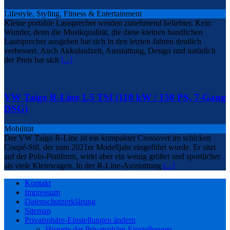
Lifestyle, Styling, Fitness & Entertainment
Kleine portable Lausprecher werden zunehmend beliebter. Kein
Wunder, denn die Musikqualität, die diese kleinen handlichen
Lautsprecher ausgeben hat sich in den letzten Jahren deutlich
verbessert. Auch Akkulaufzeit, Ausstattung, Design und natürlich
der Preis hat sich
[...]
VW Taigo R-Line 1.5 TSI (110 kW / 150 PS, 7-Gang
DSG)
Mobilität
Der VW Taigo R-Line ist ein kompakter Crossover im schicken
Coupé-Stil, der zum 2021er Modelljahr eingeführt wurde. Er sitzt
auf der Polo-Plattform, wirkt aber ein wenig größer und sportlicher
als viele Kleinwagen. In der R-Line-Ausstattung
[...]
Kontakt
Impressum
Datenschutzerklärung
Sitemap
Privatsphäre-Einstellungen ändern
Historie der Privatsphäre-Einstellungen