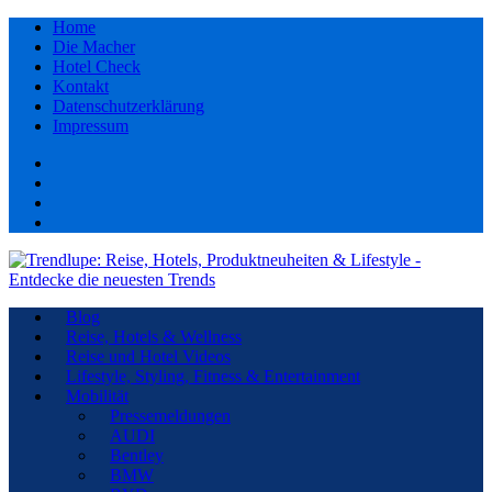
Home
Die Macher
Hotel Check
Kontakt
Datenschutzerklärung
Impressum
Facebook
youtube
Instagram
Pinterest
Blog
Reise, Hotels & Wellness
Reise und Hotel Videos
Lifestyle, Styling, Fitness & Entertainment
Mobilität
Pressemeldungen
AUDI
Bentley
BMW