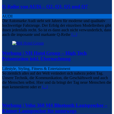
Q-Reihe von AUDi – Q2, Q3, Q5 und Q7
AUDI
Die Automarke Audi steht seit Jahren für moderne und qualitativ
hochwertige Fahrzeuge. Der Erfolg der einzelnen Modellreihen gibt
ihnen jedenfalls recht. So ist es dann auch nicht verwunderlich, dass
auch die imposante und markante Q-Reihe
[...]
Werbung | NH Hotel Group – High Tech
Präsentation inkl. Übernachtung
Lifestyle, Styling, Fitness & Entertainment
So ziemlich alles auf der Welt verändert sich nahezu jeden Tag.
Unsere Technik, die Kommunikation, die Geschäftswelt und auch
die Menschen selbst. Hier und da bringt der Tag neue Menschen die
man kennenlernt oder er
[...]
Werbung | Veho 360 M4 Bluetooth Lautsprecher –
Kleiner Lautsprecher für unterwegs