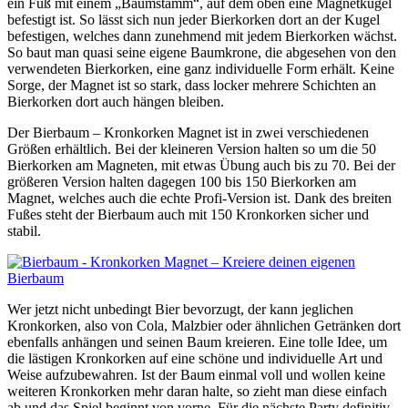
ein Fuß mit einem „Baumstamm“, auf dem oben eine Magnetkugel
befestigt ist. So lässt sich nun jeder Bierkorken dort an der Kugel
befestigen, welches dann zunehmend mit jedem Bierkorken wächst.
So baut man quasi seine eigene Baumkrone, die abgesehen von den
verwendeten Bierkorken, eine ganz individuelle Form erhält. Keine
Sorge, der Magnet ist so stark, dass locker mehrere Schichten an
Bierkorken dort auch hängen bleiben.
Der Bierbaum – Kronkorken Magnet ist in zwei verschiedenen
Größen erhältlich. Bei der kleineren Version halten so um die 50
Bierkorken am Magneten, mit etwas Übung auch bis zu 70. Bei der
größeren Version halten dagegen 100 bis 150 Bierkorken am
Magnet, welches auch die echte Profi-Version ist. Dank des breiten
Fußes steht der Bierbaum auch mit 150 Kronkorken sicher und
stabil.
Wer jetzt nicht unbedingt Bier bevorzugt, der kann jeglichen
Kronkorken, also von Cola, Malzbier oder ähnlichen Getränken dort
ebenfalls anhängen und seinen Baum kreieren. Eine tolle Idee, um
die lästigen Kronkorken auf eine schöne und individuelle Art und
Weise aufzubewahren. Ist der Baum einmal voll und wollen keine
weiteren Kronkorken mehr daran halte, so zieht man diese einfach
ab und das Spiel beginnt von vorne. Für die nächste Party definitiv