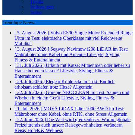
Toyota
Volkswagen
Volvo
Trendlupe News:
[ 5. August 2026 ]
Volvo ES90 Single Motor Extended Range
Ultra im Test: elektrische Oberklasse mit viel Reichweite
Mobilität
[ 3. August 2026 ]
Segway Navimow i208 LiDAR im Test:
Mähroboter ohne Kabel und Antenne
Lifestyle, Styling,
Fitness & Entertainment
[ 31. Juli 2026 ]
Urlaub mit Katze: Mitnehmen oder lieber zu
Hause betreuen lassen?
Lifestyle, Styling, Fitness &
Entertainment
[ 29. Juli 2026 ]
Elegear Kühldecke im Test: Endlich
erholsam schlafen trotz Hitze?
Allgemein
[ 22. Juli 2026 ]
Gorenje NEOCLEAN im Test: Saugen und
Wischen in einem Gerät
Lifestyle, Styling, Fitness &
Entertainment
[ 1. Juli 2026 ]
MOVA LiDAX Ultra 1000 AWD im Test:
Mähroboter ohne Kabel, ohne RTK, ohne Stress
Allgemein
[ 22. Juni 2026 ]
Die Welt wird grenzenloser: Warum globale
Freizeittrends auch unsere Reisegewohnheiten verändern
Reise, Hotels & Wellness