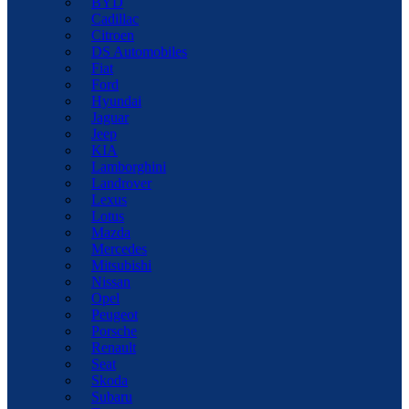
BYD
Cadillac
Citroen
DS Automobiles
Fiat
Ford
Hyundai
Jaguar
Jeep
KIA
Lamborghini
Landrover
Lexus
Lotus
Mazda
Mercedes
Mitsubishi
Nissan
Opel
Peugeot
Porsche
Renault
Seat
Skoda
Subaru