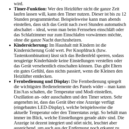
wird.
Timer-Funktion:
Wer den Heizlüfter nicht die ganze Zeit
laufen lassen will, kann den Timer nutzen. Dieser ist bis zu 12
Stunden programmierbar. Beispielsweise kann man abends
einstellen, dass sich das Gerät nach zwei Stunden automatisch
abschaltet – ideal, wenn man beim Fernsehen einschläft oder
das Schlafzimmer nur zum Einschlafen vorwärmen möchte,
ohne die ganze Nacht durchzuheizen.
Kindersicherung:
Im Haushalt mit Kindern ist die
Kindersicherung Gold wert. Per Knopfdruck (bzw.
Tastenkombination) lässt sich das Bedienfeld sperren, sodass
neugierige Kinderhände keine Einstellungen verstellen oder
das Gerät versehentlich einschalten können. Das gibt Eltern
ein gutes Gefühl, dass nichts passiert, wenn die Kleinen den
Heizlüfter entdecken.
Fernbedienung und Display:
Die Fernbedienung spiegelt
die wichtigsten Bedienelemente des Panels wider – man kann
Ein/Aus schalten, die Temperatur und Modi einstellen,
Oszillation an- oder ausschalten und den Timer setzen. Sehr
angenehm ist, dass das Gerät über eine Anzeige verfügt
(eingebautes LED-Display), welche beispielsweise die
aktuelle Temperatur oder den Timerstatus zeigt. So behält man
immer im Blick, welche Einstellungen gerade aktiv sind. Die
Anzeige ist dezent integriert und stört nicht, leuchtet aber
ausreichend, um auch aus der Entfernung noch erkannt zu