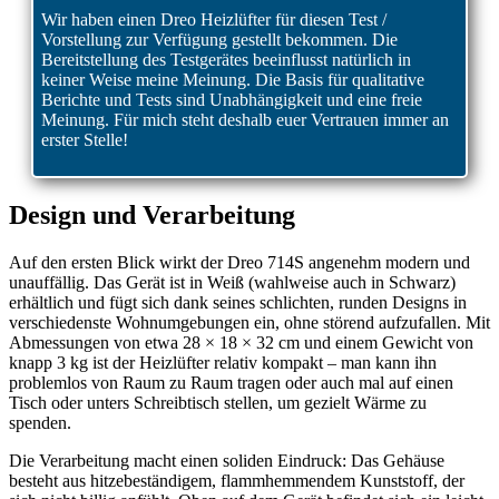
Wir haben einen Dreo Heizlüfter für diesen Test /
Vorstellung zur Verfügung gestellt bekommen. Die
Bereitstellung des Testgerätes beeinflusst natürlich in
keiner Weise meine Meinung. Die Basis für qualitative
Berichte und Tests sind Unabhängigkeit und eine freie
Meinung. Für mich steht deshalb euer Vertrauen immer an
erster Stelle!
Design und Verarbeitung
Auf den ersten Blick wirkt der Dreo 714S angenehm modern und
unauffällig. Das Gerät ist in Weiß (wahlweise auch in Schwarz)
erhältlich und fügt sich dank seines schlichten, runden Designs in
verschiedenste Wohnumgebungen ein, ohne störend aufzufallen. Mit
Abmessungen von etwa 28 × 18 × 32 cm und einem Gewicht von
knapp 3 kg ist der Heizlüfter relativ kompakt – man kann ihn
problemlos von Raum zu Raum tragen oder auch mal auf einen
Tisch oder unters Schreibtisch stellen, um gezielt Wärme zu
spenden.
Die Verarbeitung macht einen soliden Eindruck: Das Gehäuse
besteht aus hitzebeständigem, flammhemmendem Kunststoff, der