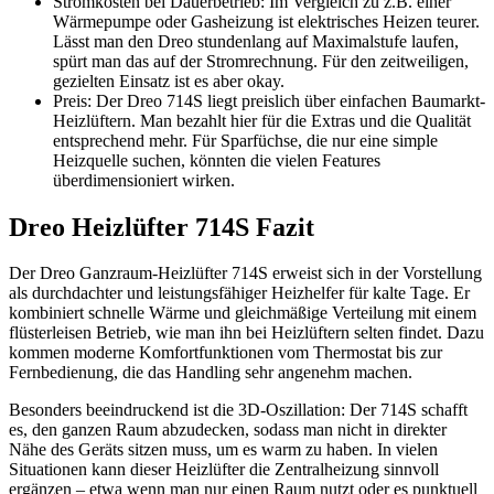
Stromkosten bei Dauerbetrieb: Im Vergleich zu z.B. einer
Wärmepumpe oder Gasheizung ist elektrisches Heizen teurer.
Lässt man den Dreo stundenlang auf Maximalstufe laufen,
spürt man das auf der Stromrechnung. Für den zeitweiligen,
gezielten Einsatz ist es aber okay.
Preis: Der Dreo 714S liegt preislich über einfachen Baumarkt-
Heizlüftern. Man bezahlt hier für die Extras und die Qualität
entsprechend mehr. Für Sparfüchse, die nur eine simple
Heizquelle suchen, könnten die vielen Features
überdimensioniert wirken.
Dreo Heizlüfter 714S Fazit
Der Dreo Ganzraum-Heizlüfter 714S erweist sich in der Vorstellung
als durchdachter und leistungsfähiger Heizhelfer für kalte Tage. Er
kombiniert schnelle Wärme und gleichmäßige Verteilung mit einem
flüsterleisen Betrieb, wie man ihn bei Heizlüftern selten findet. Dazu
kommen moderne Komfortfunktionen vom Thermostat bis zur
Fernbedienung, die das Handling sehr angenehm machen.
Besonders beeindruckend ist die 3D-Oszillation: Der 714S schafft
es, den ganzen Raum abzudecken, sodass man nicht in direkter
Nähe des Geräts sitzen muss, um es warm zu haben. In vielen
Situationen kann dieser Heizlüfter die Zentralheizung sinnvoll
ergänzen – etwa wenn man nur einen Raum nutzt oder es punktuell