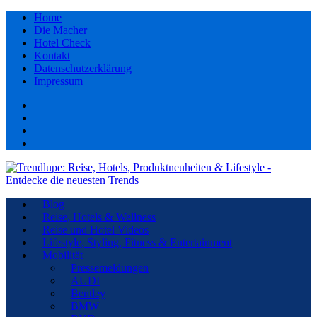
Home
Die Macher
Hotel Check
Kontakt
Datenschutzerklärung
Impressum
Facebook
youtube
Instagram
Pinterest
Blog
Reise, Hotels & Wellness
Reise und Hotel Videos
Lifestyle, Styling, Fitness & Entertainment
Mobilität
Pressemeldungen
AUDI
Bentley
BMW