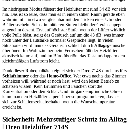
Im niedrigsten Modus flüstert der Heizlüfter mit rund 34 dB vor sich
hin. Das ist so leise, dass man es in einem stillen Raum gerade eben
wahrnimmt – in etwa vergleichbar mit dem Ticken einer Uhr oder
Blätterrascheln. Selbst in mittleren Stufen bleibt der Geräuschpegel
angenehm dezent. Erst auf höchster Stufe, wenn der Lüfter wirklich
volle Pulle bläst, steigt das Geräusch auf um die 43 dB, was immer
noch unter der Lautstärke normaler Gespräche liegt. In vielen
Situationen wird man das Geräusch schlicht durch Alltagsgeräusche
übertönen: Im Wohnzimmer beim Fernsehen fällt der Heizlüfter
akustisch kaum auf, und im Büro übertönt das Tastaturklappern den
gleichmäßigen Luftstrom leicht.
Dank dieser Ruhequalitäten eignet sich der Dreo 714S durchaus fürs
Schlafzimmer
oder das
Home-Office
. Wer etwa nachts das Zimmer
vorheizen will, während er noch liest, wird den leisen Betrieb zu
schätzen wissen. Kein Brummen und Fauchen stört die
Konzentration oder den Schlaf. Und für ganz empfindliche Ohren
kann man den Heizlüfter ja per Timer so programmieren, dass er
sich zur Schlafenszeit abschaltet, wenn die Wunschtemperatur
erreicht ist.
Sicherheit: Mehrstufiger Schutz im Alltag
| Dreo Heizlüfter 714S