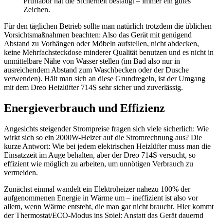
Prüflabor hat die Sicherheit bestätigt – immer ein gutes
Zeichen.
Für den täglichen Betrieb sollte man natürlich trotzdem die üblichen
Vorsichtsmaßnahmen beachten: Also das Gerät mit genügend
Abstand zu Vorhängen oder Möbeln aufstellen, nicht abdecken,
keine Mehrfachsteckdose minderer Qualität benutzen und es nicht in
unmittelbare Nähe von Wasser stellen (im Bad also nur in
ausreichendem Abstand zum Waschbecken oder der Dusche
verwenden). Hält man sich an diese Grundregeln, ist der Umgang
mit dem Dreo Heizlüfter 714S sehr sicher und zuverlässig.
Energieverbrauch und Effizienz
Angesichts steigender Strompreise fragen sich viele sicherlich: Wie
wirkt sich so ein 2000W-Heizer auf die Stromrechnung aus? Die
kurze Antwort: Wie bei jedem elektrischen Heizlüfter muss man die
Einsatzzeit im Auge behalten, aber der Dreo 714S versucht, so
effizient wie möglich zu arbeiten, um unnötigen Verbrauch zu
vermeiden.
Zunächst einmal wandelt ein Elektroheizer nahezu 100% der
aufgenommenen Energie in Wärme um – ineffizient ist also vor
allem, wenn Wärme entsteht, die man gar nicht braucht. Hier kommt
der Thermostat/ECO-Modus ins Spiel: Anstatt das Gerät dauernd