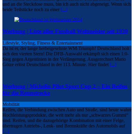
und an die Steckdose muss, bin ich auch nicht abgeneigt. Wenn sich
beide Teilstücke noch zu einer
[...]
Werbung | Liste aller Fussball Weltmeister seit 1930
Lifestyle, Styling, Fitness & Entertainment
Da ist er, der lange herbeigesehnte WM-Triumph! Deutschland holt
sich den vierten Stern! Die DFB-Auswahl erkämpft sich einen 1:0-
Sieg gegen Argentinien in der Verlängerung. Ausgerechnet Mario
Götze erlöst Deutschland in der 113. Minute. Hier findet
[...]
Werbung | Michelin Pilot Sport Cup 2 – Ein Reifen
für die Rennstrecke
Mobilität
Reifen, die Verbindung zwischen Auto und Straße, sind heute wahre
Hochleistungsprodukte, die weit mehr als nur „schwarzes Gummi“
sind. Reifen, und die dazugehörige Kombination mit einer Felge,
übertragen Antriebs-, Lenk- und Bremskräfte des Automobils auf
[...]