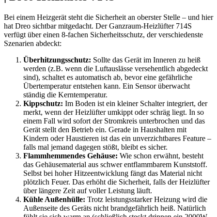
Bei einem Heizgerät steht die Sicherheit an oberster Stelle – und hier
hat Dreo sichtbar mitgedacht. Der Ganzraum-Heizlüfter 714S
verfügt über einen 8-fachen Sicherheitsschutz, der verschiedenste
Szenarien abdeckt:
Überhitzungsschutz:
Sollte das Gerät im Inneren zu heiß
werden (z.B. wenn die Luftauslässe versehentlich abgedeckt
sind), schaltet es automatisch ab, bevor eine gefährliche
Übertemperatur entstehen kann. Ein Sensor überwacht
ständig die Kerntemperatur.
Kippschutz:
Im Boden ist ein kleiner Schalter integriert, der
merkt, wenn der Heizlüfter umkippt oder schräg liegt. In so
einem Fall wird sofort der Stromkreis unterbrochen und das
Gerät stellt den Betrieb ein. Gerade in Haushalten mit
Kindern oder Haustieren ist das ein unverzichtbares Feature –
falls mal jemand dagegen stößt, bleibt es sicher.
Flammhemmendes Gehäuse:
Wie schon erwähnt, besteht
das Gehäusematerial aus schwer entflammbarem Kunststoff.
Selbst bei hoher Hitzeentwicklung fängt das Material nicht
plötzlich Feuer. Das erhöht die Sicherheit, falls der Heizlüfter
über längere Zeit auf voller Leistung läuft.
Kühle Außenhülle:
Trotz leistungsstarker Heizung wird die
Außenseite des Geräts nicht brandgefährlich heiß. Natürlich
fühlt sie sich warm an (schließlich steckt drinnen ein 2000W-