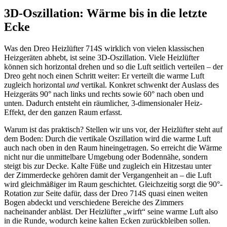
3D-Oszillation: Wärme bis in die letzte
Ecke
Was den Dreo Heizlüfter 714S wirklich von vielen klassischen
Heizgeräten abhebt, ist seine 3D-Oszillation. Viele Heizlüfter
können sich horizontal drehen und so die Luft seitlich verteilen – der
Dreo geht noch einen Schritt weiter: Er verteilt die warme Luft
zugleich horizontal
und
vertikal. Konkret schwenkt der Auslass des
Heizgeräts 90° nach links und rechts sowie 60° nach oben und
unten. Dadurch entsteht ein räumlicher, 3-dimensionaler Heiz-
Effekt, der den ganzen Raum erfasst.
Warum ist das praktisch? Stellen wir uns vor, der Heizlüfter steht auf
dem Boden: Durch die vertikale Oszillation wird die warme Luft
auch nach oben in den Raum hineingetragen. So erreicht die Wärme
nicht nur die unmittelbare Umgebung oder Bodennähe, sondern
steigt bis zur Decke. Kalte Füße und zugleich ein Hitzestau unter
der Zimmerdecke gehören damit der Vergangenheit an – die Luft
wird gleichmäßiger im Raum geschichtet. Gleichzeitig sorgt die 90°-
Rotation zur Seite dafür, dass der Dreo 714S quasi einen weiten
Bogen abdeckt und verschiedene Bereiche des Zimmers
nacheinander anbläst. Der Heizlüfter „wirft“ seine warme Luft also
in die Runde, wodurch keine kalten Ecken zurückbleiben sollen.