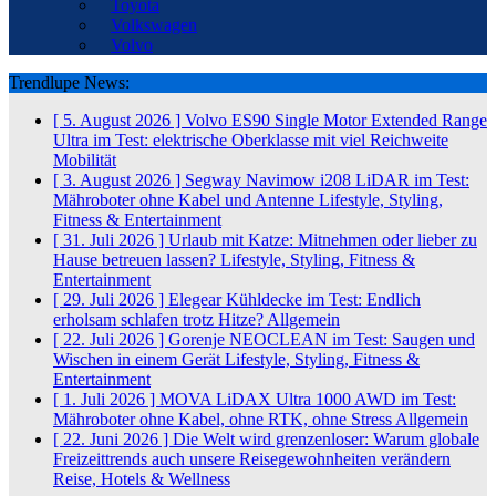
Toyota
Volkswagen
Volvo
Trendlupe News:
[ 5. August 2026 ]
Volvo ES90 Single Motor Extended Range
Ultra im Test: elektrische Oberklasse mit viel Reichweite
Mobilität
[ 3. August 2026 ]
Segway Navimow i208 LiDAR im Test:
Mähroboter ohne Kabel und Antenne
Lifestyle, Styling,
Fitness & Entertainment
[ 31. Juli 2026 ]
Urlaub mit Katze: Mitnehmen oder lieber zu
Hause betreuen lassen?
Lifestyle, Styling, Fitness &
Entertainment
[ 29. Juli 2026 ]
Elegear Kühldecke im Test: Endlich
erholsam schlafen trotz Hitze?
Allgemein
[ 22. Juli 2026 ]
Gorenje NEOCLEAN im Test: Saugen und
Wischen in einem Gerät
Lifestyle, Styling, Fitness &
Entertainment
[ 1. Juli 2026 ]
MOVA LiDAX Ultra 1000 AWD im Test:
Mähroboter ohne Kabel, ohne RTK, ohne Stress
Allgemein
[ 22. Juni 2026 ]
Die Welt wird grenzenloser: Warum globale
Freizeittrends auch unsere Reisegewohnheiten verändern
Reise, Hotels & Wellness