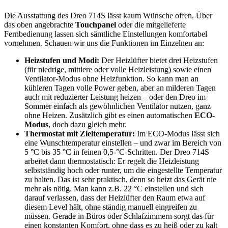
Die Ausstattung des Dreo 714S lässt kaum Wünsche offen. Über
das oben angebrachte
Touchpanel
oder die mitgelieferte
Fernbedienung lassen sich sämtliche Einstellungen komfortabel
vornehmen. Schauen wir uns die Funktionen im Einzelnen an:
Heizstufen und Modi:
Der Heizlüfter bietet drei Heizstufen
(für niedrige, mittlere oder volle Heizleistung) sowie einen
Ventilator-Modus ohne Heizfunktion. So kann man an
kühleren Tagen volle Power geben, aber an milderen Tagen
auch mit reduzierter Leistung heizen – oder den Dreo im
Sommer einfach als gewöhnlichen Ventilator nutzen, ganz
ohne Heizen. Zusätzlich gibt es einen automatischen
ECO-
Modus
, doch dazu gleich mehr.
Thermostat mit Zieltemperatur:
Im ECO-Modus lässt sich
eine Wunschtemperatur einstellen – und zwar im Bereich von
5 °C bis 35 °C in feinen 0,5-°C-Schritten. Der Dreo 714S
arbeitet dann thermostatisch: Er regelt die Heizleistung
selbstständig hoch oder runter, um die eingestellte Temperatur
zu halten. Das ist sehr praktisch, denn so heizt das Gerät nie
mehr als nötig. Man kann z.B. 22 °C einstellen und sich
darauf verlassen, dass der Heizlüfter den Raum etwa auf
diesem Level hält, ohne ständig manuell eingreifen zu
müssen. Gerade in Büros oder Schlafzimmern sorgt das für
einen konstanten Komfort, ohne dass es zu heiß oder zu kalt