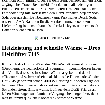
sich nicht billig anfühlt. Oben auf dem Gerät befindet sich ein leicht
zugängliches Touch-Bedienfeld, über das man alle wichtigen
Funktionen steuern kann. Zusätzlich liefert Dreo eine handliche
Fernbedienung mit, sodass man den Heizlüfter auch bequem vom
Sofa oder aus dem Bett bedienen kann. Praktisches Detail: Sogar
passende AAA-Batterien für die Fernbedienung liegen dem
Lieferumfang bei – man kann also direkt loslegen, ohne erst nach
Batterien suchen zu müssen.
Heizleistung und schnelle Wärme – Dreo
Heizlüfter 714S
Kernstück des Dreo 714S ist das 2000-Watt-Keramik-Heizelement
(Dreo nennt die Technologie „Hyperamics“). Keramikheizer haben
den Vorteil, dass sie sehr schnell Wärme abgeben und dabei
effizienter und sicherer arbeiten als klassische Heizwendel-Geräte.
Der 714S gehört mit seinen 2000 W Leistung zur oberen Liga der
tragbaren Elektroheizer – das spürt man auch: Bereits nach etwa 2
Sekunden strömt fühlbar warme Luft aus dem Gerät. Frieren an
kalten Wintertagen soll damit der Vergangenheit angehören, denn
man bekommt quasi auf Knopfdruck sofortige Wärme.