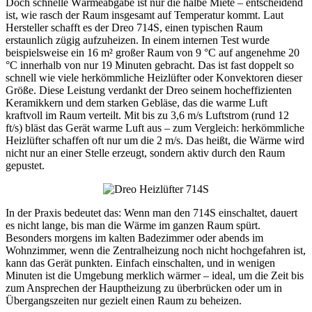
Doch schnelle Wärmeabgabe ist nur die halbe Miete – entscheidend
ist, wie rasch der Raum insgesamt auf Temperatur kommt. Laut
Hersteller schafft es der Dreo 714S, einen typischen Raum
erstaunlich zügig aufzuheizen. In einem internen Test wurde
beispielsweise ein 16 m² großer Raum von 9 °C auf angenehme 20
°C innerhalb von nur 19 Minuten gebracht. Das ist fast doppelt so
schnell wie viele herkömmliche Heizlüfter oder Konvektoren dieser
Größe. Diese Leistung verdankt der Dreo seinem hocheffizienten
Keramikkern und dem starken Gebläse, das die warme Luft
kraftvoll im Raum verteilt. Mit bis zu 3,6 m/s Luftstrom (rund 12
ft/s) bläst das Gerät warme Luft aus – zum Vergleich: herkömmliche
Heizlüfter schaffen oft nur um die 2 m/s. Das heißt, die Wärme wird
nicht nur an einer Stelle erzeugt, sondern aktiv durch den Raum
gepustet.
In der Praxis bedeutet das: Wenn man den 714S einschaltet, dauert
es nicht lange, bis man die Wärme im ganzen Raum spürt.
Besonders morgens im kalten Badezimmer oder abends im
Wohnzimmer, wenn die Zentralheizung noch nicht hochgefahren ist,
kann das Gerät punkten. Einfach einschalten, und in wenigen
Minuten ist die Umgebung merklich wärmer – ideal, um die Zeit bis
zum Ansprechen der Hauptheizung zu überbrücken oder um in
Übergangszeiten nur gezielt einen Raum zu beheizen.