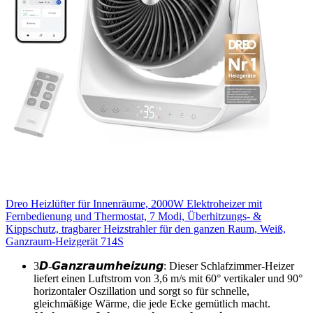
Dreo Heizlüfter für Innenräume, 2000W Elektroheizer mit
Fernbedienung und Thermostat, 7 Modi, Überhitzungs- &
Kippschutz, tragbarer Heizstrahler für den ganzen Raum, Weiß,
Ganzraum-Heizgerät 714S
3𝘿-𝙂𝙖𝙣𝙯𝙧𝙖𝙪𝙢𝙝𝙚𝙞𝙯𝙪𝙣𝙜: Dieser Schlafzimmer-Heizer
liefert einen Luftstrom von 3,6 m/s mit 60° vertikaler und 90°
horizontaler Oszillation und sorgt so für schnelle,
gleichmäßige Wärme, die jede Ecke gemütlich macht.