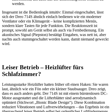
werden.
Insgesamt ist die Bedienlogik intuitiv: Einmal eingeschaltet, lässt
sich der Dreo 714S ähnlich einfach bedienen wie ein moderner
Ventilator oder ein Klimagerät – keine komplizierten Menüs,
sondern klare Tasten für jede Funktion. Die Reaktionszeit ist
prompt, sowohl am Gerät selbst als auch via Fernbedienung. Ein
akustisches Signal (Piepston) bestätigt Eingaben, was nett ist, aber
nachts auch stummgeschaltet werden kann, damit niemand geweckt
wird.
Leiser Betrieb – Heizlüfter fürs
Schlafzimmer?
Leistungsstarke Heizlüfter hatten früher oft einen Haken: Sie waren
laut, ähnlich wie ein Fön oder ein kleiner Staubsauger. Dreo zeigt,
dass es auch anders geht. Der 714S ist mit einem bürstenlosen DC-
Motor ausgestattet und die Lüfterblätter sind aerodynamisch
optimiert (Stichwort „Bionic Blade Design“). Diese Kombination
reduziert Vibrationen und Luftverwirbelungen – das Ergebnis ist ein
überraschend leiser Betrieb selbst bei ordentlicher Luftfördermenge.