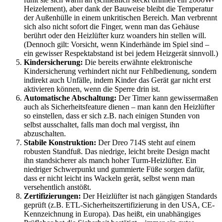
Heizelement), aber dank der Bauweise bleibt die Temperatur
der Außenhülle in einem unkritischen Bereich. Man verbrennt
sich also nicht sofort die Finger, wenn man das Gehäuse
berührt oder den Heizlüfter kurz woanders hin stellen will.
(Dennoch gilt: Vorsicht, wenn Kinderhände im Spiel sind –
ein gewisser Respektabstand ist bei jedem Heizgerät sinnvoll.)
Kindersicherung:
Die bereits erwähnte elektronische
Kindersicherung verhindert nicht nur Fehlbedienung, sondern
indirekt auch Unfälle, indem Kinder das Gerät gar nicht erst
aktivieren können, wenn die Sperre drin ist.
Automatische Abschaltung:
Der Timer kann gewissermaßen
auch als Sicherheitsfeature dienen – man kann den Heizlüfter
so einstellen, dass er sich z.B. nach einigen Stunden von
selbst ausschaltet, falls man doch mal vergisst, ihn
abzuschalten.
Stabile Konstruktion:
Der Dreo 714S steht auf einem
robusten Standfuß. Das niedrige, leicht breite Design macht
ihn standsicherer als manch hoher Turm-Heizlüfter. Ein
niedriger Schwerpunkt und gummierte Füße sorgen dafür,
dass er nicht leicht ins Wackeln gerät, selbst wenn man
versehentlich anstößt.
Zertifizierungen:
Der Heizlüfter ist nach gängigen Standards
geprüft (z.B. ETL-Sicherheitszertifizierung in den USA, CE-
Kennzeichnung in Europa). Das heißt, ein unabhängiges