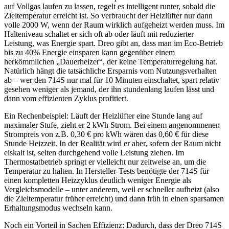
auf Vollgas laufen zu lassen, regelt es intelligent runter, sobald die
Zieltemperatur erreicht ist. So verbraucht der Heizlüfter nur dann
volle 2000 W, wenn der Raum wirklich aufgeheizt werden muss. Im
Halteniveau schaltet er sich oft ab oder läuft mit reduzierter
Leistung, was Energie spart. Dreo gibt an, dass man im Eco-Betrieb
bis zu 40% Energie einsparen kann gegenüber einem
herkömmlichen „Dauerheizer“, der keine Temperaturregelung hat.
Natürlich hängt die tatsächliche Ersparnis vom Nutzungsverhalten
ab – wer den 714S nur mal für 10 Minuten einschaltet, spart relativ
gesehen weniger als jemand, der ihn stundenlang laufen lässt und
dann vom effizienten Zyklus profitiert.
Ein Rechenbeispiel: Läuft der Heizlüfter eine Stunde lang auf
maximaler Stufe, zieht er 2 kWh Strom. Bei einem angenommenen
Strompreis von z.B. 0,30 € pro kWh wären das 0,60 € für diese
Stunde Heizzeit. In der Realität wird er aber, sofern der Raum nicht
eiskalt ist, selten durchgehend volle Leistung ziehen. Im
Thermostatbetrieb springt er vielleicht nur zeitweise an, um die
Temperatur zu halten. In Hersteller-Tests benötigte der 714S für
einen kompletten Heizzyklus deutlich weniger Energie als
Vergleichsmodelle – unter anderem, weil er schneller aufheizt (also
die Zieltemperatur früher erreicht) und dann früh in einen sparsamen
Erhaltungsmodus wechseln kann.
Noch ein Vorteil in Sachen Effizienz: Dadurch, dass der Dreo 714S