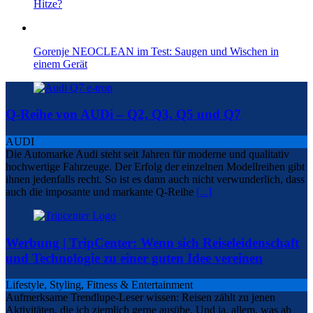
Hitze?
Gorenje NEOCLEAN im Test: Saugen und Wischen in
einem Gerät
Q-Reihe von AUDi – Q2, Q3, Q5 und Q7
AUDI
Die Automarke Audi steht seit Jahren für moderne und qualitativ
hochwertige Fahrzeuge. Der Erfolg der einzelnen Modellreihen gibt
ihnen jedenfalls recht. So ist es dann auch nicht verwunderlich, dass
auch die imposante und markante Q-Reihe
[...]
Werbung | TripCenter: Wenn sich Reiseleidenschaft
und Technologie zu einer guten Idee vereinen
Lifestyle, Styling, Fitness & Entertainment
Aufmerksame Trendlupe-Leser wissen: Reisen zählt zu jenen
Aktivitäten, die ich ziemlich gerne ausübe. Und ja, allem, was ab