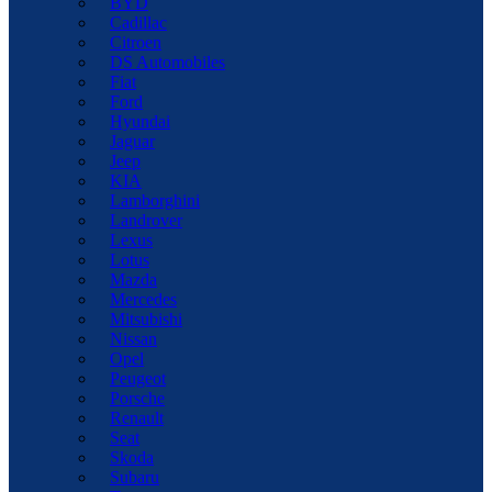
BYD
Cadillac
Citroen
DS Automobiles
Fiat
Ford
Hyundai
Jaguar
Jeep
KIA
Lamborghini
Landrover
Lexus
Lotus
Mazda
Mercedes
Mitsubishi
Nissan
Opel
Peugeot
Porsche
Renault
Seat
Skoda
Subaru