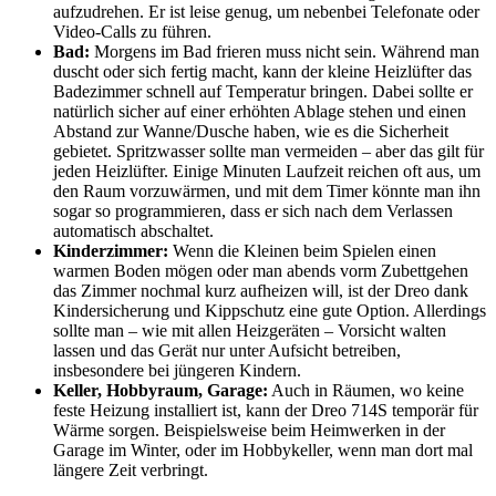
aufzudrehen. Er ist leise genug, um nebenbei Telefonate oder
Video-Calls zu führen.
Bad:
Morgens im Bad frieren muss nicht sein. Während man
duscht oder sich fertig macht, kann der kleine Heizlüfter das
Badezimmer schnell auf Temperatur bringen. Dabei sollte er
natürlich sicher auf einer erhöhten Ablage stehen und einen
Abstand zur Wanne/Dusche haben, wie es die Sicherheit
gebietet. Spritzwasser sollte man vermeiden – aber das gilt für
jeden Heizlüfter. Einige Minuten Laufzeit reichen oft aus, um
den Raum vorzuwärmen, und mit dem Timer könnte man ihn
sogar so programmieren, dass er sich nach dem Verlassen
automatisch abschaltet.
Kinderzimmer:
Wenn die Kleinen beim Spielen einen
warmen Boden mögen oder man abends vorm Zubettgehen
das Zimmer nochmal kurz aufheizen will, ist der Dreo dank
Kindersicherung und Kippschutz eine gute Option. Allerdings
sollte man – wie mit allen Heizgeräten – Vorsicht walten
lassen und das Gerät nur unter Aufsicht betreiben,
insbesondere bei jüngeren Kindern.
Keller, Hobbyraum, Garage:
Auch in Räumen, wo keine
feste Heizung installiert ist, kann der Dreo 714S temporär für
Wärme sorgen. Beispielsweise beim Heimwerken in der
Garage im Winter, oder im Hobbykeller, wenn man dort mal
längere Zeit verbringt.