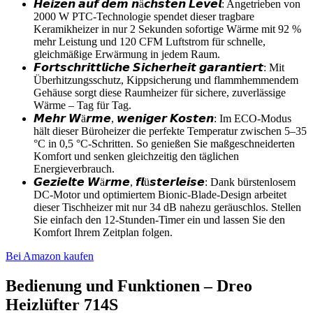
𝙃𝙚𝙞𝙯𝙚𝙣 𝙖𝙪𝙛 𝙙𝙚𝙢 𝙣ä𝙘𝙝𝙨𝙩𝙚𝙣 𝙇𝙚𝙫𝙚𝙡: Angetrieben von
2000 W PTC-Technologie spendet dieser tragbare
Keramikheizer in nur 2 Sekunden sofortige Wärme mit 92 %
mehr Leistung und 120 CFM Luftstrom für schnelle,
gleichmäßige Erwärmung in jedem Raum.
𝙁𝙤𝙧𝙩𝙨𝙘𝙝𝙧𝙞𝙩𝙩𝙡𝙞𝙘𝙝𝙚 𝙎𝙞𝙘𝙝𝙚𝙧𝙝𝙚𝙞𝙩 𝙜𝙖𝙧𝙖𝙣𝙩𝙞𝙚𝙧𝙩: Mit
Überhitzungsschutz, Kippsicherung und flammhemmendem
Gehäuse sorgt diese Raumheizer für sichere, zuverlässige
Wärme – Tag für Tag.
𝙈𝙚𝙝𝙧 𝙒ä𝙧𝙢𝙚, 𝙬𝙚𝙣𝙞𝙜𝙚𝙧 𝙆𝙤𝙨𝙩𝙚𝙣: Im ECO-Modus
hält dieser Büroheizer die perfekte Temperatur zwischen 5–35
°C in 0,5 °C-Schritten. So genießen Sie maßgeschneiderten
Komfort und senken gleichzeitig den täglichen
Energieverbrauch.
𝙂𝙚𝙯𝙞𝙚𝙡𝙩𝙚 𝙒ä𝙧𝙢𝙚, 𝙛𝙡ü𝙨𝙩𝙚𝙧𝙡𝙚𝙞𝙨𝙚: Dank bürstenlosem
DC-Motor und optimiertem Bionic-Blade-Design arbeitet
dieser Tischheizer mit nur 34 dB nahezu geräuschlos. Stellen
Sie einfach den 12-Stunden-Timer ein und lassen Sie den
Komfort Ihrem Zeitplan folgen.
Bei Amazon kaufen
Bedienung und Funktionen – Dreo
Heizlüfter 714S