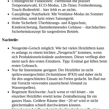
Umfangreiche Funktionen: Thermostat mit präziser
Temperaturwahl, ECO-Modus, 12h-Timer, Fernbedienung,
Touch-Bedienfeld – hier fehlt es an nichts.
Ganzjährige Nutzbarkeit: Mit Ventilator-Modus im Sommer
einsetzbar, somit kein reines Saisongerät.
Hohe Sicherheit: Überhitzungs- und Kippschutz,
Kindersicherung, flammhemmendes Gehäuse – durchdachtes
Sicherheitskonzept für sorgenfreien Betrieb.
Nachteile:
Neugeräte-Geruch möglich: Wie bei vielen Heizlüftern kann
es anfangs zu einem leichten „Neugeruch“ kommen, wenn
sich Produktionsrückstände ausbrennen. Dieser verfliegt aber
meist nach den ersten Einsätzen. Tipp: Erstmal gut lüften beim
ersten Gebrauch.
Nur für Innenräume geeignet: Der Heizlüfter ist nicht
spritzwassergeschützt (Schutzklasse IPX0) und daher nicht
für den ungeschützten Einsatz im Freien gedacht. Im Bad nur
mit Vorsicht verwenden (ausreichend Abstand zu
Wasserquellen).
Begrenzte Reichweite: Auch wenn er viel leistet – ein
einzelner Heizlüfter ersetzt keine Zentralheizung für ein
ganzes Haus. Größere Räume über ~20 m² wird er nicht
gleichermaßen schnell durchwärmen können.