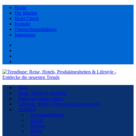
Home
Die Macher
Hotel Check
Kontakt
Datenschutzerklärung
Impressum
Facebook
youtube
Instagram
Pinterest
Blog
Reise, Hotels & Wellness
Reise und Hotel Videos
Lifestyle, Styling, Fitness & Entertainment
Mobilität
Pressemeldungen
AUDI
Bentley
BMW