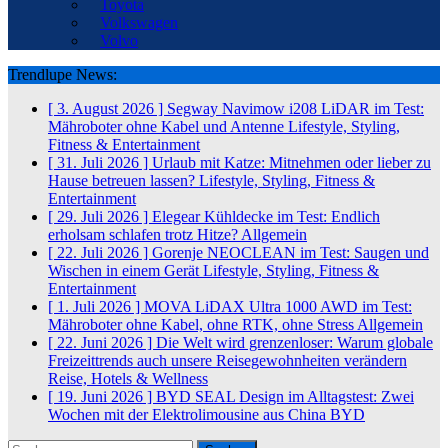
Toyota
Volkswagen
Volvo
Trendlupe News:
[ 3. August 2026 ]
Segway Navimow i208 LiDAR im Test:
Mähroboter ohne Kabel und Antenne
Lifestyle, Styling,
Fitness & Entertainment
[ 31. Juli 2026 ]
Urlaub mit Katze: Mitnehmen oder lieber zu
Hause betreuen lassen?
Lifestyle, Styling, Fitness &
Entertainment
[ 29. Juli 2026 ]
Elegear Kühldecke im Test: Endlich
erholsam schlafen trotz Hitze?
Allgemein
[ 22. Juli 2026 ]
Gorenje NEOCLEAN im Test: Saugen und
Wischen in einem Gerät
Lifestyle, Styling, Fitness &
Entertainment
[ 1. Juli 2026 ]
MOVA LiDAX Ultra 1000 AWD im Test:
Mähroboter ohne Kabel, ohne RTK, ohne Stress
Allgemein
[ 22. Juni 2026 ]
Die Welt wird grenzenloser: Warum globale
Freizeittrends auch unsere Reisegewohnheiten verändern
Reise, Hotels & Wellness
[ 19. Juni 2026 ]
BYD SEAL Design im Alltagstest: Zwei
Wochen mit der Elektrolimousine aus China
BYD
Suchen