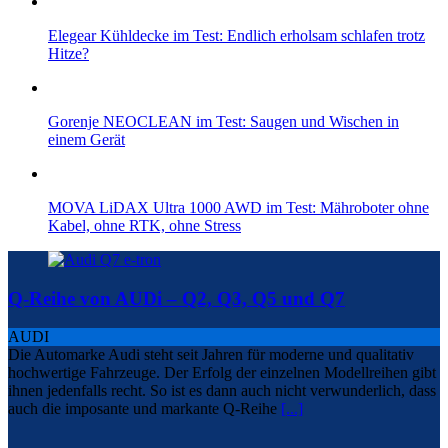
Elegear Kühldecke im Test: Endlich erholsam schlafen trotz
Hitze?
Gorenje NEOCLEAN im Test: Saugen und Wischen in
einem Gerät
MOVA LiDAX Ultra 1000 AWD im Test: Mähroboter ohne
Kabel, ohne RTK, ohne Stress
Q-Reihe von AUDi – Q2, Q3, Q5 und Q7
AUDI
Die Automarke Audi steht seit Jahren für moderne und qualitativ
hochwertige Fahrzeuge. Der Erfolg der einzelnen Modellreihen gibt
ihnen jedenfalls recht. So ist es dann auch nicht verwunderlich, dass
auch die imposante und markante Q-Reihe
[...]