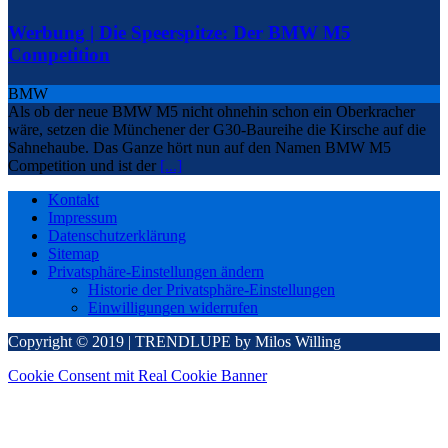
Werbung | Die Speerspitze: Der BMW M5
Competition
BMW
Als ob der neue BMW M5 nicht ohnehin schon ein Oberkracher
wäre, setzen die Münchener der G30-Baureihe die Kirsche auf die
Sahnehaube. Das Ganze hört nun auf den Namen BMW M5
Competition und ist der
[...]
Kontakt
Impressum
Datenschutzerklärung
Sitemap
Privatsphäre-Einstellungen ändern
Historie der Privatsphäre-Einstellungen
Einwilligungen widerrufen
Copyright © 2019 | TRENDLUPE by Milos Willing
Cookie Consent mit Real Cookie Banner