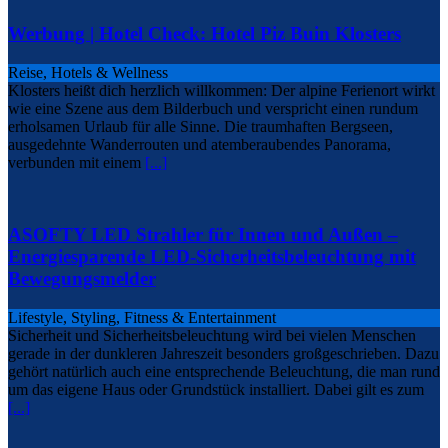
Werbung | Hotel Check: Hotel Piz Buin Klosters
Reise, Hotels & Wellness
Klosters heißt dich herzlich willkommen: Der alpine Ferienort wirkt
wie eine Szene aus dem Bilderbuch und verspricht einen rundum
erholsamen Urlaub für alle Sinne. Die traumhaften Bergseen,
ausgedehnte Wanderrouten und atemberaubendes Panorama,
verbunden mit einem
[...]
ASOFTY LED Strahler für Innen und Außen –
Energiesparende LED-Sicherheitsbeleuchtung mit
Bewegungsmelder
Lifestyle, Styling, Fitness & Entertainment
Sicherheit und Sicherheitsbeleuchtung wird bei vielen Menschen
gerade in der dunkleren Jahreszeit besonders großgeschrieben. Dazu
gehört natürlich auch eine entsprechende Beleuchtung, die man rund
um das eigene Haus oder Grundstück installiert. Dabei gilt es zum
[...]