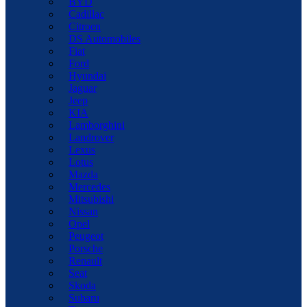
BYD
Cadillac
Citroen
DS Automobiles
Fiat
Ford
Hyundai
Jaguar
Jeep
KIA
Lamborghini
Landrover
Lexus
Lotus
Mazda
Mercedes
Mitsubishi
Nissan
Opel
Peugeot
Porsche
Renault
Seat
Skoda
Subaru