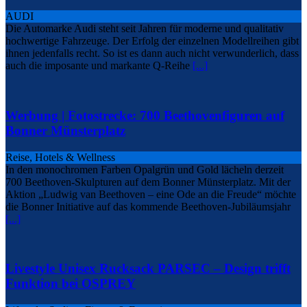
AUDI
Die Automarke Audi steht seit Jahren für moderne und qualitativ
hochwertige Fahrzeuge. Der Erfolg der einzelnen Modellreihen gibt
ihnen jedenfalls recht. So ist es dann auch nicht verwunderlich, dass
auch die imposante und markante Q-Reihe
[...]
Werbung | Fotostrecke: 700 Beethovenfiguren auf
Bonner Münsterplatz
Reise, Hotels & Wellness
In den monochromen Farben Opalgrün und Gold lächeln derzeit
700 Beethoven-Skulpturen auf dem Bonner Münsterplatz. Mit der
Aktion „Ludwig van Beethoven – eine Ode an die Freude“ möchte
die Bonner Initiative auf das kommende Beethoven-Jubiläumsjahr
[...]
Livestyle Unisex Rucksack PARSEC – Design trifft
Funktion bei OSPREY