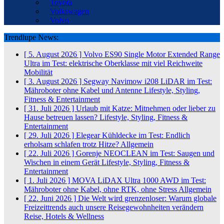
Toyota
Volkswagen
Volvo
Trendlupe News:
[ 5. August 2026 ]
Volvo ES90 Single Motor Extended Range
Ultra im Test: elektrische Oberklasse mit viel Reichweite
Mobilität
[ 3. August 2026 ]
Segway Navimow i208 LiDAR im Test:
Mähroboter ohne Kabel und Antenne
Lifestyle, Styling,
Fitness & Entertainment
[ 31. Juli 2026 ]
Urlaub mit Katze: Mitnehmen oder lieber zu
Hause betreuen lassen?
Lifestyle, Styling, Fitness &
Entertainment
[ 29. Juli 2026 ]
Elegear Kühldecke im Test: Endlich
erholsam schlafen trotz Hitze?
Allgemein
[ 22. Juli 2026 ]
Gorenje NEOCLEAN im Test: Saugen und
Wischen in einem Gerät
Lifestyle, Styling, Fitness &
Entertainment
[ 1. Juli 2026 ]
MOVA LiDAX Ultra 1000 AWD im Test:
Mähroboter ohne Kabel, ohne RTK, ohne Stress
Allgemein
[ 22. Juni 2026 ]
Die Welt wird grenzenloser: Warum globale
Freizeittrends auch unsere Reisegewohnheiten verändern
Reise, Hotels & Wellness