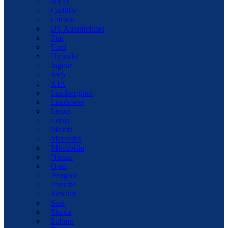
BYD
Cadillac
Citroen
DS Automobiles
Fiat
Ford
Hyundai
Jaguar
Jeep
KIA
Lamborghini
Landrover
Lexus
Lotus
Mazda
Mercedes
Mitsubishi
Nissan
Opel
Peugeot
Porsche
Renault
Seat
Skoda
Subaru