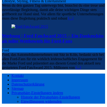
Lifestyle, Styling, Fitness & Entertainment
Wenn du den ganzen Tag unterwegs bist, brauchst du eine treue und
zuverlässige Begleitung, damit alle deine wichtigen Dinge stets
griffbereit zur Hand sind. Vor allem für sportliche Unternehmungen
muss diese Begleitung praktisch und robust
[...]
Werbung | Ford FanAward 2015 – Ein Dankeschön
als toller Wettbewerb für Ford-Fans
Ford
Ford, das Automobilunternehmen mit Sitz in Köln, bedankt sich bei
allen Ford-Fans für ein wirklich leidenschaftliches Engagement für
die Marke Ford und präsentiert aus diesem Grund den aktuell neu
gestarteten Ford FanAward 2015. Millionen von
[...]
Kontakt
Impressum
Datenschutzerklärung
Sitemap
Privatsphäre-Einstellungen ändern
Historie der Privatsphäre-Einstellungen
Einwilligungen widerrufen