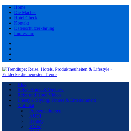
Home
Die Macher
Hotel Check
Kontakt
Datenschutzerklärung
Impressum
Facebook
youtube
Instagram
Pinterest
Blog
Reise, Hotels & Wellness
Reise und Hotel Videos
Lifestyle, Styling, Fitness & Entertainment
Mobilität
Pressemeldungen
AUDI
Bentley
BMW