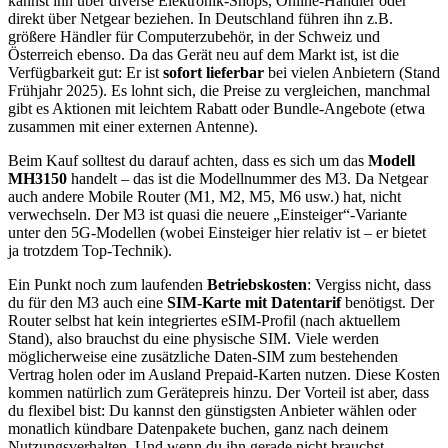
kannst ihn über diverse Elektronik-Shops, Online-Händler oder
direkt über Netgear beziehen. In Deutschland führen ihn z.B.
größere Händler für Computerzubehör, in der Schweiz und
Österreich ebenso. Da das Gerät neu auf dem Markt ist, ist die
Verfügbarkeit gut: Er ist
sofort lieferbar
bei vielen Anbietern (Stand
Frühjahr 2025). Es lohnt sich, die Preise zu vergleichen, manchmal
gibt es Aktionen mit leichtem Rabatt oder Bundle-Angebote (etwa
zusammen mit einer externen Antenne).
Beim Kauf solltest du darauf achten, dass es sich um das
Modell
MH3150
handelt – das ist die Modellnummer des M3. Da Netgear
auch andere Mobile Router (M1, M2, M5, M6 usw.) hat, nicht
verwechseln. Der M3 ist quasi die neuere „Einsteiger“-Variante
unter den 5G-Modellen (wobei Einsteiger hier relativ ist – er bietet
ja trotzdem Top-Technik).
Ein Punkt noch zum laufenden
Betriebskosten
: Vergiss nicht, dass
du für den M3 auch eine
SIM-Karte mit Datentarif
benötigst. Der
Router selbst hat kein integriertes eSIM-Profil (nach aktuellem
Stand), also brauchst du eine physische SIM. Viele werden
möglicherweise eine zusätzliche Daten-SIM zum bestehenden
Vertrag holen oder im Ausland Prepaid-Karten nutzen. Diese Kosten
kommen natürlich zum Gerätepreis hinzu. Der Vorteil ist aber, dass
du flexibel bist: Du kannst den günstigsten Anbieter wählen oder
monatlich kündbare Datenpakete buchen, ganz nach deinem
Nutzungsverhalten. Und wenn du ihn gerade nicht brauchst,