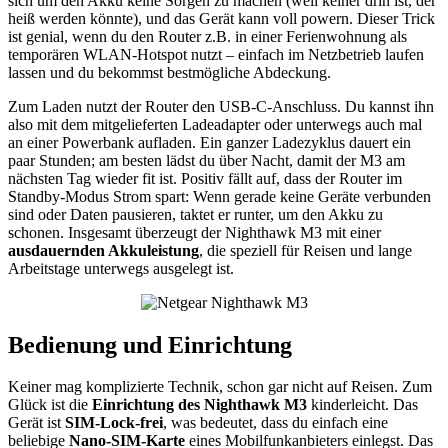
sich um den Akku keine Sorgen zu machen (weil keiner drin ist, der
heiß werden könnte), und das Gerät kann voll powern. Dieser Trick
ist genial, wenn du den Router z.B. in einer Ferienwohnung als
temporären WLAN-Hotspot nutzt – einfach im Netzbetrieb laufen
lassen und du bekommst bestmögliche Abdeckung.
Zum Laden nutzt der Router den USB-C-Anschluss. Du kannst ihn
also mit dem mitgelieferten Ladeadapter oder unterwegs auch mal
an einer Powerbank aufladen. Ein ganzer Ladezyklus dauert ein
paar Stunden; am besten lädst du über Nacht, damit der M3 am
nächsten Tag wieder fit ist. Positiv fällt auf, dass der Router im
Standby-Modus Strom spart: Wenn gerade keine Geräte verbunden
sind oder Daten pausieren, taktet er runter, um den Akku zu
schonen. Insgesamt überzeugt der Nighthawk M3 mit einer
ausdauernden Akkuleistung
, die speziell für Reisen und lange
Arbeitstage unterwegs ausgelegt ist.
Bedienung und Einrichtung
Keiner mag komplizierte Technik, schon gar nicht auf Reisen. Zum
Glück ist die
Einrichtung des Nighthawk M3
kinderleicht. Das
Gerät ist
SIM-Lock-frei
, was bedeutet, dass du einfach eine
beliebige
Nano-SIM-Karte
eines Mobilfunkanbieters einlegst. Das