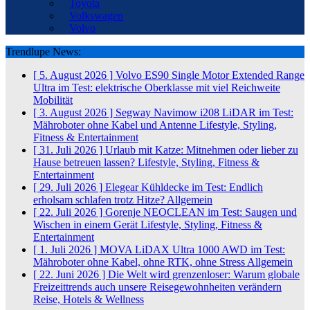
Toyota
Volkswagen
Volvo
Trendlupe News:
[ 5. August 2026 ]
Volvo ES90 Single Motor Extended Range
Ultra im Test: elektrische Oberklasse mit viel Reichweite
Mobilität
[ 3. August 2026 ]
Segway Navimow i208 LiDAR im Test:
Mähroboter ohne Kabel und Antenne
Lifestyle, Styling,
Fitness & Entertainment
[ 31. Juli 2026 ]
Urlaub mit Katze: Mitnehmen oder lieber zu
Hause betreuen lassen?
Lifestyle, Styling, Fitness &
Entertainment
[ 29. Juli 2026 ]
Elegear Kühldecke im Test: Endlich
erholsam schlafen trotz Hitze?
Allgemein
[ 22. Juli 2026 ]
Gorenje NEOCLEAN im Test: Saugen und
Wischen in einem Gerät
Lifestyle, Styling, Fitness &
Entertainment
[ 1. Juli 2026 ]
MOVA LiDAX Ultra 1000 AWD im Test:
Mähroboter ohne Kabel, ohne RTK, ohne Stress
Allgemein
[ 22. Juni 2026 ]
Die Welt wird grenzenloser: Warum globale
Freizeittrends auch unsere Reisegewohnheiten verändern
Reise, Hotels & Wellness