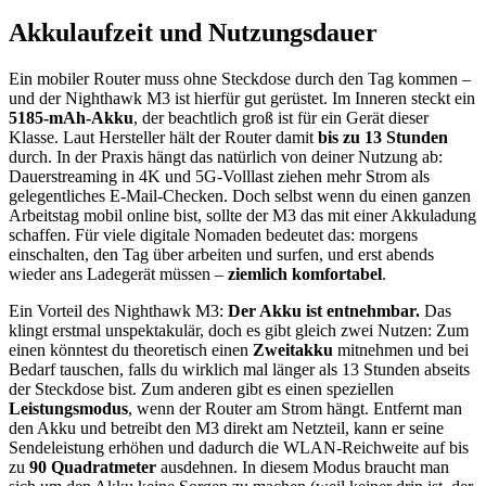
Akkulaufzeit und Nutzungsdauer
Ein mobiler Router muss ohne Steckdose durch den Tag kommen –
und der Nighthawk M3 ist hierfür gut gerüstet. Im Inneren steckt ein
5185-mAh-Akku
, der beachtlich groß ist für ein Gerät dieser
Klasse. Laut Hersteller hält der Router damit
bis zu 13 Stunden
durch. In der Praxis hängt das natürlich von deiner Nutzung ab:
Dauerstreaming in 4K und 5G-Volllast ziehen mehr Strom als
gelegentliches E-Mail-Checken. Doch selbst wenn du einen ganzen
Arbeitstag mobil online bist, sollte der M3 das mit einer Akkuladung
schaffen. Für viele digitale Nomaden bedeutet das: morgens
einschalten, den Tag über arbeiten und surfen, und erst abends
wieder ans Ladegerät müssen –
ziemlich komfortabel
.
Ein Vorteil des Nighthawk M3:
Der Akku ist entnehmbar.
Das
klingt erstmal unspektakulär, doch es gibt gleich zwei Nutzen: Zum
einen könntest du theoretisch einen
Zweitakku
mitnehmen und bei
Bedarf tauschen, falls du wirklich mal länger als 13 Stunden abseits
der Steckdose bist. Zum anderen gibt es einen speziellen
Leistungsmodus
, wenn der Router am Strom hängt. Entfernt man
den Akku und betreibt den M3 direkt am Netzteil, kann er seine
Sendeleistung erhöhen und dadurch die WLAN-Reichweite auf bis
zu
90 Quadratmeter
ausdehnen. In diesem Modus braucht man