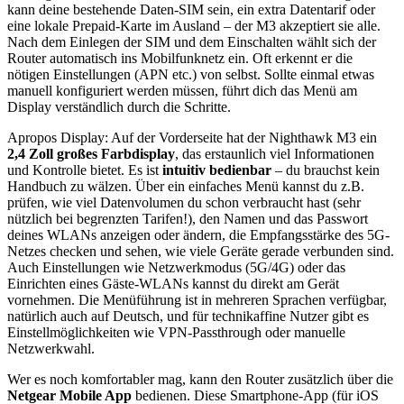
kann deine bestehende Daten-SIM sein, ein extra Datentarif oder
eine lokale Prepaid-Karte im Ausland – der M3 akzeptiert sie alle.
Nach dem Einlegen der SIM und dem Einschalten wählt sich der
Router automatisch ins Mobilfunknetz ein. Oft erkennt er die
nötigen Einstellungen (APN etc.) von selbst. Sollte einmal etwas
manuell konfiguriert werden müssen, führt dich das Menü am
Display verständlich durch die Schritte.
Apropos Display: Auf der Vorderseite hat der Nighthawk M3 ein
2,4 Zoll großes Farbdisplay
, das erstaunlich viel Informationen
und Kontrolle bietet. Es ist
intuitiv bedienbar
– du brauchst kein
Handbuch zu wälzen. Über ein einfaches Menü kannst du z.B.
prüfen, wie viel Datenvolumen du schon verbraucht hast (sehr
nützlich bei begrenzten Tarifen!), den Namen und das Passwort
deines WLANs anzeigen oder ändern, die Empfangsstärke des 5G-
Netzes checken und sehen, wie viele Geräte gerade verbunden sind.
Auch Einstellungen wie Netzwerkmodus (5G/4G) oder das
Einrichten eines Gäste-WLANs kannst du direkt am Gerät
vornehmen. Die Menüführung ist in mehreren Sprachen verfügbar,
natürlich auch auf Deutsch, und für technikaffine Nutzer gibt es
Einstellmöglichkeiten wie VPN-Passthrough oder manuelle
Netzwerkwahl.
Wer es noch komfortabler mag, kann den Router zusätzlich über die
Netgear Mobile App
bedienen. Diese Smartphone-App (für iOS