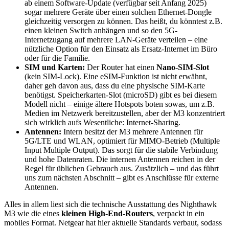
ab einem Software-Update (verfügbar seit Anfang 2025)
sogar mehrere Geräte über einen solchen Ethernet-Dongle
gleichzeitig versorgen zu können. Das heißt, du könntest z.B.
einen kleinen Switch anhängen und so den 5G-
Internetzugang auf mehrere LAN-Geräte verteilen – eine
nützliche Option für den Einsatz als Ersatz-Internet im Büro
oder für die Familie.
SIM und Karten:
Der Router hat einen
Nano-SIM-Slot
(kein SIM-Lock). Eine eSIM-Funktion ist nicht erwähnt,
daher geh davon aus, dass du eine physische SIM-Karte
benötigst. Speicherkarten-Slot (microSD) gibt es bei diesem
Modell nicht – einige ältere Hotspots boten sowas, um z.B.
Medien im Netzwerk bereitzustellen, aber der M3 konzentriert
sich wirklich aufs Wesentliche: Internet-Sharing.
Antennen:
Intern besitzt der M3 mehrere Antennen für
5G/LTE und WLAN, optimiert für MIMO-Betrieb (Multiple
Input Multiple Output). Das sorgt für die stabile Verbindung
und hohe Datenraten. Die internen Antennen reichen in der
Regel für üblichen Gebrauch aus. Zusätzlich – und das führt
uns zum nächsten Abschnitt – gibt es Anschlüsse für externe
Antennen.
Alles in allem liest sich die technische Ausstattung des Nighthawk
M3 wie die eines
kleinen High-End-Routers
, verpackt in ein
mobiles Format. Netgear hat hier aktuelle Standards verbaut, sodass