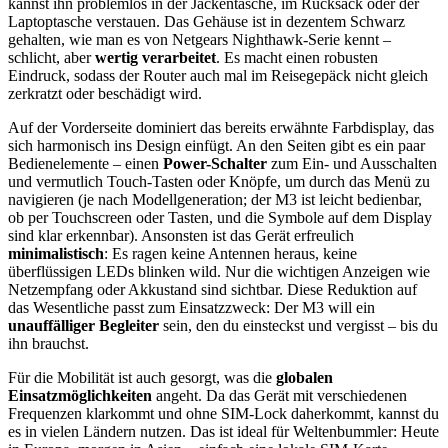
kannst ihn problemlos in der Jackentasche, im Rucksack oder der
Laptoptasche verstauen. Das Gehäuse ist in dezentem Schwarz
gehalten, wie man es von Netgears Nighthawk-Serie kennt –
schlicht, aber
wertig verarbeitet
. Es macht einen robusten
Eindruck, sodass der Router auch mal im Reisegepäck nicht gleich
zerkratzt oder beschädigt wird.
Auf der Vorderseite dominiert das bereits erwähnte Farbdisplay, das
sich harmonisch ins Design einfügt. An den Seiten gibt es ein paar
Bedienelemente – einen
Power-Schalter
zum Ein- und Ausschalten
und vermutlich Touch-Tasten oder Knöpfe, um durch das Menü zu
navigieren (je nach Modellgeneration; der M3 ist leicht bedienbar,
ob per Touchscreen oder Tasten, und die Symbole auf dem Display
sind klar erkennbar). Ansonsten ist das Gerät erfreulich
minimalistisch
: Es ragen keine Antennen heraus, keine
überflüssigen LEDs blinken wild. Nur die wichtigen Anzeigen wie
Netzempfang oder Akkustand sind sichtbar. Diese Reduktion auf
das Wesentliche passt zum Einsatzzweck: Der M3 will ein
unauffälliger Begleiter
sein, den du einsteckst und vergisst – bis du
ihn brauchst.
Für die Mobilität ist auch gesorgt, was die
globalen
Einsatzmöglichkeiten
angeht. Da das Gerät mit verschiedenen
Frequenzen klarkommt und ohne SIM-Lock daherkommt, kannst du
es in vielen Ländern nutzen. Das ist ideal für Weltenbummler: Heute