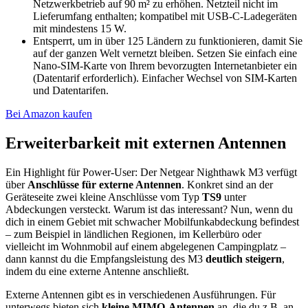
Netzwerkbetrieb auf 90 m² zu erhöhen. Netzteil nicht im
Lieferumfang enthalten; kompatibel mit USB-C-Ladegeräten
mit mindestens 15 W.
Entsperrt, um in über 125 Ländern zu funktionieren, damit Sie
auf der ganzen Welt vernetzt bleiben. Setzen Sie einfach eine
Nano-SIM-Karte von Ihrem bevorzugten Internetanbieter ein
(Datentarif erforderlich). Einfacher Wechsel von SIM-Karten
und Datentarifen.
Bei Amazon kaufen
Erweiterbarkeit mit externen Antennen
Ein Highlight für Power-User: Der Netgear Nighthawk M3 verfügt
über
Anschlüsse für externe Antennen
. Konkret sind an der
Geräteseite zwei kleine Anschlüsse vom Typ
TS9
unter
Abdeckungen versteckt. Warum ist das interessant? Nun, wenn du
dich in einem Gebiet mit schwacher Mobilfunkabdeckung befindest
– zum Beispiel in ländlichen Regionen, im Kellerbüro oder
vielleicht im Wohnmobil auf einem abgelegenen Campingplatz –
dann kannst du die Empfangsleistung des M3
deutlich steigern
,
indem du eine externe Antenne anschließt.
Externe Antennen gibt es in verschiedenen Ausführungen. Für
unterwegs bieten sich
kleine MIMO-Antennen
an, die du z.B. an