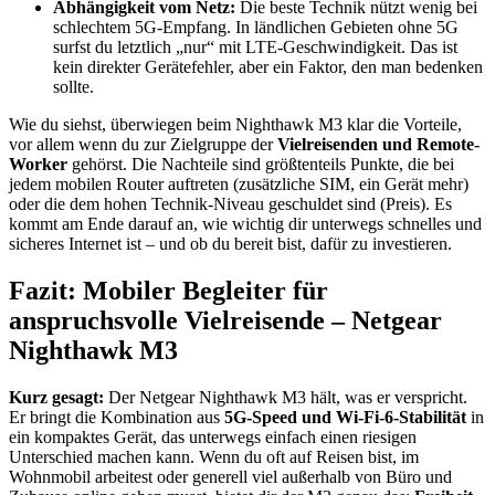
Abhängigkeit vom Netz:
Die beste Technik nützt wenig bei
schlechtem 5G-Empfang. In ländlichen Gebieten ohne 5G
surfst du letztlich „nur“ mit LTE-Geschwindigkeit. Das ist
kein direkter Gerätefehler, aber ein Faktor, den man bedenken
sollte.
Wie du siehst, überwiegen beim Nighthawk M3 klar die Vorteile,
vor allem wenn du zur Zielgruppe der
Vielreisenden und Remote-
Worker
gehörst. Die Nachteile sind größtenteils Punkte, die bei
jedem mobilen Router auftreten (zusätzliche SIM, ein Gerät mehr)
oder die dem hohen Technik-Niveau geschuldet sind (Preis). Es
kommt am Ende darauf an, wie wichtig dir unterwegs schnelles und
sicheres Internet ist – und ob du bereit bist, dafür zu investieren.
Fazit: Mobiler Begleiter für
anspruchsvolle Vielreisende – Netgear
Nighthawk M3
Kurz gesagt:
Der Netgear Nighthawk M3 hält, was er verspricht.
Er bringt die Kombination aus
5G-Speed und Wi-Fi-6-Stabilität
in
ein kompaktes Gerät, das unterwegs einfach einen riesigen
Unterschied machen kann. Wenn du oft auf Reisen bist, im
Wohnmobil arbeitest oder generell viel außerhalb von Büro und