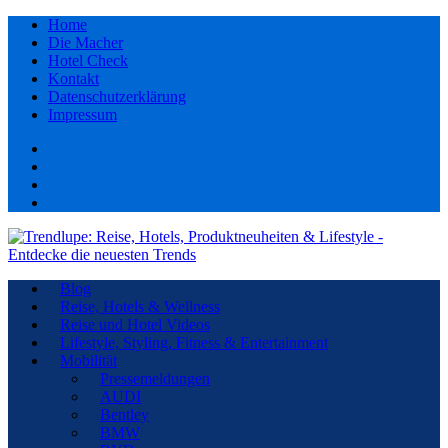
Home
Die Macher
Hotel Check
Kontakt
Datenschutzerklärung
Impressum
Facebook
youtube
Instagram
Pinterest
Blog
Reise, Hotels & Wellness
Reise und Hotel Videos
Lifestyle, Styling, Fitness & Entertainment
Mobilität
Pressemeldungen
AUDI
Bentley
BMW