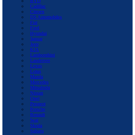
BYD
Cadillac
Citroen
DS Automobiles
Fiat
Ford
Hyundai
Jaguar
Jeep
KIA
Lamborghini
Landrover
Lexus
Lotus
Mazda
Mercedes
Mitsubishi
Nissan
Opel
Peugeot
Porsche
Renault
Seat
Skoda
Subaru