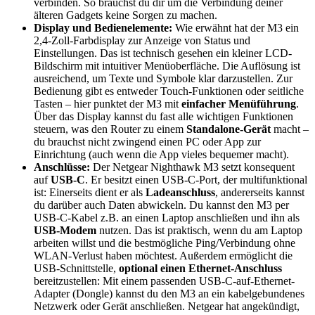
verbinden. So brauchst du dir um die Verbindung deiner
älteren Gadgets keine Sorgen zu machen.
Display und Bedienelemente:
Wie erwähnt hat der M3 ein
2,4-Zoll-Farbdisplay zur Anzeige von Status und
Einstellungen. Das ist technisch gesehen ein kleiner LCD-
Bildschirm mit intuitiver Menüoberfläche. Die Auflösung ist
ausreichend, um Texte und Symbole klar darzustellen. Zur
Bedienung gibt es entweder Touch-Funktionen oder seitliche
Tasten – hier punktet der M3 mit
einfacher Menüführung
.
Über das Display kannst du fast alle wichtigen Funktionen
steuern, was den Router zu einem
Standalone-Gerät
macht –
du brauchst nicht zwingend einen PC oder App zur
Einrichtung (auch wenn die App vieles bequemer macht).
Anschlüsse:
Der Netgear Nighthawk M3 setzt konsequent
auf
USB-C
. Er besitzt einen USB-C-Port, der multifunktional
ist: Einerseits dient er als
Ladeanschluss
, andererseits kannst
du darüber auch Daten abwickeln. Du kannst den M3 per
USB-C-Kabel z.B. an einen Laptop anschließen und ihn als
USB-Modem
nutzen. Das ist praktisch, wenn du am Laptop
arbeiten willst und die bestmögliche Ping/Verbindung ohne
WLAN-Verlust haben möchtest. Außerdem ermöglicht die
USB-Schnittstelle,
optional einen Ethernet-Anschluss
bereitzustellen: Mit einem passenden USB-C-auf-Ethernet-
Adapter (Dongle) kannst du den M3 an ein kabelgebundenes
Netzwerk oder Gerät anschließen. Netgear hat angekündigt,