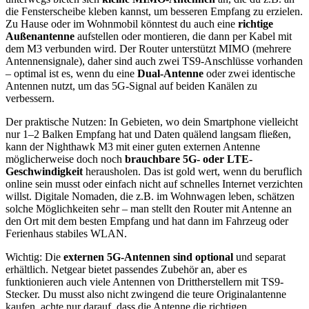
die Fensterscheibe kleben kannst, um besseren Empfang zu erzielen.
Zu Hause oder im Wohnmobil könntest du auch eine
richtige
Außenantenne
aufstellen oder montieren, die dann per Kabel mit
dem M3 verbunden wird. Der Router unterstützt MIMO (mehrere
Antennensignale), daher sind auch zwei TS9-Anschlüsse vorhanden
– optimal ist es, wenn du eine
Dual-Antenne
oder zwei identische
Antennen nutzt, um das 5G-Signal auf beiden Kanälen zu
verbessern.
Der praktische Nutzen: In Gebieten, wo dein Smartphone vielleicht
nur 1–2 Balken Empfang hat und Daten quälend langsam fließen,
kann der Nighthawk M3 mit einer guten externen Antenne
möglicherweise doch noch
brauchbare 5G- oder LTE-
Geschwindigkeit
herausholen. Das ist gold wert, wenn du beruflich
online sein musst oder einfach nicht auf schnelles Internet verzichten
willst. Digitale Nomaden, die z.B. im Wohnwagen leben, schätzen
solche Möglichkeiten sehr – man stellt den Router mit Antenne an
den Ort mit dem besten Empfang und hat dann im Fahrzeug oder
Ferienhaus stabiles WLAN.
Wichtig: Die
externen 5G-Antennen sind optional
und separat
erhältlich. Netgear bietet passendes Zubehör an, aber es
funktionieren auch viele Antennen von Drittherstellern mit TS9-
Stecker. Du musst also nicht zwingend die teure Originalantenne
kaufen, achte nur darauf, dass die Antenne die richtigen