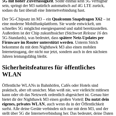
5G mit hoher Zuverlässigkeit
. Sollte einmal kein 5G verfügbar
sein, springt der M3 natürlich automatisch auf 4G LTE zurück,
sodass du fast überall eine Internetverbindung hast.
Der 5G-Chipsatz im M3 – ein
Qualcomm Snapdragon X62
– ist
eine moderne Mobilfunkplattform. Sie wurde entwickelt, um
schnelles 5G möglichst energiesparend und stabil bereitzustellen.
Außerdem ist der Chip zukunftssicher (Stichwort
Release 16
des
5G-Standards), was bedeutet, dass
spätere Netz-Updates per
Firmware im Router unterstützt werden
. Unterm Strich
bekommst du mit dem Nighthawk M3 also einen mobilen
Internetzugang, der nicht nur jetzt, sondern auch in den nächsten
Jahren leistungsfähig bleibt.
Sicherheitsfeatures für öffentliches
WLAN
Öffentliche WLANs in Bahnhöfen, Cafés oder Hotels sind
praktisch, aber oft unsicher. Man weiß nie, wer vielleicht mitlesen
kann oder ob das Netzwerk ordentlich abgesichert ist. Genau hier
bietet dir der Nighthawk M3 einen großen Vorteil:
Du nutzt dein
eigenes, privates WLAN
, auch wenn du in der Öffentlichkeit
surfst. Alle deine Geräte verbinden sich nur mit dem M3, und der
stellt über 5G die Internetverbindung her. Das bedeutet, deine Daten