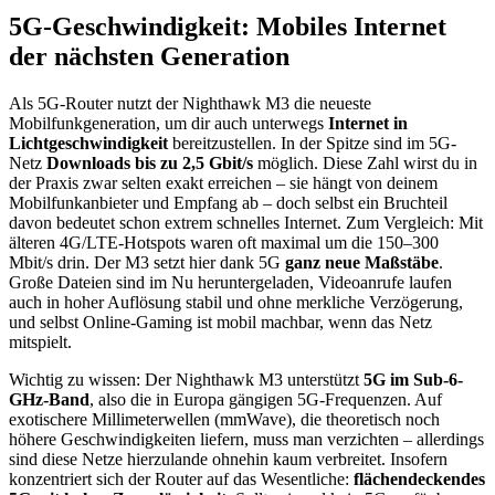
5G-Geschwindigkeit: Mobiles Internet
der nächsten Generation
Als 5G-Router nutzt der Nighthawk M3 die neueste
Mobilfunkgeneration, um dir auch unterwegs
Internet in
Lichtgeschwindigkeit
bereitzustellen. In der Spitze sind im 5G-
Netz
Downloads bis zu 2,5 Gbit/s
möglich. Diese Zahl wirst du in
der Praxis zwar selten exakt erreichen – sie hängt von deinem
Mobilfunkanbieter und Empfang ab – doch selbst ein Bruchteil
davon bedeutet schon extrem schnelles Internet. Zum Vergleich: Mit
älteren 4G/LTE-Hotspots waren oft maximal um die 150–300
Mbit/s drin. Der M3 setzt hier dank 5G
ganz neue Maßstäbe
.
Große Dateien sind im Nu heruntergeladen, Videoanrufe laufen
auch in hoher Auflösung stabil und ohne merkliche Verzögerung,
und selbst Online-Gaming ist mobil machbar, wenn das Netz
mitspielt.
Wichtig zu wissen: Der Nighthawk M3 unterstützt
5G im Sub-6-
GHz-Band
, also die in Europa gängigen 5G-Frequenzen. Auf
exotischere Millimeterwellen (mmWave), die theoretisch noch
höhere Geschwindigkeiten liefern, muss man verzichten – allerdings
sind diese Netze hierzulande ohnehin kaum verbreitet. Insofern
konzentriert sich der Router auf das Wesentliche:
flächendeckendes