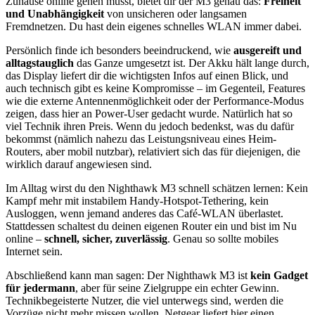
Zuhause online gehen musst, bietet dir der M3 genau das:
Freiheit
und Unabhängigkeit
von unsicheren oder langsamen
Fremdnetzen. Du hast dein eigenes schnelles WLAN immer dabei.
Persönlich finde ich besonders beeindruckend, wie
ausgereift und
alltagstauglich
das Ganze umgesetzt ist. Der Akku hält lange durch,
das Display liefert dir die wichtigsten Infos auf einen Blick, und
auch technisch gibt es keine Kompromisse – im Gegenteil, Features
wie die externe Antennenmöglichkeit oder der Performance-Modus
zeigen, dass hier an Power-User gedacht wurde. Natürlich hat so
viel Technik ihren Preis. Wenn du jedoch bedenkst, was du dafür
bekommst (nämlich nahezu das Leistungsniveau eines Heim-
Routers, aber mobil nutzbar), relativiert sich das für diejenigen, die
wirklich darauf angewiesen sind.
Im Alltag wirst du den Nighthawk M3 schnell schätzen lernen: Kein
Kampf mehr mit instabilem Handy-Hotspot-Tethering, kein
Ausloggen, wenn jemand anderes das Café-WLAN überlastet.
Stattdessen schaltest du deinen eigenen Router ein und bist im Nu
online –
schnell, sicher, zuverlässig
. Genau so sollte mobiles
Internet sein.
Abschließend kann man sagen: Der Nighthawk M3 ist
kein Gadget
für jedermann
, aber für seine Zielgruppe ein echter Gewinn.
Technikbegeisterte Nutzer, die viel unterwegs sind, werden die
Vorzüge nicht mehr missen wollen. Netgear liefert hier einen