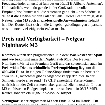
Frequenzbänder unterstützt (am besten 5G/LTE-Allband-Antennen).
Und natürlich, wenn du gerade in der Großstadt mit vollem
Empfang bist, brauchst du die Antennen gar nicht – das Schöne ist,
du
hast die Option
für den Fall der Fälle. Dieses Feature zeigt, dass
Netgear beim M3 auch an
professionelle Anwendungen
gedacht
hat: Der Router lässt sich an die Umgebungsbedingungen anpassen,
was ihn noch vielseitiger einsetzbar macht.
Preis und Verfügbarkeit – Netgear
Nighthawk M3
Kommen wir zu den pragmatischen Punkten:
Was kostet der Spaß
und wo bekommt man den Nighthawk M3?
Der Netgear
Nighthawk M3 ist ein Premium-Gerät und das spiegelt sich auch im
Preis wider. Die
unverbindliche Preisempfehlung
liegt um die
400–450 Euro
. In einigen Online-Shops findet man ihn bereits ab
etwa 449 €, manchmal gibt es Angebote knapp darunter. In der
Schweiz wurde er zu rund 419 CHF eingeführt. Preise können
natürlich mit der Zeit variieren, aber grundsätzlich musst du für den
M3 ein bisschen Budget einplanen – er ist eben kein 08/15-MiFi-
Router, sondern ein High-End-Mobile-Hotspot.
Verfügbar
ist der Nighthawk M3 seit Ende 2024 im Handel. Du