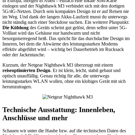
in Europa, morgen in Asien – einfach eine lokale SIM-Karte
einlegen und der Nighthawk M3 verbindet sich mit den dortigen
5G/4G-Netzen. Durch sein kompaktes Design ist er auf Reisen nie
im Weg. Und dank der langen Akku-Laufzeit musst du unterwegs
nicht ständig nach einer Steckdose suchen. Ein weiterer Pluspunkt:
Die Kühlung
des Geräts scheint gut gelöst, denn selbst unter 5G-
Volllast wird das Gehäuse nur handwarm und nicht
besorgniserregend heiß. Das spricht für das durchdachte Design im
Inneren, bei dem die Abwärme des leistungsstarken Modems
effektiv abgeführt wird – wichtig bei Dauerbetrieb im Rucksack
oder der Jackentasche.
Kurzum, der Netgear Nighthawk M3 überzeugt mit einem
reiseoptimierten Design
. Er ist klein, leicht, stabil gebaut und
optisch unauffällig. Genau richtig für alle, die unterwegs
leistungsstarkes WLAN wollen, ohne ein klobiges Gerät mit sich
herumzutragen.
Technische Ausstattung: Innenleben,
Anschlüsse und mehr
Schauen wir unter die Haube bzw. auf die technischen Daten des