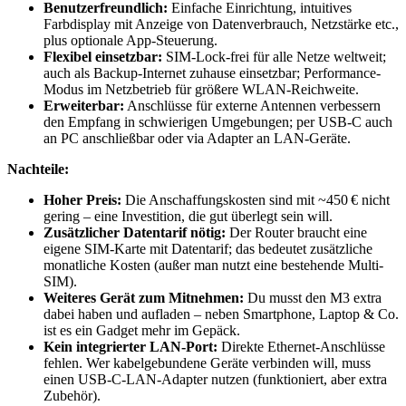
Benutzerfreundlich:
Einfache Einrichtung, intuitives
Farbdisplay mit Anzeige von Datenverbrauch, Netzstärke etc.,
plus optionale App-Steuerung.
Flexibel einsetzbar:
SIM-Lock-frei für alle Netze weltweit;
auch als Backup-Internet zuhause einsetzbar; Performance-
Modus im Netzbetrieb für größere WLAN-Reichweite.
Erweiterbar:
Anschlüsse für externe Antennen verbessern
den Empfang in schwierigen Umgebungen; per USB-C auch
an PC anschließbar oder via Adapter an LAN-Geräte.
Nachteile:
Hoher Preis:
Die Anschaffungskosten sind mit ~450 € nicht
gering – eine Investition, die gut überlegt sein will.
Zusätzlicher Datentarif nötig:
Der Router braucht eine
eigene SIM-Karte mit Datentarif; das bedeutet zusätzliche
monatliche Kosten (außer man nutzt eine bestehende Multi-
SIM).
Weiteres Gerät zum Mitnehmen:
Du musst den M3 extra
dabei haben und aufladen – neben Smartphone, Laptop & Co.
ist es ein Gadget mehr im Gepäck.
Kein integrierter LAN-Port:
Direkte Ethernet-Anschlüsse
fehlen. Wer kabelgebundene Geräte verbinden will, muss
einen USB-C-LAN-Adapter nutzen (funktioniert, aber extra
Zubehör).