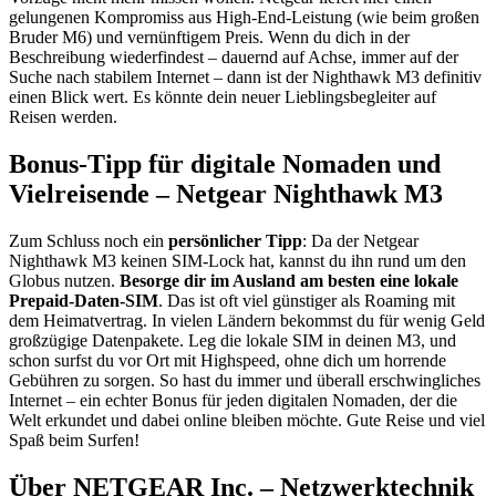
gelungenen Kompromiss aus High-End-Leistung (wie beim großen
Bruder M6) und vernünftigem Preis. Wenn du dich in der
Beschreibung wiederfindest – dauernd auf Achse, immer auf der
Suche nach stabilem Internet – dann ist der Nighthawk M3 definitiv
einen Blick wert. Es könnte dein neuer Lieblingsbegleiter auf
Reisen werden.
Bonus-Tipp für digitale Nomaden und
Vielreisende – Netgear Nighthawk M3
Zum Schluss noch ein
persönlicher Tipp
: Da der Netgear
Nighthawk M3 keinen SIM-Lock hat, kannst du ihn rund um den
Globus nutzen.
Besorge dir im Ausland am besten eine lokale
Prepaid-Daten-SIM
. Das ist oft viel günstiger als Roaming mit
dem Heimatvertrag. In vielen Ländern bekommst du für wenig Geld
großzügige Datenpakete. Leg die lokale SIM in deinen M3, und
schon surfst du vor Ort mit Highspeed, ohne dich um horrende
Gebühren zu sorgen. So hast du immer und überall erschwingliches
Internet – ein echter Bonus für jeden digitalen Nomaden, der die
Welt erkundet und dabei online bleiben möchte. Gute Reise und viel
Spaß beim Surfen!
Über NETGEAR Inc. – Netzwerktechnik