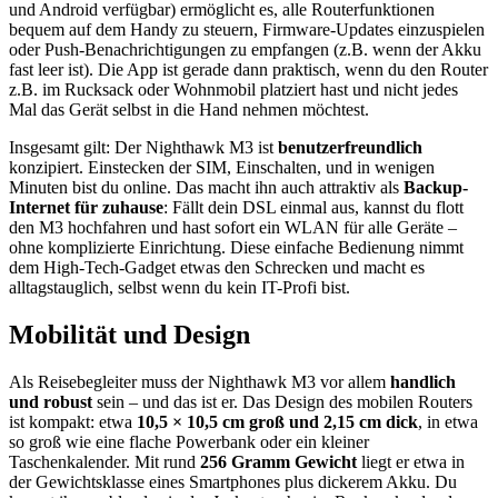
und Android verfügbar) ermöglicht es, alle Routerfunktionen
bequem auf dem Handy zu steuern, Firmware-Updates einzuspielen
oder Push-Benachrichtigungen zu empfangen (z.B. wenn der Akku
fast leer ist). Die App ist gerade dann praktisch, wenn du den Router
z.B. im Rucksack oder Wohnmobil platziert hast und nicht jedes
Mal das Gerät selbst in die Hand nehmen möchtest.
Insgesamt gilt: Der Nighthawk M3 ist
benutzerfreundlich
konzipiert. Einstecken der SIM, Einschalten, und in wenigen
Minuten bist du online. Das macht ihn auch attraktiv als
Backup-
Internet für zuhause
: Fällt dein DSL einmal aus, kannst du flott
den M3 hochfahren und hast sofort ein WLAN für alle Geräte –
ohne komplizierte Einrichtung. Diese einfache Bedienung nimmt
dem High-Tech-Gadget etwas den Schrecken und macht es
alltagstauglich, selbst wenn du kein IT-Profi bist.
Mobilität und Design
Als Reisebegleiter muss der Nighthawk M3 vor allem
handlich
und robust
sein – und das ist er. Das Design des mobilen Routers
ist kompakt: etwa
10,5 × 10,5 cm groß und 2,15 cm dick
, in etwa
so groß wie eine flache Powerbank oder ein kleiner
Taschenkalender. Mit rund
256 Gramm Gewicht
liegt er etwa in
der Gewichtsklasse eines Smartphones plus dickerem Akku. Du