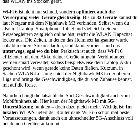
das WLAN ins Stocken gerät.
Wi-Fi 6 ist nicht nur schnell, sondern
optimiert auch die
Versorgung vieler Geräte gleichzeitig
. Bis zu
32 Geräte
kannst du
laut Netgear mit dem Nighthawk M3 verbinden. Selbst wenn du
also mit Laptop, Smartphone, Tablet und vielleicht deinen
Reisebegleitern zeitgleich online bist, reicht die WLAN-Kapazität
locker aus. Die Zeiten, in denen das Heimnetz langsamer wurde,
sobald mehrere Streams laufen, sind damit vorbei – und das
unterwegs, egal wo du bist
. Praktisch ist auch, dass Wi-Fi 6
effizienter mit dem Akku deiner Geräte umgeht: Verbindungen
werden smart verwaltet, sodass beispielsweise dein Laptop-Akku
geschont wird, wenn gerade keine Daten fließen. Kurzum, in
Sachen WLAN-Leistung spielt der Nighthawk M3 in der oberen
Liga und bringt die Geschwindigkeit, die du von Zuhause kennst,
mit auf die Reise.
Natürlich hängt die tatsächliche Surf-Geschwindigkeit auch vom
Mobilfunknetz ab. Hier kann der Nighthawk M3 mit
5G-
Unterstützung
punkten – doch dazu gleich mehr. Wichtig ist:
Im
lokalen WLAN
liefert der Router dank Wi-Fi 6 schon mal beste
Voraussetzungen, damit auch ein ultraschneller 5G-Anschluss voll
bei deinen Geräten ankommt.