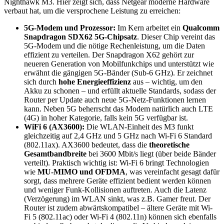
Nighthawk M3. Hier zeigt sich, dass Netgear moderne Hardware
verbaut hat, um die versprochene Leistung zu erreichen:
5G-Modem und Prozessor:
Im Kern arbeitet ein
Qualcomm
Snapdragon SDX62 5G-Chipsatz
. Dieser Chip vereint das
5G-Modem und die nötige Rechenleistung, um die Daten
effizient zu verteilen. Der Snapdragon X62 gehört zur
neueren Generation von Mobilfunkchips und unterstützt wie
erwähnt die gängigen 5G-Bänder (Sub-6 GHz). Er zeichnet
sich durch
hohe Energieeffizienz
aus – wichtig, um den
Akku zu schonen – und erfüllt aktuelle Standards, sodass der
Router per Update auch neue 5G-Netz-Funktionen lernen
kann. Neben 5G beherrscht das Modem natürlich auch LTE
(4G) in hoher Kategorie, falls kein 5G verfügbar ist.
WiFi 6 (AX3600):
Die WLAN-Einheit des M3 funkt
gleichzeitig auf 2,4 GHz und 5 GHz nach Wi-Fi 6 Standard
(802.11ax). AX3600 bedeutet, dass die
theoretische
Gesamtbandbreite
bei 3600 Mbit/s liegt (über beide Bänder
verteilt). Praktisch wichtig ist: Wi-Fi 6 bringt Technologien
wie
MU-MIMO und OFDMA
, was vereinfacht gesagt dafür
sorgt, dass mehrere Geräte effizient bedient werden können
und weniger Funk-Kollisionen auftreten. Auch die Latenz
(Verzögerung) im WLAN sinkt, was z.B. Gamer freut. Der
Router ist zudem abwärtskompatibel – ältere Geräte mit Wi-
Fi 5 (802.11ac) oder Wi-Fi 4 (802.11n) können sich ebenfalls