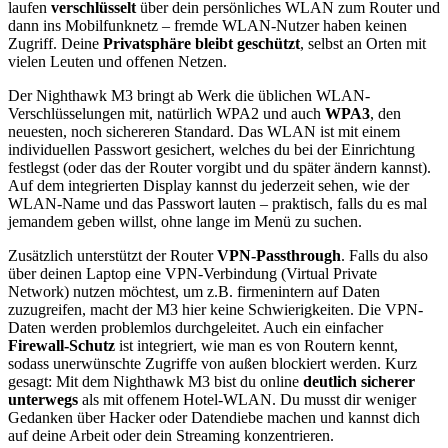
laufen
verschlüsselt
über dein persönliches WLAN zum Router und
dann ins Mobilfunknetz – fremde WLAN-Nutzer haben keinen
Zugriff. Deine
Privatsphäre bleibt geschützt
, selbst an Orten mit
vielen Leuten und offenen Netzen.
Der Nighthawk M3 bringt ab Werk die üblichen WLAN-
Verschlüsselungen mit, natürlich WPA2 und auch
WPA3
, den
neuesten, noch sichereren Standard. Das WLAN ist mit einem
individuellen Passwort gesichert, welches du bei der Einrichtung
festlegst (oder das der Router vorgibt und du später ändern kannst).
Auf dem integrierten Display kannst du jederzeit sehen, wie der
WLAN-Name und das Passwort lauten – praktisch, falls du es mal
jemandem geben willst, ohne lange im Menü zu suchen.
Zusätzlich unterstützt der Router
VPN-Passthrough
. Falls du also
über deinen Laptop eine VPN-Verbindung (Virtual Private
Network) nutzen möchtest, um z.B. firmenintern auf Daten
zuzugreifen, macht der M3 hier keine Schwierigkeiten. Die VPN-
Daten werden problemlos durchgeleitet. Auch ein einfacher
Firewall-Schutz
ist integriert, wie man es von Routern kennt,
sodass unerwünschte Zugriffe von außen blockiert werden. Kurz
gesagt: Mit dem Nighthawk M3 bist du online
deutlich sicherer
unterwegs
als mit offenem Hotel-WLAN. Du musst dir weniger
Gedanken über Hacker oder Datendiebe machen und kannst dich
auf deine Arbeit oder dein Streaming konzentrieren.