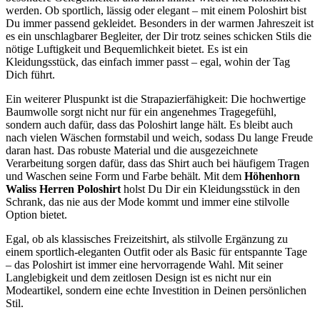
werden. Ob sportlich, lässig oder elegant – mit einem Poloshirt bist
Du immer passend gekleidet. Besonders in der warmen Jahreszeit ist
es ein unschlagbarer Begleiter, der Dir trotz seines schicken Stils die
nötige Luftigkeit und Bequemlichkeit bietet. Es ist ein
Kleidungsstück, das einfach immer passt – egal, wohin der Tag
Dich führt.
Ein weiterer Pluspunkt ist die Strapazierfähigkeit: Die hochwertige
Baumwolle sorgt nicht nur für ein angenehmes Tragegefühl,
sondern auch dafür, dass das Poloshirt lange hält. Es bleibt auch
nach vielen Wäschen formstabil und weich, sodass Du lange Freude
daran hast. Das robuste Material und die ausgezeichnete
Verarbeitung sorgen dafür, dass das Shirt auch bei häufigem Tragen
und Waschen seine Form und Farbe behält. Mit dem
Höhenhorn
Waliss Herren Poloshirt
holst Du Dir ein Kleidungsstück in den
Schrank, das nie aus der Mode kommt und immer eine stilvolle
Option bietet.
Egal, ob als klassisches Freizeitshirt, als stilvolle Ergänzung zu
einem sportlich-eleganten Outfit oder als Basic für entspannte Tage
– das Poloshirt ist immer eine hervorragende Wahl. Mit seiner
Langlebigkeit und dem zeitlosen Design ist es nicht nur ein
Modeartikel, sondern eine echte Investition in Deinen persönlichen
Stil.