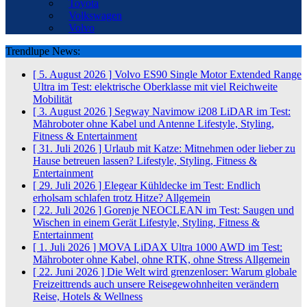
Toyota
Volkswagen
Volvo
Trendlupe News:
[ 5. August 2026 ]
Volvo ES90 Single Motor Extended Range
Ultra im Test: elektrische Oberklasse mit viel Reichweite
Mobilität
[ 3. August 2026 ]
Segway Navimow i208 LiDAR im Test:
Mähroboter ohne Kabel und Antenne
Lifestyle, Styling,
Fitness & Entertainment
[ 31. Juli 2026 ]
Urlaub mit Katze: Mitnehmen oder lieber zu
Hause betreuen lassen?
Lifestyle, Styling, Fitness &
Entertainment
[ 29. Juli 2026 ]
Elegear Kühldecke im Test: Endlich
erholsam schlafen trotz Hitze?
Allgemein
[ 22. Juli 2026 ]
Gorenje NEOCLEAN im Test: Saugen und
Wischen in einem Gerät
Lifestyle, Styling, Fitness &
Entertainment
[ 1. Juli 2026 ]
MOVA LiDAX Ultra 1000 AWD im Test:
Mähroboter ohne Kabel, ohne RTK, ohne Stress
Allgemein
[ 22. Juni 2026 ]
Die Welt wird grenzenloser: Warum globale
Freizeittrends auch unsere Reisegewohnheiten verändern
Reise, Hotels & Wellness