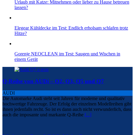
Urlaub mit Katze: Mitnehmen oder lieber zu Hause betreuen
lassen?
Elegear Kühldecke im Test: Endlich erholsam schlafen trotz
Hitze?
Gorenje NEOCLEAN im Test: Saugen und Wischen in
einem Gerät
Q-Reihe von AUDi – Q2, Q3, Q5 und Q7
AUDI
Die Automarke Audi steht seit Jahren für moderne und qualitativ
hochwertige Fahrzeuge. Der Erfolg der einzelnen Modellreihen gibt
ihnen jedenfalls recht. So ist es dann auch nicht verwunderlich, dass
auch die imposante und markante Q-Reihe
[...]