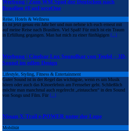
Werbung | Zum WM Spiel der Deutschen nach
Brasilien #FanForceOne
Reise, Hotels & Wellness
Es ist jetzt genau ein Jahr her und nun nehme ich euch erneut mit
auf meine Reise nach Brasilien. Viel Spaß! Für mich ist ein Traum
in Erfüllung gegangen. Man hat mich zu einer fünftägigen
[...]
Werbung | Cinebar Lux Soundbar von Teufel – 3D-
Sound im edlen Design
Lifestyle, Styling, Fitness & Entertainment
Guter Sound ist in der Regel das wichtigste, wenn es um Musik
hören oder auch das Kinoerlebnis am Fernseher geht. Schließlich
möchte man manchmal auch regelrecht „eintauchen“ in den Sound
von Songs und Film. Für
[...]
Nissan X-Trail e-POWER unter der Lupe
Mobilität