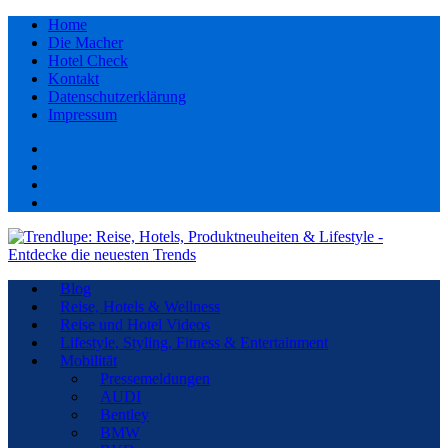
Home
Die Macher
Hotel Check
Kontakt
Datenschutzerklärung
Impressum
Facebook
youtube
Instagram
Pinterest
Blog
Reise, Hotels & Wellness
Reise und Hotel Videos
Lifestyle, Styling, Fitness & Entertainment
Mobilität
Pressemeldungen
AUDI
Bentley
BMW