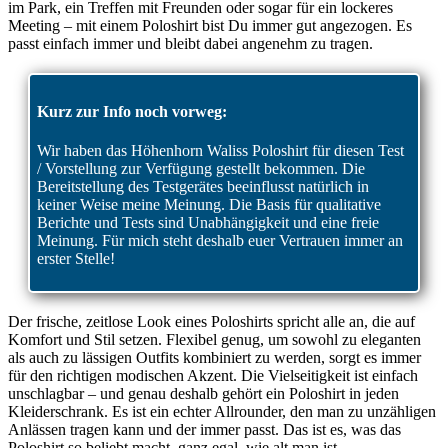
im Park, ein Treffen mit Freunden oder sogar für ein lockeres
Meeting – mit einem Poloshirt bist Du immer gut angezogen. Es
passt einfach immer und bleibt dabei angenehm zu tragen.
Kurz zur Info noch vorweg:
Wir haben das Höhenhorn Waliss Poloshirt für diesen Test
/ Vorstellung zur Verfügung gestellt bekommen. Die
Bereitstellung des Testgerätes beeinflusst natürlich in
keiner Weise meine Meinung. Die Basis für qualitative
Berichte und Tests sind Unabhängigkeit und eine freie
Meinung. Für mich steht deshalb euer Vertrauen immer an
erster Stelle!
Der frische, zeitlose Look eines Poloshirts spricht alle an, die auf
Komfort und Stil setzen. Flexibel genug, um sowohl zu eleganten
als auch zu lässigen Outfits kombiniert zu werden, sorgt es immer
für den richtigen modischen Akzent. Die Vielseitigkeit ist einfach
unschlagbar – und genau deshalb gehört ein Poloshirt in jeden
Kleiderschrank. Es ist ein echter Allrounder, den man zu unzähligen
Anlässen tragen kann und der immer passt. Das ist es, was das
Poloshirt so beliebt macht, ganz egal, wie alt man ist.