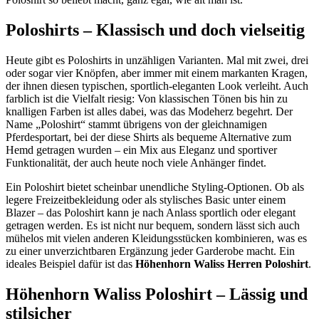
Poloshirts – Klassisch und doch vielseitig
Heute gibt es Poloshirts in unzähligen Varianten. Mal mit zwei, drei
oder sogar vier Knöpfen, aber immer mit einem markanten Kragen,
der ihnen diesen typischen, sportlich-eleganten Look verleiht. Auch
farblich ist die Vielfalt riesig: Von klassischen Tönen bis hin zu
knalligen Farben ist alles dabei, was das Modeherz begehrt. Der
Name „Poloshirt“ stammt übrigens von der gleichnamigen
Pferdesportart, bei der diese Shirts als bequeme Alternative zum
Hemd getragen wurden – ein Mix aus Eleganz und sportiver
Funktionalität, der auch heute noch viele Anhänger findet.
Ein Poloshirt bietet scheinbar unendliche Styling-Optionen. Ob als
legere Freizeitbekleidung oder als stylisches Basic unter einem
Blazer – das Poloshirt kann je nach Anlass sportlich oder elegant
getragen werden. Es ist nicht nur bequem, sondern lässt sich auch
mühelos mit vielen anderen Kleidungsstücken kombinieren, was es
zu einer unverzichtbaren Ergänzung jeder Garderobe macht. Ein
ideales Beispiel dafür ist das
Höhenhorn Waliss Herren Poloshirt
.
Höhenhorn Waliss Poloshirt – Lässig und
stilsicher