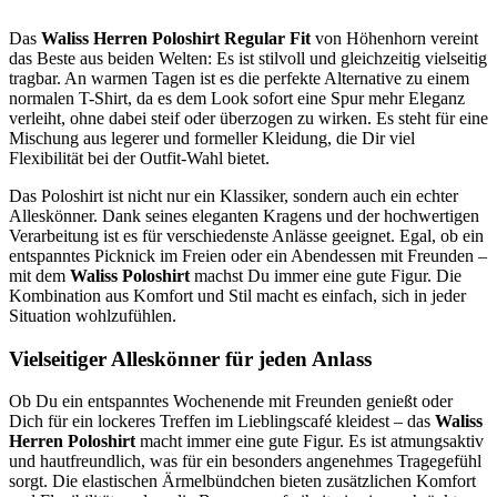
Das
Waliss Herren Poloshirt Regular Fit
von Höhenhorn vereint
das Beste aus beiden Welten: Es ist stilvoll und gleichzeitig vielseitig
tragbar. An warmen Tagen ist es die perfekte Alternative zu einem
normalen T-Shirt, da es dem Look sofort eine Spur mehr Eleganz
verleiht, ohne dabei steif oder überzogen zu wirken. Es steht für eine
Mischung aus legerer und formeller Kleidung, die Dir viel
Flexibilität bei der Outfit-Wahl bietet.
Das Poloshirt ist nicht nur ein Klassiker, sondern auch ein echter
Alleskönner. Dank seines eleganten Kragens und der hochwertigen
Verarbeitung ist es für verschiedenste Anlässe geeignet. Egal, ob ein
entspanntes Picknick im Freien oder ein Abendessen mit Freunden –
mit dem
Waliss Poloshirt
machst Du immer eine gute Figur. Die
Kombination aus Komfort und Stil macht es einfach, sich in jeder
Situation wohlzufühlen.
Vielseitiger Alleskönner für jeden Anlass
Ob Du ein entspanntes Wochenende mit Freunden genießt oder
Dich für ein lockeres Treffen im Lieblingscafé kleidest – das
Waliss
Herren Poloshirt
macht immer eine gute Figur. Es ist atmungsaktiv
und hautfreundlich, was für ein besonders angenehmes Tragegefühl
sorgt. Die elastischen Ärmelbündchen bieten zusätzlichen Komfort