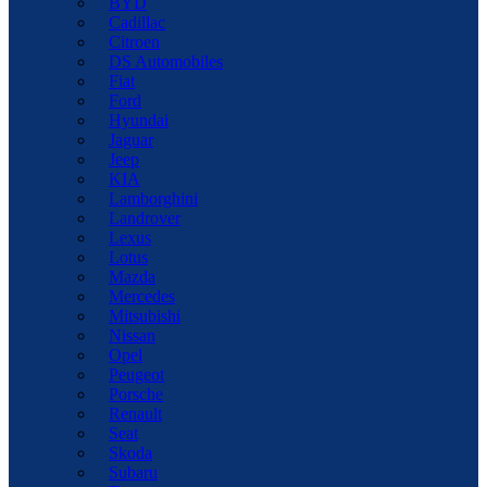
BYD
Cadillac
Citroen
DS Automobiles
Fiat
Ford
Hyundai
Jaguar
Jeep
KIA
Lamborghini
Landrover
Lexus
Lotus
Mazda
Mercedes
Mitsubishi
Nissan
Opel
Peugeot
Porsche
Renault
Seat
Skoda
Subaru