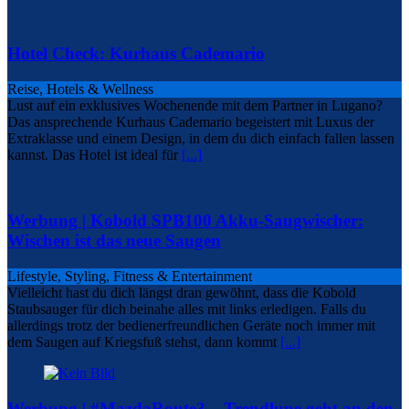
Hotel Check: Kurhaus Cademario
Reise, Hotels & Wellness
Lust auf ein exklusives Wochenende mit dem Partner in Lugano?
Das ansprechende Kurhaus Cademario begeistert mit Luxus der
Extraklasse und einem Design, in dem du dich einfach fallen lassen
kannst. Das Hotel ist ideal für
[...]
Werbung | Kobold SPB100 Akku-Saugwischer:
Wischen ist das neue Saugen
Lifestyle, Styling, Fitness & Entertainment
Vielleicht hast du dich längst dran gewöhnt, dass die Kobold
Staubsauger für dich beinahe alles mit links erledigen. Falls du
allerdings trotz der bedienerfreundlichen Geräte noch immer mit
dem Saugen auf Kriegsfuß stehst, dann kommt
[...]
Werbung | #MazdaRoute3 – Trendlupe geht an den