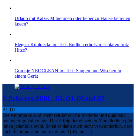
Urlaub mit Katze: Mitnehmen oder lieber zu Hause betreuen
lassen?
Elegear Kühldecke im Test: Endlich erholsam schlafen trotz
Hitze?
Gorenje NEOCLEAN im Test: Saugen und Wischen in
einem Gerät
Q-Reihe von AUDi – Q2, Q3, Q5 und Q7
AUDI
Die Automarke Audi steht seit Jahren für moderne und qualitativ
hochwertige Fahrzeuge. Der Erfolg der einzelnen Modellreihen gibt
ihnen jedenfalls recht. So ist es dann auch nicht verwunderlich, dass
auch die imposante und markante Q-Reihe
[...]