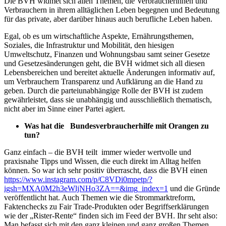
Die BVH widmet sich allen Themen, die Verbraucherinnen und
Verbrauchern in ihrem alltäglichen Leben begegnen und Bedeutung
für das private, aber darüber hinaus auch berufliche Leben haben.
Egal, ob es um wirtschaftliche Aspekte, Ernährungsthemen,
Soziales, die Infrastruktur und Mobilität, den hiesigen
Umweltschutz, Finanzen und Wohnungsbau samt seiner Gesetze
und Gesetzesänderungen geht, die BVH widmet sich all diesen
Lebensbereichen und bereitet aktuelle Änderungen informativ auf,
um Verbrauchern Transparenz und Aufklärung an die Hand zu
geben. Durch die parteiunabhängige Rolle der BVH ist zudem
gewährleistet, dass sie unabhängig und ausschließlich thematisch,
nicht aber im Sinne einer Partei agiert.
Was hat die
Bundesverbraucherhilfe mit Orangen zu
tun?
Ganz einfach – die BVH teilt immer wieder wertvolle und
praxisnahe Tipps und Wissen, die euch direkt im Alltag helfen
können. So war ich sehr positiv überrascht, dass die BVH einen
https://www.instagram.com/p/C8VDi0mpetp/?
igsh=MXA0M2h3eWljNHo3ZA==&img_index=1
und die Gründe
veröffentlicht hat. Auch Themen wie die Strommarktreform,
Faktenchecks zu Fair Trade-Produkten oder Begriffserklärungen
wie der „Rister-Rente“ finden sich im Feed der BVH. Ihr seht also:
Man befasst sich mit den ganz kleinen und ganz großen Themen,