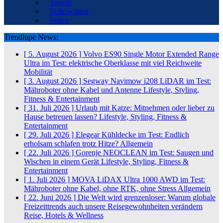
Toyota
Volkswagen
Volvo
Trendlupe News:
[ 5. August 2026 ]
Volvo ES90 Single Motor Extended Range
Ultra im Test: elektrische Oberklasse mit viel Reichweite
Mobilität
[ 3. August 2026 ]
Segway Navimow i208 LiDAR im Test:
Mähroboter ohne Kabel und Antenne
Lifestyle, Styling,
Fitness & Entertainment
[ 31. Juli 2026 ]
Urlaub mit Katze: Mitnehmen oder lieber zu
Hause betreuen lassen?
Lifestyle, Styling, Fitness &
Entertainment
[ 29. Juli 2026 ]
Elegear Kühldecke im Test: Endlich
erholsam schlafen trotz Hitze?
Allgemein
[ 22. Juli 2026 ]
Gorenje NEOCLEAN im Test: Saugen und
Wischen in einem Gerät
Lifestyle, Styling, Fitness &
Entertainment
[ 1. Juli 2026 ]
MOVA LiDAX Ultra 1000 AWD im Test:
Mähroboter ohne Kabel, ohne RTK, ohne Stress
Allgemein
[ 22. Juni 2026 ]
Die Welt wird grenzenloser: Warum globale
Freizeittrends auch unsere Reisegewohnheiten verändern
Reise, Hotels & Wellness