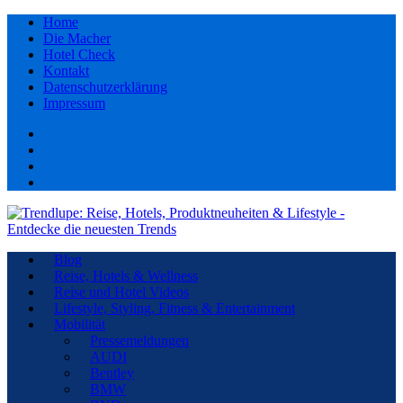
Home
Die Macher
Hotel Check
Kontakt
Datenschutzerklärung
Impressum
Facebook
youtube
Instagram
Pinterest
Blog
Reise, Hotels & Wellness
Reise und Hotel Videos
Lifestyle, Styling, Fitness & Entertainment
Mobilität
Pressemeldungen
AUDI
Bentley
BMW