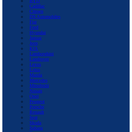
BYD
Cadillac
Citroen
DS Automobiles
Fiat
Ford
Hyundai
Jaguar
Jeep
KIA
Lamborghini
Landrover
Lexus
Lotus
Mazda
Mercedes
Mitsubishi
Nissan
Opel
Peugeot
Porsche
Renault
Seat
Skoda
Subaru