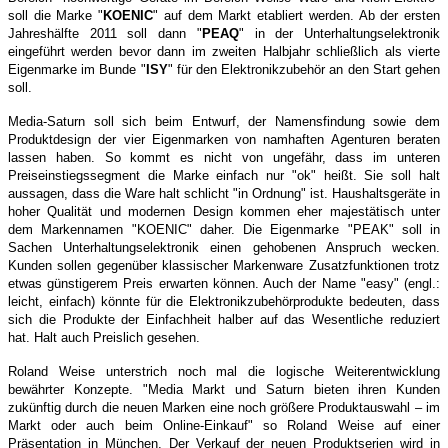
soll die Marke "
KOENIC
" auf dem Markt etabliert werden. Ab der ersten
Jahreshälfte 2011 soll dann "
PEAQ
" in der Unterhaltungselektronik
eingeführt werden bevor dann im zweiten Halbjahr schließlich als vierte
Eigenmarke im Bunde "
ISY
" für den Elektronikzubehör an den Start gehen
soll.
Media-Saturn soll sich beim Entwurf, der Namensfindung sowie dem
Produktdesign der vier Eigenmarken von namhaften Agenturen beraten
lassen haben. So kommt es nicht von ungefähr, dass im unteren
Preiseinstiegssegment die Marke einfach nur "ok" heißt. Sie soll halt
aussagen, dass die Ware halt schlicht "in Ordnung" ist. Haushaltsgeräte in
hoher Qualität und modernen Design kommen eher majestätisch unter
dem Markennamen "KOENIC" daher. Die Eigenmarke "PEAK" soll in
Sachen Unterhaltungselektronik einen gehobenen Anspruch wecken.
Kunden sollen gegenüber klassischer Markenware Zusatzfunktionen trotz
etwas günstigerem Preis erwarten können. Auch der Name "easy" (engl.:
leicht, einfach) könnte für die Elektronikzubehörprodukte bedeuten, dass
sich die Produkte der Einfachheit halber auf das Wesentliche reduziert
hat. Halt auch Preislich gesehen.
Roland Weise unterstrich noch mal die logische Weiterentwicklung
bewährter Konzepte. "Media Markt und Saturn bieten ihren Kunden
zukünftig durch die neuen Marken eine noch größere Produktauswahl – im
Markt oder auch beim Online-Einkauf" so Roland Weise auf einer
Präsentation in München. Der Verkauf der neuen Produktserien wird in