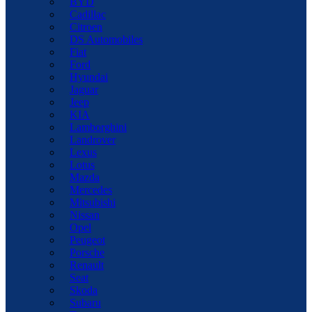
BYD
Cadillac
Citroen
DS Automobiles
Fiat
Ford
Hyundai
Jaguar
Jeep
KIA
Lamborghini
Landrover
Lexus
Lotus
Mazda
Mercedes
Mitsubishi
Nissan
Opel
Peugeot
Porsche
Renault
Seat
Skoda
Subaru