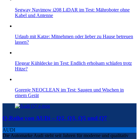
Segway Navimow i208 LiDAR im Test: Mähroboter ohne
Kabel und Antenne
Urlaub mit Katze: Mitnehmen oder lieber zu Hause betreuen
lassen?
Elegear Kühldecke im Test: Endlich erholsam schlafen trotz
Hitze?
Gorenje NEOCLEAN im Test: Saugen und Wischen in
einem Gerät
Q-Reihe von AUDi – Q2, Q3, Q5 und Q7
AUDI
Die Automarke Audi steht seit Jahren für moderne und qualitativ