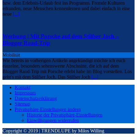
bzw. dem Erlebnis-Urlaub fest ins Programm. Fremde Kulturen
erkunden, neue Menschen kennenlernen und dabei einfach in eine
neue
[...]
Werbung | Mit Porsche auf dem Stilfser Joch –
Blogger Road-Trip
Mobilität
Wie bereits in vorherigen Artikeln angekündigt möchte ich euch
einzelne, besonders sehenswerte Abschnitte, die ich auf dem
Blogger Raod-Trip mit Porsche erlebt habe im Blog vorstellen. Los
geht’s mit dem Stilfser Joch. Das Stilfser Joch
[...]
Kontakt
Impressum
Datenschutzerklärung
Sitemap
Privatsphäre-Einstellungen ändern
Historie der Privatsphäre-Einstellungen
Einwilligungen widerrufen
Copyright © 2019 | TRENDLUPE by Milos Willing