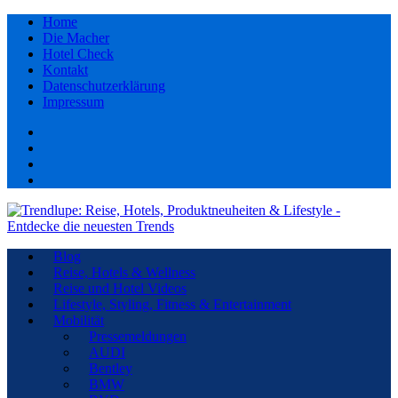
Home
Die Macher
Hotel Check
Kontakt
Datenschutzerklärung
Impressum
Facebook
youtube
Instagram
Pinterest
Blog
Reise, Hotels & Wellness
Reise und Hotel Videos
Lifestyle, Styling, Fitness & Entertainment
Mobilität
Pressemeldungen
AUDI
Bentley
BMW