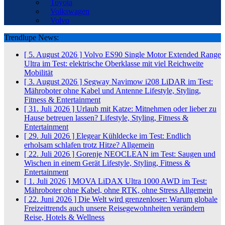
Toyota
Volkswagen
Volvo
Trendlupe News:
[ 5. August 2026 ]
Volvo ES90 Single Motor Extended Range
Ultra im Test: elektrische Oberklasse mit viel Reichweite
Mobilität
[ 3. August 2026 ]
Segway Navimow i208 LiDAR im Test:
Mähroboter ohne Kabel und Antenne
Lifestyle, Styling,
Fitness & Entertainment
[ 31. Juli 2026 ]
Urlaub mit Katze: Mitnehmen oder lieber zu
Hause betreuen lassen?
Lifestyle, Styling, Fitness &
Entertainment
[ 29. Juli 2026 ]
Elegear Kühldecke im Test: Endlich
erholsam schlafen trotz Hitze?
Allgemein
[ 22. Juli 2026 ]
Gorenje NEOCLEAN im Test: Saugen und
Wischen in einem Gerät
Lifestyle, Styling, Fitness &
Entertainment
[ 1. Juli 2026 ]
MOVA LiDAX Ultra 1000 AWD im Test:
Mähroboter ohne Kabel, ohne RTK, ohne Stress
Allgemein
[ 22. Juni 2026 ]
Die Welt wird grenzenloser: Warum globale
Freizeittrends auch unsere Reisegewohnheiten verändern
Reise, Hotels & Wellness