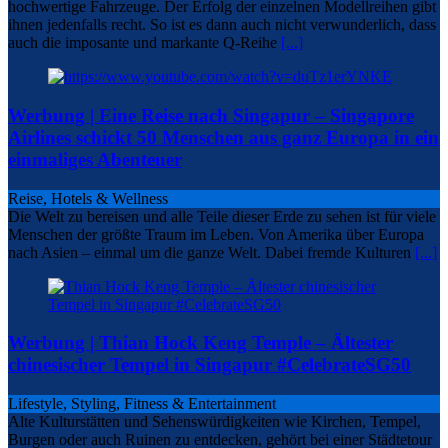
hochwertige Fahrzeuge. Der Erfolg der einzelnen Modellreihen gibt
ihnen jedenfalls recht. So ist es dann auch nicht verwunderlich, dass
auch die imposante und markante Q-Reihe
[...]
Werbung | Eine Reise nach Singapur – Singapore
Airlines schickt 50 Menschen aus ganz Europa in ein
einmaliges Abenteuer
Reise, Hotels & Wellness
Die Welt zu bereisen und alle Teile dieser Erde zu sehen ist für viele
Menschen der größte Traum im Leben. Von Amerika über Europa
nach Asien – einmal um die ganze Welt. Dabei fremde Kulturen
[...]
Werbung | Thian Hock Keng Temple – Ältester
chinesischer Tempel in Singapur #CelebrateSG50
Lifestyle, Styling, Fitness & Entertainment
Alte Kulturstätten und Sehenswürdigkeiten wie Kirchen, Tempel,
Burgen oder auch Ruinen zu entdecken, gehört bei einer Städtetour