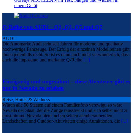
Gorenje NEOCLEAN im Test: Saugen und Wischen in
einem Gerät
Q-Reihe von AUDi – Q2, Q3, Q5 und Q7
AUDI
Die Automarke Audi steht seit Jahren für moderne und qualitativ
hochwertige Fahrzeuge. Der Erfolg der einzelnen Modellreihen gibt
ihnen jedenfalls recht. So ist es dann auch nicht verwunderlich, dass
auch die imposante und markante Q-Reihe
[...]
Einzigartig und ungezähmt – diese Abenteuer gibt es
nur in Nevada zu erleben
Reise, Hotels & Wellness
Wären alle 50 Staaten auf einem Familienfoto verewigt, so wäre
Nevada der Staat, der die Zunge rausstreckt und sich selbst nicht zu
ernst nimmt. Nevada bietet neben seinen atemberaubenden
Landschaften und Outdoor-Aktivitäten einige Attraktionen, die
[...]