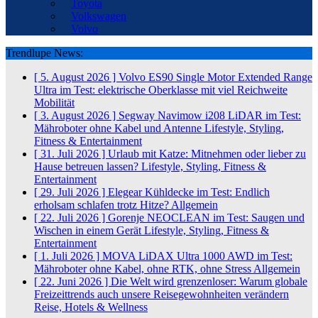
Toyota
Volkswagen
Volvo
Trendlupe News:
[ 5. August 2026 ]
Volvo ES90 Single Motor Extended Range
Ultra im Test: elektrische Oberklasse mit viel Reichweite
Mobilität
[ 3. August 2026 ]
Segway Navimow i208 LiDAR im Test:
Mähroboter ohne Kabel und Antenne
Lifestyle, Styling,
Fitness & Entertainment
[ 31. Juli 2026 ]
Urlaub mit Katze: Mitnehmen oder lieber zu
Hause betreuen lassen?
Lifestyle, Styling, Fitness &
Entertainment
[ 29. Juli 2026 ]
Elegear Kühldecke im Test: Endlich
erholsam schlafen trotz Hitze?
Allgemein
[ 22. Juli 2026 ]
Gorenje NEOCLEAN im Test: Saugen und
Wischen in einem Gerät
Lifestyle, Styling, Fitness &
Entertainment
[ 1. Juli 2026 ]
MOVA LiDAX Ultra 1000 AWD im Test:
Mähroboter ohne Kabel, ohne RTK, ohne Stress
Allgemein
[ 22. Juni 2026 ]
Die Welt wird grenzenloser: Warum globale
Freizeittrends auch unsere Reisegewohnheiten verändern
Reise, Hotels & Wellness