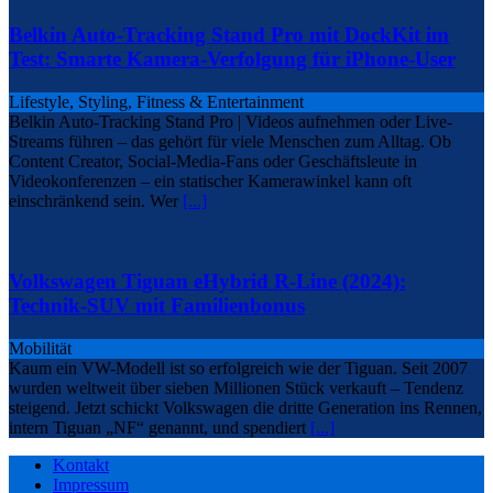
Belkin Auto-Tracking Stand Pro mit DockKit im
Test: Smarte Kamera-Verfolgung für iPhone-User
Lifestyle, Styling, Fitness & Entertainment
Belkin Auto-Tracking Stand Pro | Videos aufnehmen oder Live-
Streams führen – das gehört für viele Menschen zum Alltag. Ob
Content Creator, Social-Media-Fans oder Geschäftsleute in
Videokonferenzen – ein statischer Kamerawinkel kann oft
einschränkend sein. Wer
[...]
Volkswagen Tiguan eHybrid R-Line (2024):
Technik-SUV mit Familienbonus
Mobilität
Kaum ein VW-Modell ist so erfolgreich wie der Tiguan. Seit 2007
wurden weltweit über sieben Millionen Stück verkauft – Tendenz
steigend. Jetzt schickt Volkswagen die dritte Generation ins Rennen,
intern Tiguan „NF“ genannt, und spendiert
[...]
Kontakt
Impressum