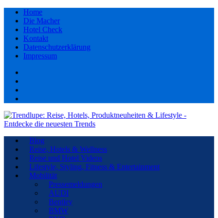
Home
Die Macher
Hotel Check
Kontakt
Datenschutzerklärung
Impressum
Facebook
youtube
Instagram
Pinterest
Blog
Reise, Hotels & Wellness
Reise und Hotel Videos
Lifestyle, Styling, Fitness & Entertainment
Mobilität
Pressemeldungen
AUDI
Bentley
BMW