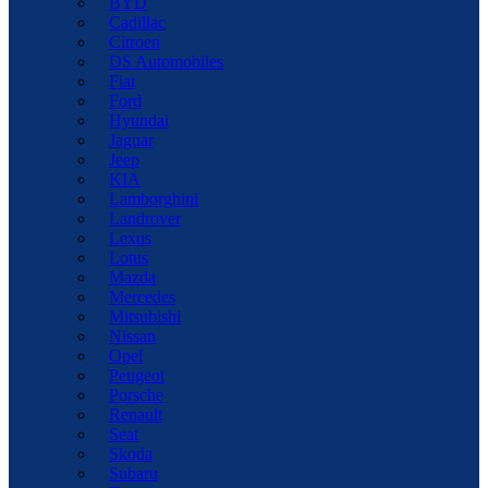
BYD
Cadillac
Citroen
DS Automobiles
Fiat
Ford
Hyundai
Jaguar
Jeep
KIA
Lamborghini
Landrover
Lexus
Lotus
Mazda
Mercedes
Mitsubishi
Nissan
Opel
Peugeot
Porsche
Renault
Seat
Skoda
Subaru