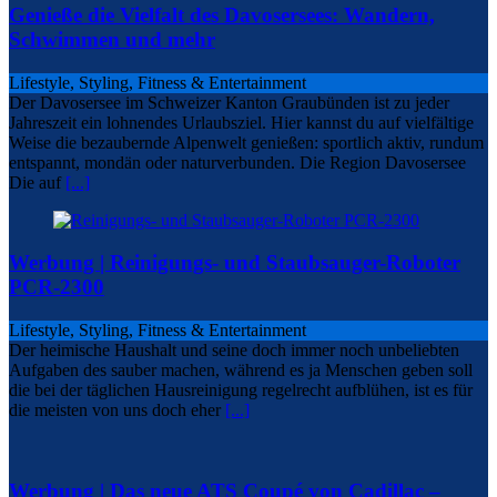
Genieße die Vielfalt des Davosersees: Wandern,
Schwimmen und mehr
Lifestyle, Styling, Fitness & Entertainment
Der Davosersee im Schweizer Kanton Graubünden ist zu jeder
Jahreszeit ein lohnendes Urlaubsziel. Hier kannst du auf vielfältige
Weise die bezaubernde Alpenwelt genießen: sportlich aktiv, rundum
entspannt, mondän oder naturverbunden. Die Region Davosersee
Die auf
[...]
Werbung | Reinigungs- und Staubsauger-Roboter
PCR-2300
Lifestyle, Styling, Fitness & Entertainment
Der heimische Haushalt und seine doch immer noch unbeliebten
Aufgaben des sauber machen, während es ja Menschen geben soll
die bei der täglichen Hausreinigung regelrecht aufblühen, ist es für
die meisten von uns doch eher
[...]
Werbung | Das neue ATS Coupé von Cadillac –