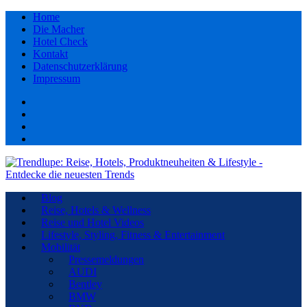
Home
Die Macher
Hotel Check
Kontakt
Datenschutzerklärung
Impressum
Facebook
youtube
Instagram
Pinterest
Blog
Reise, Hotels & Wellness
Reise und Hotel Videos
Lifestyle, Styling, Fitness & Entertainment
Mobilität
Pressemeldungen
AUDI
Bentley
BMW