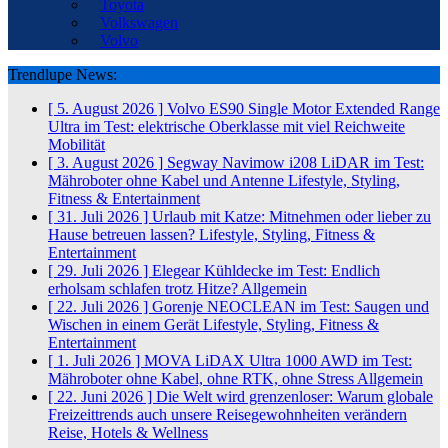
Toyota
Volkswagen
Volvo
Trendlupe News:
[ 5. August 2026 ]
Volvo ES90 Single Motor Extended Range
Ultra im Test: elektrische Oberklasse mit viel Reichweite
Mobilität
[ 3. August 2026 ]
Segway Navimow i208 LiDAR im Test:
Mähroboter ohne Kabel und Antenne
Lifestyle, Styling,
Fitness & Entertainment
[ 31. Juli 2026 ]
Urlaub mit Katze: Mitnehmen oder lieber zu
Hause betreuen lassen?
Lifestyle, Styling, Fitness &
Entertainment
[ 29. Juli 2026 ]
Elegear Kühldecke im Test: Endlich
erholsam schlafen trotz Hitze?
Allgemein
[ 22. Juli 2026 ]
Gorenje NEOCLEAN im Test: Saugen und
Wischen in einem Gerät
Lifestyle, Styling, Fitness &
Entertainment
[ 1. Juli 2026 ]
MOVA LiDAX Ultra 1000 AWD im Test:
Mähroboter ohne Kabel, ohne RTK, ohne Stress
Allgemein
[ 22. Juni 2026 ]
Die Welt wird grenzenloser: Warum globale
Freizeittrends auch unsere Reisegewohnheiten verändern
Reise, Hotels & Wellness