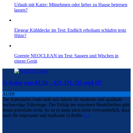
Urlaub mit Katze: Mitnehmen oder lieber zu Hause betreuen
lassen?
Elegear Kühldecke im Test: Endlich erholsam schlafen trotz
Hitze?
Gorenje NEOCLEAN im Test: Saugen und Wischen in
einem Gerät
Q-Reihe von AUDi – Q2, Q3, Q5 und Q7
AUDI
Die Automarke Audi steht seit Jahren für moderne und qualitativ
hochwertige Fahrzeuge. Der Erfolg der einzelnen Modellreihen gibt
ihnen jedenfalls recht. So ist es dann auch nicht verwunderlich, dass
auch die imposante und markante Q-Reihe
[...]