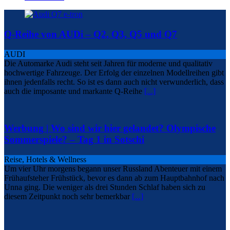
Q-Reihe von AUDi – Q2, Q3, Q5 und Q7
AUDI
Die Automarke Audi steht seit Jahren für moderne und qualitativ
hochwertige Fahrzeuge. Der Erfolg der einzelnen Modellreihen gibt
ihnen jedenfalls recht. So ist es dann auch nicht verwunderlich, dass
auch die imposante und markante Q-Reihe
[...]
Werbung | Wo sind wir hier gelandet? Olympische
Sommerspiele? – Tag 1 in Sotschi
Reise, Hotels & Wellness
Um vier Uhr morgens begann unser Russland Abenteuer mit einem
Frühaufsteher Frühstück, bevor es dann ab zum Hauptbahnhof nach
Unna ging. Die weniger als drei Stunden Schlaf haben sich zu
diesem Zeitpunkt noch sehr bemerkbar
[...]