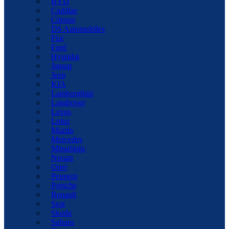
BYD
Cadillac
Citroen
DS Automobiles
Fiat
Ford
Hyundai
Jaguar
Jeep
KIA
Lamborghini
Landrover
Lexus
Lotus
Mazda
Mercedes
Mitsubishi
Nissan
Opel
Peugeot
Porsche
Renault
Seat
Skoda
Subaru