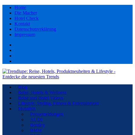
Home
Die Macher
Hotel Check
Kontakt
Datenschutzerklärung
Impressum
Facebook
youtube
Instagram
Pinterest
Blog
Reise, Hotels & Wellness
Reise und Hotel Videos
Lifestyle, Styling, Fitness & Entertainment
Mobilität
Pressemeldungen
AUDI
Bentley
BMW