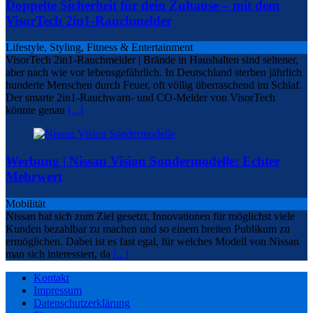
Doppelte Sicherheit für dein Zuhause – mit dem
VisorTech 2in1-Rauchmelder
Lifestyle, Styling, Fitness & Entertainment
VisorTech 2in1-Rauchmelder | Brände in Haushalten sind seltener,
aber nach wie vor lebensgefährlich. In Deutschland sterben jährlich
hunderte Menschen durch Feuer, oft völlig überraschend im Schlaf.
Der smarte 2in1-Rauchwarn- und CO-Melder von VisorTech
könnte genau
[...]
Werbung | Nissan Vision Sondermodelle: Echter
Mehrwert
Mobilität
Nissan hat sich zum Ziel gesetzt, Innovationen für möglichst viele
Kunden bezahlbar zu machen und so einem breiten Publikum zu
ermöglichen. Dabei ist es fast egal, für welches Modell von Nissan
man sich interessiert, da
[...]
Kontakt
Impressum
Datenschutzerklärung