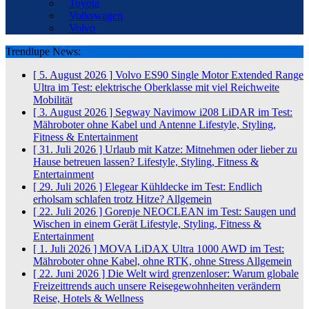
Toyota
Volkswagen
Volvo
Trendlupe News:
[ 5. August 2026 ]
Volvo ES90 Single Motor Extended Range
Ultra im Test: elektrische Oberklasse mit viel Reichweite
Mobilität
[ 3. August 2026 ]
Segway Navimow i208 LiDAR im Test:
Mähroboter ohne Kabel und Antenne
Lifestyle, Styling,
Fitness & Entertainment
[ 31. Juli 2026 ]
Urlaub mit Katze: Mitnehmen oder lieber zu
Hause betreuen lassen?
Lifestyle, Styling, Fitness &
Entertainment
[ 29. Juli 2026 ]
Elegear Kühldecke im Test: Endlich
erholsam schlafen trotz Hitze?
Allgemein
[ 22. Juli 2026 ]
Gorenje NEOCLEAN im Test: Saugen und
Wischen in einem Gerät
Lifestyle, Styling, Fitness &
Entertainment
[ 1. Juli 2026 ]
MOVA LiDAX Ultra 1000 AWD im Test:
Mähroboter ohne Kabel, ohne RTK, ohne Stress
Allgemein
[ 22. Juni 2026 ]
Die Welt wird grenzenloser: Warum globale
Freizeittrends auch unsere Reisegewohnheiten verändern
Reise, Hotels & Wellness