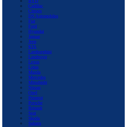
BYD
Cadillac
Citroen
DS Automobiles
Fiat
Ford
Hyundai
Jaguar
Jeep
KIA
Lamborghini
Landrover
Lexus
Lotus
Mazda
Mercedes
Mitsubishi
Nissan
Opel
Peugeot
Porsche
Renault
Seat
Skoda
Subaru