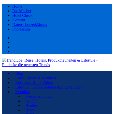
Home
Die Macher
Hotel Check
Kontakt
Datenschutzerklärung
Impressum
Facebook
youtube
Instagram
Pinterest
Blog
Reise, Hotels & Wellness
Reise und Hotel Videos
Lifestyle, Styling, Fitness & Entertainment
Mobilität
Pressemeldungen
AUDI
Bentley
BMW