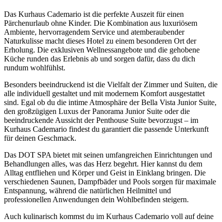
Das Kurhaus Cademario ist die perfekte Auszeit für einen
Pärchenurlaub ohne Kinder. Die Kombination aus luxuriösem
Ambiente, hervorragendem Service und atemberaubender
Naturkulisse macht dieses Hotel zu einem besonderen Ort der
Erholung. Die exklusiven Wellnessangebote und die gehobene
Küche runden das Erlebnis ab und sorgen dafür, dass du dich
rundum wohlfühlst.
Besonders beeindruckend ist die Vielfalt der Zimmer und Suiten, die
alle individuell gestaltet und mit modernem Komfort ausgestattet
sind. Egal ob du die intime Atmosphäre der Bella Vista Junior Suite,
den großzügigen Luxus der Panorama Junior Suite oder die
beeindruckende Aussicht der Penthouse Suite bevorzugst – im
Kurhaus Cademario findest du garantiert die passende Unterkunft
für deinen Geschmack.
Das DOT SPA bietet mit seinen umfangreichen Einrichtungen und
Behandlungen alles, was das Herz begehrt. Hier kannst du dem
Alltag entfliehen und Körper und Geist in Einklang bringen. Die
verschiedenen Saunen, Dampfbäder und Pools sorgen für maximale
Entspannung, während die natürlichen Heilmittel und
professionellen Anwendungen dein Wohlbefinden steigern.
Auch kulinarisch kommst du im Kurhaus Cademario voll auf deine