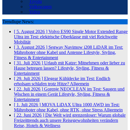
Toyota
Volkswagen
Volvo
Trendlupe News:
[ 5. August 2026 ]
Volvo ES90 Single Motor Extended Range
Ultra im Test: elektrische Oberklasse mit viel Reichweite
Mobilität
[ 3. August 2026 ]
Segway Navimow i208 LiDAR im Test:
Mähroboter ohne Kabel und Antenne
Lifestyle, Styling,
Fitness & Entertainment
[ 31. Juli 2026 ]
Urlaub mit Katze: Mitnehmen oder lieber zu
Hause betreuen lassen?
Lifestyle, Styling, Fitness &
Entertainment
[ 29. Juli 2026 ]
Elegear Kühldecke im Test: Endlich
erholsam schlafen trotz Hitze?
Allgemein
[ 22. Juli 2026 ]
Gorenje NEOCLEAN im Test: Saugen und
Wischen in einem Gerät
Lifestyle, Styling, Fitness &
Entertainment
[ 1. Juli 2026 ]
MOVA LiDAX Ultra 1000 AWD im Test:
Mähroboter ohne Kabel, ohne RTK, ohne Stress
Allgemein
[ 22. Juni 2026 ]
Die Welt wird grenzenloser: Warum globale
Freizeittrends auch unsere Reisegewohnheiten verändern
Reise, Hotels & Wellness