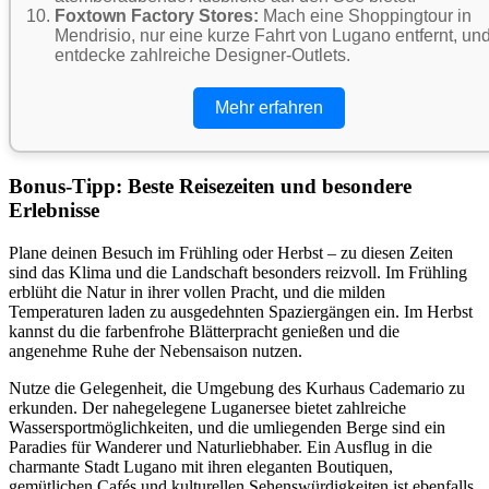
Foxtown Factory Stores:
Mach eine Shoppingtour in
Mendrisio, nur eine kurze Fahrt von Lugano entfernt, un
entdecke zahlreiche Designer-Outlets.
Mehr erfahren
Bonus-Tipp: Beste Reisezeiten und besondere
Erlebnisse
Plane deinen Besuch im Frühling oder Herbst – zu diesen Zeiten
sind das Klima und die Landschaft besonders reizvoll. Im Frühling
erblüht die Natur in ihrer vollen Pracht, und die milden
Temperaturen laden zu ausgedehnten Spaziergängen ein. Im Herbst
kannst du die farbenfrohe Blätterpracht genießen und die
angenehme Ruhe der Nebensaison nutzen.
Nutze die Gelegenheit, die Umgebung des Kurhaus Cademario zu
erkunden. Der nahegelegene Luganersee bietet zahlreiche
Wassersportmöglichkeiten, und die umliegenden Berge sind ein
Paradies für Wanderer und Naturliebhaber. Ein Ausflug in die
charmante Stadt Lugano mit ihren eleganten Boutiquen,
gemütlichen Cafés und kulturellen Sehenswürdigkeiten ist ebenfalls