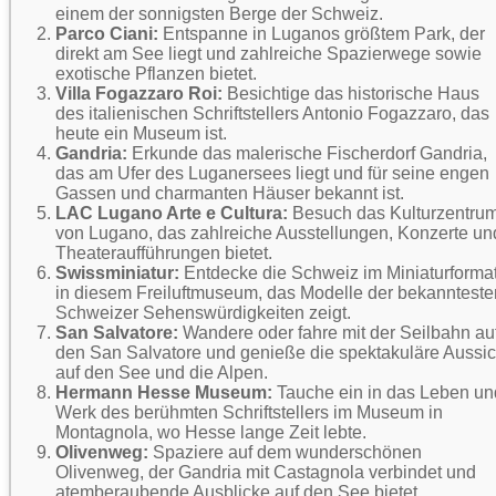
einem der sonnigsten Berge der Schweiz.
Parco Ciani:
Entspanne in Luganos größtem Park, der
direkt am See liegt und zahlreiche Spazierwege sowie
exotische Pflanzen bietet.
Villa Fogazzaro Roi:
Besichtige das historische Haus
des italienischen Schriftstellers Antonio Fogazzaro, das
heute ein Museum ist.
Gandria:
Erkunde das malerische Fischerdorf Gandria,
das am Ufer des Luganersees liegt und für seine engen
Gassen und charmanten Häuser bekannt ist.
LAC Lugano Arte e Cultura:
Besuch das Kulturzentru
von Lugano, das zahlreiche Ausstellungen, Konzerte un
Theateraufführungen bietet.
Swissminiatur:
Entdecke die Schweiz im Miniaturforma
in diesem Freiluftmuseum, das Modelle der bekannteste
Schweizer Sehenswürdigkeiten zeigt.
San Salvatore:
Wandere oder fahre mit der Seilbahn au
den San Salvatore und genieße die spektakuläre Aussic
auf den See und die Alpen.
Hermann Hesse Museum:
Tauche ein in das Leben un
Werk des berühmten Schriftstellers im Museum in
Montagnola, wo Hesse lange Zeit lebte.
Olivenweg:
Spaziere auf dem wunderschönen
Olivenweg, der Gandria mit Castagnola verbindet und
atemberaubende Ausblicke auf den See bietet.