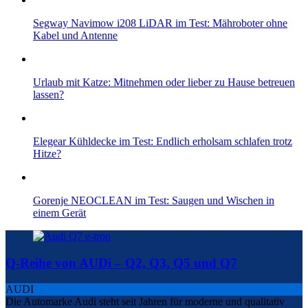
Segway Navimow i208 LiDAR im Test: Mähroboter ohne
Kabel und Antenne
Urlaub mit Katze: Mitnehmen oder lieber zu Hause betreuen
lassen?
Elegear Kühldecke im Test: Endlich erholsam schlafen trotz
Hitze?
Gorenje NEOCLEAN im Test: Saugen und Wischen in
einem Gerät
Q-Reihe von AUDi – Q2, Q3, Q5 und Q7
AUDI
Die Automarke Audi steht seit Jahren für moderne und qualitativ