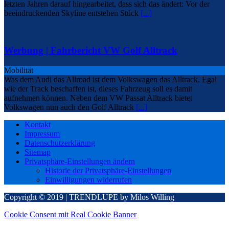
letzten Jahren darauf hingearbeitet, dass sich das ändert: Vor der
beeindruckenden Skyline entstehen Stück
[...]
Werbung | Fahrbericht VW Golf Alltrack
Mobilität
Was dem Audi das Allroad ist dem Volkswagen das Alltrack. Egal
wie der Track beschaffen ist, dieses Fahrzeug soll es damit
aufnehmen können. Neben dem VW Passat Alltrack bietet
Volkswagen nun auch den Golf Alltrack
[...]
Kontakt
Impressum
Datenschutzerklärung
Sitemap
Privatsphäre-Einstellungen ändern
Historie der Privatsphäre-Einstellungen
Einwilligungen widerrufen
Copyright © 2019 | TRENDLUPE by Milos Willing
Cookie Consent mit Real Cookie Banner