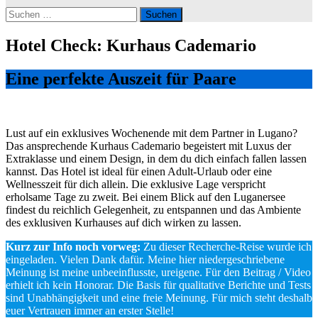
Suchen
nach:
Hotel Check: Kurhaus Cademario
Eine perfekte Auszeit für Paare
Lust auf ein exklusives Wochenende mit dem Partner in Lugano?
Das ansprechende Kurhaus Cademario begeistert mit Luxus der
Extraklasse und einem Design, in dem du dich einfach fallen lassen
kannst. Das Hotel ist ideal für einen Adult-Urlaub oder eine
Wellnesszeit für dich allein. Die exklusive Lage verspricht
erholsame Tage zu zweit. Bei einem Blick auf den Luganersee
findest du reichlich Gelegenheit, zu entspannen und das Ambiente
des exklusiven Kurhauses auf dich wirken zu lassen.
Kurz zur Info noch vorweg:
Zu dieser Recherche-Reise wurde ich
eingeladen. Vielen Dank dafür. Meine hier niedergeschriebene
Meinung ist meine unbeeinflusste, ureigene. Für den Beitrag / Video
erhielt ich kein Honorar. Die Basis für qualitative Berichte und Tests
sind Unabhängigkeit und eine freie Meinung. Für mich steht deshalb
euer Vertrauen immer an erster Stelle!