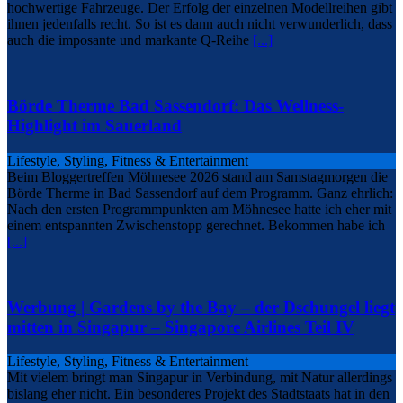
hochwertige Fahrzeuge. Der Erfolg der einzelnen Modellreihen gibt
ihnen jedenfalls recht. So ist es dann auch nicht verwunderlich, dass
auch die imposante und markante Q-Reihe
[...]
Börde Therme Bad Sassendorf: Das Wellness-
Highlight im Sauerland
Lifestyle, Styling, Fitness & Entertainment
Beim Bloggertreffen Möhnesee 2026 stand am Samstagmorgen die
Börde Therme in Bad Sassendorf auf dem Programm. Ganz ehrlich:
Nach den ersten Programmpunkten am Möhnesee hatte ich eher mit
einem entspannten Zwischenstopp gerechnet. Bekommen habe ich
[...]
Werbung | Gardens by the Bay – der Dschungel liegt
mitten in Singapur – Singapore Airlines Teil IV
Lifestyle, Styling, Fitness & Entertainment
Mit vielem bringt man Singapur in Verbindung, mit Natur allerdings
bislang eher nicht. Ein besonderes Projekt des Stadtstaats hat in den