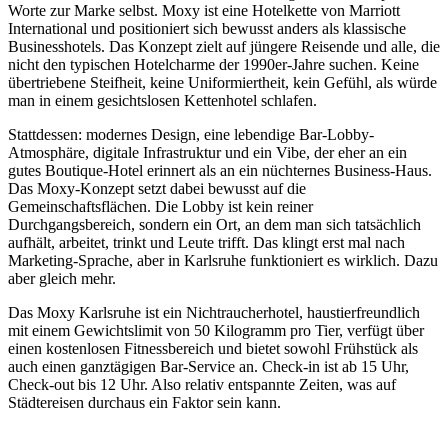
Worte zur Marke selbst. Moxy ist eine Hotelkette von Marriott
International und positioniert sich bewusst anders als klassische
Businesshotels. Das Konzept zielt auf jüngere Reisende und alle, die
nicht den typischen Hotelcharme der 1990er-Jahre suchen. Keine
übertriebene Steifheit, keine Uniformiertheit, kein Gefühl, als würde
man in einem gesichtslosen Kettenhotel schlafen.
Stattdessen: modernes Design, eine lebendige Bar-Lobby-
Atmosphäre, digitale Infrastruktur und ein Vibe, der eher an ein
gutes Boutique-Hotel erinnert als an ein nüchternes Business-Haus.
Das Moxy-Konzept setzt dabei bewusst auf die
Gemeinschaftsflächen. Die Lobby ist kein reiner
Durchgangsbereich, sondern ein Ort, an dem man sich tatsächlich
aufhält, arbeitet, trinkt und Leute trifft. Das klingt erst mal nach
Marketing-Sprache, aber in Karlsruhe funktioniert es wirklich. Dazu
aber gleich mehr.
Das Moxy Karlsruhe ist ein Nichtraucherhotel, haustierfreundlich
mit einem Gewichtslimit von 50 Kilogramm pro Tier, verfügt über
einen kostenlosen Fitnessbereich und bietet sowohl Frühstück als
auch einen ganztägigen Bar-Service an. Check-in ist ab 15 Uhr,
Check-out bis 12 Uhr. Also relativ entspannte Zeiten, was auf
Städtereisen durchaus ein Faktor sein kann.