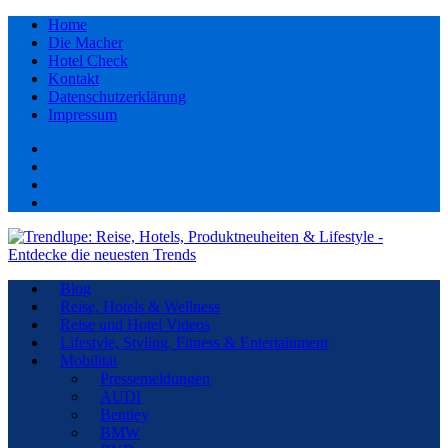
Home
Die Macher
Hotel Check
Kontakt
Datenschutzerklärung
Impressum
Facebook
youtube
Instagram
Pinterest
Blog
Reise, Hotels & Wellness
Reise und Hotel Videos
Lifestyle, Styling, Fitness & Entertainment
Mobilität
Pressemeldungen
AUDI
Bentley
BMW