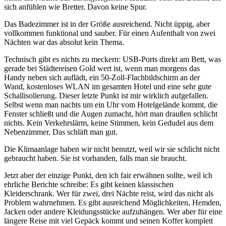
sich anfühlen wie Bretter. Davon keine Spur.
Das Badezimmer ist in der Größe ausreichend. Nicht üppig, aber
vollkommen funktional und sauber. Für einen Aufenthalt von zwei
Nächten war das absolut kein Thema.
Technisch gibt es nichts zu meckern: USB-Ports direkt am Bett, was
gerade bei Städtereisen Gold wert ist, wenn man morgens das
Handy neben sich auflädt, ein 50-Zoll-Flachbildschirm an der
Wand, kostenloses WLAN im gesamten Hotel und eine sehr gute
Schallisolierung. Dieser letzte Punkt ist mir wirklich aufgefallen.
Selbst wenn man nachts um ein Uhr vom Hotelgelände kommt, die
Fenster schließt und die Augen zumacht, hört man draußen schlicht
nichts. Kein Verkehrslärm, keine Stimmen, kein Gedudel aus dem
Nebenzimmer. Das schläft man gut.
Die Klimaanlage haben wir nicht benutzt, weil wir sie schlicht nicht
gebraucht haben. Sie ist vorhanden, falls man sie braucht.
Jetzt aber der einzige Punkt, den ich fair erwähnen sollte, weil ich
ehrliche Berichte schreibe: Es gibt keinen klassischen
Kleiderschrank. Wer für zwei, drei Nächte reist, wird das nicht als
Problem wahrnehmen. Es gibt ausreichend Möglichkeiten, Hemden,
Jacken oder andere Kleidungsstücke aufzuhängen. Wer aber für eine
längere Reise mit viel Gepäck kommt und seinen Koffer komplett