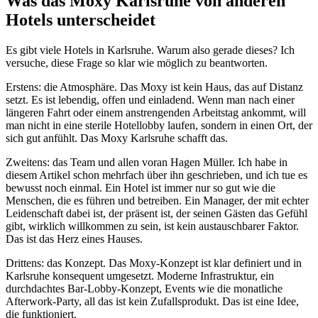
Was das Moxy Karlsruhe von anderen
Hotels unterscheidet
Es gibt viele Hotels in Karlsruhe. Warum also gerade dieses? Ich
versuche, diese Frage so klar wie möglich zu beantworten.
Erstens: die Atmosphäre. Das Moxy ist kein Haus, das auf Distanz
setzt. Es ist lebendig, offen und einladend. Wenn man nach einer
längeren Fahrt oder einem anstrengenden Arbeitstag ankommt, will
man nicht in eine sterile Hotellobby laufen, sondern in einen Ort, der
sich gut anfühlt. Das Moxy Karlsruhe schafft das.
Zweitens: das Team und allen voran Hagen Müller. Ich habe in
diesem Artikel schon mehrfach über ihn geschrieben, und ich tue es
bewusst noch einmal. Ein Hotel ist immer nur so gut wie die
Menschen, die es führen und betreiben. Ein Manager, der mit echter
Leidenschaft dabei ist, der präsent ist, der seinen Gästen das Gefühl
gibt, wirklich willkommen zu sein, ist kein austauschbarer Faktor.
Das ist das Herz eines Hauses.
Drittens: das Konzept. Das Moxy-Konzept ist klar definiert und in
Karlsruhe konsequent umgesetzt. Moderne Infrastruktur, ein
durchdachtes Bar-Lobby-Konzept, Events wie die monatliche
Afterwork-Party, all das ist kein Zufallsprodukt. Das ist eine Idee,
die funktioniert.