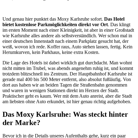
Und genau hier punktet das Moxy Karlsruhe sofort.
Das Hotel
bietet kostenlose Parkmöglichkeiten direkt vor Ort
. Das klingt
im ersten Moment nach einer Kleinigkeit, ist aber in einer Großstadt
wie Karlsruhe alles andere als selbstverständlich. Wer schon mal in
einer deutschen Innenstadt nach einem Parkplatz gesucht hat, der
weiß, wovon ich rede. Koffer raus, Auto stehen lassen, fertig. Kein
Herumkurven, kein Parkhaus, keine extra Kosten.
Die Lage des Hotels ist dabei wirklich gut durchdacht. Man wohnt
nicht mitten im Trubel, was abends angenehm ruhig ist, und kommt
trotzdem blitzschnell ins Zentrum. Der Hauptbahnhof Karlsruhe ist
gerade mal 400 bis 500 Meter entfernt, also absolut fußläufig. Von
dort aus haben wir an beiden Tagen die Straßenbahn genommen
und waren in wenigen Stationen direkt im Herzen der Stadt.
Praktischer geht es kaum. Wer mit dem Auto anreist, aber die Stadt
am liebsten ohne Auto erkundet, ist hier genau richtig aufgehoben.
Das Moxy Karlsruhe: Was steckt hinter
der Marke?
Bevor ich in die Details unseres Aufenthalts gehe, kurz ein paar