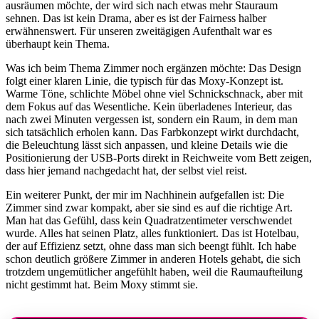
ausräumen möchte, der wird sich nach etwas mehr Stauraum
sehnen. Das ist kein Drama, aber es ist der Fairness halber
erwähnenswert. Für unseren zweitägigen Aufenthalt war es
überhaupt kein Thema.
Was ich beim Thema Zimmer noch ergänzen möchte: Das Design
folgt einer klaren Linie, die typisch für das Moxy-Konzept ist.
Warme Töne, schlichte Möbel ohne viel Schnickschnack, aber mit
dem Fokus auf das Wesentliche. Kein überladenes Interieur, das
nach zwei Minuten vergessen ist, sondern ein Raum, in dem man
sich tatsächlich erholen kann. Das Farbkonzept wirkt durchdacht,
die Beleuchtung lässt sich anpassen, und kleine Details wie die
Positionierung der USB-Ports direkt in Reichweite vom Bett zeigen,
dass hier jemand nachgedacht hat, der selbst viel reist.
Ein weiterer Punkt, der mir im Nachhinein aufgefallen ist: Die
Zimmer sind zwar kompakt, aber sie sind es auf die richtige Art.
Man hat das Gefühl, dass kein Quadratzentimeter verschwendet
wurde. Alles hat seinen Platz, alles funktioniert. Das ist Hotelbau,
der auf Effizienz setzt, ohne dass man sich beengt fühlt. Ich habe
schon deutlich größere Zimmer in anderen Hotels gehabt, die sich
trotzdem ungemütlicher angefühlt haben, weil die Raumaufteilung
nicht gestimmt hat. Beim Moxy stimmt sie.