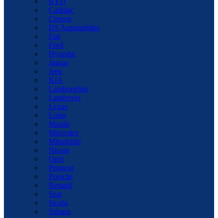
BYD
Cadillac
Citroen
DS Automobiles
Fiat
Ford
Hyundai
Jaguar
Jeep
KIA
Lamborghini
Landrover
Lexus
Lotus
Mazda
Mercedes
Mitsubishi
Nissan
Opel
Peugeot
Porsche
Renault
Seat
Skoda
Subaru