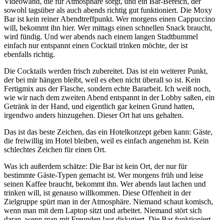
Videowand, die für Atmosphäre sorgt, und ein Bar-Bereich, der
sowohl tagsüber als auch abends richtig gut funktioniert. Die Moxy
Bar ist kein reiner Abendtreffpunkt. Wer morgens einen Cappuccino
will, bekommt ihn hier. Wer mittags einen schnellen Snack braucht,
wird fündig. Und wer abends nach einem langen Stadtbummel
einfach nur entspannt einen Cocktail trinken möchte, der ist
ebenfalls richtig.
Die Cocktails werden frisch zubereitet. Das ist ein weiterer Punkt,
der bei mir hängen bleibt, weil es eben nicht überall so ist. Kein
Fertigmix aus der Flasche, sondern echte Bararbeit. Ich weiß noch,
wie wir nach dem zweiten Abend entspannt in der Lobby saßen, ein
Getränk in der Hand, und eigentlich gar keinen Grund hatten,
irgendwo anders hinzugehen. Dieser Ort hat uns gehalten.
Das ist das beste Zeichen, das ein Hotelkonzept geben kann: Gäste,
die freiwillig im Hotel bleiben, weil es einfach angenehm ist. Kein
schlechtes Zeichen für einen Ort.
Was ich außerdem schätze: Die Bar ist kein Ort, der nur für
bestimmte Gäste-Typen gemacht ist. Wer morgens früh und leise
seinen Kaffee braucht, bekommt ihn. Wer abends laut lachen und
trinken will, ist genauso willkommen. Diese Offenheit in der
Zielgruppe spürt man in der Atmosphäre. Niemand schaut komisch,
wenn man mit dem Laptop sitzt und arbeitet. Niemand stört sich
daran, wenn man mit Freunden laut diskutiert. Die Bar funktioniert