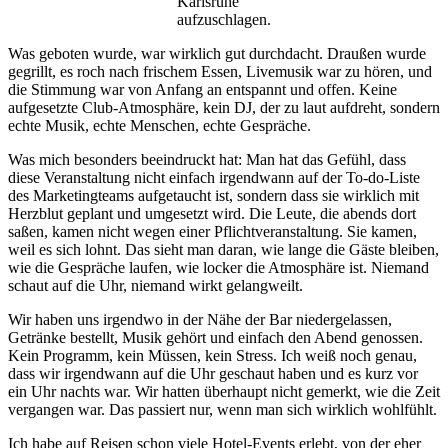
Karlsruhe
aufzuschlagen.
Was geboten wurde, war wirklich gut durchdacht. Draußen wurde
gegrillt, es roch nach frischem Essen, Livemusik war zu hören, und
die Stimmung war von Anfang an entspannt und offen. Keine
aufgesetzte Club-Atmosphäre, kein DJ, der zu laut aufdreht, sondern
echte Musik, echte Menschen, echte Gespräche.
Was mich besonders beeindruckt hat: Man hat das Gefühl, dass
diese Veranstaltung nicht einfach irgendwann auf der To-do-Liste
des Marketingteams aufgetaucht ist, sondern dass sie wirklich mit
Herzblut geplant und umgesetzt wird. Die Leute, die abends dort
saßen, kamen nicht wegen einer Pflichtveranstaltung. Sie kamen,
weil es sich lohnt. Das sieht man daran, wie lange die Gäste bleiben,
wie die Gespräche laufen, wie locker die Atmosphäre ist. Niemand
schaut auf die Uhr, niemand wirkt gelangweilt.
Wir haben uns irgendwo in der Nähe der Bar niedergelassen,
Getränke bestellt, Musik gehört und einfach den Abend genossen.
Kein Programm, kein Müssen, kein Stress. Ich weiß noch genau,
dass wir irgendwann auf die Uhr geschaut haben und es kurz vor
ein Uhr nachts war. Wir hatten überhaupt nicht gemerkt, wie die Zeit
vergangen war. Das passiert nur, wenn man sich wirklich wohlfühlt.
Ich habe auf Reisen schon viele Hotel-Events erlebt, von der eher