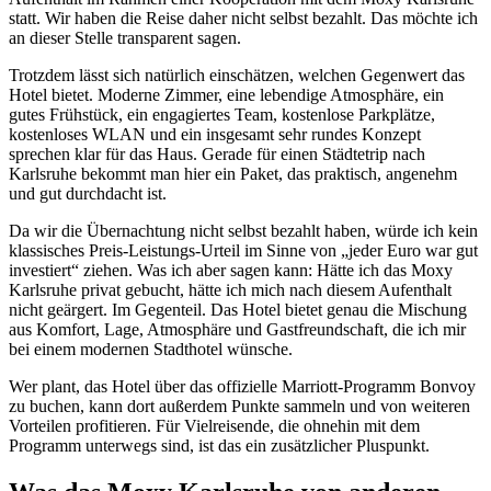
statt. Wir haben die Reise daher nicht selbst bezahlt. Das möchte ich
an dieser Stelle transparent sagen.
Trotzdem lässt sich natürlich einschätzen, welchen Gegenwert das
Hotel bietet. Moderne Zimmer, eine lebendige Atmosphäre, ein
gutes Frühstück, ein engagiertes Team, kostenlose Parkplätze,
kostenloses WLAN und ein insgesamt sehr rundes Konzept
sprechen klar für das Haus. Gerade für einen Städtetrip nach
Karlsruhe bekommt man hier ein Paket, das praktisch, angenehm
und gut durchdacht ist.
Da wir die Übernachtung nicht selbst bezahlt haben, würde ich kein
klassisches Preis-Leistungs-Urteil im Sinne von „jeder Euro war gut
investiert“ ziehen. Was ich aber sagen kann: Hätte ich das Moxy
Karlsruhe privat gebucht, hätte ich mich nach diesem Aufenthalt
nicht geärgert. Im Gegenteil. Das Hotel bietet genau die Mischung
aus Komfort, Lage, Atmosphäre und Gastfreundschaft, die ich mir
bei einem modernen Stadthotel wünsche.
Wer plant, das Hotel über das offizielle Marriott-Programm Bonvoy
zu buchen, kann dort außerdem Punkte sammeln und von weiteren
Vorteilen profitieren. Für Vielreisende, die ohnehin mit dem
Programm unterwegs sind, ist das ein zusätzlicher Pluspunkt.