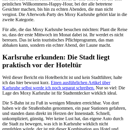
peinlichen Willkommens-Happy-Hour, bei der alle betretene
Gesichter machen, bis hin zu echten Abenden, die man nicht
vergisst. Die Afterwork-Party des Moxy Karlsruhe gehört klar in die
zweite Kategorie.
Für alle, die das Moxy Karlsruhe besuchen möchten: Plant die Reise
so, dass der erste Mittwoch im Monat dabei ist. Ihr werdet es nicht
bereuen. Das ist kein touristisches Pflichtprogramm, das man
abhaken kann, sondern ein echter Abend, der Laune macht.
Karlsruhe erkunden: Die Stadt liegt
praktisch vor der Hoteltür
Weil dieser Bericht ein Hotelbericht ist und kein Stadtführer, halte
ich das hier bewusst kurz.
Einen ausführlichen Artikel über
Karlsruhe selbst werde ich noch separat schreiben.
Nur so viel: Die
Lage des Moxy Karlsruhe ist für Stadtentdecker wirklich ideal.
Die S-Bahn ist zu Fuß in wenigen Minuten erreichbar. Von dort
haben wir die Straßenbahn genommen, ein paar Stationen gefahren,
und standen dann direkt im Herzen der Innenstadt. Schnell,
unkompliziert, günstig. Wer keine Lust hat, das eigene Auto durch
die Stadt zu bewegen, was ich in Karlsruhe wirklich nicht
empfehlen würde, der ist mit dieser Kombination aus Hotel und