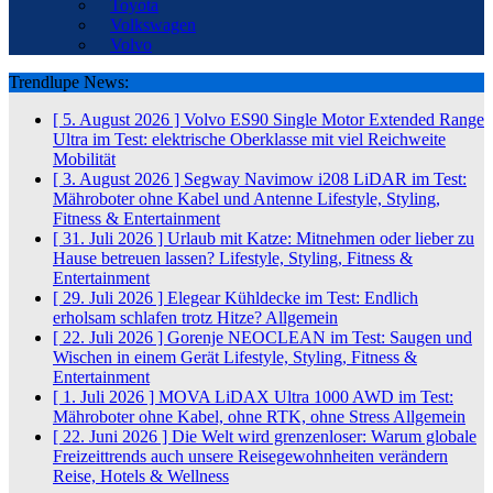
Toyota
Volkswagen
Volvo
Trendlupe News:
[ 5. August 2026 ]
Volvo ES90 Single Motor Extended Range
Ultra im Test: elektrische Oberklasse mit viel Reichweite
Mobilität
[ 3. August 2026 ]
Segway Navimow i208 LiDAR im Test:
Mähroboter ohne Kabel und Antenne
Lifestyle, Styling,
Fitness & Entertainment
[ 31. Juli 2026 ]
Urlaub mit Katze: Mitnehmen oder lieber zu
Hause betreuen lassen?
Lifestyle, Styling, Fitness &
Entertainment
[ 29. Juli 2026 ]
Elegear Kühldecke im Test: Endlich
erholsam schlafen trotz Hitze?
Allgemein
[ 22. Juli 2026 ]
Gorenje NEOCLEAN im Test: Saugen und
Wischen in einem Gerät
Lifestyle, Styling, Fitness &
Entertainment
[ 1. Juli 2026 ]
MOVA LiDAX Ultra 1000 AWD im Test:
Mähroboter ohne Kabel, ohne RTK, ohne Stress
Allgemein
[ 22. Juni 2026 ]
Die Welt wird grenzenloser: Warum globale
Freizeittrends auch unsere Reisegewohnheiten verändern
Reise, Hotels & Wellness