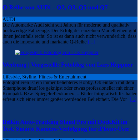
Q-Reihe von AUDi – Q2, Q3, Q5 und Q7
AUDI
Die Automarke Audi steht seit Jahren für moderne und qualitativ
hochwertige Fahrzeuge. Der Erfolg der einzelnen Modellreihen gibt
ihnen jedenfalls recht. So ist es dann auch nicht verwunderlich, dass
auch die imposante und markante Q-Reihe
[...]
Werbung | Vorgestellt: Fotoblog von Lars Heppner
Lifestyle, Styling, Fitness & Entertainment
Fotografieren ist ein immer beliebteres Hobby. Ob einfach mit dem
Smartphone drauf los geknipst oder etwas professioneller mit einer
Kompakt- Bzw. Spiegelreflexkamera – Bilder fotografisch festhalten
erfreut sich einer immer großer werdenden Beliebtheit. Die Vor-
[...]
Belkin Auto-Tracking Stand Pro mit DockKit im
Test: Smarte Kamera-Verfolgung für iPhone-User