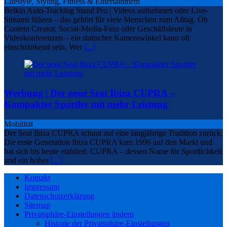
Lifestyle, Styling, Fitness & Entertainment
Belkin Auto-Tracking Stand Pro | Videos aufnehmen oder Live-
Streams führen – das gehört für viele Menschen zum Alltag. Ob
Content Creator, Social-Media-Fans oder Geschäftsleute in
Videokonferenzen – ein statischer Kamerawinkel kann oft
einschränkend sein. Wer
[...]
Werbung | Der neue Seat Ibiza CUPRA –
Kompakter Sportler mit mehr Leistung
Mobilität
Der Seat Ibiza CUPRA schaut auf eine langjährige Tradition zurück.
Die erste Generation Ibiza CUPRA kam 1996 auf den Markt und
hat sich bis heute etabliert. CUPRA – dessen Name für Sportlichkeit
und ein hohes
[...]
Kontakt
Impressum
Datenschutzerklärung
Sitemap
Privatsphäre-Einstellungen ändern
Historie der Privatsphäre-Einstellungen