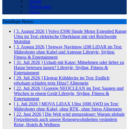
Toyota
Volkswagen
Volvo
Trendlupe News:
[ 5. August 2026 ]
Volvo ES90 Single Motor Extended Range
Ultra im Test: elektrische Oberklasse mit viel Reichweite
Mobilität
[ 3. August 2026 ]
Segway Navimow i208 LiDAR im Test:
Mähroboter ohne Kabel und Antenne
Lifestyle, Styling,
Fitness & Entertainment
[ 31. Juli 2026 ]
Urlaub mit Katze: Mitnehmen oder lieber zu
Hause betreuen lassen?
Lifestyle, Styling, Fitness &
Entertainment
[ 29. Juli 2026 ]
Elegear Kühldecke im Test: Endlich
erholsam schlafen trotz Hitze?
Allgemein
[ 22. Juli 2026 ]
Gorenje NEOCLEAN im Test: Saugen und
Wischen in einem Gerät
Lifestyle, Styling, Fitness &
Entertainment
[ 1. Juli 2026 ]
MOVA LiDAX Ultra 1000 AWD im Test:
Mähroboter ohne Kabel, ohne RTK, ohne Stress
Allgemein
[ 22. Juni 2026 ]
Die Welt wird grenzenloser: Warum globale
Freizeittrends auch unsere Reisegewohnheiten verändern
Reise, Hotels & Wellness