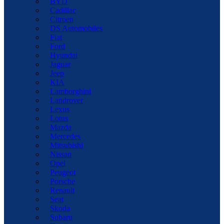
BYD
Cadillac
Citroen
DS Automobiles
Fiat
Ford
Hyundai
Jaguar
Jeep
KIA
Lamborghini
Landrover
Lexus
Lotus
Mazda
Mercedes
Mitsubishi
Nissan
Opel
Peugeot
Porsche
Renault
Seat
Skoda
Subaru