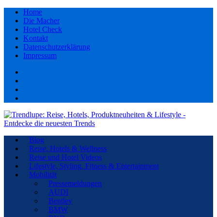
Home
Die Macher
Hotel Check
Kontakt
Datenschutzerklärung
Impressum
Facebook
youtube
Instagram
Pinterest
Blog
Reise, Hotels & Wellness
Reise und Hotel Videos
Lifestyle, Styling, Fitness & Entertainment
Mobilität
Pressemeldungen
AUDI
Bentley
BMW