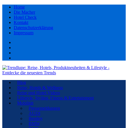
Home
Die Macher
Hotel Check
Kontakt
Datenschutzerklärung
Impressum
Facebook
youtube
Instagram
Pinterest
Blog
Reise, Hotels & Wellness
Reise und Hotel Videos
Lifestyle, Styling, Fitness & Entertainment
Mobilität
Pressemeldungen
AUDI
Bentley
BMW