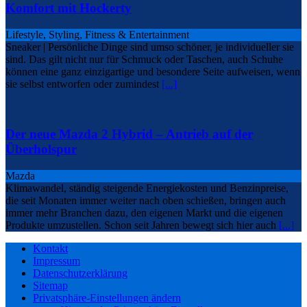
Komfort mit Hockerty
Lifestyle, Styling, Fitness & Entertainment
Sneaker | Persönliche Dinge sind umso schöner, je individueller sie
sind. Das gilt nicht nur für Schmuck oder Taschen, auch Schuhe
können eine ganz einzigartige und besondere Seite aufweisen, wenn
sie selbst entworfen oder zumindest
[...]
Der neue Mazda 2 Hybrid – Antrieb auf der
Überholspur
Mazda
Klimawandel, ständig steigende Energiekosten und Benzinpreise,
die seit Monaten immer weiter nach oben schießen, bringen auch
immer mehr Branchen dazu, den eigenen Markt und die eigenen
Produkte umzustellen. Schon seit Jahren bewegt sich hier auch
[...]
Kontakt
Impressum
Datenschutzerklärung
Sitemap
Privatsphäre-Einstellungen ändern