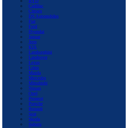
BYD
Cadillac
Citroen
DS Automobiles
Fiat
Ford
Hyundai
Jaguar
Jeep
KIA
Lamborghini
Landrover
Lexus
Lotus
Mazda
Mercedes
Mitsubishi
Nissan
Opel
Peugeot
Porsche
Renault
Seat
Skoda
Subaru