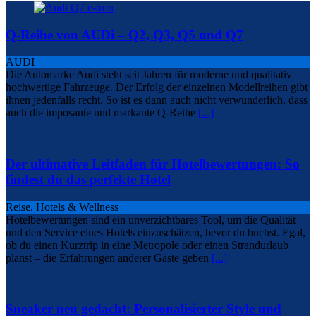
Q-Reihe von AUDi – Q2, Q3, Q5 und Q7
AUDI
Die Automarke Audi steht seit Jahren für moderne und qualitativ
hochwertige Fahrzeuge. Der Erfolg der einzelnen Modellreihen gibt
ihnen jedenfalls recht. So ist es dann auch nicht verwunderlich, dass
auch die imposante und markante Q-Reihe
[...]
Der ultimative Leitfaden für Hotelbewertungen: So
findest du das perfekte Hotel
Reise, Hotels & Wellness
Hotelbewertungen sind ein unverzichtbares Tool, um die Qualität
und den Service eines Hotels einzuschätzen, bevor du buchst. Egal,
ob du einen Kurztrip in eine Metropole oder einen Strandurlaub
planst – die Erfahrungen anderer Gäste geben
[...]
Sneaker neu gedacht: Personalisierter Style und