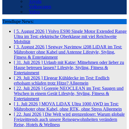
Toyota
Volkswagen
Volvo
Trendlupe News:
[ 5. August 2026 ]
Volvo ES90 Single Motor Extended Range
Ultra im Test: elektrische Oberklasse mit viel Reichweite
Mobilität
[ 3. August 2026 ]
Segway Navimow i208 LiDAR im Test:
Mähroboter ohne Kabel und Antenne
Lifestyle, Styling,
Fitness & Entertainment
[ 31. Juli 2026 ]
Urlaub mit Katze: Mitnehmen oder lieber zu
Hause betreuen lassen?
Lifestyle, Styling, Fitness &
Entertainment
[ 29. Juli 2026 ]
Elegear Kühldecke im Test: Endlich
erholsam schlafen trotz Hitze?
Allgemein
[ 22. Juli 2026 ]
Gorenje NEOCLEAN im Test: Saugen und
Wischen in einem Gerät
Lifestyle, Styling, Fitness &
Entertainment
[ 1. Juli 2026 ]
MOVA LiDAX Ultra 1000 AWD im Test:
Mähroboter ohne Kabel, ohne RTK, ohne Stress
Allgemein
[ 22. Juni 2026 ]
Die Welt wird grenzenloser: Warum globale
Freizeittrends auch unsere Reisegewohnheiten verändern
Reise, Hotels & Wellness