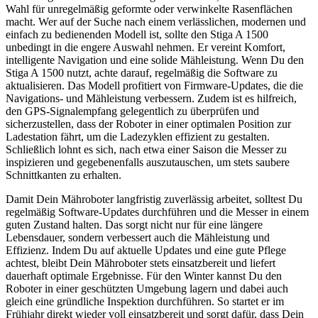
Wahl für unregelmäßig geformte oder verwinkelte Rasenflächen
macht. Wer auf der Suche nach einem verlässlichen, modernen und
einfach zu bedienenden Modell ist, sollte den Stiga A 1500
unbedingt in die engere Auswahl nehmen. Er vereint Komfort,
intelligente Navigation und eine solide Mähleistung. Wenn Du den
Stiga A 1500 nutzt, achte darauf, regelmäßig die Software zu
aktualisieren. Das Modell profitiert von Firmware-Updates, die die
Navigations- und Mähleistung verbessern. Zudem ist es hilfreich,
den GPS-Signalempfang gelegentlich zu überprüfen und
sicherzustellen, dass der Roboter in einer optimalen Position zur
Ladestation fährt, um die Ladezyklen effizient zu gestalten.
Schließlich lohnt es sich, nach etwa einer Saison die Messer zu
inspizieren und gegebenenfalls auszutauschen, um stets saubere
Schnittkanten zu erhalten.
Damit Dein Mähroboter langfristig zuverlässig arbeitet, solltest Du
regelmäßig Software-Updates durchführen und die Messer in einem
guten Zustand halten. Das sorgt nicht nur für eine längere
Lebensdauer, sondern verbessert auch die Mähleistung und
Effizienz. Indem Du auf aktuelle Updates und eine gute Pflege
achtest, bleibt Dein Mähroboter stets einsatzbereit und liefert
dauerhaft optimale Ergebnisse. Für den Winter kannst Du den
Roboter in einer geschützten Umgebung lagern und dabei auch
gleich eine gründliche Inspektion durchführen. So startet er im
Frühjahr direkt wieder voll einsatzbereit und sorgt dafür, dass Dein