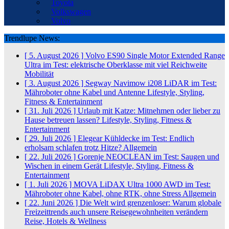
Toyota
Volkswagen
Volvo
Trendlupe News:
[ 5. August 2026 ]
Volvo ES90 Single Motor Extended Range
Ultra im Test: elektrische Oberklasse mit viel Reichweite
Mobilität
[ 3. August 2026 ]
Segway Navimow i208 LiDAR im Test:
Mähroboter ohne Kabel und Antenne
Lifestyle, Styling,
Fitness & Entertainment
[ 31. Juli 2026 ]
Urlaub mit Katze: Mitnehmen oder lieber zu
Hause betreuen lassen?
Lifestyle, Styling, Fitness &
Entertainment
[ 29. Juli 2026 ]
Elegear Kühldecke im Test: Endlich
erholsam schlafen trotz Hitze?
Allgemein
[ 22. Juli 2026 ]
Gorenje NEOCLEAN im Test: Saugen und
Wischen in einem Gerät
Lifestyle, Styling, Fitness &
Entertainment
[ 1. Juli 2026 ]
MOVA LiDAX Ultra 1000 AWD im Test:
Mähroboter ohne Kabel, ohne RTK, ohne Stress
Allgemein
[ 22. Juni 2026 ]
Die Welt wird grenzenloser: Warum globale
Freizeittrends auch unsere Reisegewohnheiten verändern
Reise, Hotels & Wellness