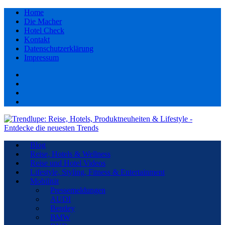
Home
Die Macher
Hotel Check
Kontakt
Datenschutzerklärung
Impressum
Facebook
youtube
Instagram
Pinterest
Blog
Reise, Hotels & Wellness
Reise und Hotel Videos
Lifestyle, Styling, Fitness & Entertainment
Mobilität
Pressemeldungen
AUDI
Bentley
BMW