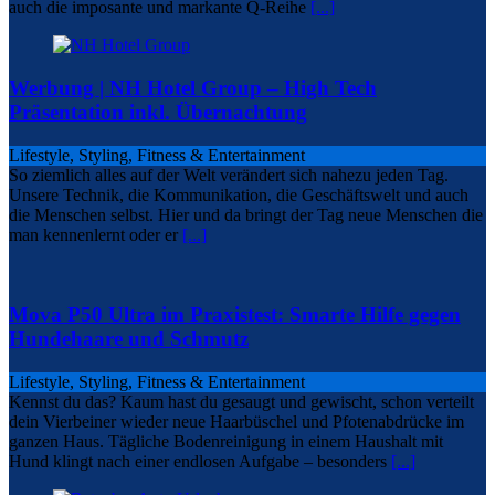
auch die imposante und markante Q-Reihe
[...]
Werbung | NH Hotel Group – High Tech
Präsentation inkl. Übernachtung
Lifestyle, Styling, Fitness & Entertainment
So ziemlich alles auf der Welt verändert sich nahezu jeden Tag.
Unsere Technik, die Kommunikation, die Geschäftswelt und auch
die Menschen selbst. Hier und da bringt der Tag neue Menschen die
man kennenlernt oder er
[...]
Mova P50 Ultra im Praxistest: Smarte Hilfe gegen
Hundehaare und Schmutz
Lifestyle, Styling, Fitness & Entertainment
Kennst du das? Kaum hast du gesaugt und gewischt, schon verteilt
dein Vierbeiner wieder neue Haarbüschel und Pfotenabdrücke im
ganzen Haus. Tägliche Bodenreinigung in einem Haushalt mit
Hund klingt nach einer endlosen Aufgabe – besonders
[...]