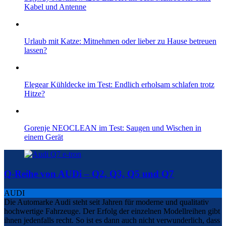
Kabel und Antenne
Urlaub mit Katze: Mitnehmen oder lieber zu Hause betreuen
lassen?
Elegear Kühldecke im Test: Endlich erholsam schlafen trotz
Hitze?
Gorenje NEOCLEAN im Test: Saugen und Wischen in
einem Gerät
Q-Reihe von AUDi – Q2, Q3, Q5 und Q7
AUDI
Die Automarke Audi steht seit Jahren für moderne und qualitativ
hochwertige Fahrzeuge. Der Erfolg der einzelnen Modellreihen gibt
ihnen jedenfalls recht. So ist es dann auch nicht verwunderlich, dass