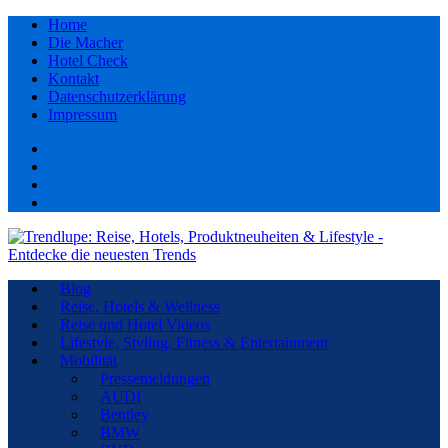
Home
Die Macher
Hotel Check
Kontakt
Datenschutzerklärung
Impressum
Facebook
youtube
Instagram
Pinterest
Blog
Reise, Hotels & Wellness
Reise und Hotel Videos
Lifestyle, Styling, Fitness & Entertainment
Mobilität
Pressemeldungen
AUDI
Bentley
BMW