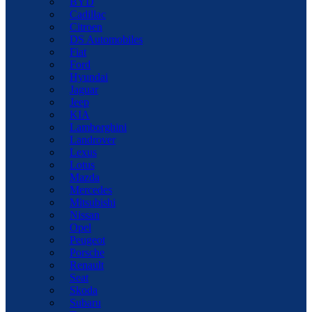
BYD
Cadillac
Citroen
DS Automobiles
Fiat
Ford
Hyundai
Jaguar
Jeep
KIA
Lamborghini
Landrover
Lexus
Lotus
Mazda
Mercedes
Mitsubishi
Nissan
Opel
Peugeot
Porsche
Renault
Seat
Skoda
Subaru