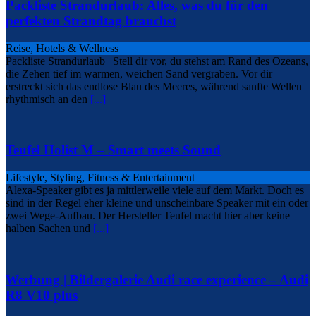
Packliste Strandurlaub: Alles, was du für den
perfekten Strandtag brauchst
Reise, Hotels & Wellness
Packliste Strandurlaub | Stell dir vor, du stehst am Rand des Ozeans,
die Zehen tief im warmen, weichen Sand vergraben. Vor dir
erstreckt sich das endlose Blau des Meeres, während sanfte Wellen
rhythmisch an den
[...]
Teufel Holist M – Smart meets Sound
Lifestyle, Styling, Fitness & Entertainment
Alexa-Speaker gibt es ja mittlerweile viele auf dem Markt. Doch es
sind in der Regel eher kleine und unscheinbare Speaker mit ein oder
zwei Wege-Aufbau. Der Hersteller Teufel macht hier aber keine
halben Sachen und
[...]
Werbung | Bildergalerie Audi race experience – Audi
R8 V10 plus