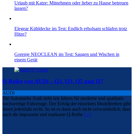
Urlaub mit Katze: Mitnehmen oder lieber zu Hause betreuen
lassen?
Elegear Kühldecke im Test: Endlich erholsam schlafen trotz
Hitze?
Gorenje NEOCLEAN im Test: Saugen und Wischen in
einem Gerät
Q-Reihe von AUDi – Q2, Q3, Q5 und Q7
AUDI
Die Automarke Audi steht seit Jahren für moderne und qualitativ
hochwertige Fahrzeuge. Der Erfolg der einzelnen Modellreihen gibt
ihnen jedenfalls recht. So ist es dann auch nicht verwunderlich, dass
auch die imposante und markante Q-Reihe
[...]