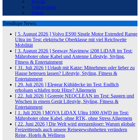
Toyota
Volkswagen
Volvo
Trendlupe News:
[ 5. August 2026 ]
Volvo ES90 Single Motor Extended Range
Ultra im Test: elektrische Oberklasse mit viel Reichweite
Mobilität
[ 3. August 2026 ]
Segway Navimow i208 LiDAR im Test:
Mähroboter ohne Kabel und Antenne
Lifestyle, Styling,
Fitness & Entertainment
[ 31. Juli 2026 ]
Urlaub mit Katze: Mitnehmen oder lieber zu
Hause betreuen lassen?
Lifestyle, Styling, Fitness &
Entertainment
[ 29. Juli 2026 ]
Elegear Kühldecke im Test: Endlich
erholsam schlafen trotz Hitze?
Allgemein
[ 22. Juli 2026 ]
Gorenje NEOCLEAN im Test: Saugen und
Wischen in einem Gerät
Lifestyle, Styling, Fitness &
Entertainment
[ 1. Juli 2026 ]
MOVA LiDAX Ultra 1000 AWD im Test:
Mähroboter ohne Kabel, ohne RTK, ohne Stress
Allgemein
[ 22. Juni 2026 ]
Die Welt wird grenzenloser: Warum globale
Freizeittrends auch unsere Reisegewohnheiten verändern
Reise, Hotels & Wellness