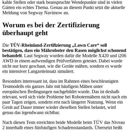
kahle Stellen oder stark beanspruchte Wendepunkte sind in vielen
Gärten ein echtes Thema. Genau an diesem Punkt setzt die aktuelle
Meldung von Segway Navimow an.
Worum es bei der Zertifizierung
überhaupt geht
Die
TÜV-Rheinland-Zertifizierung „Lawn Care“ soll
bestätigen, dass ein Mähroboter den Rasen möglichst schonend
behandelt
. Laut Segway wurden dafür die Modelle X420 und i206
AWD in einem aufwendigen Prüfverfahren getestet. Dabei wurde
nicht nur kurz geschaut, wie die Geräte mähen, sondern es wurde
ein intensiver Langzeiteinsatz simuliert.
Besonders interessant ist, dass im Rahmen eines beschleunigten
Testmodells ein ganzes Jahr mit häufigem Mähen unter
europäischen Bedingungen nachgebildet wurde. Das ist deshalb
relevant, weil sich viele Probleme bei Robotermähern nicht nach ein
paar Tagen zeigen, sondern erst nach längerer Nutzung. Wenn ein
Gerät auf Dauer immer wieder dieselben Stellen belastet, wird
genau das irgendwann sichtbar.
Nach diesen Tests erreichten beide Modelle beim TÜV das Niveau
2 innerhalb eines fünfstufigen Schadensstandards. Übersetzt heißt