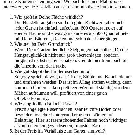
für eine Kaufentscheidung sein. Wer sich für einen Mähroboter
interessiert, sollte zusätzlich auf ein paar praktische Punkte schauen.
Wie groß ist Deine Fläche wirklich?
Die Herstellerangaben sind ein guter Richtwert, aber nicht
jeder Garten ist einfach aufgebaut. 600 Quadratmeter auf
ebener Fläche sind etwas ganz anderes als 600 Quadratmeter
mit Hang, Bäumen, Beeten und schmalen Übergängen.
Wie steil ist Dein Grundstück?
Wenn Dein Garten deutliche Steigungen hat, solltest Du die
Hangtauglichkeit nicht nur grob überschlagen, sondern
möglichst realistisch einschätzen. Gerade hier trennt sich oft
die Theorie von der Praxis.
Wie gut klappt die Hinderniserkennung?
Segway spricht davon, dass Tische, Stühle und Kabel erkannt
und umfahren werden. Das ist im Alltag extrem wichtig, denn
kaum ein Garten ist komplett leer. Wer nicht ständig vor dem
Mähen aufräumen will, profitiert von einer guten
Objekterkennung.
Wie empfindlich ist Dein Rasen?
Frisch angelegte Rasenflächen, sehr feuchte Böden oder
besonders weicher Untergrund reagieren stärker auf
Belastung. Hier ist rasenschonendes Fahren noch wichtiger
als auf einem eingewachsenen, robusten Rasen.
Ist der Preis im Verhältnis zum Garten sinnvoll?