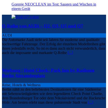
Gorenje NEOCLEAN im Test: Saugen und Wischen in
einem Gerät
Q-Reihe von AUDi – Q2, Q3, Q5 und Q7
AUDI
Die Automarke Audi steht seit Jahren für moderne und qualitativ
hochwertige Fahrzeuge. Der Erfolg der einzelnen Modellreihen gibt
ihnen jedenfalls recht. So ist es dann auch nicht verwunderlich, dass
auch die imposante und markante Q-Reihe
[...]
Werbung | Hotel Check: Park Inn by Radisson
Berlin Alexanderplatz
Reise, Hotels & Wellness
Berlin zählt zu den beliebtesten Destinationen für eine Städtereise
mit Sehenswürdigkeiten wie dem legendären Check Point Charlie,
dem Brandenburger Tor oder dem Nikolaiviertel und die Hackesche
Höfe. Am besten erlebt man diese pulsierende Stadt von
[...]