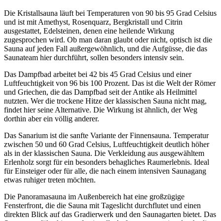
Die Kristallsauna läuft bei Temperaturen von 90 bis 95 Grad Celsius
und ist mit Amethyst, Rosenquarz, Bergkristall und Citrin
ausgestattet, Edelsteinen, denen eine heilende Wirkung
zugesprochen wird. Ob man daran glaubt oder nicht, optisch ist die
Sauna auf jeden Fall außergewöhnlich, und die Aufgüsse, die das
Saunateam hier durchführt, sollen besonders intensiv sein.
Das Dampfbad arbeitet bei 42 bis 45 Grad Celsius und einer
Luftfeuchtigkeit von 96 bis 100 Prozent. Das ist die Welt der Römer
und Griechen, die das Dampfbad seit der Antike als Heilmittel
nutzten. Wer die trockene Hitze der klassischen Sauna nicht mag,
findet hier seine Alternative. Die Wirkung ist ähnlich, der Weg
dorthin aber ein völlig anderer.
Das Sanarium ist die sanfte Variante der Finnensauna. Temperatur
zwischen 50 und 60 Grad Celsius, Luftfeuchtigkeit deutlich höher
als in der klassischen Sauna. Die Verkleidung aus ausgewähltem
Erlenholz sorgt für ein besonders behagliches Raumerlebnis. Ideal
für Einsteiger oder für alle, die nach einem intensiven Saunagang
etwas ruhiger treten möchten.
Die Panoramasauna im Außenbereich hat eine großzügige
Fensterfront, die die Sauna mit Tageslicht durchflutet und einen
direkten Blick auf das Gradierwerk und den Saunagarten bietet. Das