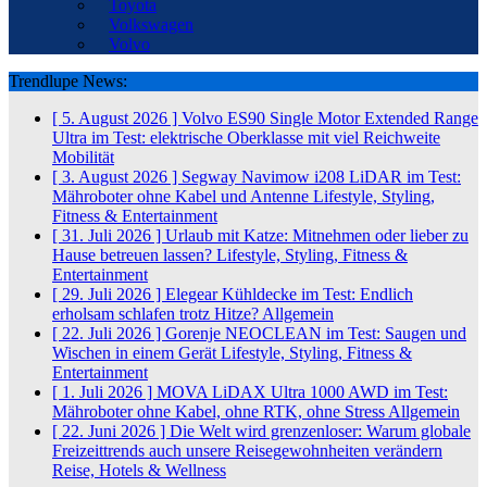
Toyota
Volkswagen
Volvo
Trendlupe News:
[ 5. August 2026 ]
Volvo ES90 Single Motor Extended Range
Ultra im Test: elektrische Oberklasse mit viel Reichweite
Mobilität
[ 3. August 2026 ]
Segway Navimow i208 LiDAR im Test:
Mähroboter ohne Kabel und Antenne
Lifestyle, Styling,
Fitness & Entertainment
[ 31. Juli 2026 ]
Urlaub mit Katze: Mitnehmen oder lieber zu
Hause betreuen lassen?
Lifestyle, Styling, Fitness &
Entertainment
[ 29. Juli 2026 ]
Elegear Kühldecke im Test: Endlich
erholsam schlafen trotz Hitze?
Allgemein
[ 22. Juli 2026 ]
Gorenje NEOCLEAN im Test: Saugen und
Wischen in einem Gerät
Lifestyle, Styling, Fitness &
Entertainment
[ 1. Juli 2026 ]
MOVA LiDAX Ultra 1000 AWD im Test:
Mähroboter ohne Kabel, ohne RTK, ohne Stress
Allgemein
[ 22. Juni 2026 ]
Die Welt wird grenzenloser: Warum globale
Freizeittrends auch unsere Reisegewohnheiten verändern
Reise, Hotels & Wellness