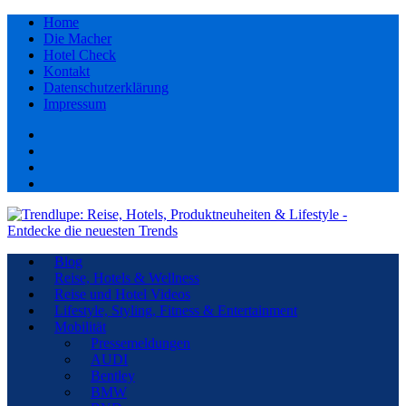
Home
Die Macher
Hotel Check
Kontakt
Datenschutzerklärung
Impressum
Facebook
youtube
Instagram
Pinterest
Blog
Reise, Hotels & Wellness
Reise und Hotel Videos
Lifestyle, Styling, Fitness & Entertainment
Mobilität
Pressemeldungen
AUDI
Bentley
BMW