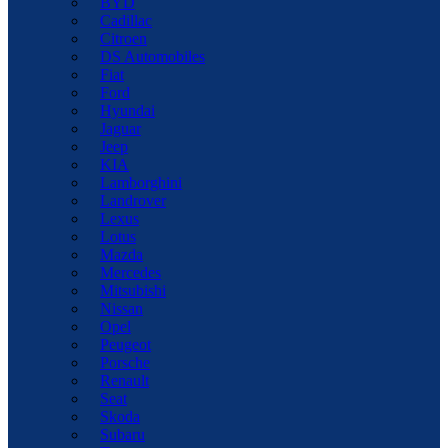
BYD
Cadillac
Citroen
DS Automobiles
Fiat
Ford
Hyundai
Jaguar
Jeep
KIA
Lamborghini
Landrover
Lexus
Lotus
Mazda
Mercedes
Mitsubishi
Nissan
Opel
Peugeot
Porsche
Renault
Seat
Skoda
Subaru