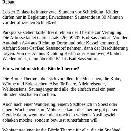
Rabatt.
Letzter Einlass ist immer zwei Stunden vor Schließung. Kinder
dürfen nur in Begleitung Erwachsener. Saunaende ist 30 Minuten
vor der offiziellen Schließzeit.
Parkplätze stehen kostenfrei direkt an der Therme zur Verfügung.
Die Adresse lautet Gartenstraße 26, 59505 Bad Sassendorf. Von der
Autobahn A44 aus Richtung Dortmund oder Kassel kommend,
Abfahrt Soest-Ost/Bad Sassendorf nehmen, dann der Beschilderung
folgen. Von der A2 aus Richtung Berlin oder Hannover, Abfahrt
Wiedenbrück, dann über die B1 bis Bad Sassendorf.
Für wen lohnt sich die Börde Therme?
Die Börde Therme lohnt sich vor allem für Menschen, die Ruhe,
Wärme und Sole suchen. Also für Paare, Alleinreisende,
Wellnessfans, Saunagänger und alle, die einfach mal ein paar
Stunden abschalten möchten.
Auch nach einer Wanderung, einem Stadtbesuch in Soest oder
einem Wochenende am Möhnesee kann die Therme gut passen.
Gerade dann, wenn man nicht noch ein weiteres Ausflugsziel
abhaken möchte, sondern bewusst runterfahren will.
Weniger geeignet ist die Börde Therme für alle, die ein Spaßbad