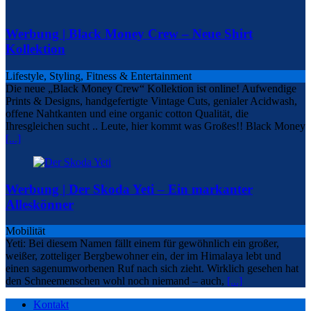
Werbung | Black Money Crew – Neue Shirt
Kollektion
Lifestyle, Styling, Fitness & Entertainment
Die neue „Black Money Crew“ Kollektion ist online! Aufwendige
Prints & Designs, handgefertigte Vintage Cuts, genialer Acidwash,
offene Nahtkanten und eine organic cotton Qualität, die
Ihresgleichen sucht .. Leute, hier kommt was Großes!! Black Money
[...]
Werbung | Der Skoda Yeti – Ein markanter
Alleskönner
Mobilität
Yeti: Bei diesem Namen fällt einem für gewöhnlich ein großer,
weißer, zotteliger Bergbewohner ein, der im Himalaya lebt und
einen sagenumworbenen Ruf nach sich zieht. Wirklich gesehen hat
den Schneemenschen wohl noch niemand – auch,
[...]
Kontakt