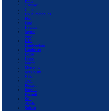
BYD
Cadillac
Citroen
DS Automobiles
Fiat
Ford
Hyundai
Jaguar
Jeep
KIA
Lamborghini
Landrover
Lexus
Lotus
Mazda
Mercedes
Mitsubishi
Nissan
Opel
Peugeot
Porsche
Renault
Seat
Skoda
Subaru