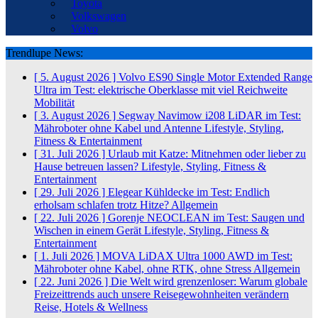
Toyota
Volkswagen
Volvo
Trendlupe News:
[ 5. August 2026 ]
Volvo ES90 Single Motor Extended Range
Ultra im Test: elektrische Oberklasse mit viel Reichweite
Mobilität
[ 3. August 2026 ]
Segway Navimow i208 LiDAR im Test:
Mähroboter ohne Kabel und Antenne
Lifestyle, Styling,
Fitness & Entertainment
[ 31. Juli 2026 ]
Urlaub mit Katze: Mitnehmen oder lieber zu
Hause betreuen lassen?
Lifestyle, Styling, Fitness &
Entertainment
[ 29. Juli 2026 ]
Elegear Kühldecke im Test: Endlich
erholsam schlafen trotz Hitze?
Allgemein
[ 22. Juli 2026 ]
Gorenje NEOCLEAN im Test: Saugen und
Wischen in einem Gerät
Lifestyle, Styling, Fitness &
Entertainment
[ 1. Juli 2026 ]
MOVA LiDAX Ultra 1000 AWD im Test:
Mähroboter ohne Kabel, ohne RTK, ohne Stress
Allgemein
[ 22. Juni 2026 ]
Die Welt wird grenzenloser: Warum globale
Freizeittrends auch unsere Reisegewohnheiten verändern
Reise, Hotels & Wellness