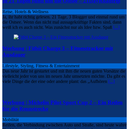
In 21 Tagen rund um die Ostsee – 21DayRoadtrip
Reise, Hotels & Wellness
Ja, ihr habt richtig gelesen. 21 Tage, 3 Blogger und einmal rund um
die Ostsee. Wenn das nicht mal aussagekräftige Fakten sind, dann
weiß ich es auch nicht. Was zunächst nur als Idee bzw. Spaß
[...]
Werbung | Fitbit Charge 3 – Fitnesstracker mit
Ausdauer
Lifestyle, Styling, Fitness & Entertainment
Das neue Jahr ist gestartet und mit ihm die neuen guten Vorsätze die
vielleicht jeder von uns im neuen Jahr umsetzten möchte. Da gibt es
viele Dinge die der eine oder andere plant: das „Aufhören
[...]
Werbung | Michelin Pilot Sport Cup 2 – Ein Reifen
für die Rennstrecke
Mobilität
Reifen, die Verbindung zwischen Auto und Straße, sind heute wahre