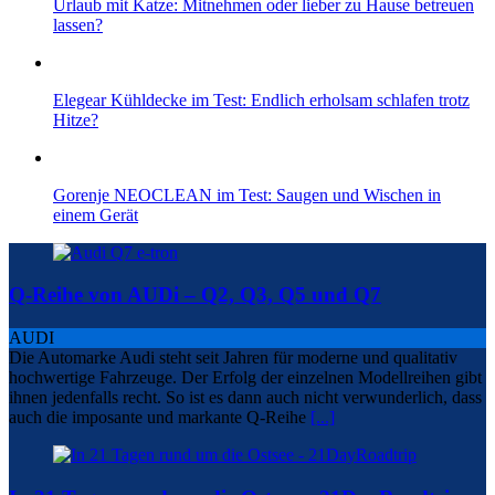
Urlaub mit Katze: Mitnehmen oder lieber zu Hause betreuen
lassen?
Elegear Kühldecke im Test: Endlich erholsam schlafen trotz
Hitze?
Gorenje NEOCLEAN im Test: Saugen und Wischen in
einem Gerät
Q-Reihe von AUDi – Q2, Q3, Q5 und Q7
AUDI
Die Automarke Audi steht seit Jahren für moderne und qualitativ
hochwertige Fahrzeuge. Der Erfolg der einzelnen Modellreihen gibt
ihnen jedenfalls recht. So ist es dann auch nicht verwunderlich, dass
auch die imposante und markante Q-Reihe
[...]