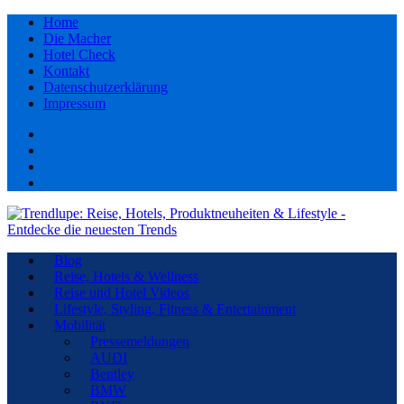
Home
Die Macher
Hotel Check
Kontakt
Datenschutzerklärung
Impressum
Facebook
youtube
Instagram
Pinterest
Blog
Reise, Hotels & Wellness
Reise und Hotel Videos
Lifestyle, Styling, Fitness & Entertainment
Mobilität
Pressemeldungen
AUDI
Bentley
BMW