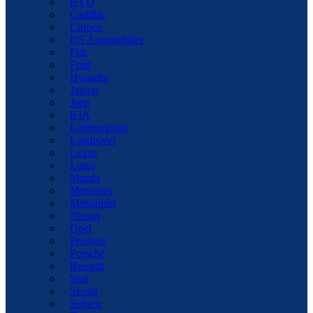
BYD
Cadillac
Citroen
DS Automobiles
Fiat
Ford
Hyundai
Jaguar
Jeep
KIA
Lamborghini
Landrover
Lexus
Lotus
Mazda
Mercedes
Mitsubishi
Nissan
Opel
Peugeot
Porsche
Renault
Seat
Skoda
Subaru