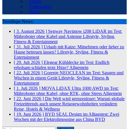
Toyota
Volkswagen
Volvo
Trendlupe News:
[ 3. August 2026 ]
Segway Navimow i208 LiDAR im Test:
Mähroboter ohne Kabel und Antenne
Lifestyle, Styling,
Fitness & Entertainment
[ 31. Juli 2026 ]
Urlaub mit Katze: Mitnehmen oder lieber zu
Hause betreuen lassen?
Lifestyle, Styling, Fitness &
Entertainment
[ 29. Juli 2026 ]
Elegear Kühldecke im Test: Endlich
erholsam schlafen trotz Hitze?
Allgemein
[ 22. Juli 2026 ]
Gorenje NEOCLEAN im Test: Saugen und
Wischen in einem Gerät
Lifestyle, Styling, Fitness &
Entertainment
[ 1. Juli 2026 ]
MOVA LiDAX Ultra 1000 AWD im Test:
Mähroboter ohne Kabel, ohne RTK, ohne Stress
Allgemein
[ 22. Juni 2026 ]
Die Welt wird grenzenloser: Warum globale
Freizeittrends auch unsere Reisegewohnheiten verändern
Reise, Hotels & Wellness
[ 19. Juni 2026 ]
BYD SEAL Design im Alltagstest: Zwei
Wochen mit der Elektrolimousine aus China
BYD
Suchen