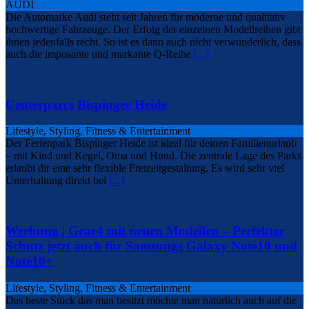
AUDI
Die Automarke Audi steht seit Jahren für moderne und qualitativ
hochwertige Fahrzeuge. Der Erfolg der einzelnen Modellreihen gibt
ihnen jedenfalls recht. So ist es dann auch nicht verwunderlich, dass
auch die imposante und markante Q-Reihe
[...]
Centerparcs Bispinger Heide
Lifestyle, Styling, Fitness & Entertainment
Der Ferienpark Bispinger Heide ist ideal für deinen Familienurlaub
– mit Kind und Kegel, Oma und Hund. Die zentrale Lage des Parks
erlaubt dir eine sehr flexible Freizeitgestaltung. Es wird sehr viel
Unterhaltung direkt bei
[...]
Werbung | Gear4 mit neuen Modellen – Perfekter
Schutz jetzt auch für Samsungs Galaxy Note10 und
Note10+
Lifestyle, Styling, Fitness & Entertainment
Das beste Stück das man besitzt möchte man natürlich auch auf die