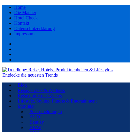
Home
Die Macher
Hotel Check
Kontakt
Datenschutzerklärung
Impressum
Facebook
youtube
Instagram
Pinterest
Blog
Reise, Hotels & Wellness
Reise und Hotel Videos
Lifestyle, Styling, Fitness & Entertainment
Mobilität
Pressemeldungen
AUDI
Bentley
BMW