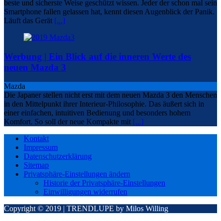
beste und sicherste Weise geschützt wissen. Jeder der schon mal sein
Smartphone fallen gelassen hat, kennt diesen Augenblick der Panik.
Läuft das Gerät
[...]
Werbung | Ein Blick auf die inneren Werte des
neuen Mazda 3
Mazda
Die Japaner stellen nicht erst mit dem neuen Mazda 3 den Menschen
in den Mittelpunkt ihrer Interieur-Philosophie. Das äußert sich in
einer einfachen, intuitiven Bedienung und besonders hohem
Komfort. So soll der neue Kompakte mit
[...]
Kontakt
Impressum
Datenschutzerklärung
Sitemap
Privatsphäre-Einstellungen ändern
Historie der Privatsphäre-Einstellungen
Einwilligungen widerrufen
Copyright © 2019 | TRENDLUPE by Milos Willing