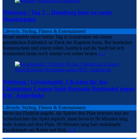
Werbung | Tag 3 – Hamburg here we come
#bookingepic
Lifestyle, Styling, Fitness & Entertainment
Heute startete unser letzter Tag in Amsterdam mit einem
gemütlichen Frühstück an Deck der Kapitein Anna. Bei herrlichen
Sonnenschein und einem tollen Ausblick auf die Stadt hat sich
Amsterdam heute noch einmal von seiner besten
[...]
Werbung | Gewinnspiel: 2 Karten für das
Champions League-Spiel Borussia Dortmund gegen
RSC Anderlecht
Lifestyle, Styling, Fitness & Entertainment
Wenn das Flutlicht angeht, die Spieler den Platz betreten und der
Schiedsrichter das Spiel anpfeift, dann herrscht 90 Minuten lang
volle Action auf dem Platz. 90 Minuten lang hart umkämpfte
Zweikämpfe um Raum und Ball,
[...]