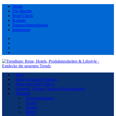
Home
Die Macher
Hotel Check
Kontakt
Datenschutzerklärung
Impressum
Facebook
youtube
Instagram
Pinterest
Blog
Reise, Hotels & Wellness
Reise und Hotel Videos
Lifestyle, Styling, Fitness & Entertainment
Mobilität
Pressemeldungen
AUDI
Bentley
BMW