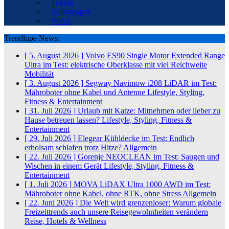
Toyota
Volkswagen
Volvo
Trendlupe News:
[ 5. August 2026 ]
Volvo ES90 Single Motor Extended Range
Ultra im Test: elektrische Oberklasse mit viel Reichweite
Mobilität
[ 3. August 2026 ]
Segway Navimow i208 LiDAR im Test:
Mähroboter ohne Kabel und Antenne
Lifestyle, Styling,
Fitness & Entertainment
[ 31. Juli 2026 ]
Urlaub mit Katze: Mitnehmen oder lieber zu
Hause betreuen lassen?
Lifestyle, Styling, Fitness &
Entertainment
[ 29. Juli 2026 ]
Elegear Kühldecke im Test: Endlich
erholsam schlafen trotz Hitze?
Allgemein
[ 22. Juli 2026 ]
Gorenje NEOCLEAN im Test: Saugen und
Wischen in einem Gerät
Lifestyle, Styling, Fitness &
Entertainment
[ 1. Juli 2026 ]
MOVA LiDAX Ultra 1000 AWD im Test:
Mähroboter ohne Kabel, ohne RTK, ohne Stress
Allgemein
[ 22. Juni 2026 ]
Die Welt wird grenzenloser: Warum globale
Freizeittrends auch unsere Reisegewohnheiten verändern
Reise, Hotels & Wellness