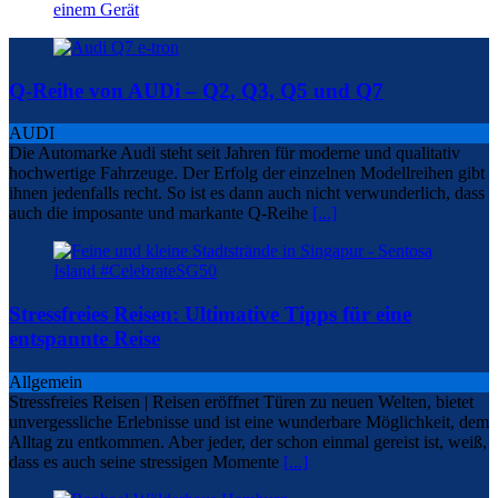
einem Gerät
Q-Reihe von AUDi – Q2, Q3, Q5 und Q7
AUDI
Die Automarke Audi steht seit Jahren für moderne und qualitativ
hochwertige Fahrzeuge. Der Erfolg der einzelnen Modellreihen gibt
ihnen jedenfalls recht. So ist es dann auch nicht verwunderlich, dass
auch die imposante und markante Q-Reihe
[...]
Stressfreies Reisen: Ultimative Tipps für eine
entspannte Reise
Allgemein
Stressfreies Reisen | Reisen eröffnet Türen zu neuen Welten, bietet
unvergessliche Erlebnisse und ist eine wunderbare Möglichkeit, dem
Alltag zu entkommen. Aber jeder, der schon einmal gereist ist, weiß,
dass es auch seine stressigen Momente
[...]