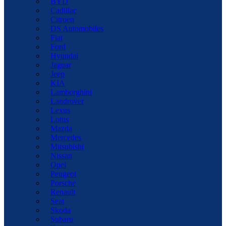
BYD
Cadillac
Citroen
DS Automobiles
Fiat
Ford
Hyundai
Jaguar
Jeep
KIA
Lamborghini
Landrover
Lexus
Lotus
Mazda
Mercedes
Mitsubishi
Nissan
Opel
Peugeot
Porsche
Renault
Seat
Skoda
Subaru