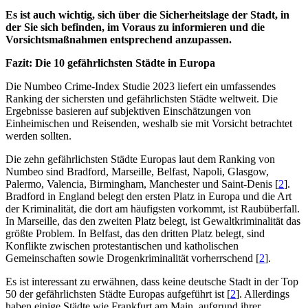
Es ist auch wichtig, sich über die Sicherheitslage der Stadt, in
der Sie sich befinden, im Voraus zu informieren und die
Vorsichtsmaßnahmen entsprechend anzupassen.
Fazit: Die 10 gefährlichsten Städte in Europa
Die Numbeo Crime-Index Studie 2023 liefert ein umfassendes
Ranking der sichersten und gefährlichsten Städte weltweit. Die
Ergebnisse basieren auf subjektiven Einschätzungen von
Einheimischen und Reisenden, weshalb sie mit Vorsicht betrachtet
werden sollten.
Die zehn gefährlichsten Städte Europas laut dem Ranking von
Numbeo sind Bradford, Marseille, Belfast, Napoli, Glasgow,
Palermo, Valencia, Birmingham, Manchester und Saint-Denis [
2
].
Bradford in England belegt den ersten Platz in Europa und die Art
der Kriminalität, die dort am häufigsten vorkommt, ist Raubüberfall.
In Marseille, das den zweiten Platz belegt, ist Gewaltkriminalität das
größte Problem. In Belfast, das den dritten Platz belegt, sind
Konflikte zwischen protestantischen und katholischen
Gemeinschaften sowie Drogenkriminalität vorherrschend [
2
].
Es ist interessant zu erwähnen, dass keine deutsche Stadt in der Top
50 der gefährlichsten Städte Europas aufgeführt ist [
2
]. Allerdings
haben einige Städte wie Frankfurt am Main, aufgrund ihrer