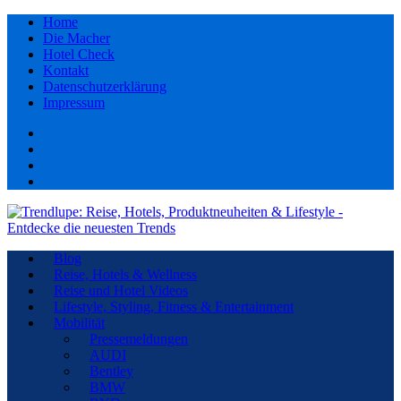
Home
Die Macher
Hotel Check
Kontakt
Datenschutzerklärung
Impressum
Facebook
youtube
Instagram
Pinterest
Blog
Reise, Hotels & Wellness
Reise und Hotel Videos
Lifestyle, Styling, Fitness & Entertainment
Mobilität
Pressemeldungen
AUDI
Bentley
BMW