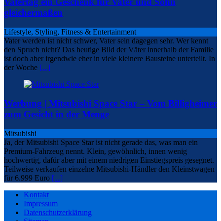
Vatertag ein Geschenk für Vater und Sohn
gleichermaßen
Lifestyle, Styling, Fitness & Entertainment
Vater werden ist nicht schwer, Vater sein dagegen sehr. Wer kennt
den Spruch nicht? Das heutige Bild der Väter innerhalb der Familie
ist doch aber irgendwie eher in viele kleinere Bausteine unterteilt. In
der Woche
[...]
Werbung | Mitsubishi Space Star – Vom Billigheimer
zum Gesicht in der Menge
Mitsubishi
Ja, der Mitsubishi Space Star ist nicht gerade das, was man ein
Premium-Fahrzeug nennt. Klein, gewöhnlich, innen wenig
hochwertig, dafür aber mit einem niedrigen Einstiegspreis gesegnet.
Teilweise verkaufen einzelne Mitsubishi-Händler den Kleinstwagen
für 6.999 Euro
[...]
Kontakt
Impressum
Datenschutzerklärung