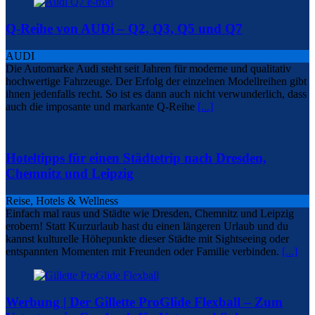
Q-Reihe von AUDi – Q2, Q3, Q5 und Q7
AUDI
Die Automarke Audi steht seit Jahren für moderne und qualitativ
hochwertige Fahrzeuge. Der Erfolg der einzelnen Modellreihen gibt
ihnen jedenfalls recht. So ist es dann auch nicht verwunderlich, dass
auch die imposante und markante Q-Reihe
[...]
Hoteltipps für einen Städtetrip nach Dresden,
Chemnitz und Leipzig
Reise, Hotels & Wellness
Einfach mal raus und Städte wie Dresden, Chemnitz und Leipzig
erobern! Statt Kurzurlaub hast du einen längeren Urlaub und du
kannst kulturelle Höhepunkte dieser Städte mit Sightseeing oder
entspannten Momenten mit Freunden oder Familie verbinden.
[...]
Werbung | Der Gillette ProGlide Flexball – Zum