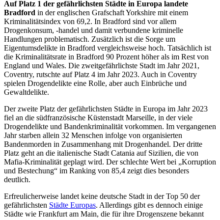
Auf Platz 1 der gefährlichsten Städte in Europa landete
Bradford
in der englischen Grafschaft Yorkshire mit einem
Kriminalitätsindex von 69,2. In Bradford sind vor allem
Drogenkonsum, -handel und damit verbundene kriminelle
Handlungen problematisch. Zusätzlich ist die Sorge um
Eigentumsdelikte in Bradford vergleichsweise hoch. Tatsächlich ist
die Kriminalitätsrate in Bradford 90 Prozent höher als im Rest von
England und Wales. Die zweitgefährlichste Stadt im Jahr 2021,
Coventry, rutschte auf Platz 4 im Jahr 2023. Auch in Coventry
spielen Drogendelikte eine Rolle, aber auch Einbrüche und
Gewaltdelikte.
Der zweite Platz der gefährlichsten Städte in Europa im Jahr 2023
fiel an die südfranzösische Küstenstadt Marseille, in der viele
Drogendelikte und Bandenkriminalität vorkommen. Im vergangenen
Jahr starben allein 32 Menschen infolge von organisierten
Bandenmorden in Zusammenhang mit Drogenhandel. Der dritte
Platz geht an die italienische Stadt Catania auf Sizilien, die von
Mafia-Kriminalität geplagt wird. Der schlechte Wert bei „Korruption
und Bestechung“ im Ranking von 85,4 zeigt dies besonders
deutlich.
Erfreulicherweise landet keine deutsche Stadt in der Top 50 der
gefährlichsten
Städte Europas
. Allerdings gibt es dennoch einige
Städte wie Frankfurt am Main, die für ihre Drogenszene bekannt