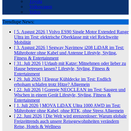
Toyota
Volkswagen
Volvo
Trendlupe News:
[ 5. August 2026 ]
Volvo ES90 Single Motor Extended Range
Ultra im Test: elektrische Oberklasse mit viel Reichweite
Mobilität
[ 3. August 2026 ]
Segway Navimow i208 LiDAR im Test:
Mähroboter ohne Kabel und Antenne
Lifestyle, Styling,
Fitness & Entertainment
[ 31. Juli 2026 ]
Urlaub mit Katze: Mitnehmen oder lieber zu
Hause betreuen lassen?
Lifestyle, Styling, Fitness &
Entertainment
[ 29. Juli 2026 ]
Elegear Kühldecke im Test: Endlich
erholsam schlafen trotz Hitze?
Allgemein
[ 22. Juli 2026 ]
Gorenje NEOCLEAN im Test: Saugen und
Wischen in einem Gerät
Lifestyle, Styling, Fitness &
Entertainment
[ 1. Juli 2026 ]
MOVA LiDAX Ultra 1000 AWD im Test:
Mähroboter ohne Kabel, ohne RTK, ohne Stress
Allgemein
[ 22. Juni 2026 ]
Die Welt wird grenzenloser: Warum globale
Freizeittrends auch unsere Reisegewohnheiten verändern
Reise, Hotels & Wellness