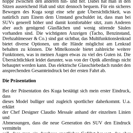
hoppe zwischen den anderen hin- und her. Dabei hat man in den
Sitzen ausreichend Halt und sitzt dennoch bequem. Für ein sicheres
Bewegen des Kuga sorgt eine sehr gute Übersichtlichkeit, was
natürlich zum Einem dem Umstand geschuldet ist, dass man bei
SUVs generell höher und damit komfortabler sitzt, zum Anderen
aber auch genügend Glasflächen und wenig störende Säulen
vorhanden sind. Die wichtigsten Anzeigen (Tacho, Benzinstand,
Drehzahlmesser & Co.) sind gut sichtbar, das Multifunktionslenkrad
bietet diverse Optionen, um die Hände möglichst am Lenkrad
behalten zu können. Die Mittelkonsole bietet zahlreiche weitere
Funktionen, was in meinen Augen etwas zu viel des Guten ist. Die
Übersichtlichkeit leidet darunter, was von der Optik allerdings nicht
behauptet werden kann. Das elektrische Glasschiebedach rundet den
ansprechenden Gesamteindruck bei der ersten Fahrt ab.
Die Präsentation
Bei der Präsentation des Kuga bestätigt sich mein erster Eindruck,
dass
dieses Model bulliger und zugleich sportlicher daherkommt. U.a.
erklärt
der Chef Designer Claudio Messale anhand der einzelnen Linien
und
Abmessungen, dass die neue Generation des SUV den Eindruck
vermitteln