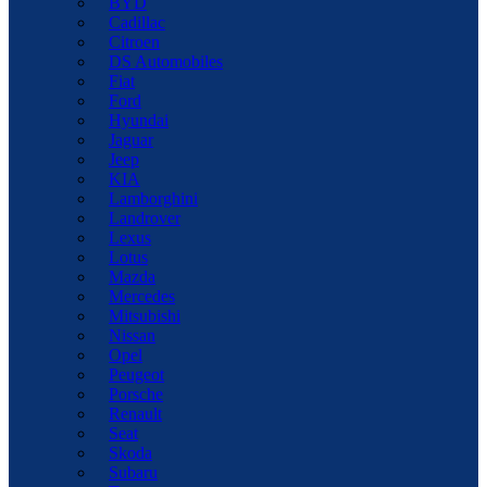
BYD
Cadillac
Citroen
DS Automobiles
Fiat
Ford
Hyundai
Jaguar
Jeep
KIA
Lamborghini
Landrover
Lexus
Lotus
Mazda
Mercedes
Mitsubishi
Nissan
Opel
Peugeot
Porsche
Renault
Seat
Skoda
Subaru