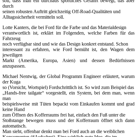
soll, dass man ein durchaus sportliches Gefährt bewegt, das aber
durch
seinen robusten Auftritt gleichzeitig Off-Road-Qualitäten und
Alltagssicherheit vermitteln soll.
Lotte Kanters, die bei Ford für die Farbe und das Materialdesign
verantwortlich ist, erklärt im Folgenden, welche Farben für das
Fahrzeug
noch verfügbar sind und wie das Design konkret entstand. Schon
interessant zu erfahren, wie Ford bemüht ist, den Wagen dem
jeweiligen
Markt (Amerika, Europa, Asien) und dessen Bedürfnissen
anzupassen.
Michael Nentwig, der Global Programm Engineer erläutert, warum
der Kuga
so (Vorsicht, Wortspiel) Fordschrittlich ist. So wird zum Beispiel das
„Hands-free tailgate“ vorgestellt, ein System, bei dem man, wenn
man
beispielsweise mit Tüten bepackt vom Einkaufen kommt und grad
keine Hand
zum Öffnen des Kofferraums frei hat, einfach den Fuß unter die
Stoßstange bewegen muss und der Kofferraum öffnet sich dann
automatisch.
Man sieht, offenbar denkt man bei Ford auch an die weiblichen
Konsumenten (#Aufschrei). Eine wirklich gute Idee, die im