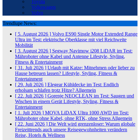
Toyota
Volkswagen
Volvo
Trendlupe News:
[ 5. August 2026 ]
Volvo ES90 Single Motor Extended Range
Ultra im Test: elektrische Oberklasse mit viel Reichweite
Mobilität
[ 3. August 2026 ]
Segway Navimow i208 LiDAR im Test:
Mähroboter ohne Kabel und Antenne
Lifestyle, Styling,
Fitness & Entertainment
[ 31. Juli 2026 ]
Urlaub mit Katze: Mitnehmen oder lieber zu
Hause betreuen lassen?
Lifestyle, Styling, Fitness &
Entertainment
[ 29. Juli 2026 ]
Elegear Kühldecke im Test: Endlich
erholsam schlafen trotz Hitze?
Allgemein
[ 22. Juli 2026 ]
Gorenje NEOCLEAN im Test: Saugen und
Wischen in einem Gerät
Lifestyle, Styling, Fitness &
Entertainment
[ 1. Juli 2026 ]
MOVA LiDAX Ultra 1000 AWD im Test:
Mähroboter ohne Kabel, ohne RTK, ohne Stress
Allgemein
[ 22. Juni 2026 ]
Die Welt wird grenzenloser: Warum globale
Freizeittrends auch unsere Reisegewohnheiten verändern
Reise, Hotels & Wellness