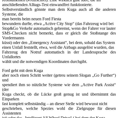
anschließenden Alltags-Test einwandfrei funktionierte.
Selbstverständlich gönnte man dem Kuga auch all die anderen
Systeme, die
man bereits beim neuen Ford Fiesta
bewundern durfte, etwa „Active City Stop“ (das Fahrzeug wird bei
Stop&Go Verkehr automatisch gebremst, wenn der Fahrer vor lauter
SMS-Checken nicht bemerkt, dass er gleich die Stoßstange des
Vordermanns
küsst) oder den „Emergency Assistant“, bei dem, sobald das System
einen Unfall feststellt, etwa, weil die Airbags ausgelöst wurden, das
Fahrzeug den Notruf automatisch in der Landessprache des
Unfallortes
wählt und die notwendigen Koordinaten durchgibt.
Ford geht mit dem Kuga
aber noch einen Schritt weiter (getreu seinem Slogan „Go Further“)
und
spendiert ihm so nützliche Systeme wie dem „Active Park Assist“
(der
Kuga checkt, ob die Lücke groß genug ist und übernimmt das
Einparken
fast komplett selbstständig – an dieser Stelle wird bewusst nicht
geschrieben, welche Spezies wohl die Zielgruppe für diesen
Assistenten
ist) oder das „Intelligent All Wheel Drive“ ( bei dem der Kuga