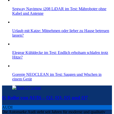
Segway Navimow i208 LiDAR im Test: Mähroboter ohne
Kabel und Antenne
Urlaub mit Katze: Mitnehmen oder lieber zu Hause betreuen
lassen?
Elegear Kühldecke im Test: Endlich erholsam schlafen trotz
Hitze?
Gorenje NEOCLEAN im Test: Saugen und Wischen in
einem Gerät
Q-Reihe von AUDi – Q2, Q3, Q5 und Q7
AUDI
Die Automarke Audi steht seit Jahren für moderne und qualitativ