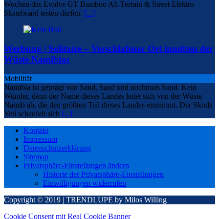
Wochen das Evolve GT Bamboo All-Terrain & Street Elektro
Skateboard testen dürfen.
[...]
Werbung | Solitaire – Verschlafener Ort inmitten der
Wüste Namibias
Mobilität
Namibia ist geprägt von Sand, Sand und nochmals Sand. Kein
Wunder, denn der Name dieses Landes leitet sich von der Wüste
Namib ab, die den größten Teil dieses Landes einnimmt. Der Skoda
Yeti schaufelt sich
[...]
Kontakt
Impressum
Datenschutzerklärung
Sitemap
Privatsphäre-Einstellungen ändern
Historie der Privatsphäre-Einstellungen
Einwilligungen widerrufen
Copyright © 2019 | TRENDLUPE by Milos Willing
Cookie Consent mit Real Cookie Banner