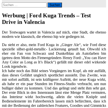
Suchen
nach:
Werbung | Ford Kuga Trends – Test
Drive in Valencia
Der Testwagen wartet in Valencia auf mich, eine Stadt, die ebenso
modern wie klassisch, die ebenso hip wie gediegen ist.
Da steht er also, mein Ford Kuga in „Ginger Ale“, wie Ford diese
spezielle silber-gold-metallic- Lackierung getauft hat. Obwohl ich
eher ein Fan von Schwarz und Dunkelblau als Autofarben bin
(getreu dem Motto des Firmengründers Henry Ford: „You can Have
Any Color as Long as It’s Black“) gefällt mir dieser edel wirkende
Look irgendwie.
Ich habe noch das Bild seines Vorgängers im Kopf, als mir auffällt,
dass dieses Gefährt ungleich sportlicher aussieht. Das Zweite, was
mir sofort auffällt, ist sein kräftigerer Auftritt, der neue Kuga wirkt,
als habe er ein paar Stunden im Fitness-Studio verbracht, um nun
bulliger daher zu kommen. Und das gelingt und steht ihm sehr gut.
Der erste Blick in den Innenraum lässt eine Menge Platz vermuten,
das Interieur wirkt hochwertig, allein die vielen Knöpfe und
Bedienelemente im Fahrerbereich lassen mich befürchten, dass ich
mit der Bedienung der zahlreichen Features, Goodies und Gimmicks