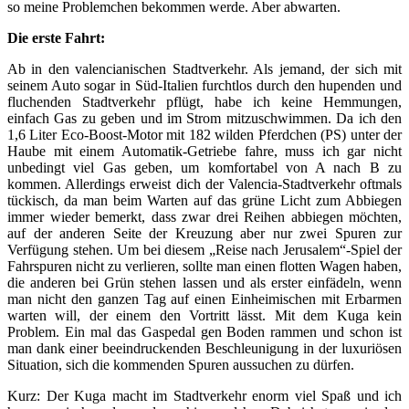
so meine Problemchen bekommen werde. Aber abwarten.
Die erste Fahrt:
Ab in den valencianischen Stadtverkehr. Als jemand, der sich mit
seinem Auto sogar in Süd-Italien furchtlos durch den hupenden und
fluchenden Stadtverkehr pflügt, habe ich keine Hemmungen,
einfach Gas zu geben und im Strom mitzuschwimmen. Da ich den
1,6 Liter Eco-Boost-Motor mit 182 wilden Pferdchen (PS) unter der
Haube mit einem Automatik-Getriebe fahre, muss ich gar nicht
unbedingt viel Gas geben, um komfortabel von A nach B zu
kommen. Allerdings erweist dich der Valencia-Stadtverkehr oftmals
tückisch, da man beim Warten auf das grüne Licht zum Abbiegen
immer wieder bemerkt, dass zwar drei Reihen abbiegen möchten,
auf der anderen Seite der Kreuzung aber nur zwei Spuren zur
Verfügung stehen. Um bei diesem „Reise nach Jerusalem“-Spiel der
Fahrspuren nicht zu verlieren, sollte man einen flotten Wagen haben,
die anderen bei Grün stehen lassen und als erster einfädeln, wenn
man nicht den ganzen Tag auf einen Einheimischen mit Erbarmen
warten will, der einem den Vortritt lässt. Mit dem Kuga kein
Problem. Ein mal das Gaspedal gen Boden rammen und schon ist
man dank einer beeindruckenden Beschleunigung in der luxuriösen
Situation, sich die kommenden Spuren aussuchen zu dürfen.
Kurz: Der Kuga macht im Stadtverkehr enorm viel Spaß und ich