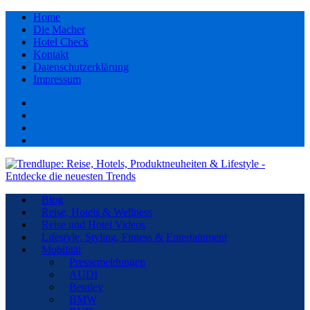
Home
Die Macher
Hotel Check
Kontakt
Datenschutzerklärung
Impressum
Facebook
youtube
Instagram
Pinterest
Blog
Reise, Hotels & Wellness
Reise und Hotel Videos
Lifestyle, Styling, Fitness & Entertainment
Mobilität
Pressemeldungen
AUDI
Bentley
BMW