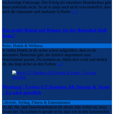
hochwertige Fahrzeuge. Der Erfolg der einzelnen Modellreihen gibt
ihnen jedenfalls recht. So ist es dann auch nicht verwunderlich, dass
auch die imposante und markante Q-Reihe
[...]
Das große Rätsel auf Reisen: Ist der Bettschal bloß
Deko?
Reise, Hotels & Wellness
In vielen Hotels ist dir sicher schon aufgefallen, dass es oft
dekorative Bettschals gibt, die farblich abgestimmt zum
Hotelzimmer passen. Du kommst an, fühlst dich wohl und denkst
dir, das liegt sicher an den Farben
[...]
Werbung | Evolve GT Bamboo All-Terrain & Street
– Es wird sportlich
Lifestyle, Styling, Fitness & Entertainment
Da die Ski- und Snowboardsaison für dieses Jahr vorbei ist, muss
Ersatz her. Da kommt es gerade recht, dass wir in den kommenden