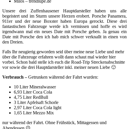
Milos – trendlupe.de
Unsere drei Zuffenhausener Hauptdarsteller haben uns alle
begeistert und im Sturm unsere Herzen erobert. Porsche Panamera,
911er und der neue Boxster haben Europa gerockt. Diese drei
fantastischen Fahrzeuge werde ich vermissen und hoffe es wird
irgendwann mal ein neues Date mit Porsche geben. Ja genau ein
Date mit Porsche den ich hab mich schwer verknallt in einen von
den Dreien.
Falls Ihr neugierig geworden seid über meine neue Liebe und mehr
über die Fahrzeuge erfahren wollt dann schaut mal wieder hier
vorbei. Schon bald stelle ich euch die Road-Trip Streckenabschnitte
vor sowie die drei Hauptdarsteller inkl. meiner neuen Liebe 🙂
Verbrauch –
Getrunken während der Fahrt wurden:
10 Liter Mineralwasser
6,93 Liter Coca Cola
4,75 Liter RedBull
3 Liter Apfelsaft Schorle
2,97 Liter Coca Cola light
1,65 Liter Mezzo Mix
nur während der Fahrt. Ohne Frühstück, Mittagessen und
Abendessen 😉