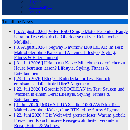
Toyota
Volkswagen
Volvo
Trendlupe News:
[ 5. August 2026 ]
Volvo ES90 Single Motor Extended Range
Ultra im Test: elektrische Oberklasse mit viel Reichweite
Mobilität
[ 3. August 2026 ]
Segway Navimow i208 LiDAR im Test:
Mähroboter ohne Kabel und Antenne
Lifestyle, Styling,
Fitness & Entertainment
[ 31. Juli 2026 ]
Urlaub mit Katze: Mitnehmen oder lieber zu
Hause betreuen lassen?
Lifestyle, Styling, Fitness &
Entertainment
[ 29. Juli 2026 ]
Elegear Kühldecke im Test: Endlich
erholsam schlafen trotz Hitze?
Allgemein
[ 22. Juli 2026 ]
Gorenje NEOCLEAN im Test: Saugen und
Wischen in einem Gerät
Lifestyle, Styling, Fitness &
Entertainment
[ 1. Juli 2026 ]
MOVA LiDAX Ultra 1000 AWD im Test:
Mähroboter ohne Kabel, ohne RTK, ohne Stress
Allgemein
[ 22. Juni 2026 ]
Die Welt wird grenzenloser: Warum globale
Freizeittrends auch unsere Reisegewohnheiten verändern
Reise, Hotels & Wellness