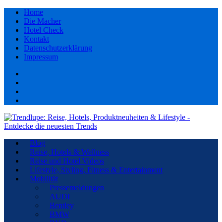
Home
Die Macher
Hotel Check
Kontakt
Datenschutzerklärung
Impressum
Facebook
youtube
Instagram
Pinterest
Blog
Reise, Hotels & Wellness
Reise und Hotel Videos
Lifestyle, Styling, Fitness & Entertainment
Mobilität
Pressemeldungen
AUDI
Bentley
BMW