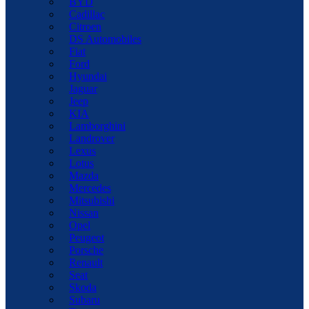
BYD
Cadillac
Citroen
DS Automobiles
Fiat
Ford
Hyundai
Jaguar
Jeep
KIA
Lamborghini
Landrover
Lexus
Lotus
Mazda
Mercedes
Mitsubishi
Nissan
Opel
Peugeot
Porsche
Renault
Seat
Skoda
Subaru