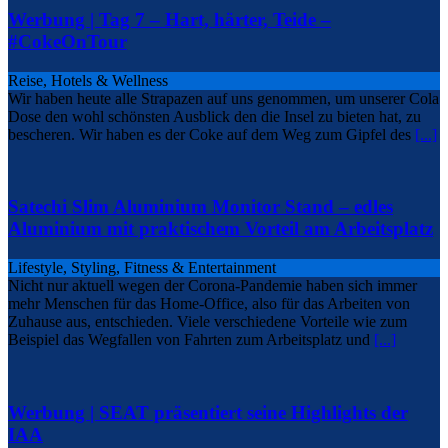
Werbung | Tag 7 – Hart, härter, Teide –
#CokeOnTour
Reise, Hotels & Wellness
Wir haben heute alle Strapazen auf uns genommen, um unserer Cola
Dose den wohl schönsten Ausblick den die Insel zu bieten hat, zu
bescheren. Wir haben es der Coke auf dem Weg zum Gipfel des
[...]
Satechi Slim Aluminium Monitor Stand – edles
Aluminium mit praktischem Vorteil am Arbeitsplatz
Lifestyle, Styling, Fitness & Entertainment
Nicht nur aktuell wegen der Corona-Pandemie haben sich immer
mehr Menschen für das Home-Office, also für das Arbeiten von
Zuhause aus, entschieden. Viele verschiedene Vorteile wie zum
Beispiel das Wegfallen von Fahrten zum Arbeitsplatz und
[...]
Werbung | SEAT präsentiert seine Highlights der
IAA