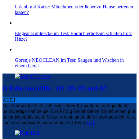
Urlaub mit Katze: Mitnehmen oder lieber zu Hause betreuen
lassen?
Elegear Kühldecke im Test: Endlich erholsam schlafen trotz
Hitze?
Gorenje NEOCLEAN im Test: Saugen und Wischen in
einem Gerät
Q-Reihe von AUDi – Q2, Q3, Q5 und Q7
AUDI
Die Automarke Audi steht seit Jahren für moderne und qualitativ
hochwertige Fahrzeuge. Der Erfolg der einzelnen Modellreihen gibt
ihnen jedenfalls recht. So ist es dann auch nicht verwunderlich, dass
auch die imposante und markante Q-Reihe
[...]