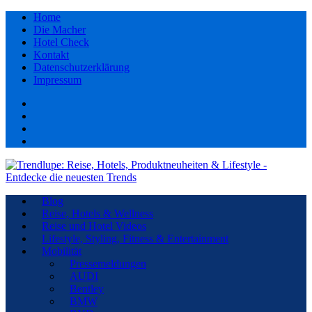
Home
Die Macher
Hotel Check
Kontakt
Datenschutzerklärung
Impressum
Facebook
youtube
Instagram
Pinterest
Blog
Reise, Hotels & Wellness
Reise und Hotel Videos
Lifestyle, Styling, Fitness & Entertainment
Mobilität
Pressemeldungen
AUDI
Bentley
BMW