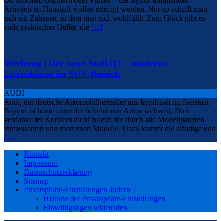
Ob Kochen, Gärtnern oder Putzen – die täglich anfallenden
Arbeiten im Haushalt wollen erledigt werden. Nur so schafft man
sich ein Zuhause, in dem man sich wohlfühlt. Zum Glück gibt es
viele praktischer Helfer, die
[...]
Werbung | Der neue Audi Q7 – moderne
Luxusklasse im SUV-Bereich
AUDI
Audi, der deutsche Automobilhersteller aus Ingolstadt im Freistaat
Bayern ist heute einer der beliebtesten Autos weltweit. Dies
verdankt der Konzern nicht zuletzt der durch alle Modellpaletten
interessanten und modernen Modelle. Dazu kommt die ständige und
[...]
Kontakt
Impressum
Datenschutzerklärung
Sitemap
Privatsphäre-Einstellungen ändern
Historie der Privatsphäre-Einstellungen
Einwilligungen widerrufen