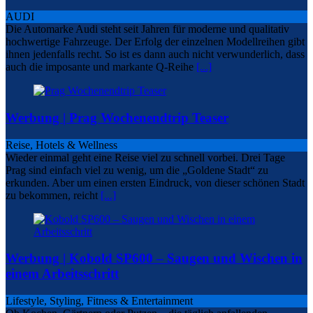
AUDI
Die Automarke Audi steht seit Jahren für moderne und qualitativ
hochwertige Fahrzeuge. Der Erfolg der einzelnen Modellreihen gibt
ihnen jedenfalls recht. So ist es dann auch nicht verwunderlich, dass
auch die imposante und markante Q-Reihe
[...]
Werbung | Prag Wochenendtrip Teaser
Reise, Hotels & Wellness
Wieder einmal geht eine Reise viel zu schnell vorbei. Drei Tage
Prag sind einfach viel zu wenig, um die „Goldene Stadt“ zu
erkunden. Aber um einen ersten Eindruck, von dieser schönen Stadt
zu bekommen, reicht
[...]
Werbung | Kobold SP600 – Saugen und Wischen in
einem Arbeitsschritt
Lifestyle, Styling, Fitness & Entertainment