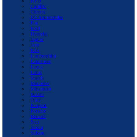
BYD
Cadillac
Citroen
DS Automobiles
Fiat
Ford
Hyundai
Jaguar
Jeep
KIA
Lamborghini
Landrover
Lexus
Lotus
Mazda
Mercedes
Mitsubishi
Nissan
Opel
Peugeot
Porsche
Renault
Seat
Skoda
Subaru