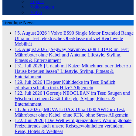
Toyota
Volkswagen
Volvo
Trendlupe News:
[ 5. August 2026 ]
Volvo ES90 Single Motor Extended Range
Ultra im Test: elektrische Oberklasse mit viel Reichweite
Mobilität
[ 3. August 2026 ]
Segway Navimow i208 LiDAR im Test:
Mähroboter ohne Kabel und Antenne
Lifestyle, Styling,
Fitness & Entertainment
[ 31. Juli 2026 ]
Urlaub mit Katze: Mitnehmen oder lieber zu
Hause betreuen lassen?
Lifestyle, Styling, Fitness &
Entertainment
[ 29. Juli 2026 ]
Elegear Kühldecke im Test: Endlich
erholsam schlafen trotz Hitze?
Allgemein
[ 22. Juli 2026 ]
Gorenje NEOCLEAN im Test: Saugen und
Wischen in einem Gerät
Lifestyle, Styling, Fitness &
Entertainment
[ 1. Juli 2026 ]
MOVA LiDAX Ultra 1000 AWD im Test:
Mähroboter ohne Kabel, ohne RTK, ohne Stress
Allgemein
[ 22. Juni 2026 ]
Die Welt wird grenzenloser: Warum globale
Freizeittrends auch unsere Reisegewohnheiten verändern
Reise, Hotels & Wellness