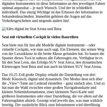
digitalen Instrumenten ist diese Information an den jeweiligen Fahrer
optimal anpassbar – je nach Wunsch. Und der ist schließlich
individuell. Das einzig Wichtige ist das Erfassen der Information in
Sekundenbruchteilen. Immerhin gehören die Augen auf das
Verkehrsgeschehen und nirgends anders hin!
Seat mit virtuellem Cockpit in vielen Baureihen
Seat biete nun für fast alle Modelle digitale Instrumente – oder
virtuelle Cockpits, wie man auch sagt. Ein Element, das seinen Weg
von der Luxusklasse in die breite Masse gefunden hat. So bauen die
Spanier dieses Tool in nahezu alle Fahrzeugen ein. Verfügbar ist es
für den Seat Leon, das Erfolgs-SUV Seat Ateca, den dynamischen
Kleinwagen Seat Ibiza und nun auch im kleinen SUV Seat Arona.
Das 10,25 Zoll große Display erlaubt die Darstellung von drei
Modi: Klassisch, digital und dynamisch. Der Modus lässt sich über
die „View“-Taste am Lenkrad einstellen – ganz einfach also. Und so
hat man die Wahl zwischen einer großen Navigationskarte und
kleinen Nebeninformationen, einer kleineren Navi-Karte und
größeren Instrumenten oder einer Darstellung, die vor allem auf die
Fahrzeugdaten abzielt. Gezeigt wird jeweils das, was man wirklich
benötig. Der zusätzliche Blick zum Infotainment wird überflüssig