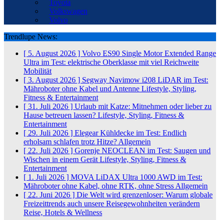
Toyota
Volkswagen
Volvo
Trendlupe News:
[ 5. August 2026 ]
Volvo ES90 Single Motor Extended Range
Ultra im Test: elektrische Oberklasse mit viel Reichweite
Mobilität
[ 3. August 2026 ]
Segway Navimow i208 LiDAR im Test:
Mähroboter ohne Kabel und Antenne
Lifestyle, Styling,
Fitness & Entertainment
[ 31. Juli 2026 ]
Urlaub mit Katze: Mitnehmen oder lieber zu
Hause betreuen lassen?
Lifestyle, Styling, Fitness &
Entertainment
[ 29. Juli 2026 ]
Elegear Kühldecke im Test: Endlich
erholsam schlafen trotz Hitze?
Allgemein
[ 22. Juli 2026 ]
Gorenje NEOCLEAN im Test: Saugen und
Wischen in einem Gerät
Lifestyle, Styling, Fitness &
Entertainment
[ 1. Juli 2026 ]
MOVA LiDAX Ultra 1000 AWD im Test:
Mähroboter ohne Kabel, ohne RTK, ohne Stress
Allgemein
[ 22. Juni 2026 ]
Die Welt wird grenzenloser: Warum globale
Freizeittrends auch unsere Reisegewohnheiten verändern
Reise, Hotels & Wellness