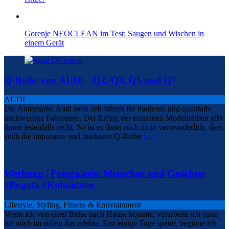
Gorenje NEOCLEAN im Test: Saugen und Wischen in
einem Gerät
Q-Reihe von AUDi – Q2, Q3, Q5 und Q7
AUDI
Die Automarke Audi steht seit Jahren für moderne und qualitativ
hochwertige Fahrzeuge. Der Erfolg der einzelnen Modellreihen gibt
ihnen jedenfalls recht. So ist es dann auch nicht verwunderlich, dass
auch die imposante und markante Q-Reihe
[...]
Werbung | Fotogalerie: Menschen und Gesichter
#Bogota #Kolumbien
Lifestyle, Styling, Fitness & Entertainment
Wenn ich von einer Reise nach Hause komme, verarbeite ich ganz
für mich im stillen das erlebte. Erst einige Tage später, beginne ich