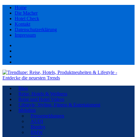
Home
Die Macher
Hotel Check
Kontakt
Datenschutzerklärung
Impressum
Facebook
youtube
Instagram
Pinterest
Blog
Reise, Hotels & Wellness
Reise und Hotel Videos
Lifestyle, Styling, Fitness & Entertainment
Mobilität
Pressemeldungen
AUDI
Bentley
BMW