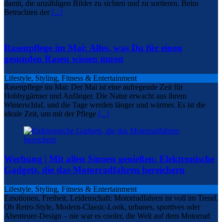
damit, die unzähligen Bilder zu sichten und zu sortieren. Beim
Betrachten der
[...]
Rasenpflege im Mai: Alles, was Du für einen
gesunden Rasen wissen musst
Lifestyle, Styling, Fitness & Entertainment
Rasenpflege im Mai: Der Mai ist eine aufregende Zeit für
Hobbygärtner und Anfänger. Die Natur erwacht aus ihrem
Winterschlaf, und die Tage werden länger und wärmer. Es ist die
ideale Zeit, um mit der Pflege
[...]
Werbung | Mit allen Sinnen genießen: Elektronische
Gadgets, die das Motorradfahren bereichern
Lifestyle, Styling, Fitness & Entertainment
Emotionen, Freiheit, Leidenschaft: Motorradfahren ist voll im Trend.
Ob Retro-Style, Modern-Classic-Look, urbanes, sportives oder
Abenteuer-Design – nie war es cooler, die Welt auf dem Motorrad