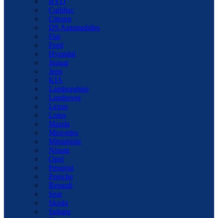
BYD
Cadillac
Citroen
DS Automobiles
Fiat
Ford
Hyundai
Jaguar
Jeep
KIA
Lamborghini
Landrover
Lexus
Lotus
Mazda
Mercedes
Mitsubishi
Nissan
Opel
Peugeot
Porsche
Renault
Seat
Skoda
Subaru