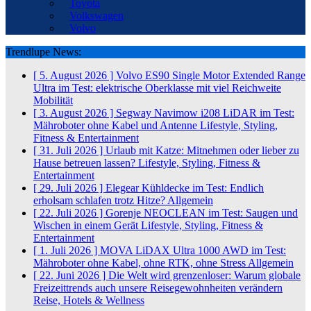
Toyota
Volkswagen
Volvo
Trendlupe News:
[ 5. August 2026 ]
Volvo ES90 Single Motor Extended Range
Ultra im Test: elektrische Oberklasse mit viel Reichweite
Mobilität
[ 3. August 2026 ]
Segway Navimow i208 LiDAR im Test:
Mähroboter ohne Kabel und Antenne
Lifestyle, Styling,
Fitness & Entertainment
[ 31. Juli 2026 ]
Urlaub mit Katze: Mitnehmen oder lieber zu
Hause betreuen lassen?
Lifestyle, Styling, Fitness &
Entertainment
[ 29. Juli 2026 ]
Elegear Kühldecke im Test: Endlich
erholsam schlafen trotz Hitze?
Allgemein
[ 22. Juli 2026 ]
Gorenje NEOCLEAN im Test: Saugen und
Wischen in einem Gerät
Lifestyle, Styling, Fitness &
Entertainment
[ 1. Juli 2026 ]
MOVA LiDAX Ultra 1000 AWD im Test:
Mähroboter ohne Kabel, ohne RTK, ohne Stress
Allgemein
[ 22. Juni 2026 ]
Die Welt wird grenzenloser: Warum globale
Freizeittrends auch unsere Reisegewohnheiten verändern
Reise, Hotels & Wellness