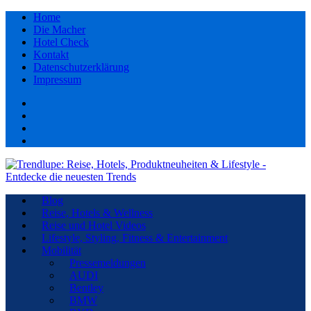
Home
Die Macher
Hotel Check
Kontakt
Datenschutzerklärung
Impressum
Facebook
youtube
Instagram
Pinterest
Blog
Reise, Hotels & Wellness
Reise und Hotel Videos
Lifestyle, Styling, Fitness & Entertainment
Mobilität
Pressemeldungen
AUDI
Bentley
BMW