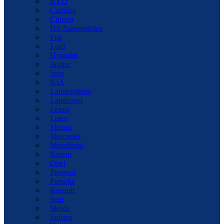
BYD
Cadillac
Citroen
DS Automobiles
Fiat
Ford
Hyundai
Jaguar
Jeep
KIA
Lamborghini
Landrover
Lexus
Lotus
Mazda
Mercedes
Mitsubishi
Nissan
Opel
Peugeot
Porsche
Renault
Seat
Skoda
Subaru