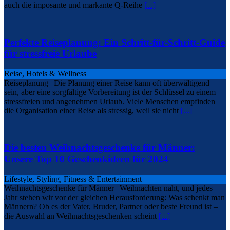
auch die imposante und markante Q-Reihe
[...]
Perfekte Reiseplanung: Ein Schritt-für-Schritt-Guide
für stressfreie Urlaube
Reise, Hotels & Wellness
Reiseplanung | Die Planung einer Reise kann oft überwältigend
sein, aber eine sorgfältige Vorbereitung ist der Schlüssel zu einem
stressfreien und angenehmen Urlaub. Viele Menschen empfinden
die Organisation einer Reise als stressig, weil sie nicht
[...]
Die besten Weihnachtsgeschenke für Männer:
Unsere Top 10 Geschenkideen für 2024
Lifestyle, Styling, Fitness & Entertainment
Weihnachtsgeschenke für Männer | Weihnachten naht, und jedes
Jahr stehen wir vor der gleichen Herausforderung: Was schenkt man
Männern? Ob es der Vater, Bruder, Partner oder beste Freund ist –
die Auswahl an Weihnachtsgeschenken scheint
[...]