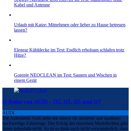
Kabel und Antenne
Urlaub mit Katze: Mitnehmen oder lieber zu Hause betreuen
lassen?
Elegear Kühldecke im Test: Endlich erholsam schlafen trotz
Hitze?
Gorenje NEOCLEAN im Test: Saugen und Wischen in
einem Gerät
Q-Reihe von AUDi – Q2, Q3, Q5 und Q7
AUDI
Die Automarke Audi steht seit Jahren für moderne und qualitativ
hochwertige Fahrzeuge. Der Erfolg der einzelnen Modellreihen gibt
ihnen jedenfalls recht. So ist es dann auch nicht verwunderlich, dass