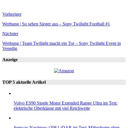
Vorheriger
Werbung | So sehen Sieger aus – Sony Twilight Football #1
Nächster
Werbung | Team Twilight macht ein Tor – Sony Twilight Event in
Venedig
Anzeige
TOP 5 aktuelle Artikel
Volvo ES90 Single Motor Extended Range Ultra im Test:
elektrische Oberklasse mit viel Reichweite
Segway Navimow i208 LiDAR im Test: Mähroboter ohne