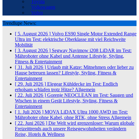
Toyota
Volkswagen
Volvo
Trendlupe News:
[ 5. August 2026 ]
Volvo ES90 Single Motor Extended Range
Ultra im Test: elektrische Oberklasse mit viel Reichweite
Mobilität
[ 3. August 2026 ]
Segway Navimow i208 LiDAR im Test:
Mähroboter ohne Kabel und Antenne
Lifestyle, Styling,
Fitness & Entertainment
[ 31. Juli 2026 ]
Urlaub mit Katze: Mitnehmen oder lieber zu
Hause betreuen lassen?
Lifestyle, Styling, Fitness &
Entertainment
[ 29. Juli 2026 ]
Elegear Kühldecke im Test: Endlich
erholsam schlafen trotz Hitze?
Allgemein
[ 22. Juli 2026 ]
Gorenje NEOCLEAN im Test: Saugen und
Wischen in einem Gerät
Lifestyle, Styling, Fitness &
Entertainment
[ 1. Juli 2026 ]
MOVA LiDAX Ultra 1000 AWD im Test:
Mähroboter ohne Kabel, ohne RTK, ohne Stress
Allgemein
[ 22. Juni 2026 ]
Die Welt wird grenzenloser: Warum globale
Freizeittrends auch unsere Reisegewohnheiten verändern
Reise, Hotels & Wellness