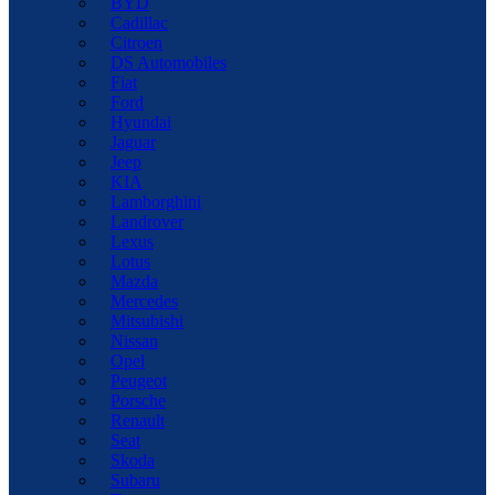
BYD
Cadillac
Citroen
DS Automobiles
Fiat
Ford
Hyundai
Jaguar
Jeep
KIA
Lamborghini
Landrover
Lexus
Lotus
Mazda
Mercedes
Mitsubishi
Nissan
Opel
Peugeot
Porsche
Renault
Seat
Skoda
Subaru