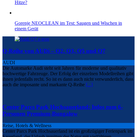
Hitze?
Gorenje NEOCLEAN im Test: Saugen und Wischen in
einem Gerät
Q-Reihe von AUDi – Q2, Q3, Q5 und Q7
AUDI
Die Automarke Audi steht seit Jahren für moderne und qualitativ
hochwertige Fahrzeuge. Der Erfolg der einzelnen Modellreihen gibt
ihnen jedenfalls recht. So ist es dann auch nicht verwunderlich, dass
auch die imposante und markante Q-Reihe
[...]
Center Parcs Park Hochsauerland: Infos zum 6-
Personen Premium-Bungalow
Reise, Hotels & Wellness
Center Parcs Park Hochsauerland ist ein großzügiger Ferienpark im
Sauerland, der Urlaub inmitten der Natur mit vielfältigen