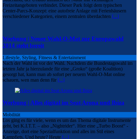
Freizeitangeboten verbindet. Dieser Park folgt dem typischen
Center-Parcs-Konzept: eine autofreie Anlage mit Ferienhäusern
verschiedener Kategorien, einem zentralen überdachten
[...]
Werbung | Neuer Wahl-O-Mat zur Europawahl
2014 steht bereit
Lifestyle, Styling, Fitness & Entertainment
Nach der Wahl ist vor der Wahl. Nachdem die Bundestagswahl im
letzten Jahr ja hierzulande für eine „Groko“ (große Koalition)
gesorgt hat, kann man ab sofort per neuem Wahl-O-Mat online
schauen, wen man denn für
[...]
Werbung | Alles digital im Seat Arona und Ibiza
Mobilität
Los ging es für viele, wenn es um das Thema digitale Instrumente
geht, bei K.I.T.T. – also „Nightrider“. Hier eine „Turbo Boost“ -
Anzeige, dort eine Spezialfunktion und alles im Stil eines
Kampfjets. Und heute? Heute
[...]