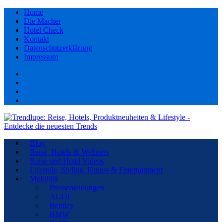
Home
Die Macher
Hotel Check
Kontakt
Datenschutzerklärung
Impressum
Facebook
youtube
Instagram
Pinterest
Blog
Reise, Hotels & Wellness
Reise und Hotel Videos
Lifestyle, Styling, Fitness & Entertainment
Mobilität
Pressemeldungen
AUDI
Bentley
BMW