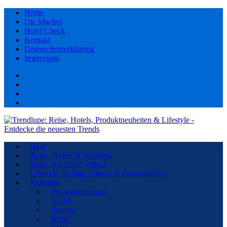
Home
Die Macher
Hotel Check
Kontakt
Datenschutzerklärung
Impressum
Facebook
youtube
Instagram
Pinterest
Blog
Reise, Hotels & Wellness
Reise und Hotel Videos
Lifestyle, Styling, Fitness & Entertainment
Mobilität
Pressemeldungen
AUDI
Bentley
BMW