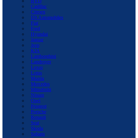
BYD
Cadillac
Citroen
DS Automobiles
Fiat
Ford
Hyundai
Jaguar
Jeep
KIA
Lamborghini
Landrover
Lexus
Lotus
Mazda
Mercedes
Mitsubishi
Nissan
Opel
Peugeot
Porsche
Renault
Seat
Skoda
Subaru