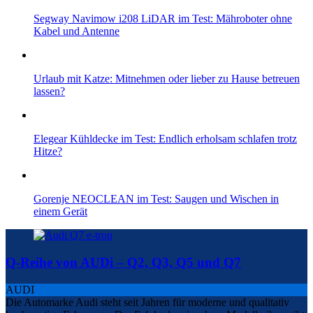
Segway Navimow i208 LiDAR im Test: Mähroboter ohne
Kabel und Antenne
Urlaub mit Katze: Mitnehmen oder lieber zu Hause betreuen
lassen?
Elegear Kühldecke im Test: Endlich erholsam schlafen trotz
Hitze?
Gorenje NEOCLEAN im Test: Saugen und Wischen in
einem Gerät
Q-Reihe von AUDi – Q2, Q3, Q5 und Q7
AUDI
Die Automarke Audi steht seit Jahren für moderne und qualitativ