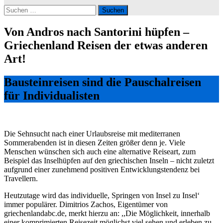
Suchen
nach:
Von Andros nach Santorini hüpfen –
Griechenland Reisen der etwas anderen
Art!
Bausteinreisen sind die Pauschalreisen
für Individualisten
Die Sehnsucht nach einer Urlaubsreise mit mediterranen
Sommerabenden ist in diesen Zeiten größer denn je. Viele
Menschen wünschen sich auch eine alternative Reiseart, zum
Beispiel das Inselhüpfen auf den griechischen Inseln – nicht zuletzt
aufgrund einer zunehmend positiven Entwicklungstendenz bei
Travellern.
Heutzutage wird das individuelle, Springen von Insel zu Insel‘
immer populärer. Dimitrios Zachos, Eigentümer von
griechenlandabc.de, merkt hierzu an: ,,Die Möglichkeit, innerhalb
einer komprimierten Reisezeit möglichst viel sehen und erleben zu