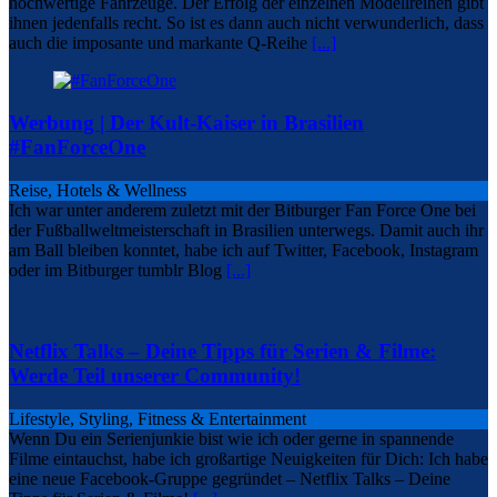
hochwertige Fahrzeuge. Der Erfolg der einzelnen Modellreihen gibt
ihnen jedenfalls recht. So ist es dann auch nicht verwunderlich, dass
auch die imposante und markante Q-Reihe
[...]
Werbung | Der Kult-Kaiser in Brasilien
#FanForceOne
Reise, Hotels & Wellness
Ich war unter anderem zuletzt mit der Bitburger Fan Force One bei
der Fußballweltmeisterschaft in Brasilien unterwegs. Damit auch ihr
am Ball bleiben konntet, habe ich auf Twitter, Facebook, Instagram
oder im Bitburger tumblr Blog
[...]
Netflix Talks – Deine Tipps für Serien & Filme:
Werde Teil unserer Community!
Lifestyle, Styling, Fitness & Entertainment
Wenn Du ein Serienjunkie bist wie ich oder gerne in spannende
Filme eintauchst, habe ich großartige Neuigkeiten für Dich: Ich habe
eine neue Facebook-Gruppe gegründet – Netflix Talks – Deine