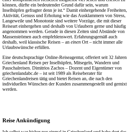
können, dürfte ein bedeutender Grund dafür sein, warum
Inselhüpfen gefragter denn je ist.“ Damit einhergehende Freiheiten,
Aktivität, Genuss und Erholung wie das Ausklammern von Stress,
Langeweile und Monotonie sind weitere Vorzüge, die mit dieser
Reiseart einhergehen und deshalb von Urlaubern gerne und häufig
angenommen werden. Gerade in diesen Zeiten sind Abstände von
Massenströmen auch empfehlenswert. Erfahrungsgemäß auch
deshalb, weil klassische Reisen – an
einen
Ort – nicht immer alle
Urlaubswünsche erfüllen.
Eine deutschsprachige Online-Reiseagentur, offeriert seit 32 Jahren
Griechenland Reisen per Inselhüpfen, Mitsegeln, Wandern und
Pauschalreisen. Dimitrios Zachos – Dozent und Eigentümer von
griechenlandabc.de – ist seit 1989 als Reiseberater für
Griechenlandreisen tätig und bietet Reisen an, die nach den
individuellen Wünschen der Kunden zusammengestellt und gemixt
werden.
Reise Ankündigung
Ich selbst war bisher nur einmal in Griechenland und habe dort das