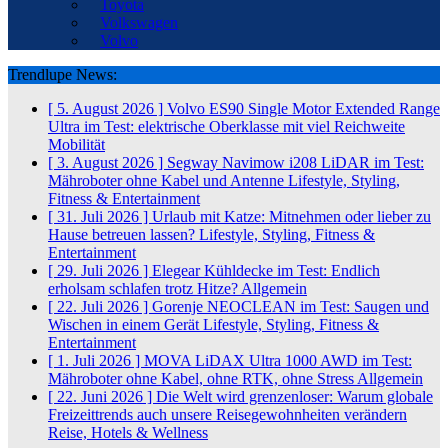
Toyota
Volkswagen
Volvo
Trendlupe News:
[ 5. August 2026 ]
Volvo ES90 Single Motor Extended Range
Ultra im Test: elektrische Oberklasse mit viel Reichweite
Mobilität
[ 3. August 2026 ]
Segway Navimow i208 LiDAR im Test:
Mähroboter ohne Kabel und Antenne
Lifestyle, Styling,
Fitness & Entertainment
[ 31. Juli 2026 ]
Urlaub mit Katze: Mitnehmen oder lieber zu
Hause betreuen lassen?
Lifestyle, Styling, Fitness &
Entertainment
[ 29. Juli 2026 ]
Elegear Kühldecke im Test: Endlich
erholsam schlafen trotz Hitze?
Allgemein
[ 22. Juli 2026 ]
Gorenje NEOCLEAN im Test: Saugen und
Wischen in einem Gerät
Lifestyle, Styling, Fitness &
Entertainment
[ 1. Juli 2026 ]
MOVA LiDAX Ultra 1000 AWD im Test:
Mähroboter ohne Kabel, ohne RTK, ohne Stress
Allgemein
[ 22. Juni 2026 ]
Die Welt wird grenzenloser: Warum globale
Freizeittrends auch unsere Reisegewohnheiten verändern
Reise, Hotels & Wellness