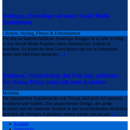
Werbung | Trendlupe mit neuer Social Media
Ausrichtung
Lifestyle, Styling, Fitness & Entertainment
Für uns als leidenschaftliche Trendlupe Blogger ist es sehr wichtig,
in den Social Media Kanälen einen einheitlichen Auftritt zu
betreiben. So könnt ihr liebe Leser besser mit uns in Interaktion
treten und habt einen besseren
[...]
Werbung | Nissan bringt den Puls zum pulsieren –
Der Nissan Pulsar zeigt viele neue Ansichten
Mobilität
Die Japanischen Autohersteller wie Nissan sind auch auf unserem
Kontinent sehr beliebt. Das ansprechende Design, der große
Komfort und die moderne Technik in den verschiedensten Modellen
sprechen die hiesigen Autofahrer immer wieder neu an und
[...]
Kontakt
Impressum