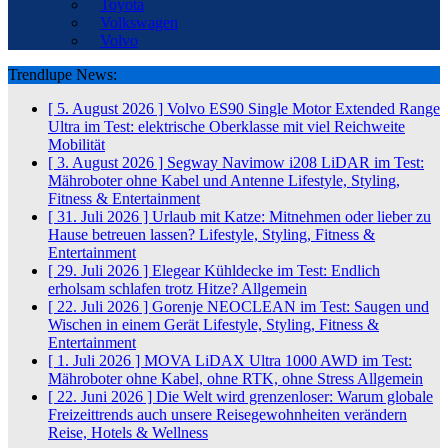
Toyota
Volkswagen
Volvo
Trendlupe News:
[ 5. August 2026 ]
Volvo ES90 Single Motor Extended Range
Ultra im Test: elektrische Oberklasse mit viel Reichweite
Mobilität
[ 3. August 2026 ]
Segway Navimow i208 LiDAR im Test:
Mähroboter ohne Kabel und Antenne
Lifestyle, Styling,
Fitness & Entertainment
[ 31. Juli 2026 ]
Urlaub mit Katze: Mitnehmen oder lieber zu
Hause betreuen lassen?
Lifestyle, Styling, Fitness &
Entertainment
[ 29. Juli 2026 ]
Elegear Kühldecke im Test: Endlich
erholsam schlafen trotz Hitze?
Allgemein
[ 22. Juli 2026 ]
Gorenje NEOCLEAN im Test: Saugen und
Wischen in einem Gerät
Lifestyle, Styling, Fitness &
Entertainment
[ 1. Juli 2026 ]
MOVA LiDAX Ultra 1000 AWD im Test:
Mähroboter ohne Kabel, ohne RTK, ohne Stress
Allgemein
[ 22. Juni 2026 ]
Die Welt wird grenzenloser: Warum globale
Freizeittrends auch unsere Reisegewohnheiten verändern
Reise, Hotels & Wellness