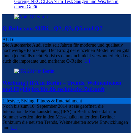
Gorenje NEOCLEAN im Test: Saugen und Wischen in
einem Gerät
Q-Reihe von AUDi – Q2, Q3, Q5 und Q7
AUDI
Die Automarke Audi steht seit Jahren für moderne und qualitativ
hochwertige Fahrzeuge. Der Erfolg der einzelnen Modellreihen gibt
ihnen jedenfalls recht. So ist es dann auch nicht verwunderlich, dass
auch die imposante und markante Q-Reihe
[...]
Werbung | IFA in Berlin – Trends, Weltneuheiten
und Highlights für die technische Zukunft
Lifestyle, Styling, Fitness & Entertainment
Noch bis zum 10. September 2014 ist sie geöffnet, die
Internationale Funkausstellung (IFA) in Berlin. Jedes Jahr im
Sommer werden hier in den Messehallen unter dem Berliner
Funkturm die neusten Trends, Weltneuheiten sowie Entwicklungen
und
[...]