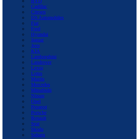
BYD
Cadillac
Citroen
DS Automobiles
Fiat
Ford
Hyundai
Jaguar
Jeep
KIA
Lamborghini
Landrover
Lexus
Lotus
Mazda
Mercedes
Mitsubishi
Nissan
Opel
Peugeot
Porsche
Renault
Seat
Skoda
Subaru