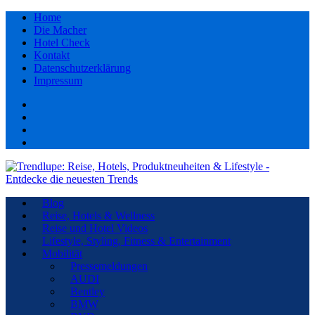
Home
Die Macher
Hotel Check
Kontakt
Datenschutzerklärung
Impressum
Facebook
youtube
Instagram
Pinterest
Blog
Reise, Hotels & Wellness
Reise und Hotel Videos
Lifestyle, Styling, Fitness & Entertainment
Mobilität
Pressemeldungen
AUDI
Bentley
BMW