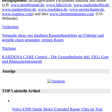
Bezugsquellen:
im ausgewählten Fachhandel stationär und online
(z.B.
www.bergfreunde.de
,
www.bike24.de
,
www.markenkoffer.de
,
www.paulprediger.de
,
www.rosebikes.de
,
www.sportschuster.de
,
www.wardow.com
) und über
www.chromeindustries.com
(US-
Webseite)
Vorheriger
Vermeide diese vier häufigen Rasenpflegefehler im Frühjahr und
genieße einen gesunden, grünen Rasen
Nächster
KARDENA CARE Control – Die Gesundheitsuhr inkl. EKG-Gurt
und Blutzuckermessgerät
Anzeige
TOP 5 aktuelle Artikel
Volvo ES90 Single Motor Extended Range Ultra im Test: