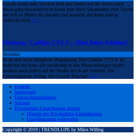
Gerade wenn man Taschen liebt und immer auf der Suche nach
etwas ganz besonderem ist kennt man diese Situationen: eine Tasche
mit sich zu führen die absolut cool aussieht, das kann man ja
vielleicht noch
[...]
Werbung | Cadillac CTS V – Mein lieber Schieber!
Mobilität
Es ist eine nicht alltägliche Begegnung: Der Cadillac CTS-V ist
nicht nur ein Auto, das nachhaltig in den Hirnwindungen bleibt,
sondern auch jedem auf der Straße den Kopf verdreht. Die
Formensprache: Eckig. Der Sound: Brachial.
[...]
Kontakt
Impressum
Datenschutzerklärung
Sitemap
Privatsphäre-Einstellungen ändern
Historie der Privatsphäre-Einstellungen
Einwilligungen widerrufen
Copyright © 2019 | TRENDLUPE by Milos Willing