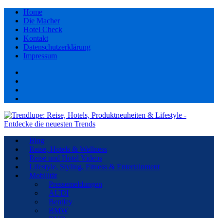
Home
Die Macher
Hotel Check
Kontakt
Datenschutzerklärung
Impressum
Facebook
youtube
Instagram
Pinterest
Blog
Reise, Hotels & Wellness
Reise und Hotel Videos
Lifestyle, Styling, Fitness & Entertainment
Mobilität
Pressemeldungen
AUDI
Bentley
BMW