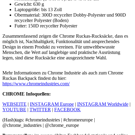
Gewicht: 630 g
Laptopgröße: bis 13 Zoll
Obermaterial: 300D recycelter Dobby-Polyester und 900D
recycelter Polyester (Boden)
Futter: 150D recycelter Polyester
Zusammenfassend zeigen die Chrome Ruckas-Rucksäcke, dass es
möglich ist, Nachhaltigkeit, Funktionalität und ansprechendes
Design in einem Produkt zu vereinen. Für umweltbewusste
Menschen, die Wert auf langlebige und praktische Ausrüstung
legen, sind diese Rucksäcke eine ausgezeichnete Wahl.
Mehr Informationen zu Chrome Industrie als auch zum Chrome
Ruckas Backpack findest du hier:
https://www.chromeindustries.com/
CHROME Infoquellen:
WEBSEITE
|
INSTAGRAM Europe
|
INSTAGRAM Worldwide
|
YOUTUBE
|
TWITTER
|
FACEBOOK
(Hash)tags: #chromeindustries | #chromeeurope |
@chrome_industries | @chrome_europe