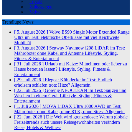
Toyota
Volkswagen
Volvo
Trendlupe News:
[ 5. August 2026 ]
Volvo ES90 Single Motor Extended Range
Ultra im Test: elektrische Oberklasse mit viel Reichweite
Mobilität
[ 3. August 2026 ]
Segway Navimow i208 LiDAR im Test:
Mähroboter ohne Kabel und Antenne
Lifestyle, Styling,
Fitness & Entertainment
[ 31. Juli 2026 ]
Urlaub mit Katze: Mitnehmen oder lieber zu
Hause betreuen lassen?
Lifestyle, Styling, Fitness &
Entertainment
[ 29. Juli 2026 ]
Elegear Kühldecke im Test: Endlich
erholsam schlafen trotz Hitze?
Allgemein
[ 22. Juli 2026 ]
Gorenje NEOCLEAN im Test: Saugen und
Wischen in einem Gerät
Lifestyle, Styling, Fitness &
Entertainment
[ 1. Juli 2026 ]
MOVA LiDAX Ultra 1000 AWD im Test:
Mähroboter ohne Kabel, ohne RTK, ohne Stress
Allgemein
[ 22. Juni 2026 ]
Die Welt wird grenzenloser: Warum globale
Freizeittrends auch unsere Reisegewohnheiten verändern
Reise, Hotels & Wellness