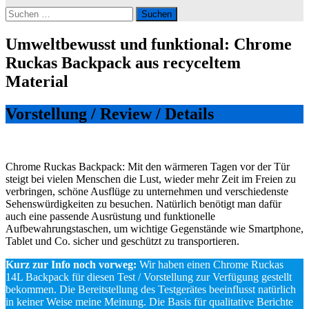
Suchen
nach:
Umweltbewusst und funktional: Chrome
Ruckas Backpack aus recyceltem
Material
Vorstellung / Review / Details
Chrome Ruckas Backpack: Mit den wärmeren Tagen vor der Tür
steigt bei vielen Menschen die Lust, wieder mehr Zeit im Freien zu
verbringen, schöne Ausflüge zu unternehmen und verschiedenste
Sehenswürdigkeiten zu besuchen. Natürlich benötigt man dafür
auch eine passende Ausrüstung und funktionelle
Aufbewahrungstaschen, um wichtige Gegenstände wie Smartphone,
Tablet und Co. sicher und geschützt zu transportieren.
Kurz zur Info noch vorweg:
Wir haben einen Chrome Ruckas
14L Backpack für
diesen Test / Vorstellung zur Verfügung gestellt
bekommen. Die Bereitstellung des Testgerätes beeinflusst natürlich
in keiner Weise meine Meinung. Die Basis für qualitative Berichte