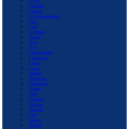
BYD
Cadillac
Citroen
DS Automobiles
Fiat
Ford
Hyundai
Jaguar
Jeep
KIA
Lamborghini
Landrover
Lexus
Lotus
Mazda
Mercedes
Mitsubishi
Nissan
Opel
Peugeot
Porsche
Renault
Seat
Skoda
Subaru