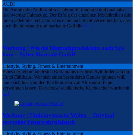
AUDI
Die Automarke Audi steht seit Jahren für moderne und qualitativ
hochwertige Fahrzeuge. Der Erfolg der einzelnen Modellreihen gibt
ihnen jedenfalls recht. So ist es dann auch nicht verwunderlich, dass
auch die imposante und markante Q-Reihe
[...]
Werbung | Wie die Meersalzproduktion nach Sylt
kam – Sylter Meersalz GmbH
Lifestyle, Styling, Fitness & Entertainment
Eines der renommiertesten Restaurants der Insel Sylt findet sich im
Hotel Fährhaus. Wer sich einen besonderen Genuss gönnen will,
kann sich hier von den Kochkünsten von Alexandro Pape
verwöhnen lassen. Der deutsch-italienische Küchenchef wurde mit
[...]
Werbung | Umhängetasche Walter – Original
recycelter Feuerwehrschlauch
Lifestyle, Styling, Fitness & Entertainment