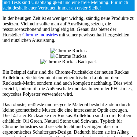
und Tests sind Unabhängigkeit und eine freie Meinung. Für mich
steht deshalb euer Vertrauen immer an erster Stelle!
In der heutigen Zeit ist es weniger wichtig, ständig neue Produkte zu
besitzen. Vielmehr sollte man auf Ausrüstung setzen, die
ressourcenschonend und langlebig ist. Genau das bietet der
Hersteller
Chrome Industries
mit seiner gewissenhaft hergestellten
und nützlichen Ausrüstung.
Ein Beispiel dafür sind die Chrome-Rucksäcke der neuen Ruckas
Kollektion. Sie bieten nicht nur einen frischen Look auf dem
Rucksack-Markt, sondern sind auch komplett nachhaltig. Dies wird
erreicht, indem für die Außenschale und das Innenfutter PFC-freies,
recyceltes Polyester verwendet wird.
Das robuste, reißfeste und recycelte Material besticht zudem durch
kleine geometrische Muster, die eine interessante Optik erzeugen.
Die 14-Liter-Rucksäcke der Ruckas-Kollektion sind in drei Farben
erhältlich: Oil Green, Natural Stone und Schwarz. Typisch für
Chrome Industries sind sie sehr leicht und verfügen über ein
ergonomisches Schultergurt-Design. Dadurch bieten sie im Alltag