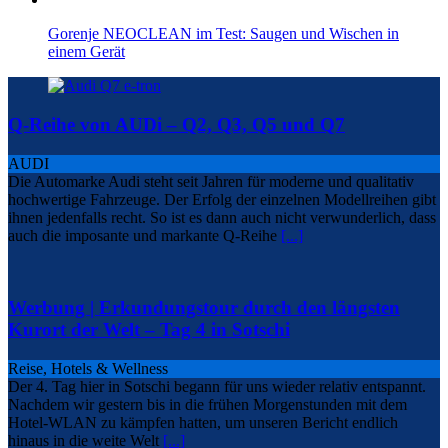
Gorenje NEOCLEAN im Test: Saugen und Wischen in
einem Gerät
Q-Reihe von AUDi – Q2, Q3, Q5 und Q7
AUDI
Die Automarke Audi steht seit Jahren für moderne und qualitativ
hochwertige Fahrzeuge. Der Erfolg der einzelnen Modellreihen gibt
ihnen jedenfalls recht. So ist es dann auch nicht verwunderlich, dass
auch die imposante und markante Q-Reihe
[...]
Werbung | Erkundungstour durch den längsten
Kurort der Welt – Tag 4 in Sotschi
Reise, Hotels & Wellness
Der 4. Tag hier in Sotschi begann für uns wieder relativ entspannt.
Nachdem wir gestern bis in die frühen Morgenstunden mit dem
Hotel-WLAN zu kämpfen hatten, um unseren Bericht endlich
hinaus in die weite Welt
[...]