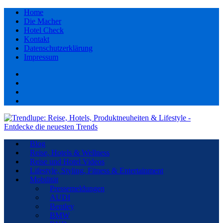
Home
Die Macher
Hotel Check
Kontakt
Datenschutzerklärung
Impressum
Facebook
youtube
Instagram
Pinterest
Blog
Reise, Hotels & Wellness
Reise und Hotel Videos
Lifestyle, Styling, Fitness & Entertainment
Mobilität
Pressemeldungen
AUDI
Bentley
BMW