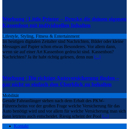
Werbung | Little Printer – Drucke dir deinen eigenen
Kassenbon mit individuellen Inhalten
Lifestyle, Styling, Fitness & Entertainment
Im heutigen digitalen Zeitalter sind Nachrichten, Bilder oder kleine
Messages auf Papier schon etwas Besonderes. Vor allem dann,
wenn sie auf einer Art Kassenbon gedruckt sind. Kassenbon?
Nachrichten? Ja ihr habt richtig gelesen, denn nun
[...]
Werbung | Die richtige Autoversicherung finden –
gar nicht so einfach den Überblick zu behalten
Mobilität
Gerade Fahranfänger stehen nach dem Erhalt des PKW-
Führerscheins vor der großen Frage welche Versicherung für das
Auto benötigt wird und vor allem für welche Versicherung man sich
dann letztens auch entscheidet. Riesig scheint der Pool
[...]
Kontakt