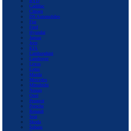
BYD
Cadillac
Citroen
DS Automobiles
Fiat
Ford
Hyundai
Jaguar
Jeep
KIA
Lamborghini
Landrover
Lexus
Lotus
Mazda
Mercedes
Mitsubishi
Nissan
Opel
Peugeot
Porsche
Renault
Seat
Skoda
Subaru