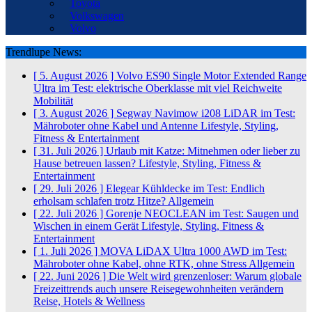
Toyota
Volkswagen
Volvo
Trendlupe News:
[ 5. August 2026 ]
Volvo ES90 Single Motor Extended Range
Ultra im Test: elektrische Oberklasse mit viel Reichweite
Mobilität
[ 3. August 2026 ]
Segway Navimow i208 LiDAR im Test:
Mähroboter ohne Kabel und Antenne
Lifestyle, Styling,
Fitness & Entertainment
[ 31. Juli 2026 ]
Urlaub mit Katze: Mitnehmen oder lieber zu
Hause betreuen lassen?
Lifestyle, Styling, Fitness &
Entertainment
[ 29. Juli 2026 ]
Elegear Kühldecke im Test: Endlich
erholsam schlafen trotz Hitze?
Allgemein
[ 22. Juli 2026 ]
Gorenje NEOCLEAN im Test: Saugen und
Wischen in einem Gerät
Lifestyle, Styling, Fitness &
Entertainment
[ 1. Juli 2026 ]
MOVA LiDAX Ultra 1000 AWD im Test:
Mähroboter ohne Kabel, ohne RTK, ohne Stress
Allgemein
[ 22. Juni 2026 ]
Die Welt wird grenzenloser: Warum globale
Freizeittrends auch unsere Reisegewohnheiten verändern
Reise, Hotels & Wellness