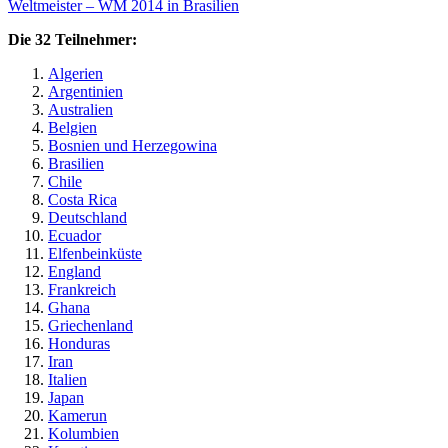
Weltmeister – WM 2014 in Brasilien
Die 32 Teilnehmer:
Algerien
Argentinien
Australien
Belgien
Bosnien und Herzegowina
Brasilien
Chile
Costa Rica
Deutschland
Ecuador
Elfenbeinküste
England
Frankreich
Ghana
Griechenland
Honduras
Iran
Italien
Japan
Kamerun
Kolumbien