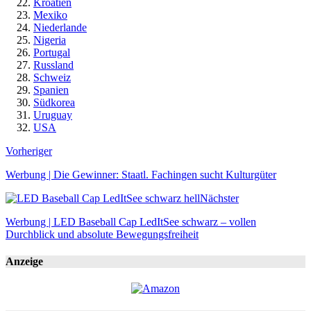
Kroatien
Mexiko
Niederlande
Nigeria
Portugal
Russland
Schweiz
Spanien
Südkorea
Uruguay
USA
Vorheriger
Werbung | Die Gewinner: Staatl. Fachingen sucht Kulturgüter
Nächster
Werbung | LED Baseball Cap LedItSee schwarz – vollen
Durchblick und absolute Bewegungsfreiheit
Anzeige