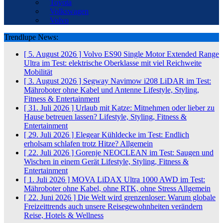
Toyota
Volkswagen
Volvo
Trendlupe News:
[ 5. August 2026 ]
Volvo ES90 Single Motor Extended Range
Ultra im Test: elektrische Oberklasse mit viel Reichweite
Mobilität
[ 3. August 2026 ]
Segway Navimow i208 LiDAR im Test:
Mähroboter ohne Kabel und Antenne
Lifestyle, Styling,
Fitness & Entertainment
[ 31. Juli 2026 ]
Urlaub mit Katze: Mitnehmen oder lieber zu
Hause betreuen lassen?
Lifestyle, Styling, Fitness &
Entertainment
[ 29. Juli 2026 ]
Elegear Kühldecke im Test: Endlich
erholsam schlafen trotz Hitze?
Allgemein
[ 22. Juli 2026 ]
Gorenje NEOCLEAN im Test: Saugen und
Wischen in einem Gerät
Lifestyle, Styling, Fitness &
Entertainment
[ 1. Juli 2026 ]
MOVA LiDAX Ultra 1000 AWD im Test:
Mähroboter ohne Kabel, ohne RTK, ohne Stress
Allgemein
[ 22. Juni 2026 ]
Die Welt wird grenzenloser: Warum globale
Freizeittrends auch unsere Reisegewohnheiten verändern
Reise, Hotels & Wellness