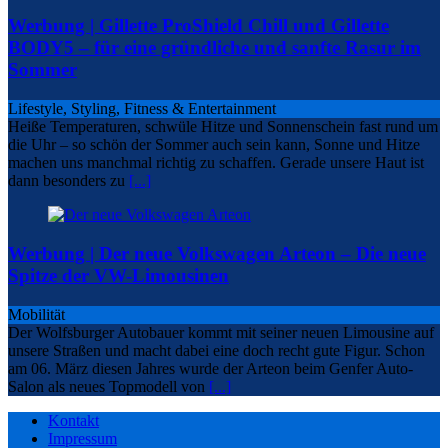
Werbung | Gillette ProShield Chill und Gillette
BODY5 – für eine gründliche und sanfte Rasur im
Sommer
Lifestyle, Styling, Fitness & Entertainment
Heiße Temperaturen, schwüle Hitze und Sonnenschein fast rund um
die Uhr – so schön der Sommer auch sein kann, Sonne und Hitze
machen uns manchmal richtig zu schaffen. Gerade unsere Haut ist
dann besonders zu
[...]
Werbung | Der neue Volkswagen Arteon – Die neue
Spitze der VW-Limousinen
Mobilität
Der Wolfsburger Autobauer kommt mit seiner neuen Limousine auf
unsere Straßen und macht dabei eine doch recht gute Figur. Schon
am 06. März diesen Jahres wurde der Arteon beim Genfer Auto-
Salon als neues Topmodell von
[...]
Kontakt
Impressum