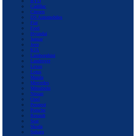
BYD
Cadillac
Citroen
DS Automobiles
Fiat
Ford
Hyundai
Jaguar
Jeep
KIA
Lamborghini
Landrover
Lexus
Lotus
Mazda
Mercedes
Mitsubishi
Nissan
Opel
Peugeot
Porsche
Renault
Seat
Skoda
Subaru