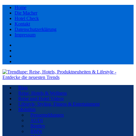
Home
Die Macher
Hotel Check
Kontakt
Datenschutzerklärung
Impressum
Facebook
youtube
Instagram
Pinterest
Blog
Reise, Hotels & Wellness
Reise und Hotel Videos
Lifestyle, Styling, Fitness & Entertainment
Mobilität
Pressemeldungen
AUDI
Bentley
BMW