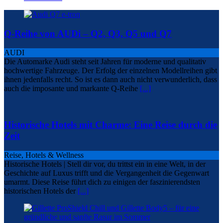
Q-Reihe von AUDi – Q2, Q3, Q5 und Q7
AUDI
Die Automarke Audi steht seit Jahren für moderne und qualitativ
hochwertige Fahrzeuge. Der Erfolg der einzelnen Modellreihen gibt
ihnen jedenfalls recht. So ist es dann auch nicht verwunderlich, dass
auch die imposante und markante Q-Reihe
[...]
Historische Hotels mit Charme: Eine Reise durch die
Zeit
Reise, Hotels & Wellness
Historische Hotels | Stell dir vor, du trittst ein in eine Welt, in der
Geschichte auf Luxus trifft und die Vergangenheit die Gegenwart
umarmt. Diese Reise führt dich zu einigen der faszinierendsten
historischen Hotels der
[...]