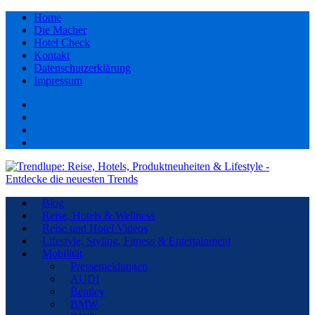
Home
Die Macher
Hotel Check
Kontakt
Datenschutzerklärung
Impressum
Facebook
youtube
Instagram
Pinterest
Blog
Reise, Hotels & Wellness
Reise und Hotel Videos
Lifestyle, Styling, Fitness & Entertainment
Mobilität
Pressemeldungen
AUDI
Bentley
BMW