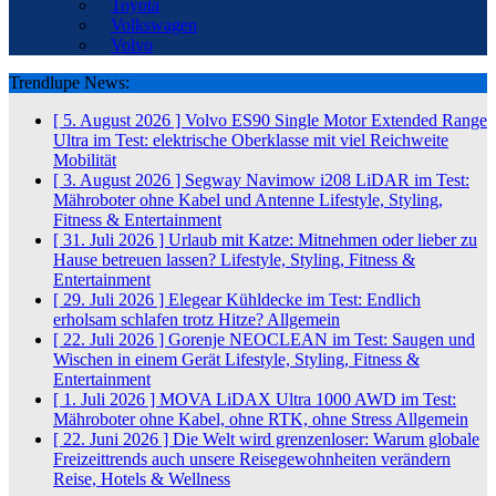
Toyota
Volkswagen
Volvo
Trendlupe News:
[ 5. August 2026 ]
Volvo ES90 Single Motor Extended Range
Ultra im Test: elektrische Oberklasse mit viel Reichweite
Mobilität
[ 3. August 2026 ]
Segway Navimow i208 LiDAR im Test:
Mähroboter ohne Kabel und Antenne
Lifestyle, Styling,
Fitness & Entertainment
[ 31. Juli 2026 ]
Urlaub mit Katze: Mitnehmen oder lieber zu
Hause betreuen lassen?
Lifestyle, Styling, Fitness &
Entertainment
[ 29. Juli 2026 ]
Elegear Kühldecke im Test: Endlich
erholsam schlafen trotz Hitze?
Allgemein
[ 22. Juli 2026 ]
Gorenje NEOCLEAN im Test: Saugen und
Wischen in einem Gerät
Lifestyle, Styling, Fitness &
Entertainment
[ 1. Juli 2026 ]
MOVA LiDAX Ultra 1000 AWD im Test:
Mähroboter ohne Kabel, ohne RTK, ohne Stress
Allgemein
[ 22. Juni 2026 ]
Die Welt wird grenzenloser: Warum globale
Freizeittrends auch unsere Reisegewohnheiten verändern
Reise, Hotels & Wellness