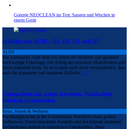
Gorenje NEOCLEAN im Test: Saugen und Wischen in
einem Gerät
Q-Reihe von AUDi – Q2, Q3, Q5 und Q7
AUDI
Die Automarke Audi steht seit Jahren für moderne und qualitativ
hochwertige Fahrzeuge. Der Erfolg der einzelnen Modellreihen gibt
ihnen jedenfalls recht. So ist es dann auch nicht verwunderlich, dass
auch die imposante und markante Q-Reihe
[...]
Übernachten mit gutem Gewissen. Nachhaltige
Hotels in Graubünden
Reise, Hotels & Wellness
Nachhaltigkeit hat in der Graubündner Hotellerie einen großen
Stellenwert. Durch bewusstes Handeln und den Einsatz moderner
Technologien gelingt es zahlreichen Unterkünften, ihren