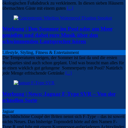
ökologischen Fußabdruck zu verkleinern. In diesen sieben Häusern
übernachten Gäste mit einem guten
[...]
Werbung | Den Sommer im Pool oder am Meer
genießen und dabei eure Musik über den
schwimmenden Lautsprecher hören
Lifestyle, Styling, Fitness & Entertainment
Die Temperaturen steigen, der Sommer ist fast da und die ersten
Poolparties sind auch schon geplant. Und was braucht man alles für
so einen wirklich gut gelungene Sommerparty mit Pool? Natürlich
jede Menge erfrischende Getränke
[...]
Werbung | News: Jaguar F-Type SVR – Von der
schnellen Sorte
Jaguar
Das bildschöne Coupé der Briten nennt sich F-Type – das ist soweit
nichts Neues. Das bisherige Topmodell hörte auf den Namen F-
Type R und fuhr mit einem Kompressor-aufgeladenen Achtzylinder