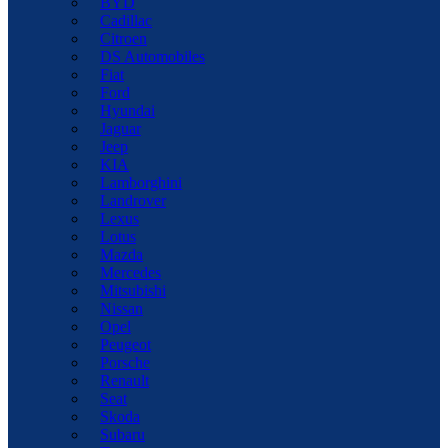
BYD
Cadillac
Citroen
DS Automobiles
Fiat
Ford
Hyundai
Jaguar
Jeep
KIA
Lamborghini
Landrover
Lexus
Lotus
Mazda
Mercedes
Mitsubishi
Nissan
Opel
Peugeot
Porsche
Renault
Seat
Skoda
Subaru