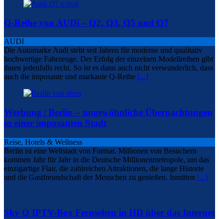
Q-Reihe von AUDi – Q2, Q3, Q5 und Q7
AUDI
Die Automarke Audi steht seit Jahren für moderne und qualitativ
hochwertige Fahrzeuge. Der Erfolg der einzelnen Modellreihen gibt
ihnen jedenfalls recht. So ist es dann auch nicht verwunderlich, dass
auch die imposante und markante Q-Reihe
[...]
Werbung | Berlin – ungewöhnliche Übernachtungen
in einer imposanten Stadt
Reise, Hotels & Wellness
Berlin ist eine Weltstadt von Format. Millionen von Besuchern
kommen Jahr für Jahr in die Deutsche Millionenmetropole, um das
einzigartige Flair, die zahlreichen Attraktionen, die lange Historie
und die Gastfreundschaft der Menschen zu genießen. Inmitten
[...]
Sky Q IPTV-Box Fernsehen in HD über das Internet