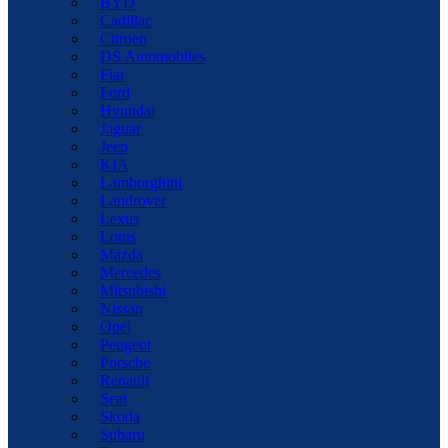
BYD
Cadillac
Citroen
DS Automobiles
Fiat
Ford
Hyundai
Jaguar
Jeep
KIA
Lamborghini
Landrover
Lexus
Lotus
Mazda
Mercedes
Mitsubishi
Nissan
Opel
Peugeot
Porsche
Renault
Seat
Skoda
Subaru