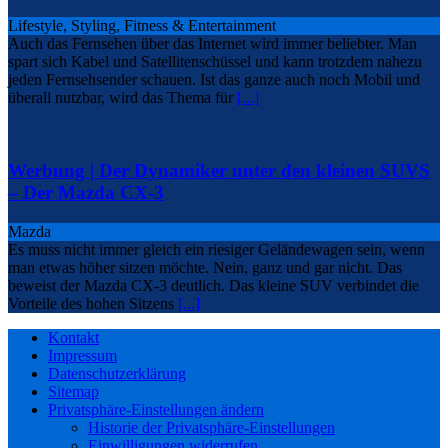
Lifestyle, Styling, Fitness & Entertainment
Auch das Fernsehen über das Internet wird immer beliebter. Man
spart sich Kabel und Satellitenschüssel und kann trotzdem nahezu
jeden Fernsehsender schauen. Ist das ganze auch noch Mobil und
überall nutzbar, wird das Thema für
[...]
Werbung | Der Dynamiker unter den kleinen SUVS
– Der Mazda CX-3
Mazda
Es muss nicht immer gleich ein riesiger Geländewagen sein, wenn
man etwas höher sitzen möchte. Nein, ganz und gar nicht. Das
beweist der Mazda CX-3 deutlich. Das kleine SUV verbindet die
Vorteile des hohen Sitzens
[...]
Kontakt
Impressum
Datenschutzerklärung
Sitemap
Privatsphäre-Einstellungen ändern
Historie der Privatsphäre-Einstellungen
Einwilligungen widerrufen