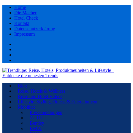
Home
Die Macher
Hotel Check
Kontakt
Datenschutzerklärung
Impressum
Facebook
youtube
Instagram
Pinterest
Blog
Reise, Hotels & Wellness
Reise und Hotel Videos
Lifestyle, Styling, Fitness & Entertainment
Mobilität
Pressemeldungen
AUDI
Bentley
BMW