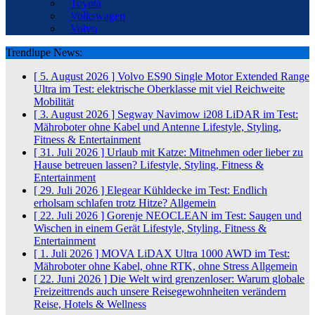
Toyota
Volkswagen
Volvo
Trendlupe News:
[ 5. August 2026 ]
Volvo ES90 Single Motor Extended Range
Ultra im Test: elektrische Oberklasse mit viel Reichweite
Mobilität
[ 3. August 2026 ]
Segway Navimow i208 LiDAR im Test:
Mähroboter ohne Kabel und Antenne
Lifestyle, Styling,
Fitness & Entertainment
[ 31. Juli 2026 ]
Urlaub mit Katze: Mitnehmen oder lieber zu
Hause betreuen lassen?
Lifestyle, Styling, Fitness &
Entertainment
[ 29. Juli 2026 ]
Elegear Kühldecke im Test: Endlich
erholsam schlafen trotz Hitze?
Allgemein
[ 22. Juli 2026 ]
Gorenje NEOCLEAN im Test: Saugen und
Wischen in einem Gerät
Lifestyle, Styling, Fitness &
Entertainment
[ 1. Juli 2026 ]
MOVA LiDAX Ultra 1000 AWD im Test:
Mähroboter ohne Kabel, ohne RTK, ohne Stress
Allgemein
[ 22. Juni 2026 ]
Die Welt wird grenzenloser: Warum globale
Freizeittrends auch unsere Reisegewohnheiten verändern
Reise, Hotels & Wellness