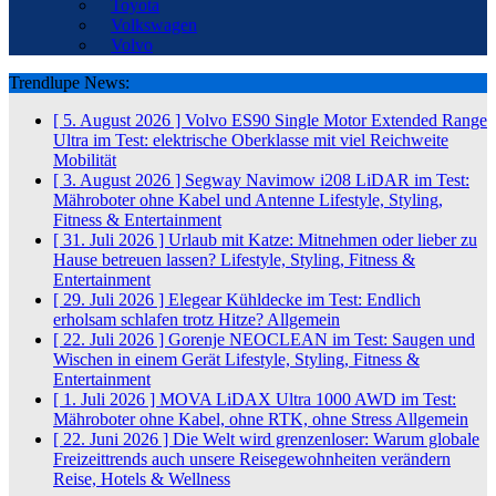
Toyota
Volkswagen
Volvo
Trendlupe News:
[ 5. August 2026 ]
Volvo ES90 Single Motor Extended Range
Ultra im Test: elektrische Oberklasse mit viel Reichweite
Mobilität
[ 3. August 2026 ]
Segway Navimow i208 LiDAR im Test:
Mähroboter ohne Kabel und Antenne
Lifestyle, Styling,
Fitness & Entertainment
[ 31. Juli 2026 ]
Urlaub mit Katze: Mitnehmen oder lieber zu
Hause betreuen lassen?
Lifestyle, Styling, Fitness &
Entertainment
[ 29. Juli 2026 ]
Elegear Kühldecke im Test: Endlich
erholsam schlafen trotz Hitze?
Allgemein
[ 22. Juli 2026 ]
Gorenje NEOCLEAN im Test: Saugen und
Wischen in einem Gerät
Lifestyle, Styling, Fitness &
Entertainment
[ 1. Juli 2026 ]
MOVA LiDAX Ultra 1000 AWD im Test:
Mähroboter ohne Kabel, ohne RTK, ohne Stress
Allgemein
[ 22. Juni 2026 ]
Die Welt wird grenzenloser: Warum globale
Freizeittrends auch unsere Reisegewohnheiten verändern
Reise, Hotels & Wellness