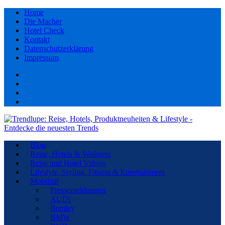
Home
Die Macher
Hotel Check
Kontakt
Datenschutzerklärung
Impressum
Facebook
youtube
Instagram
Pinterest
Blog
Reise, Hotels & Wellness
Reise und Hotel Videos
Lifestyle, Styling, Fitness & Entertainment
Mobilität
Pressemeldungen
AUDI
Bentley
BMW