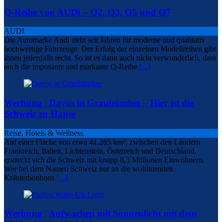
Q-Reihe von AUDi – Q2, Q3, Q5 und Q7
AUDI
Die Automarke Audi steht seit Jahren für moderne und qualitativ
hochwertige Fahrzeuge. Der Erfolg der einzelnen Modellreihen gibt
ihnen jedenfalls recht. So ist es dann auch nicht verwunderlich, dass
auch die imposante und markante Q-Reihe
[...]
Werbung | Davos in Graubünden – Hier ist die
Schweiz zu Hause
Reise, Hotels & Wellness
Auf einer Fläche von etwa 41.285 km², zwischen den Ländern
Frankreich, Italien, Lichtenstein, Österreich und Deutschland,
erstreckt sich die Schweiz mit knapp 8,3 Millionen Einwohnern.
Wer bei dem Namen Schweiz nur an die wohltuenden
Kräuterbonbons
[...]
Werbung | Aufwachen mit Sonnenlicht mit dem