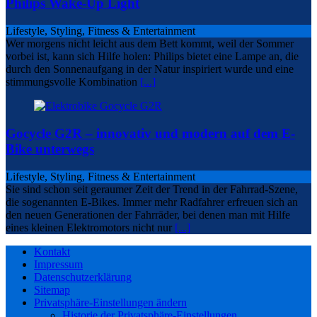
Philips Wake-Up Light
Lifestyle, Styling, Fitness & Entertainment
Wer morgens nicht leicht aus dem Bett kommt, weil der Sommer
vorbei ist, kann sich Hilfe holen: Philips bietet eine Lampe an, die
durch den Sonnenaufgang in der Natur inspiriert wurde und eine
stimmungsvolle Kombination
[...]
Gocycle G2R – innovativ und modern auf dem E-
Bike unterwegs
Lifestyle, Styling, Fitness & Entertainment
Sie sind schon seit geraumer Zeit der Trend in der Fahrrad-Szene,
die sogenannten E-Bikes. Immer mehr Radfahrer erfreuen sich an
den neuen Generationen der Fahrräder, bei denen man mit Hilfe
eines kleinen Elektromotors nicht nur
[...]
Kontakt
Impressum
Datenschutzerklärung
Sitemap
Privatsphäre-Einstellungen ändern
Historie der Privatsphäre-Einstellungen