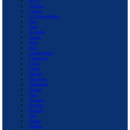
BYD
Cadillac
Citroen
DS Automobiles
Fiat
Ford
Hyundai
Jaguar
Jeep
KIA
Lamborghini
Landrover
Lexus
Lotus
Mazda
Mercedes
Mitsubishi
Nissan
Opel
Peugeot
Porsche
Renault
Seat
Skoda
Subaru