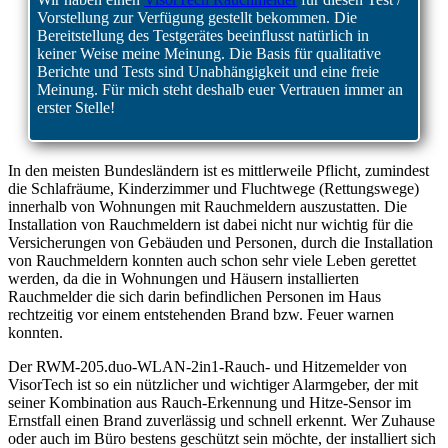
Vorstellung zur Verfügung gestellt bekommen. Die
Bereitstellung des Testgerätes beeinflusst natürlich in
keiner Weise meine Meinung. Die Basis für qualitative
Berichte und Tests sind Unabhängigkeit und eine freie
Meinung. Für mich steht deshalb euer Vertrauen immer an
erster Stelle!
In den meisten Bundesländern ist es mittlerweile Pflicht, zumindest
die Schlafräume, Kinderzimmer und Fluchtwege (Rettungswege)
innerhalb von Wohnungen mit Rauchmeldern auszustatten. Die
Installation von Rauchmeldern ist dabei nicht nur wichtig für die
Versicherungen von Gebäuden und Personen, durch die Installation
von Rauchmeldern konnten auch schon sehr viele Leben gerettet
werden, da die in Wohnungen und Häusern installierten
Rauchmelder die sich darin befindlichen Personen im Haus
rechtzeitig vor einem entstehenden Brand bzw. Feuer warnen
konnten.
Der RWM-205.duo-WLAN-2in1-Rauch- und Hitzemelder von
VisorTech ist so ein nützlicher und wichtiger Alarmgeber, der mit
seiner Kombination aus Rauch-Erkennung und Hitze-Sensor im
Ernstfall einen Brand zuverlässig und schnell erkennt. Wer Zuhause
oder auch im Büro bestens geschützt sein möchte, der installiert sich