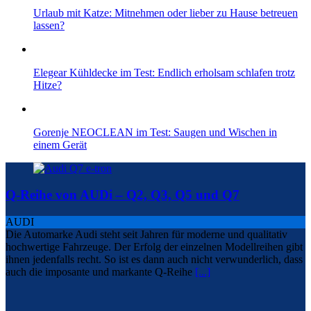
Urlaub mit Katze: Mitnehmen oder lieber zu Hause betreuen
lassen?
Elegear Kühldecke im Test: Endlich erholsam schlafen trotz
Hitze?
Gorenje NEOCLEAN im Test: Saugen und Wischen in
einem Gerät
Q-Reihe von AUDi – Q2, Q3, Q5 und Q7
AUDI
Die Automarke Audi steht seit Jahren für moderne und qualitativ
hochwertige Fahrzeuge. Der Erfolg der einzelnen Modellreihen gibt
ihnen jedenfalls recht. So ist es dann auch nicht verwunderlich, dass
auch die imposante und markante Q-Reihe
[...]