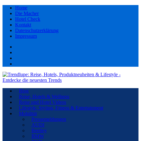
Home
Die Macher
Hotel Check
Kontakt
Datenschutzerklärung
Impressum
Facebook
youtube
Instagram
Pinterest
Blog
Reise, Hotels & Wellness
Reise und Hotel Videos
Lifestyle, Styling, Fitness & Entertainment
Mobilität
Pressemeldungen
AUDI
Bentley
BMW