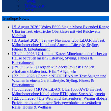
Toyota
Volkswagen
Volvo
Trendlupe News:
[ 5. August 2026 ]
Volvo ES90 Single Motor Extended Range
Ultra im Test: elektrische Oberklasse mit viel Reichweite
Mobilität
[ 3. August 2026 ]
Segway Navimow i208 LiDAR im Test:
Mähroboter ohne Kabel und Antenne
Lifestyle, Styling,
Fitness & Entertainment
[ 31. Juli 2026 ]
Urlaub mit Katze: Mitnehmen oder lieber zu
Hause betreuen lassen?
Lifestyle, Styling, Fitness &
Entertainment
[ 29. Juli 2026 ]
Elegear Kühldecke im Test: Endlich
erholsam schlafen trotz Hitze?
Allgemein
[ 22. Juli 2026 ]
Gorenje NEOCLEAN im Test: Saugen und
Wischen in einem Gerät
Lifestyle, Styling, Fitness &
Entertainment
[ 1. Juli 2026 ]
MOVA LiDAX Ultra 1000 AWD im Test:
Mähroboter ohne Kabel, ohne RTK, ohne Stress
Allgemein
[ 22. Juni 2026 ]
Die Welt wird grenzenloser: Warum globale
Freizeittrends auch unsere Reisegewohnheiten verändern
Reise, Hotels & Wellness