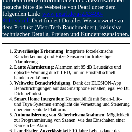
Für detaillierte Informationen und Spezifikationen
besuche bitte die Webseite von Pearl unter dem
folgenden Link:
www.pearl.de/a-ZX3490-
3111.shtml
. Dort findest Du alles Wissenswerte zu
dem Produkt (VisorTech Rauchmelder), inklusive
technischer Details, Preisen und Kundenrezensionen.
Zuverlässige Erkennung
: Integrierte fotoelektrische
Raucherkennung und Hitze-Sensoren für frühzeitige
Alarmierung.
Laute Alarmierung
: Alarmton mit 85 dB Lautstärke und
optische Warnung durch LED, um im Ernstfall schnell
handeln zu können.
Weltweite Benachrichtigung
: Dank der ELESION-App
Benachrichtigungen auf das Smartphone erhalten, egal wo Du
Dich befindest.
Smart Home Integration
: Kompatibilität mit Smart-Life-
und Tuya-Systemen ermöglicht die Vernetzung und Steuerung
über eine zentrale Plattform.
Automatisierung von Sicherheitsmaßnahmen
: Möglichkeit
zur Programmierung von Szenen, wie das Einschalten einer
Kamera bei Alarm.
Langfristige Zuverlässigkeit
: 10 Jahre Lebensdauer des