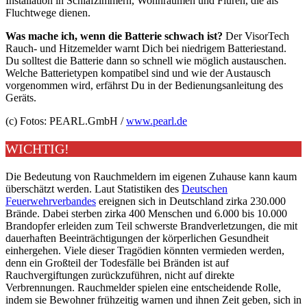
Installation in Schlafzimmern, Wohnräumen und Fluren, die als
Fluchtwege dienen.
Was mache ich, wenn die Batterie schwach ist?
Der VisorTech
Rauch- und Hitzemelder warnt Dich bei niedrigem Batteriestand.
Du solltest die Batterie dann so schnell wie möglich austauschen.
Welche Batterietypen kompatibel sind und wie der Austausch
vorgenommen wird, erfährst Du in der Bedienungsanleitung des
Geräts.
(c) Fotos: PEARL.GmbH /
www.pearl.de
WICHTIG!
Die Bedeutung von Rauchmeldern im eigenen Zuhause kann kaum
überschätzt werden. Laut Statistiken des
Deutschen
Feuerwehrverbandes
ereignen sich in Deutschland zirka 230.000
Brände. Dabei sterben zirka 400 Menschen und 6.000 bis 10.000
Brandopfer erleiden zum Teil schwerste Brandverletzungen, die mit
dauerhaften Beeinträchtigungen der körperlichen Gesundheit
einhergehen. Viele dieser Tragödien könnten vermieden werden,
denn ein Großteil der Todesfälle bei Bränden ist auf
Rauchvergiftungen zurückzuführen, nicht auf direkte
Verbrennungen. Rauchmelder spielen eine entscheidende Rolle,
indem sie Bewohner frühzeitig warnen und ihnen Zeit geben, sich in