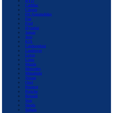
BYD
Cadillac
Citroen
DS Automobiles
Fiat
Ford
Hyundai
Jaguar
Jeep
KIA
Lamborghini
Landrover
Lexus
Lotus
Mazda
Mercedes
Mitsubishi
Nissan
Opel
Peugeot
Porsche
Renault
Seat
Skoda
Subaru