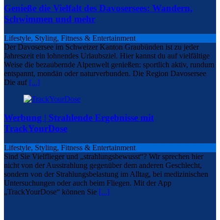
Genieße die Vielfalt des Davosersees: Wandern,
Schwimmen und mehr
Lifestyle, Styling, Fitness & Entertainment
Der Davosersee im Schweizer Kanton Graubünden ist zu jeder
Jahreszeit ein lohnendes Urlaubsziel. Hier kannst du auf vielfältige
Weise die bezaubernde Alpenwelt genießen: sportlich aktiv, rundum
entspannt, mondän oder naturverbunden. Die Region Davosersee
Die auf
[...]
Werbung | Strahlende Ergebnisse mit
TrackYourDose
Lifestyle, Styling, Fitness & Entertainment
Sind Sie Vielflieger und „strahlungsbewusst“? Wir sprechen hier
nicht von der Ausstrahlung gegenüber dem anderen Geschlecht,
sondern von der Strahlungsbelastung im Alltag, bei medizinischen
Untersuchungen oder auch beim Fliegen. Mit der App
„TrackYourDose“ können Sie
[...]