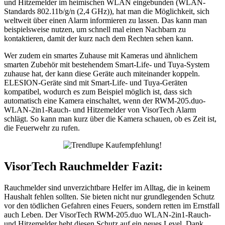
und Hitzemelder im heimischen WLAN eingebunden (WLAN-
Standards 802.11b/g/n (2,4 GHz)), hat man die Möglichkeit, sich
weltweit über einen Alarm informieren zu lassen. Das kann man
beispielsweise nutzen, um schnell mal einen Nachbarn zu
kontaktieren, damit der kurz nach dem Rechten sehen kann.
Wer zudem ein smartes Zuhause mit Kameras und ähnlichem
smarten Zubehör mit bestehendem Smart-Life- und Tuya-System
zuhause hat, der kann diese Geräte auch miteinander koppeln.
ELESION-Geräte sind mit Smart-Life- und Tuya-Geräten
kompatibel, wodurch es zum Beispiel möglich ist, dass sich
automatisch eine Kamera einschaltet, wenn der RWM-205.duo-
WLAN-2in1-Rauch- und Hitzemelder von VisorTech Alarm
schlägt. So kann man kurz über die Kamera schauen, ob es Zeit ist,
die Feuerwehr zu rufen.
VisorTech Rauchmelder Fazit:
Rauchmelder sind unverzichtbare Helfer im Alltag, die in keinem
Haushalt fehlen sollten. Sie bieten nicht nur grundlegenden Schutz
vor den tödlichen Gefahren eines Feuers, sondern retten im Ernstfall
auch Leben. Der VisorTech RWM-205.duo WLAN-2in1-Rauch-
und Hitzemelder hebt diesen Schutz auf ein neues Level. Dank