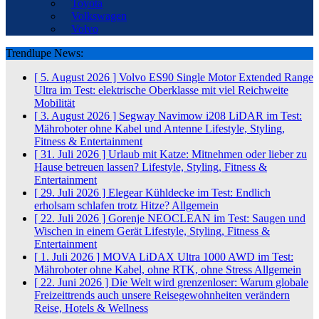
Toyota
Volkswagen
Volvo
Trendlupe News:
[ 5. August 2026 ]
Volvo ES90 Single Motor Extended Range
Ultra im Test: elektrische Oberklasse mit viel Reichweite
Mobilität
[ 3. August 2026 ]
Segway Navimow i208 LiDAR im Test:
Mähroboter ohne Kabel und Antenne
Lifestyle, Styling,
Fitness & Entertainment
[ 31. Juli 2026 ]
Urlaub mit Katze: Mitnehmen oder lieber zu
Hause betreuen lassen?
Lifestyle, Styling, Fitness &
Entertainment
[ 29. Juli 2026 ]
Elegear Kühldecke im Test: Endlich
erholsam schlafen trotz Hitze?
Allgemein
[ 22. Juli 2026 ]
Gorenje NEOCLEAN im Test: Saugen und
Wischen in einem Gerät
Lifestyle, Styling, Fitness &
Entertainment
[ 1. Juli 2026 ]
MOVA LiDAX Ultra 1000 AWD im Test:
Mähroboter ohne Kabel, ohne RTK, ohne Stress
Allgemein
[ 22. Juni 2026 ]
Die Welt wird grenzenloser: Warum globale
Freizeittrends auch unsere Reisegewohnheiten verändern
Reise, Hotels & Wellness