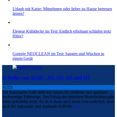
Urlaub mit Katze: Mitnehmen oder lieber zu Hause betreuen
lassen?
Elegear Kühldecke im Test: Endlich erholsam schlafen trotz
Hitze?
Gorenje NEOCLEAN im Test: Saugen und Wischen in
einem Gerät
Q-Reihe von AUDi – Q2, Q3, Q5 und Q7
AUDI
Die Automarke Audi steht seit Jahren für moderne und qualitativ
hochwertige Fahrzeuge. Der Erfolg der einzelnen Modellreihen gibt
ihnen jedenfalls recht. So ist es dann auch nicht verwunderlich, dass
auch die imposante und markante Q-Reihe
[...]