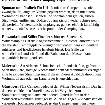
Spontan und flexibel:
Ein Urlaub mit dem Camper muss nicht
zwangsläufig lange im Voraus geplant werden, denn mit einem
Wohnmobil kannst du schnell und spontan dem grauen, tristen
Stadtwetter entfliehen. Solltest du am Zielort weder Schnee noch
die perfekte Winteraussicht empfangen, geht es einfach kurzfristig
weiter zum nächsten Aussichtspunkt oder Campingplatz.
Einsamkeit und Stille:
Eine der schönsten Seiten des
Wintercampings ist die Abgeschiedenheit. In dieser Jahreszeit sind
die meisten Campingplätze weniger frequentiert, was ein deutlich
ruhigeres und friedlicheres Erlebnis bietet. Die Stille der
winterlichen Landschaft und die Ruhe von den Massen kann
unglaublich beruhigend sein
Malerische Aussichten:
Schneebedeckte Landschaften, gefrorene
Seen und klare, frostige Nächte unter dem Sternenhimmel erzeugen
eine besondere Stimmung und Kulisse. Dieser Ausblick direkt vom
Wohnmobil aus oder am Lagerfeuer ist unschlagbar.
Günstiger:
Fürs Campen bedeutet der Winter Nebensaison. Das hat
den entscheidenden Vorteil, dass es im Vergleich zum
Sommercamping und auch zu anderen Unterkünften in der
Winterzeit wesentlich günstiger ist. Auch an Tagen wie Silvester, die
vielerorts Hochsaison bedeutet, ist das Campen eine günstigere