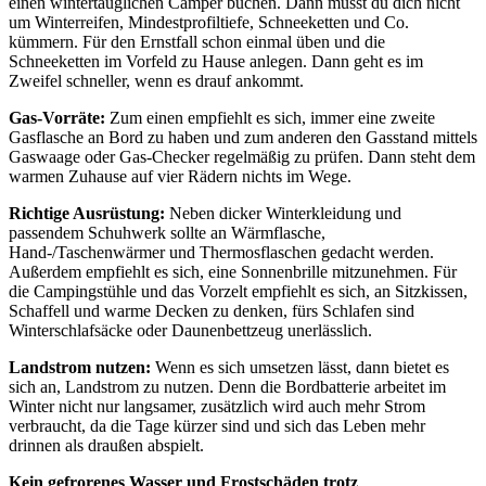
einen wintertauglichen Camper buchen. Dann musst du dich nicht
um Winterreifen, Mindestprofiltiefe, Schneeketten und Co.
kümmern. Für den Ernstfall schon einmal üben und die
Schneeketten im Vorfeld zu Hause anlegen. Dann geht es im
Zweifel schneller, wenn es drauf ankommt.
Gas-Vorräte:
Zum einen empfiehlt es sich, immer eine zweite
Gasflasche an Bord zu haben und zum anderen den Gasstand mittels
Gaswaage oder Gas-Checker regelmäßig zu prüfen. Dann steht dem
warmen Zuhause auf vier Rädern nichts im Wege.
Richtige Ausrüstung:
Neben dicker Winterkleidung und
passendem Schuhwerk sollte an Wärmflasche,
Hand-/Taschenwärmer und Thermosflaschen gedacht werden.
Außerdem empfiehlt es sich, eine Sonnenbrille mitzunehmen. Für
die Campingstühle und das Vorzelt empfiehlt es sich, an Sitzkissen,
Schaffell und warme Decken zu denken, fürs Schlafen sind
Winterschlafsäcke oder Daunenbettzeug unerlässlich.
Landstrom nutzen:
Wenn es sich umsetzen lässt, dann bietet es
sich an, Landstrom zu nutzen. Denn die Bordbatterie arbeitet im
Winter nicht nur langsamer, zusätzlich wird auch mehr Strom
verbraucht, da die Tage kürzer sind und sich das Leben mehr
drinnen als draußen abspielt.
Kein gefrorenes Wasser und Frostschäden trotz