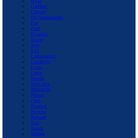
BYD
Cadillac
Citroen
DS Automobiles
Fiat
Ford
Hyundai
Jaguar
Jeep
KIA
Lamborghini
Landrover
Lexus
Lotus
Mazda
Mercedes
Mitsubishi
Nissan
Opel
Peugeot
Porsche
Renault
Seat
Skoda
Subaru