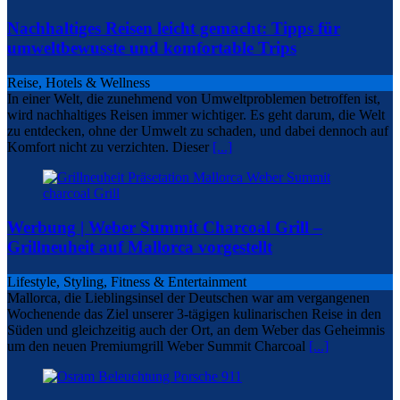
Nachhaltiges Reisen leicht gemacht: Tipps für
umweltbewusste und komfortable Trips
Reise, Hotels & Wellness
In einer Welt, die zunehmend von Umweltproblemen betroffen ist,
wird nachhaltiges Reisen immer wichtiger. Es geht darum, die Welt
zu entdecken, ohne der Umwelt zu schaden, und dabei dennoch auf
Komfort nicht zu verzichten. Dieser
[...]
Werbung | Weber Summit Charcoal Grill –
Grillneuheit auf Mallorca vorgestellt
Lifestyle, Styling, Fitness & Entertainment
Mallorca, die Lieblingsinsel der Deutschen war am vergangenen
Wochenende das Ziel unserer 3-tägigen kulinarischen Reise in den
Süden und gleichzeitig auch der Ort, an dem Weber das Geheimnis
um den neuen Premiumgrill Weber Summit Charcoal
[...]