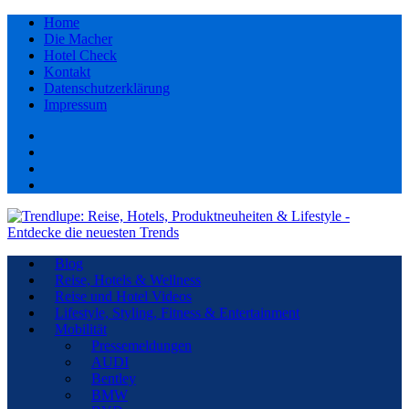
Home
Die Macher
Hotel Check
Kontakt
Datenschutzerklärung
Impressum
Facebook
youtube
Instagram
Pinterest
Blog
Reise, Hotels & Wellness
Reise und Hotel Videos
Lifestyle, Styling, Fitness & Entertainment
Mobilität
Pressemeldungen
AUDI
Bentley
BMW