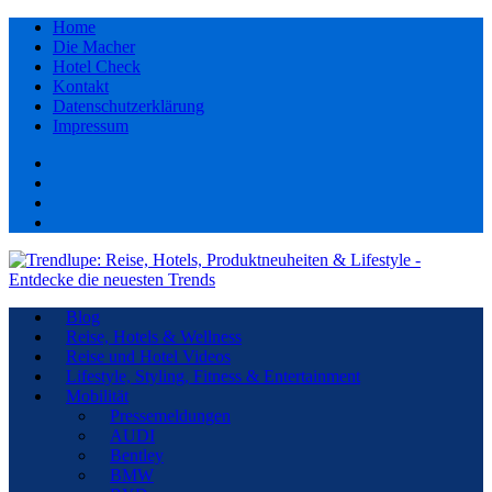
Home
Die Macher
Hotel Check
Kontakt
Datenschutzerklärung
Impressum
Facebook
youtube
Instagram
Pinterest
Blog
Reise, Hotels & Wellness
Reise und Hotel Videos
Lifestyle, Styling, Fitness & Entertainment
Mobilität
Pressemeldungen
AUDI
Bentley
BMW