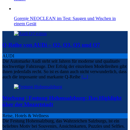
Gorenje NEOCLEAN im Test: Saugen und Wischen in
einem Gerät
Q-Reihe von AUDi – Q2, Q3, Q5 und Q7
AUDI
Die Automarke Audi steht seit Jahren für moderne und qualitativ
hochwertige Fahrzeuge. Der Erfolg der einzelnen Modellreihen gibt
ihnen jedenfalls recht. So ist es dann auch nicht verwunderlich, dass
auch die imposante und markante Q-Reihe
[...]
Werbung | Festung Hohensalzburg: Das Highlight
über der Mozartstadt
Reise, Hotels & Wellness
Die Festung Hohensalzburg, das Wahrzeichen Salzburgs, ist ein
beliebtes Motiv bei Souvenirs, Ansichtskarten, Puzzles und Selfies.