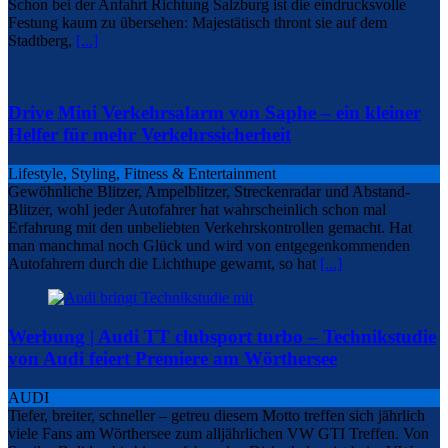
Schon bei der Anfahrt Richtung Salzburg ist die eindrucksvolle
Festung kaum zu übersehen: Majestätisch thront sie auf dem
Stadtberg,
[...]
Drive Mini Verkehrsalarm von Saphe – ein kleiner
Helfer für mehr Verkehrssicherheit
Lifestyle, Styling, Fitness & Entertainment
Gewöhnliche Blitzer, Ampelblitzer, Streckenradar und Abstand-
Blitzer, wohl jeder Autofahrer hat wahrscheinlich schon mal
Erfahrung mit den unbeliebten Verkehrskontrollen gemacht. Hat
man manchmal noch Glück und wird von entgegenkommenden
Autofahrern durch die Lichthupe gewarnt, so hat
[...]
Werbung | Audi TT clubsport turbo – Technikstudie
von Audi feiert Premiere am Wörthersee
AUDI
Tiefer, breiter, schneller – getreu diesem Motto treffen sich jährlich
viele Fans am Wörthersee zum alljährlichen VW GTI Treffen. Von