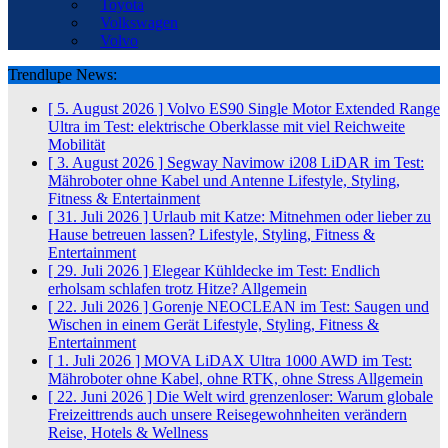
Toyota
Volkswagen
Volvo
Trendlupe News:
[ 5. August 2026 ]
Volvo ES90 Single Motor Extended Range
Ultra im Test: elektrische Oberklasse mit viel Reichweite
Mobilität
[ 3. August 2026 ]
Segway Navimow i208 LiDAR im Test:
Mähroboter ohne Kabel und Antenne
Lifestyle, Styling,
Fitness & Entertainment
[ 31. Juli 2026 ]
Urlaub mit Katze: Mitnehmen oder lieber zu
Hause betreuen lassen?
Lifestyle, Styling, Fitness &
Entertainment
[ 29. Juli 2026 ]
Elegear Kühldecke im Test: Endlich
erholsam schlafen trotz Hitze?
Allgemein
[ 22. Juli 2026 ]
Gorenje NEOCLEAN im Test: Saugen und
Wischen in einem Gerät
Lifestyle, Styling, Fitness &
Entertainment
[ 1. Juli 2026 ]
MOVA LiDAX Ultra 1000 AWD im Test:
Mähroboter ohne Kabel, ohne RTK, ohne Stress
Allgemein
[ 22. Juni 2026 ]
Die Welt wird grenzenloser: Warum globale
Freizeittrends auch unsere Reisegewohnheiten verändern
Reise, Hotels & Wellness