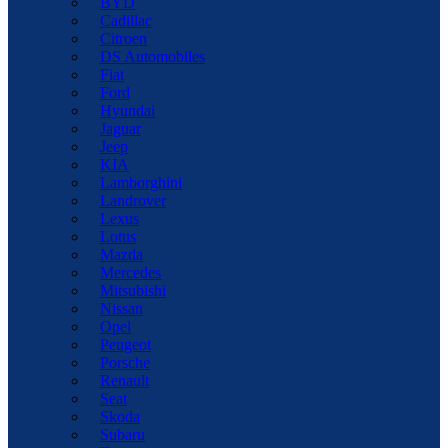
BYD
Cadillac
Citroen
DS Automobiles
Fiat
Ford
Hyundai
Jaguar
Jeep
KIA
Lamborghini
Landrover
Lexus
Lotus
Mazda
Mercedes
Mitsubishi
Nissan
Opel
Peugeot
Porsche
Renault
Seat
Skoda
Subaru