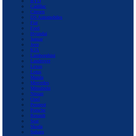
BYD
Cadillac
Citroen
DS Automobiles
Fiat
Ford
Hyundai
Jaguar
Jeep
KIA
Lamborghini
Landrover
Lexus
Lotus
Mazda
Mercedes
Mitsubishi
Nissan
Opel
Peugeot
Porsche
Renault
Seat
Skoda
Subaru