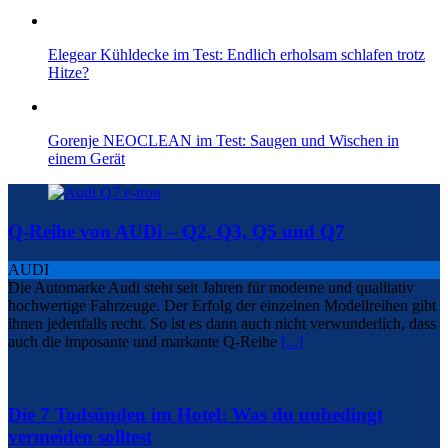
Elegear Kühldecke im Test: Endlich erholsam schlafen trotz
Hitze?
Gorenje NEOCLEAN im Test: Saugen und Wischen in
einem Gerät
Q-Reihe von AUDi – Q2, Q3, Q5 und Q7
AUDI
Die Automarke Audi steht seit Jahren für moderne und qualitativ
hochwertige Fahrzeuge. Der Erfolg der einzelnen Modellreihen gibt
ihnen jedenfalls recht. So ist es dann auch nicht verwunderlich, dass
auch die imposante und markante Q-Reihe
[...]
Die 7 Todsünden im Hotel: Was du unbedingt
vermeiden solltest