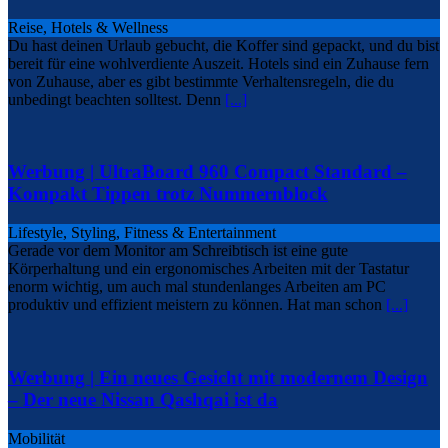
Reise, Hotels & Wellness
Du hast deinen Urlaub gebucht, die Koffer sind gepackt, und du bist
bereit für eine wohlverdiente Auszeit. Hotels sind ein Zuhause fern
von Zuhause, aber es gibt bestimmte Verhaltensregeln, die du
unbedingt beachten solltest. Denn
[...]
Werbung | UltraBoard 960 Compact Standard –
Kompakt Tippen trotz Nummernblock
Lifestyle, Styling, Fitness & Entertainment
Gerade vor dem Monitor am Schreibtisch ist eine gute
Körperhaltung und ein ergonomisches Arbeiten mit der Tastatur
enorm wichtig, um auch mal stundenlanges Arbeiten am PC
produktiv und effizient meistern zu können. Hat man schon
[...]
Werbung | Ein neues Gesicht mit modernem Design
– Der neue Nissan Qashqai ist da
Mobilität