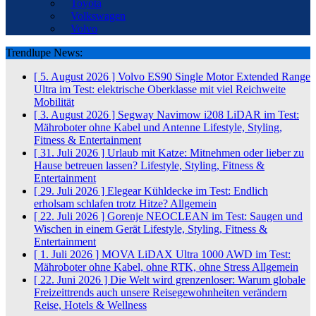
Toyota
Volkswagen
Volvo
Trendlupe News:
[ 5. August 2026 ]
Volvo ES90 Single Motor Extended Range
Ultra im Test: elektrische Oberklasse mit viel Reichweite
Mobilität
[ 3. August 2026 ]
Segway Navimow i208 LiDAR im Test:
Mähroboter ohne Kabel und Antenne
Lifestyle, Styling,
Fitness & Entertainment
[ 31. Juli 2026 ]
Urlaub mit Katze: Mitnehmen oder lieber zu
Hause betreuen lassen?
Lifestyle, Styling, Fitness &
Entertainment
[ 29. Juli 2026 ]
Elegear Kühldecke im Test: Endlich
erholsam schlafen trotz Hitze?
Allgemein
[ 22. Juli 2026 ]
Gorenje NEOCLEAN im Test: Saugen und
Wischen in einem Gerät
Lifestyle, Styling, Fitness &
Entertainment
[ 1. Juli 2026 ]
MOVA LiDAX Ultra 1000 AWD im Test:
Mähroboter ohne Kabel, ohne RTK, ohne Stress
Allgemein
[ 22. Juni 2026 ]
Die Welt wird grenzenloser: Warum globale
Freizeittrends auch unsere Reisegewohnheiten verändern
Reise, Hotels & Wellness