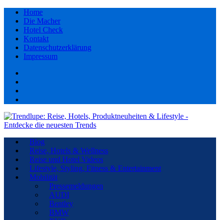
Home
Die Macher
Hotel Check
Kontakt
Datenschutzerklärung
Impressum
Facebook
youtube
Instagram
Pinterest
Blog
Reise, Hotels & Wellness
Reise und Hotel Videos
Lifestyle, Styling, Fitness & Entertainment
Mobilität
Pressemeldungen
AUDI
Bentley
BMW