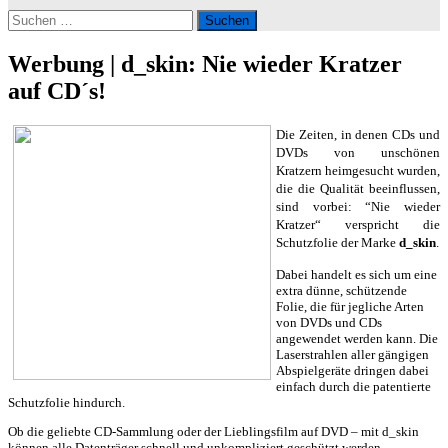
Suchen
nach:
Werbung | d_skin: Nie wieder Kratzer
auf CD´s!
Die Zeiten, in denen CDs und
DVDs von unschönen
Kratzern heimgesucht wurden,
die die Qualität beeinflussen,
sind vorbei: “Nie wieder
Kratzer“ verspricht die
Schutzfolie der Marke
d_skin
.
Dabei handelt es sich um eine
extra dünne, schützende
Folie, die für jegliche Arten
von DVDs und CDs
angewendet werden kann. Die
Laserstrahlen aller gängigen
Abspielgeräte dringen dabei
einfach durch die patentierte
Schutzfolie hindurch.
Ob die geliebte CD-Sammlung oder der Lieblingsfilm auf DVD – mit d_skin
können alle Datenträger schnell und unkompliziert geschützt werden.