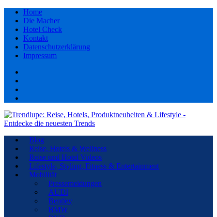
Home
Die Macher
Hotel Check
Kontakt
Datenschutzerklärung
Impressum
Facebook
youtube
Instagram
Pinterest
Blog
Reise, Hotels & Wellness
Reise und Hotel Videos
Lifestyle, Styling, Fitness & Entertainment
Mobilität
Pressemeldungen
AUDI
Bentley
BMW