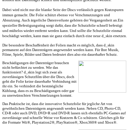
Dabei wird nicht nur die blanke Seite der Discs verlässlich gegen Kratzspuren
immun gemacht. Die Folie schützt ebenso vor Verschmutzungen und
Abnutzung. Auch ärgerliche Datenverluste gehören der Vergangenheit an.
Ein
spezieller Befestigungsring sorgt dafür, dass die Schutzfolie schnell befestigt
und mühelos wieder entfernt werden kann. Und sollte die Schutzfolie einmal
beschädigt werden, kann man sie ganz einfach durch eine neue d_skin ersetzen.
Die besondere Beschaffenheit der Folien macht es möglich, dass d_skin
permanent auf den Datenträgern angewendet werden kann. Für Ihre Musik,
Filme, Spiele, Bilder und Daten bedeutet dies also ein dauerhafter Schutz.
Beschädigungen der Datenträger brauchen
nicht befürchtet zu werden. Wie das
funktioniert? d_skin legt sich zwar als
zuverlässigen Schutzfilm über die Discs, doch
geht die Folie keine dauerhafte Verbindung mit
ihr ein. So verhindert die bestmögliche
Kühlung, dass es zu Beschädigungen oder gar
zu unerwünschten Verschmelzungen kommt.
Das Praktische ist, dass die innovative Schutzfolie für jegliche Art von
gewöhnlichen Datenträgern angewandt werden kann. Neben CD, Photo-CD,
CD-R oder auch DVD, DVD+R und DVD-R lassen sich ebenfalls PC-Games auf
zuverlässige und schnelle Weise vor Kratzern & Co schützen. Gleiches gilt für
die Formate Wii®, Playstation2®, PlayStation®, Xbox360® und Xbox®.