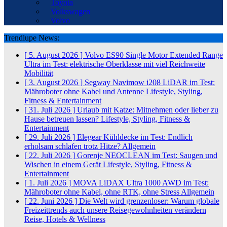
Toyota
Volkswagen
Volvo
Trendlupe News:
[ 5. August 2026 ]
Volvo ES90 Single Motor Extended Range
Ultra im Test: elektrische Oberklasse mit viel Reichweite
Mobilität
[ 3. August 2026 ]
Segway Navimow i208 LiDAR im Test:
Mähroboter ohne Kabel und Antenne
Lifestyle, Styling,
Fitness & Entertainment
[ 31. Juli 2026 ]
Urlaub mit Katze: Mitnehmen oder lieber zu
Hause betreuen lassen?
Lifestyle, Styling, Fitness &
Entertainment
[ 29. Juli 2026 ]
Elegear Kühldecke im Test: Endlich
erholsam schlafen trotz Hitze?
Allgemein
[ 22. Juli 2026 ]
Gorenje NEOCLEAN im Test: Saugen und
Wischen in einem Gerät
Lifestyle, Styling, Fitness &
Entertainment
[ 1. Juli 2026 ]
MOVA LiDAX Ultra 1000 AWD im Test:
Mähroboter ohne Kabel, ohne RTK, ohne Stress
Allgemein
[ 22. Juni 2026 ]
Die Welt wird grenzenloser: Warum globale
Freizeittrends auch unsere Reisegewohnheiten verändern
Reise, Hotels & Wellness