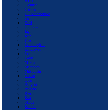
BYD
Cadillac
Citroen
DS Automobiles
Fiat
Ford
Hyundai
Jaguar
Jeep
KIA
Lamborghini
Landrover
Lexus
Lotus
Mazda
Mercedes
Mitsubishi
Nissan
Opel
Peugeot
Porsche
Renault
Seat
Skoda
Subaru