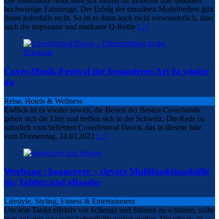
Die Automarke Audi steht seit Jahren für moderne und qualitativ
hochwertige Fahrzeuge. Der Erfolg der einzelnen Modellreihen gibt
ihnen jedenfalls recht. So ist es dann auch nicht verwunderlich, dass
auch die imposante und markante Q-Reihe
[...]
Cover-Musik-Festival der besonderen Art ist wieder
da
Reise, Hotels & Wellness
Endlich ist es wieder soweit, die Besten der Besten Coverbands
geben sich die Ehre und treffen sich in der Schweiz. Die Rede ist
natürlich vom beliebten Coverfestival Davos, das in diesem Jahr
vom Donnerstag, 24.03.2022
[...]
Werbung | booncover – clevere Multifunktionshülle
für Tablets und eReader
Lifestyle, Styling, Fitness & Entertainment
Um sein Tablet effektiv vor Schmutz und Stürzen zu schützen, sollte
man auf eine passende Schutzhülle zurückgreifen. Die gibt es, je