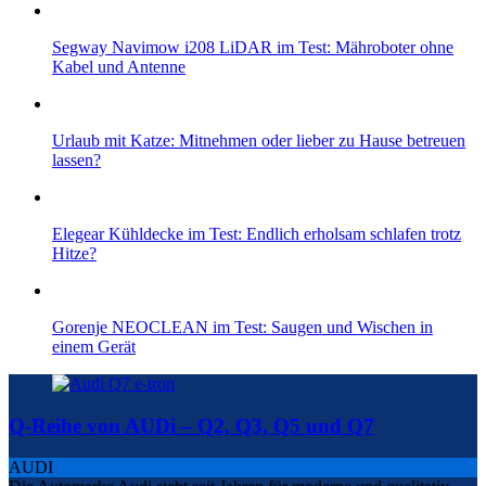
Segway Navimow i208 LiDAR im Test: Mähroboter ohne
Kabel und Antenne
Urlaub mit Katze: Mitnehmen oder lieber zu Hause betreuen
lassen?
Elegear Kühldecke im Test: Endlich erholsam schlafen trotz
Hitze?
Gorenje NEOCLEAN im Test: Saugen und Wischen in
einem Gerät
Q-Reihe von AUDi – Q2, Q3, Q5 und Q7
AUDI