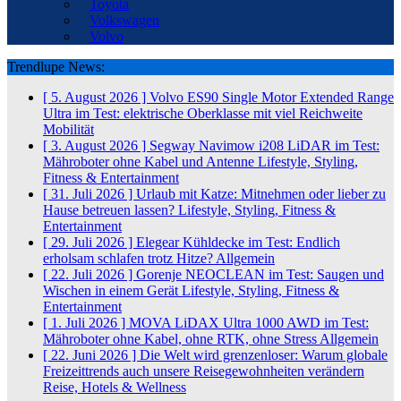
Toyota
Volkswagen
Volvo
Trendlupe News:
[ 5. August 2026 ]
Volvo ES90 Single Motor Extended Range
Ultra im Test: elektrische Oberklasse mit viel Reichweite
Mobilität
[ 3. August 2026 ]
Segway Navimow i208 LiDAR im Test:
Mähroboter ohne Kabel und Antenne
Lifestyle, Styling,
Fitness & Entertainment
[ 31. Juli 2026 ]
Urlaub mit Katze: Mitnehmen oder lieber zu
Hause betreuen lassen?
Lifestyle, Styling, Fitness &
Entertainment
[ 29. Juli 2026 ]
Elegear Kühldecke im Test: Endlich
erholsam schlafen trotz Hitze?
Allgemein
[ 22. Juli 2026 ]
Gorenje NEOCLEAN im Test: Saugen und
Wischen in einem Gerät
Lifestyle, Styling, Fitness &
Entertainment
[ 1. Juli 2026 ]
MOVA LiDAX Ultra 1000 AWD im Test:
Mähroboter ohne Kabel, ohne RTK, ohne Stress
Allgemein
[ 22. Juni 2026 ]
Die Welt wird grenzenloser: Warum globale
Freizeittrends auch unsere Reisegewohnheiten verändern
Reise, Hotels & Wellness