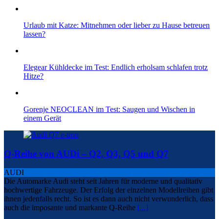
Urlaub mit Katze: Mitnehmen oder lieber zu Hause betreuen
lassen?
Elegear Kühldecke im Test: Endlich erholsam schlafen trotz
Hitze?
Gorenje NEOCLEAN im Test: Saugen und Wischen in
einem Gerät
Q-Reihe von AUDi – Q2, Q3, Q5 und Q7
AUDI
Die Automarke Audi steht seit Jahren für moderne und qualitativ
hochwertige Fahrzeuge. Der Erfolg der einzelnen Modellreihen gibt
ihnen jedenfalls recht. So ist es dann auch nicht verwunderlich, dass
auch die imposante und markante Q-Reihe
[...]