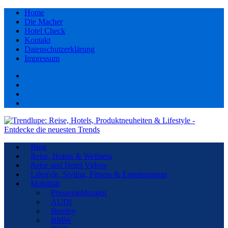
Home
Die Macher
Hotel Check
Kontakt
Datenschutzerklärung
Impressum
Facebook
youtube
Instagram
Pinterest
Blog
Reise, Hotels & Wellness
Reise und Hotel Videos
Lifestyle, Styling, Fitness & Entertainment
Mobilität
Pressemeldungen
AUDI
Bentley
BMW