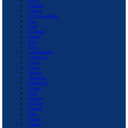
BYD
Cadillac
Citroen
DS Automobiles
Fiat
Ford
Hyundai
Jaguar
Jeep
KIA
Lamborghini
Landrover
Lexus
Lotus
Mazda
Mercedes
Mitsubishi
Nissan
Opel
Peugeot
Porsche
Renault
Seat
Skoda
Subaru