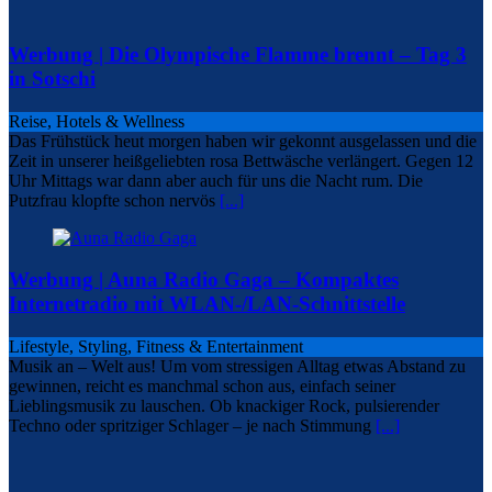
Werbung | Die Olympische Flamme brennt – Tag 3
in Sotschi
Reise, Hotels & Wellness
Das Frühstück heut morgen haben wir gekonnt ausgelassen und die
Zeit in unserer heißgeliebten rosa Bettwäsche verlängert. Gegen 12
Uhr Mittags war dann aber auch für uns die Nacht rum. Die
Putzfrau klopfte schon nervös
[...]
Werbung | Auna Radio Gaga – Kompaktes
Internetradio mit WLAN-/LAN-Schnittstelle
Lifestyle, Styling, Fitness & Entertainment
Musik an – Welt aus! Um vom stressigen Alltag etwas Abstand zu
gewinnen, reicht es manchmal schon aus, einfach seiner
Lieblingsmusik zu lauschen. Ob knackiger Rock, pulsierender
Techno oder spritziger Schlager – je nach Stimmung
[...]