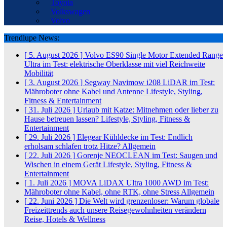
Toyota
Volkswagen
Volvo
Trendlupe News:
[ 5. August 2026 ]
Volvo ES90 Single Motor Extended Range
Ultra im Test: elektrische Oberklasse mit viel Reichweite
Mobilität
[ 3. August 2026 ]
Segway Navimow i208 LiDAR im Test:
Mähroboter ohne Kabel und Antenne
Lifestyle, Styling,
Fitness & Entertainment
[ 31. Juli 2026 ]
Urlaub mit Katze: Mitnehmen oder lieber zu
Hause betreuen lassen?
Lifestyle, Styling, Fitness &
Entertainment
[ 29. Juli 2026 ]
Elegear Kühldecke im Test: Endlich
erholsam schlafen trotz Hitze?
Allgemein
[ 22. Juli 2026 ]
Gorenje NEOCLEAN im Test: Saugen und
Wischen in einem Gerät
Lifestyle, Styling, Fitness &
Entertainment
[ 1. Juli 2026 ]
MOVA LiDAX Ultra 1000 AWD im Test:
Mähroboter ohne Kabel, ohne RTK, ohne Stress
Allgemein
[ 22. Juni 2026 ]
Die Welt wird grenzenloser: Warum globale
Freizeittrends auch unsere Reisegewohnheiten verändern
Reise, Hotels & Wellness