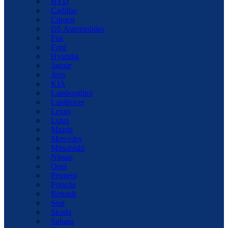
BYD
Cadillac
Citroen
DS Automobiles
Fiat
Ford
Hyundai
Jaguar
Jeep
KIA
Lamborghini
Landrover
Lexus
Lotus
Mazda
Mercedes
Mitsubishi
Nissan
Opel
Peugeot
Porsche
Renault
Seat
Skoda
Subaru