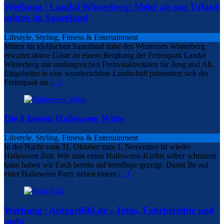
Werbung | Landal Winterberg: Mehr als nur Urlaub
mitten im Sauerland
Lifestyle, Styling, Fitness & Entertainment
Mitten im idyllischen Sauerland nahe des Winterorts Winterberg
erwartet aktive Gäste an einem Berghang der Ferienpark Landal
Winterberg mit umfangreichen Freizeitaktivitäten für Jung und Alt.
Eingebettet in eine wunderschöne Landschaft präsentiert sich der
Ferienpark als
[...]
Die 8 besten Halloween Witze
Lifestyle, Styling, Fitness & Entertainment
In der Nacht vom 31. Oktober zum 1. November ist wieder
Halloween Zeit. Wie man einen Halloween-Kürbis selber schnitzen
kann haben wir Euch bereits auf trendlupe gezeigt. Damit Ihr auf
einer Halloween Party neben einem
[...]
Werbung | Autogefühl.de – Infos, Fahrberichte und
mehr