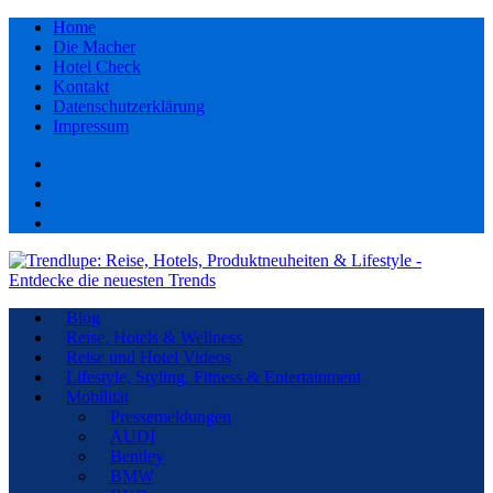
Home
Die Macher
Hotel Check
Kontakt
Datenschutzerklärung
Impressum
Facebook
youtube
Instagram
Pinterest
Blog
Reise, Hotels & Wellness
Reise und Hotel Videos
Lifestyle, Styling, Fitness & Entertainment
Mobilität
Pressemeldungen
AUDI
Bentley
BMW