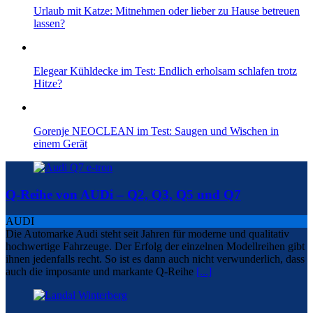
Urlaub mit Katze: Mitnehmen oder lieber zu Hause betreuen
lassen?
Elegear Kühldecke im Test: Endlich erholsam schlafen trotz
Hitze?
Gorenje NEOCLEAN im Test: Saugen und Wischen in
einem Gerät
Q-Reihe von AUDi – Q2, Q3, Q5 und Q7
AUDI
Die Automarke Audi steht seit Jahren für moderne und qualitativ
hochwertige Fahrzeuge. Der Erfolg der einzelnen Modellreihen gibt
ihnen jedenfalls recht. So ist es dann auch nicht verwunderlich, dass
auch die imposante und markante Q-Reihe
[...]