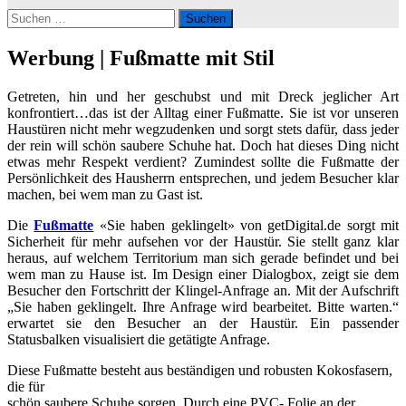
Suchen
nach:
Werbung | Fußmatte mit Stil
Getreten, hin und her geschubst und mit Dreck jeglicher Art
konfrontiert…das ist der Alltag einer Fußmatte. Sie ist vor unseren
Haustüren nicht mehr wegzudenken und sorgt stets dafür, dass jeder
der rein will schön saubere Schuhe hat. Doch hat dieses Ding nicht
etwas mehr Respekt verdient? Zumindest sollte die Fußmatte der
Persönlichkeit des Hausherrn entsprechen, und jedem Besucher klar
machen, bei wem man zu Gast ist.
Die
Fußmatte
«Sie haben geklingelt» von getDigital.de sorgt mit
Sicherheit für mehr aufsehen vor der Haustür. Sie stellt ganz klar
heraus, auf welchem Territorium man sich gerade befindet und bei
wem man zu Hause ist. Im Design einer Dialogbox, zeigt sie dem
Besucher den Fortschritt der Klingel-Anfrage an. Mit der Aufschrift
„Sie haben geklingelt. Ihre Anfrage wird bearbeitet. Bitte warten.“
erwartet sie den Besucher an der Haustür. Ein passender
Statusbalken visualisiert die getätigte Anfrage.
Diese Fußmatte besteht aus beständigen und robusten Kokosfasern,
die für
schön saubere Schuhe sorgen. Durch eine PVC- Folie an der