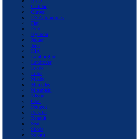
BYD
Cadillac
Citroen
DS Automobiles
Fiat
Ford
Hyundai
Jaguar
Jeep
KIA
Lamborghini
Landrover
Lexus
Lotus
Mazda
Mercedes
Mitsubishi
Nissan
Opel
Peugeot
Porsche
Renault
Seat
Skoda
Subaru