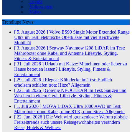
Toyota
Volkswagen
Volvo
Trendlupe News:
[ 5. August 2026 ]
Volvo ES90 Single Motor Extended Range
Ultra im Test: elektrische Oberklasse mit viel Reichweite
Mobilität
[ 3. August 2026 ]
Segway Navimow i208 LiDAR im Test:
Mähroboter ohne Kabel und Antenne
Lifestyle, Styling,
Fitness & Entertainment
[ 31. Juli 2026 ]
Urlaub mit Katze: Mitnehmen oder lieber zu
Hause betreuen lassen?
Lifestyle, Styling, Fitness &
Entertainment
[ 29. Juli 2026 ]
Elegear Kühldecke im Test: Endlich
erholsam schlafen trotz Hitze?
Allgemein
[ 22. Juli 2026 ]
Gorenje NEOCLEAN im Test: Saugen und
Wischen in einem Gerät
Lifestyle, Styling, Fitness &
Entertainment
[ 1. Juli 2026 ]
MOVA LiDAX Ultra 1000 AWD im Test:
Mähroboter ohne Kabel, ohne RTK, ohne Stress
Allgemein
[ 22. Juni 2026 ]
Die Welt wird grenzenloser: Warum globale
Freizeittrends auch unsere Reisegewohnheiten verändern
Reise, Hotels & Wellness