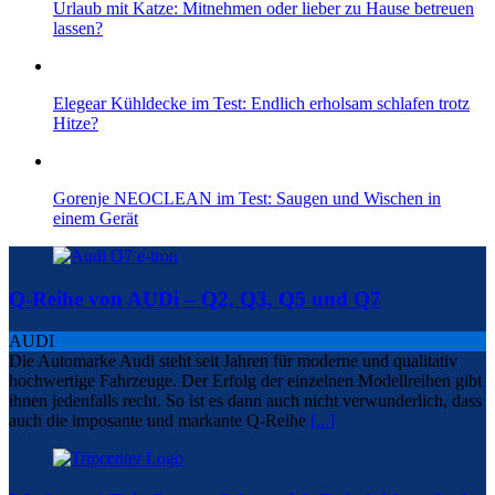
Urlaub mit Katze: Mitnehmen oder lieber zu Hause betreuen
lassen?
Elegear Kühldecke im Test: Endlich erholsam schlafen trotz
Hitze?
Gorenje NEOCLEAN im Test: Saugen und Wischen in
einem Gerät
Q-Reihe von AUDi – Q2, Q3, Q5 und Q7
AUDI
Die Automarke Audi steht seit Jahren für moderne und qualitativ
hochwertige Fahrzeuge. Der Erfolg der einzelnen Modellreihen gibt
ihnen jedenfalls recht. So ist es dann auch nicht verwunderlich, dass
auch die imposante und markante Q-Reihe
[...]