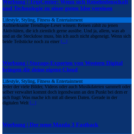
Werbung | TripCenter: Wenn sich Reiseleidenschaft
und Technologie zu einer guten Idee vereinen
Lifestyle, Styling, Fitness & Entertainment
Aufmerksame Trendlupe-Leser wissen: Reisen zählt zu jenen
Aktivitäten, die ich ziemlich gerne ausübe. Und ja, allem, was ab
und an die Steckdose muss, bin ich auch nicht abgeneigt. Wenn sich
beide Teilstücke noch zu einer
[...]
Werbung | Storage-Experten von Western Digital
bringen dir deine eigene Cloud
Lifestyle, Styling, Fitness & Entertainment
Jeder der viele Bilder, Videos oder auch Musikdateien sammelt oder
selber verwaltet kommt doch irgendwann an den Punkt bei dem er
sich fragt: Was mache ich mit all diesen Daten. Gerade in der
digitalen Welt
[...]
Werbung | Der neue Mazda 3 Fastback