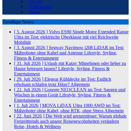
Toyota
Volkswagen
Volvo
Trendlupe News:
[ 5. August 2026 ]
Volvo ES90 Single Motor Extended Range
Ultra im Test: elektrische Oberklasse mit viel Reichweite
Mobilität
[ 3. August 2026 ]
Segway Navimow i208 LiDAR im Test:
Mähroboter ohne Kabel und Antenne
Lifestyle, Styling,
Fitness & Entertainment
[ 31. Juli 2026 ]
Urlaub mit Katze: Mitnehmen oder lieber zu
Hause betreuen lassen?
Lifestyle, Styling, Fitness &
Entertainment
[ 29. Juli 2026 ]
Elegear Kühldecke im Test: Endlich
erholsam schlafen trotz Hitze?
Allgemein
[ 22. Juli 2026 ]
Gorenje NEOCLEAN im Test: Saugen und
Wischen in einem Gerät
Lifestyle, Styling, Fitness &
Entertainment
[ 1. Juli 2026 ]
MOVA LiDAX Ultra 1000 AWD im Test:
Mähroboter ohne Kabel, ohne RTK, ohne Stress
Allgemein
[ 22. Juni 2026 ]
Die Welt wird grenzenloser: Warum globale
Freizeittrends auch unsere Reisegewohnheiten verändern
Reise, Hotels & Wellness