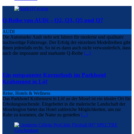
Q-Reihe von AUDi – Q2, Q3, Q5 und Q7
AUDI
Die Automarke Audi steht seit Jahren für moderne und qualitativ
hochwertige Fahrzeuge. Der Erfolg der einzelnen Modellreihen gibt
ihnen jedenfalls recht. So ist es dann auch nicht verwunderlich, dass
auch die imposante und markante Q-Reihe
[...]
Ein entspannter Kurzurlaub im Parkhotel
Krähennest in Löf
Reise, Hotels & Wellness
Das Parkhotel Krähennest in Löf an der Mosel ist ein idealer Ort für
Erholungssuchende. Eingebettet in die malerische Landschaft der
Moselregion bietet das Hotel zahlreiche Möglichkeiten, um zur
Ruhe zu kommen, die Natur zu genießen
[...]