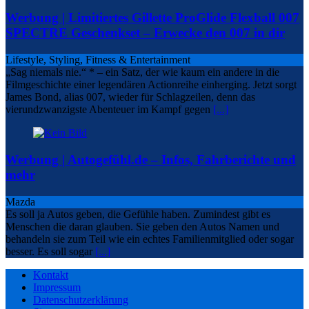
Werbung | Limitiertes Gillette ProGlide Flexball 007
SPECTRE Geschenkset – Erwecke den 007 in dir
Lifestyle, Styling, Fitness & Entertainment
„Sag niemals nie.“ * – ein Satz, der wie kaum ein andere in die
Filmgeschichte einer legendären Actionreihe einherging. Jetzt sorgt
James Bond, alias 007, wieder für Schlagzeilen, denn das
vierundzwanzigste Abenteuer im Kampf gegen
[...]
Werbung | Autogefühl.de – Infos, Fahrberichte und
mehr
Mazda
Es soll ja Autos geben, die Gefühle haben. Zumindest gibt es
Menschen die daran glauben. Sie geben den Autos Namen und
behandeln sie zum Teil wie ein echtes Familienmitglied oder sogar
besser. Es soll sogar
[...]
Kontakt
Impressum
Datenschutzerklärung