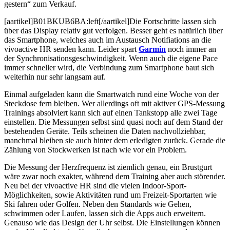
gestern“ zum Verkauf.
[aartikel]B01BKUB6BA:left[/aartikel]Die Fortschritte lassen sich
über das Display relativ gut verfolgen. Besser geht es natürlich über
das Smartphone, welches auch im Austausch Notifiations an die
vivoactive HR senden kann. Leider spart
Garmin
noch immer an
der Synchronisationsgeschwindigkeit. Wenn auch die eigene Pace
immer schneller wird, die Verbindung zum Smartphone baut sich
weiterhin nur sehr langsam auf.
Einmal aufgeladen kann die Smartwatch rund eine Woche von der
Steckdose fern bleiben. Wer allerdings oft mit aktiver GPS-Messung
Trainings absolviert kann sich auf einen Tankstopp alle zwei Tage
einstellen. Die Messungen selbst sind quasi noch auf dem Stand der
bestehenden Geräte. Teils scheinen die Daten nachvollziehbar,
manchmal bleiben sie auch hinter dem erledigten zurück. Gerade die
Zählung von Stockwerken ist nach wie vor ein Problem.
Die Messung der Herzfrequenz ist ziemlich genau, ein Brustgurt
wäre zwar noch exakter, während dem Training aber auch störender.
Neu bei der vivoactive HR sind die vielen Indoor-Sport-
Möglichkeiten, sowie Aktivitäten rund um Freizeit-Sportarten wie
Ski fahren oder Golfen. Neben den Standards wie Gehen,
schwimmen oder Laufen, lassen sich die Apps auch erweitern.
Genauso wie das Design der Uhr selbst. Die Einstellungen können