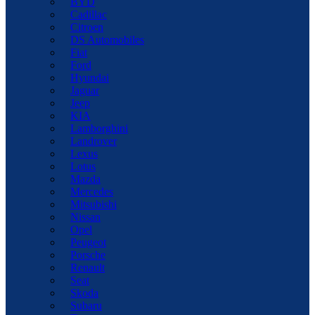
BYD
Cadillac
Citroen
DS Automobiles
Fiat
Ford
Hyundai
Jaguar
Jeep
KIA
Lamborghini
Landrover
Lexus
Lotus
Mazda
Mercedes
Mitsubishi
Nissan
Opel
Peugeot
Porsche
Renault
Seat
Skoda
Subaru