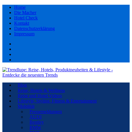
Home
Die Macher
Hotel Check
Kontakt
Datenschutzerklärung
Impressum
Facebook
youtube
Instagram
Pinterest
Blog
Reise, Hotels & Wellness
Reise und Hotel Videos
Lifestyle, Styling, Fitness & Entertainment
Mobilität
Pressemeldungen
AUDI
Bentley
BMW