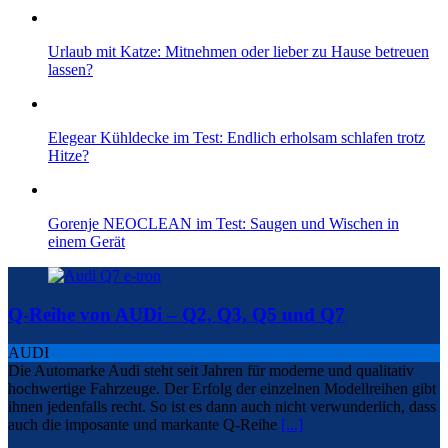
Urlaub mit Katze: Mitnehmen oder lieber zu Hause betreuen
lassen?
Elegear Kühldecke im Test: Endlich erholsam schlafen trotz
Hitze?
Gorenje NEOCLEAN im Test: Saugen und Wischen in
einem Gerät
Q-Reihe von AUDi – Q2, Q3, Q5 und Q7
AUDI
Die Automarke Audi steht seit Jahren für moderne und qualitativ
hochwertige Fahrzeuge. Der Erfolg der einzelnen Modellreihen gibt
ihnen jedenfalls recht. So ist es dann auch nicht verwunderlich, dass
auch die imposante und markante Q-Reihe
[...]