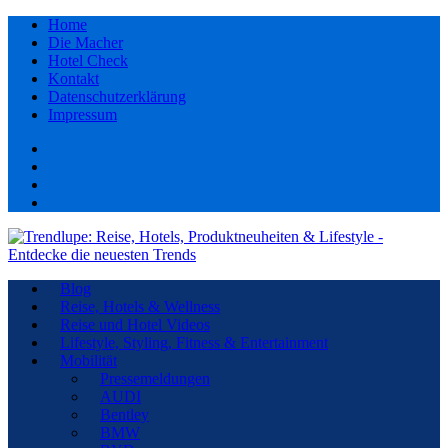
Home
Die Macher
Hotel Check
Kontakt
Datenschutzerklärung
Impressum
Facebook
youtube
Instagram
Pinterest
Blog
Reise, Hotels & Wellness
Reise und Hotel Videos
Lifestyle, Styling, Fitness & Entertainment
Mobilität
Pressemeldungen
AUDI
Bentley
BMW