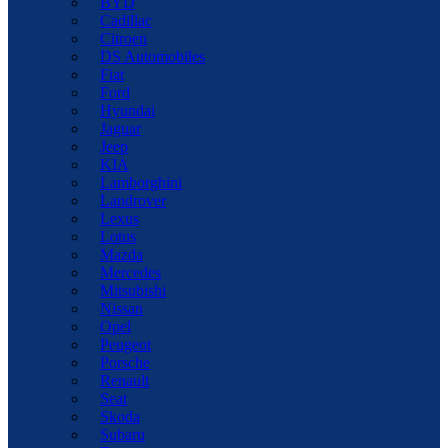
BYD
Cadillac
Citroen
DS Automobiles
Fiat
Ford
Hyundai
Jaguar
Jeep
KIA
Lamborghini
Landrover
Lexus
Lotus
Mazda
Mercedes
Mitsubishi
Nissan
Opel
Peugeot
Porsche
Renault
Seat
Skoda
Subaru