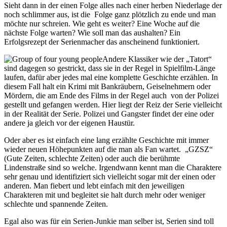
Sieht dann in der einen Folge alles nach einer herben Niederlage der
noch schlimmer aus, ist die Folge ganz plötzlich zu ende und man
möchte nur schreien. Wie geht es weiter? Eine Woche auf die
nächste Folge warten? Wie soll man das aushalten? Ein
Erfolgsrezept der Serienmacher das anscheinend funktioniert.
Andere Klassiker wie der „Tatort“
sind dagegen so gestrickt, dass sie in der Regel in Spielfilm-Länge
laufen, dafür aber jedes mal eine komplette Geschichte erzählen. In
diesem Fall halt ein Krimi mit Bankräubern, Geiselnehmern oder
Mördern, die am Ende des Films in der Regel auch von der Polizei
gestellt und gefangen werden. Hier liegt der Reiz der Serie vielleicht
in der Realität der Serie. Polizei und Gangster findet der eine oder
andere ja gleich vor der eigenen Haustür.
Oder aber es ist einfach eine lang erzählte Geschichte mit immer
wieder neuen Höhepunkten auf die man als Fan wartet. „GZSZ“
(Gute Zeiten, schlechte Zeiten) oder auch die berühmte
Lindenstraße sind so welche. Irgendwann kennt man die Charaktere
sehr genau und identifiziert sich vielleicht sogar mit der einen oder
anderen. Man fiebert und lebt einfach mit den jeweiligen
Charakteren mit und begleitet sie halt durch mehr oder weniger
schlechte und spannende Zeiten.
Egal also was für ein Serien-Junkie man selber ist, Serien sind toll