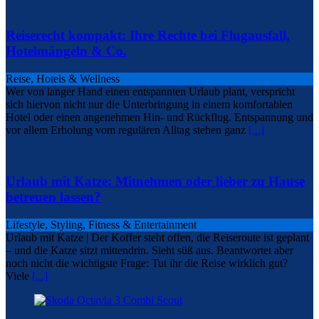
Reiserecht kompakt: Ihre Rechte bei Flugausfall,
Hotelmängeln & Co.
Reise, Hotels & Wellness
Wer von langer Hand einen entspannten Urlaub plant, verspricht
sich hiervon nicht nur die Unterbringung in einem komfortablen
Hotel oder einen angenehmen Hin- und Rückflug. Entspannung und
vor allem Erholung vom regulären Alltag stehen ganz
[...]
Urlaub mit Katze: Mitnehmen oder lieber zu Hause
betreuen lassen?
Lifestyle, Styling, Fitness & Entertainment
Urlaub mit Katze | Der Koffer steht offen, die Reiseroute ist geplant
– und die Katze sitzt mittendrin. Sieht süß aus. Beantwortet aber
noch nicht die wichtigste Frage: Tut ihr die Reise wirklich gut?
Viele
[...]