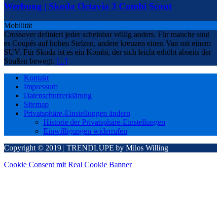
Werbung | Skoda Octavia 3 Combi Scout
Mobilität
Crossover definiert jeder scheinbar völlig anders. Für manche sind
es Coupés auf hohen Stelzen, andere kreuzen einen Van mit einem
SUV. Für Skoda ist es ein Kombi, der sich leicht erhöht abseits der
Straßen bewegt.
[...]
Kontakt
Impressum
Datenschutzerklärung
Sitemap
Privatsphäre-Einstellungen ändern
Historie der Privatsphäre-Einstellungen
Einwilligungen widerrufen
Copyright © 2019 | TRENDLUPE by Milos Willing
Cookie Consent mit Real Cookie Banner