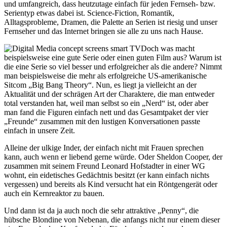
und umfangreich, dass heutzutage einfach für jeden Fernseh- bzw.
Serientyp etwas dabei ist. Science-Fiction, Romantik,
Alltagsprobleme, Dramen, die Palette an Serien ist riesig und unser
Fernseher und das Internet bringen sie alle zu uns nach Hause.
Doch was macht
beispielsweise eine gute Serie oder einen guten Film aus? Warum ist
die eine Serie so viel besser und erfolgreicher als die andere? Nimmt
man beispielsweise die mehr als erfolgreiche US-amerikanische
Sitcom „Big Bang Theory“. Nun, es liegt ja vielleicht an der
Aktualität und der schrägen Art der Charaktere, die man entweder
total verstanden hat, weil man selbst so ein „Nerd“ ist, oder aber
man fand die Figuren einfach nett und das Gesamtpaket der vier
„Freunde“ zusammen mit den lustigen Konversationen passte
einfach in unsere Zeit.
Alleine der ulkige Inder, der einfach nicht mit Frauen sprechen
kann, auch wenn er liebend gerne würde. Oder Sheldon Cooper, der
zusammen mit seinem Freund Leonard Hofstadter in einer WG
wohnt, ein eidetisches Gedächtnis besitzt (er kann einfach nichts
vergessen) und bereits als Kind versucht hat ein Röntgengerät oder
auch ein Kernreaktor zu bauen.
Und dann ist da ja auch noch die sehr attraktive „Penny“, die
hübsche Blondine von Nebenan, die anfangs nicht nur einem dieser