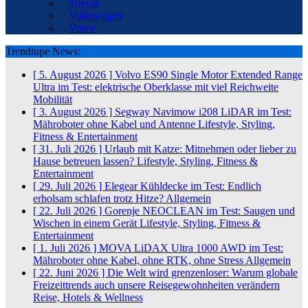
Toyota
Volkswagen
Volvo
Trendlupe News:
[ 5. August 2026 ]
Volvo ES90 Single Motor Extended Range
Ultra im Test: elektrische Oberklasse mit viel Reichweite
Mobilität
[ 3. August 2026 ]
Segway Navimow i208 LiDAR im Test:
Mähroboter ohne Kabel und Antenne
Lifestyle, Styling,
Fitness & Entertainment
[ 31. Juli 2026 ]
Urlaub mit Katze: Mitnehmen oder lieber zu
Hause betreuen lassen?
Lifestyle, Styling, Fitness &
Entertainment
[ 29. Juli 2026 ]
Elegear Kühldecke im Test: Endlich
erholsam schlafen trotz Hitze?
Allgemein
[ 22. Juli 2026 ]
Gorenje NEOCLEAN im Test: Saugen und
Wischen in einem Gerät
Lifestyle, Styling, Fitness &
Entertainment
[ 1. Juli 2026 ]
MOVA LiDAX Ultra 1000 AWD im Test:
Mähroboter ohne Kabel, ohne RTK, ohne Stress
Allgemein
[ 22. Juni 2026 ]
Die Welt wird grenzenloser: Warum globale
Freizeittrends auch unsere Reisegewohnheiten verändern
Reise, Hotels & Wellness