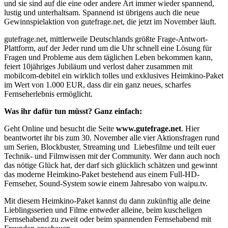
und sie sind auf die eine oder andere Art immer wieder spannend,
lustig und unterhaltsam. Spannend ist übrigens auch die neue
Gewinnspielaktion von gutefrage.net, die jetzt im November läuft.
gutefrage.net, mittlerweile Deutschlands größte Frage-Antwort-
Plattform, auf der Jeder rund um die Uhr schnell eine Lösung für
Fragen und Probleme aus dem täglichen Leben bekommen kann,
feiert 10jähriges Jubiläum und verlost daher zusammen mit
mobilcom-debitel ein wirklich tolles und exklusives Heimkino-Paket
im Wert von 1.000 EUR, dass dir ein ganz neues, scharfes
Fernseherlebnis ermöglicht.
Was ihr dafür tun müsst? Ganz einfach:
Geht Online und besucht die Seite
www.gutefrage.net
. Hier
beantwortet ihr bis zum 30. November alle vier Aktionsfragen rund
um Serien, Blockbuster, Streaming und Liebesfilme und teilt euer
Technik- und Filmwissen mit der Community. Wer dann auch noch
das nötige Glück hat, der darf sich glücklich schätzen und gewinnt
das moderne Heimkino-Paket bestehend aus einem Full-HD-
Fernseher, Sound-System sowie einem Jahresabo von waipu.tv.
Mit diesem Heimkino-Paket kannst du dann zukünftig alle deine
Lieblingsserien und Filme entweder alleine, beim kuscheligen
Fernsehabend zu zweit oder beim spannenden Fernsehabend mit