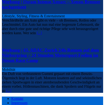
Werbung | Osram Intense Xenarc – Xenon Brenner
nachgerüstet
Lifestyle, Styling, Fitness & Entertainment
Verschleißteile am Auto gibt es viele – ob Bremsen, Reifen oder
Leuchtmittel. Ein Auto hat nun mal eine begrenzte Lebenszeit, die
aber durch eine gute und richtige Pflege sehr weit herausgezögert
werden kann. Wer sein
[...]
Werbung | 43. ADAC Zurich 24h-Rennen auf dem
Nürburgring – 24 Stunden Motorsport-Feeling im
Nissan Race Camp
Mobilität
Ein Duft von verbranntem Gummi gepaart mit einem Benzin-
Ölgemisch liegt in der Luft. Motoren knattern auf und sekündlichen
ziehen Sportwagen in einer atemberaubenden Geschwindigkeit an
einem vorbei. Höllenmaschinen, die dank Spoilern und Flügeln nur
so
[...]
Kontakt
Impressum