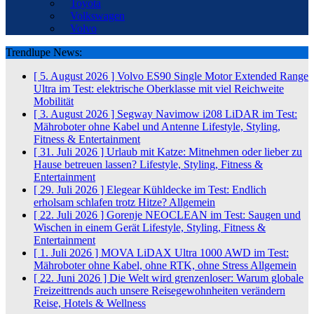
Toyota
Volkswagen
Volvo
Trendlupe News:
[ 5. August 2026 ]
Volvo ES90 Single Motor Extended Range
Ultra im Test: elektrische Oberklasse mit viel Reichweite
Mobilität
[ 3. August 2026 ]
Segway Navimow i208 LiDAR im Test:
Mähroboter ohne Kabel und Antenne
Lifestyle, Styling,
Fitness & Entertainment
[ 31. Juli 2026 ]
Urlaub mit Katze: Mitnehmen oder lieber zu
Hause betreuen lassen?
Lifestyle, Styling, Fitness &
Entertainment
[ 29. Juli 2026 ]
Elegear Kühldecke im Test: Endlich
erholsam schlafen trotz Hitze?
Allgemein
[ 22. Juli 2026 ]
Gorenje NEOCLEAN im Test: Saugen und
Wischen in einem Gerät
Lifestyle, Styling, Fitness &
Entertainment
[ 1. Juli 2026 ]
MOVA LiDAX Ultra 1000 AWD im Test:
Mähroboter ohne Kabel, ohne RTK, ohne Stress
Allgemein
[ 22. Juni 2026 ]
Die Welt wird grenzenloser: Warum globale
Freizeittrends auch unsere Reisegewohnheiten verändern
Reise, Hotels & Wellness