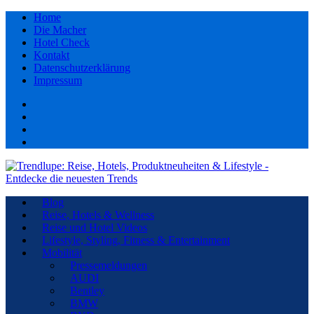
Home
Die Macher
Hotel Check
Kontakt
Datenschutzerklärung
Impressum
Facebook
youtube
Instagram
Pinterest
Blog
Reise, Hotels & Wellness
Reise und Hotel Videos
Lifestyle, Styling, Fitness & Entertainment
Mobilität
Pressemeldungen
AUDI
Bentley
BMW