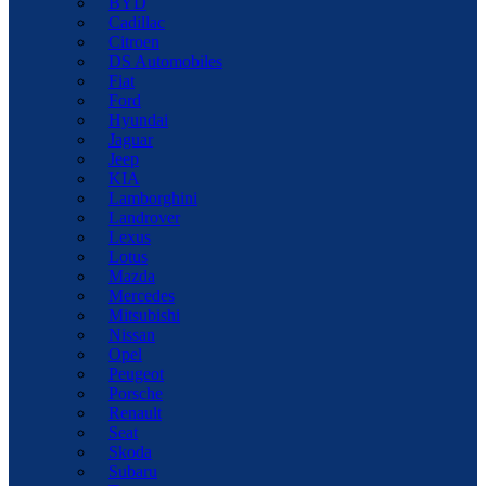
BYD
Cadillac
Citroen
DS Automobiles
Fiat
Ford
Hyundai
Jaguar
Jeep
KIA
Lamborghini
Landrover
Lexus
Lotus
Mazda
Mercedes
Mitsubishi
Nissan
Opel
Peugeot
Porsche
Renault
Seat
Skoda
Subaru