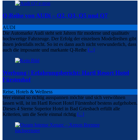
Q-Reihe von AUDi – Q2, Q3, Q5 und Q7
AUDI
Die Automarke Audi steht seit Jahren für moderne und qualitativ
hochwertige Fahrzeuge. Der Erfolg der einzelnen Modellreihen gibt
ihnen jedenfalls recht. So ist es dann auch nicht verwunderlich, dass
auch die imposante und markante Q-Reihe
[...]
Werbung | Erfahrungsbericht: Hartl Resort Hotel
Fürstenhof
Reise, Hotels & Wellness
Wer einmal so richtig ausspannen möchte und sich verwöhnen
lassen will, ist im Hartl Resort Hotel Fürstenhof bestens aufgehoben.
Dieses 4 Sterne Superior Hotel in Bad Griesbach erfüllt alle
Kriterien, um die Seele einmal richtig
[...]