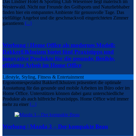
Das Lindner Hotel & Sporting Club Wiesensee liegt malerisch im
Westerwald. Nicht nur Freunde des Golfsports und Naturliebhaber
finden hier ein entspanntes Ambiente für genussvolle Tage. Das
vielfältige Angebot und die geschmackvoll eingerichteten Zimmer
garantieren
[...]
Werbung | Home Office als modernes Modell:
BakkerElkhuizen bietet fünf Praxistipps und
innovative Produkte für die gesunde, flexible,
effiziente Arbeit im Home Office
Lifestyle, Styling, Fitness & Entertainment
Ergonomiespezialist BakkerElkhuizen präsentiert die optimale
Ausstattung für das gesunde und mobile Arbeiten im Büro oder im
Home Office. Unterstützen können dabei ganz unterschiedliche
Produkte als auch hilfreiche Praxistipps. Home Office wird immer
mehr zu einer
[...]
Werbung | Mazda 3 – Der kompakte Beau