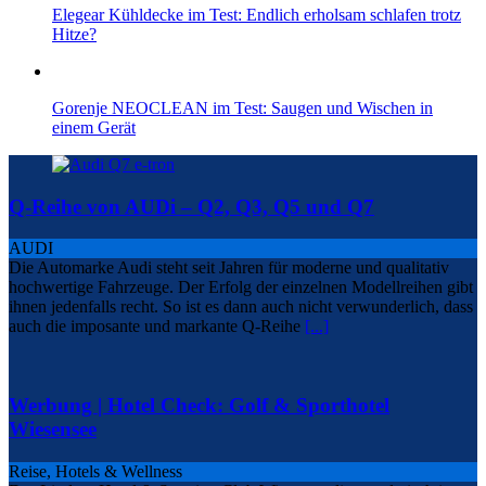
Elegear Kühldecke im Test: Endlich erholsam schlafen trotz
Hitze?
Gorenje NEOCLEAN im Test: Saugen und Wischen in
einem Gerät
Q-Reihe von AUDi – Q2, Q3, Q5 und Q7
AUDI
Die Automarke Audi steht seit Jahren für moderne und qualitativ
hochwertige Fahrzeuge. Der Erfolg der einzelnen Modellreihen gibt
ihnen jedenfalls recht. So ist es dann auch nicht verwunderlich, dass
auch die imposante und markante Q-Reihe
[...]
Werbung | Hotel Check: Golf & Sporthotel
Wiesensee
Reise, Hotels & Wellness