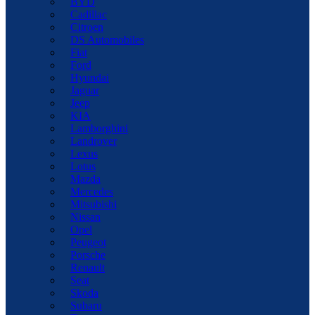
BYD
Cadillac
Citroen
DS Automobiles
Fiat
Ford
Hyundai
Jaguar
Jeep
KIA
Lamborghini
Landrover
Lexus
Lotus
Mazda
Mercedes
Mitsubishi
Nissan
Opel
Peugeot
Porsche
Renault
Seat
Skoda
Subaru