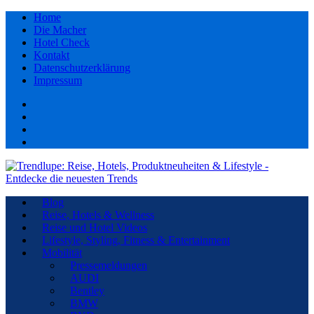
Home
Die Macher
Hotel Check
Kontakt
Datenschutzerklärung
Impressum
Facebook
youtube
Instagram
Pinterest
Blog
Reise, Hotels & Wellness
Reise und Hotel Videos
Lifestyle, Styling, Fitness & Entertainment
Mobilität
Pressemeldungen
AUDI
Bentley
BMW