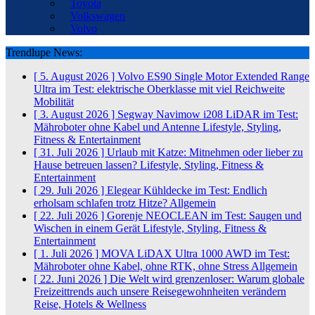
Toyota
Volkswagen
Volvo
Trendlupe News:
[ 5. August 2026 ]
Volvo ES90 Single Motor Extended Range
Ultra im Test: elektrische Oberklasse mit viel Reichweite
Mobilität
[ 3. August 2026 ]
Segway Navimow i208 LiDAR im Test:
Mähroboter ohne Kabel und Antenne
Lifestyle, Styling,
Fitness & Entertainment
[ 31. Juli 2026 ]
Urlaub mit Katze: Mitnehmen oder lieber zu
Hause betreuen lassen?
Lifestyle, Styling, Fitness &
Entertainment
[ 29. Juli 2026 ]
Elegear Kühldecke im Test: Endlich
erholsam schlafen trotz Hitze?
Allgemein
[ 22. Juli 2026 ]
Gorenje NEOCLEAN im Test: Saugen und
Wischen in einem Gerät
Lifestyle, Styling, Fitness &
Entertainment
[ 1. Juli 2026 ]
MOVA LiDAX Ultra 1000 AWD im Test:
Mähroboter ohne Kabel, ohne RTK, ohne Stress
Allgemein
[ 22. Juni 2026 ]
Die Welt wird grenzenloser: Warum globale
Freizeittrends auch unsere Reisegewohnheiten verändern
Reise, Hotels & Wellness