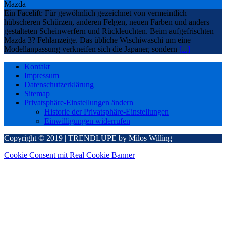
Mazda
Ein Facelift: Für gewöhnlich gezeichnet von vermeintlich
hübscheren Schürzen, anderen Felgen, neuen Farben und anders
gestalteten Scheinwerfern und Rückleuchten. Beim aufgefrischten
Mazda 3? Fehlanzeige. Das übliche Wischiwaschi um eine
Modellanpassung verkneifen sich die Japaner, sondern
[...]
Kontakt
Impressum
Datenschutzerklärung
Sitemap
Privatsphäre-Einstellungen ändern
Historie der Privatsphäre-Einstellungen
Einwilligungen widerrufen
Copyright © 2019 | TRENDLUPE by Milos Willing
Cookie Consent mit Real Cookie Banner