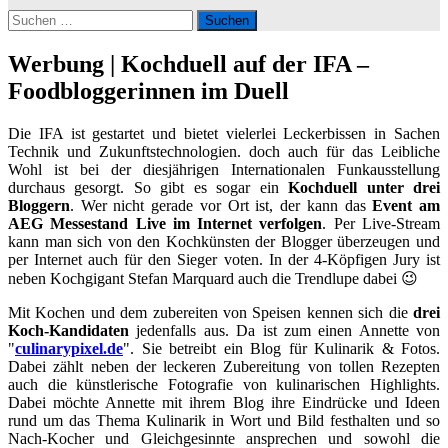
Suchen
nach:
Werbung | Kochduell auf der IFA –
Foodbloggerinnen im Duell
Die IFA ist gestartet und bietet vielerlei Leckerbissen in Sachen
Technik und Zukunftstechnologien. doch auch für das Leibliche
Wohl ist bei der diesjährigen Internationalen Funkausstellung
durchaus gesorgt. So gibt es sogar ein
Kochduell unter drei
Bloggern
. Wer nicht gerade vor Ort ist, der kann das
Event am
AEG Messestand Live im Internet verfolgen
. Per Live-Stream
kann man sich von den Kochkünsten der Blogger überzeugen und
per Internet auch für den Sieger voten. In der 4-Köpfigen Jury ist
neben Kochgigant Stefan Marquard auch die Trendlupe dabei 😉
Mit Kochen und dem zubereiten von Speisen kennen sich die
drei
Koch-Kandidaten
jedenfalls aus. Da ist zum einen Annette von
"
culinarypixel.de
". Sie betreibt ein Blog für Kulinarik & Fotos.
Dabei zählt neben der leckeren Zubereitung von tollen Rezepten
auch die künstlerische Fotografie von kulinarischen Highlights.
Dabei möchte Annette mit ihrem Blog ihre Eindrücke und Ideen
rund um das Thema Kulinarik in Wort und Bild festhalten und so
Nach-Kocher und Gleichgesinnte ansprechen und sowohl die