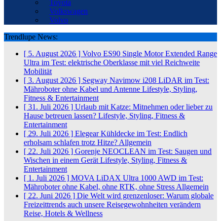
Toyota
Volkswagen
Volvo
Trendlupe News:
[ 5. August 2026 ]
Volvo ES90 Single Motor Extended Range
Ultra im Test: elektrische Oberklasse mit viel Reichweite
Mobilität
[ 3. August 2026 ]
Segway Navimow i208 LiDAR im Test:
Mähroboter ohne Kabel und Antenne
Lifestyle, Styling,
Fitness & Entertainment
[ 31. Juli 2026 ]
Urlaub mit Katze: Mitnehmen oder lieber zu
Hause betreuen lassen?
Lifestyle, Styling, Fitness &
Entertainment
[ 29. Juli 2026 ]
Elegear Kühldecke im Test: Endlich
erholsam schlafen trotz Hitze?
Allgemein
[ 22. Juli 2026 ]
Gorenje NEOCLEAN im Test: Saugen und
Wischen in einem Gerät
Lifestyle, Styling, Fitness &
Entertainment
[ 1. Juli 2026 ]
MOVA LiDAX Ultra 1000 AWD im Test:
Mähroboter ohne Kabel, ohne RTK, ohne Stress
Allgemein
[ 22. Juni 2026 ]
Die Welt wird grenzenloser: Warum globale
Freizeittrends auch unsere Reisegewohnheiten verändern
Reise, Hotels & Wellness