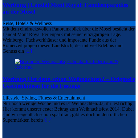
Werbung | Landal Mont Royal: Familienparadies
an der Mosel
Reise, Hotels & Wellness
Mit dem eindrucksvollen Panoramablick über die Mosel besticht der
Landal Mont Royal Ferienpark mit seiner einzigartigen Lage.
Weinberge, Fachwerkhäuser und imposante Funde aus der
Römerzeit prägen diesen Landstrich, der mit viel Erlebnis und
Genuss ein
[...]
Werbung | Ist denn schon Weihnachten? – Originelle
Geschenkideen für die Festtage
Lifestyle, Styling, Fitness & Entertainment
Nur noch wenige Woche und es ist Weihnachten. Ja, ihr lest richtig.
Hier kommt unserer erster Beitrag zum Weihnachtsfest 2014. Dabei
sind wir eigentlich schon spät dran, gibt es doch in den örtlichen
Supermärkten bereits
[...]