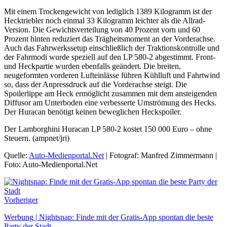
Mit einem Trockengewicht von lediglich 1389 Kilogramm ist der
Hecktriebler noch einmal 33 Kilogramm leichter als die Allrad-
Version. Die Gewichtsverteilung von 40 Prozent vorn und 60
Prozent hinten reduziert das Trägheitsmoment an der Vorderachse.
Auch das Fahrwerkssetup einschließlich der Traktionskontrolle und
der Fahrmodi wurde speziell auf den LP 580-2 abgestimmt. Front-
und Heckpartie wurden ebenfalls geändert. Die breiten,
neugeformten vorderen Lufteinlässe führen Kühlluft und Fahrtwind
so, dass der Anpressdruck auf die Vorderachse steigt. Die
Spoilerlippe am Heck ermöglicht zusammen mit dem ansteigenden
Diffusor am Unterboden eine verbesserte Umströmung des Hecks.
Der Huracan benötigt keinen beweglichen Heckspoiler.
Der Lamborghini Huracan LP 580-2 kostet 150 000 Euro – ohne
Steuern. (ampnet/jri)
Quelle:
Auto-Medienportal.Net
| Fotograf: Manfred Zimmermann |
Foto: Auto-Medienportal.Net
Vorheriger
Werbung | Nightsnap: Finde mit der Gratis-App spontan die beste
Party der Stadt