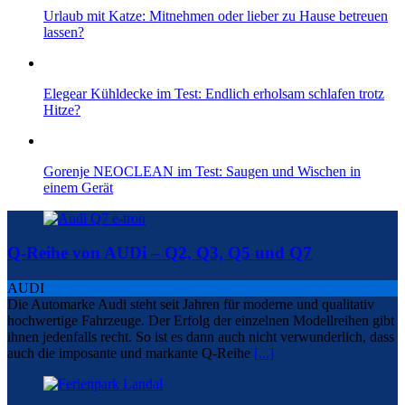
Urlaub mit Katze: Mitnehmen oder lieber zu Hause betreuen
lassen?
Elegear Kühldecke im Test: Endlich erholsam schlafen trotz
Hitze?
Gorenje NEOCLEAN im Test: Saugen und Wischen in
einem Gerät
Q-Reihe von AUDi – Q2, Q3, Q5 und Q7
AUDI
Die Automarke Audi steht seit Jahren für moderne und qualitativ
hochwertige Fahrzeuge. Der Erfolg der einzelnen Modellreihen gibt
ihnen jedenfalls recht. So ist es dann auch nicht verwunderlich, dass
auch die imposante und markante Q-Reihe
[...]