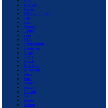
BYD
Cadillac
Citroen
DS Automobiles
Fiat
Ford
Hyundai
Jaguar
Jeep
KIA
Lamborghini
Landrover
Lexus
Lotus
Mazda
Mercedes
Mitsubishi
Nissan
Opel
Peugeot
Porsche
Renault
Seat
Skoda
Subaru