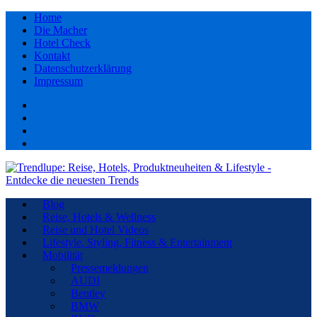
Home
Die Macher
Hotel Check
Kontakt
Datenschutzerklärung
Impressum
Facebook
youtube
Instagram
Pinterest
Blog
Reise, Hotels & Wellness
Reise und Hotel Videos
Lifestyle, Styling, Fitness & Entertainment
Mobilität
Pressemeldungen
AUDI
Bentley
BMW