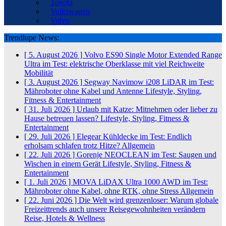
Toyota
Volkswagen
Volvo
Trendlupe News:
[ 5. August 2026 ]
Volvo ES90 Single Motor Extended Range
Ultra im Test: elektrische Oberklasse mit viel Reichweite
Mobilität
[ 3. August 2026 ]
Segway Navimow i208 LiDAR im Test:
Mähroboter ohne Kabel und Antenne
Lifestyle, Styling,
Fitness & Entertainment
[ 31. Juli 2026 ]
Urlaub mit Katze: Mitnehmen oder lieber zu
Hause betreuen lassen?
Lifestyle, Styling, Fitness &
Entertainment
[ 29. Juli 2026 ]
Elegear Kühldecke im Test: Endlich
erholsam schlafen trotz Hitze?
Allgemein
[ 22. Juli 2026 ]
Gorenje NEOCLEAN im Test: Saugen und
Wischen in einem Gerät
Lifestyle, Styling, Fitness &
Entertainment
[ 1. Juli 2026 ]
MOVA LiDAX Ultra 1000 AWD im Test:
Mähroboter ohne Kabel, ohne RTK, ohne Stress
Allgemein
[ 22. Juni 2026 ]
Die Welt wird grenzenloser: Warum globale
Freizeittrends auch unsere Reisegewohnheiten verändern
Reise, Hotels & Wellness