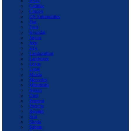
BYD
Cadillac
Citroen
DS Automobiles
Fiat
Ford
Hyundai
Jaguar
Jeep
KIA
Lamborghini
Landrover
Lexus
Lotus
Mazda
Mercedes
Mitsubishi
Nissan
Opel
Peugeot
Porsche
Renault
Seat
Skoda
Subaru