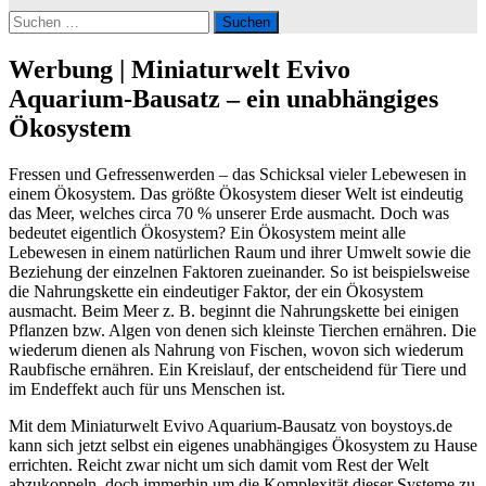
Suchen
nach:
Werbung | Miniaturwelt Evivo
Aquarium-Bausatz – ein unabhängiges
Ökosystem
Fressen und Gefressenwerden – das Schicksal vieler Lebewesen in
einem Ökosystem. Das größte Ökosystem dieser Welt ist eindeutig
das Meer, welches circa 70 % unserer Erde ausmacht. Doch was
bedeutet eigentlich Ökosystem? Ein Ökosystem meint alle
Lebewesen in einem natürlichen Raum und ihrer Umwelt sowie die
Beziehung der einzelnen Faktoren zueinander. So ist beispielsweise
die Nahrungskette ein eindeutiger Faktor, der ein Ökosystem
ausmacht. Beim Meer z. B. beginnt die Nahrungskette bei einigen
Pflanzen bzw. Algen von denen sich kleinste Tierchen ernähren. Die
wiederum dienen als Nahrung von Fischen, wovon sich wiederum
Raubfische ernähren. Ein Kreislauf, der entscheidend für Tiere und
im Endeffekt auch für uns Menschen ist.
Mit dem Miniaturwelt Evivo Aquarium-Bausatz von boystoys.de
kann sich jetzt selbst ein eigenes unabhängiges Ökosystem zu Hause
errichten. Reicht zwar nicht um sich damit vom Rest der Welt
abzukoppeln, doch immerhin um die Komplexität dieser Systeme zu