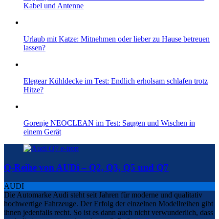
Kabel und Antenne
Urlaub mit Katze: Mitnehmen oder lieber zu Hause betreuen
lassen?
Elegear Kühldecke im Test: Endlich erholsam schlafen trotz
Hitze?
Gorenje NEOCLEAN im Test: Saugen und Wischen in
einem Gerät
Q-Reihe von AUDi – Q2, Q3, Q5 und Q7
AUDI
Die Automarke Audi steht seit Jahren für moderne und qualitativ
hochwertige Fahrzeuge. Der Erfolg der einzelnen Modellreihen gibt
ihnen jedenfalls recht. So ist es dann auch nicht verwunderlich, dass