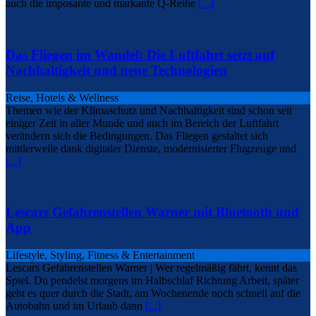
auch die imposante und markante Q-Reihe
[...]
Das Fliegen im Wandel: Die Luftfahrt setzt auf
Nachhaltigkeit und neue Technologien
Reise, Hotels & Wellness
Themen wie der Klimaschutz und Nachhaltigkeit sind schon seit
einiger Zeit in aller Munde und auch im Bereich der Luftfahrt
verändern sich die Bedingungen. Das Fliegen gestaltet sich
mittlerweile dank digitaler Dienste, modernisierter Flugzeuge und
[...]
Lescars Gefahrenstellen Warner mit Bluetooth und
App
Lifestyle, Styling, Fitness & Entertainment
Lescars Gefahrenstellen Warner | Wer regelmäßig fährt, kennt das
Spiel. Du pendelst morgens im Halbschlaf Richtung Arbeit, später
geht es quer durch die Stadt, am Wochenende noch schnell auf die
Autobahn und im Urlaub dann
[...]