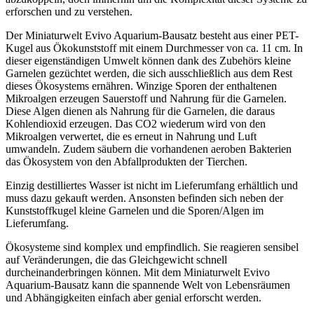
erforschen und zu verstehen.
Der Miniaturwelt Evivo Aquarium-Bausatz besteht aus einer PET-
Kugel aus Ökokunststoff mit einem Durchmesser von ca. 11 cm. In
dieser eigenständigen Umwelt können dank des Zubehörs kleine
Garnelen gezüchtet werden, die sich ausschließlich aus dem Rest
dieses Ökosystems ernähren. Winzige Sporen der enthaltenen
Mikroalgen erzeugen Sauerstoff und Nahrung für die Garnelen.
Diese Algen dienen als Nahrung für die Garnelen, die daraus
Kohlendioxid erzeugen. Das CO2 wiederum wird von den
Mikroalgen verwertet, die es erneut in Nahrung und Luft
umwandeln. Zudem säubern die vorhandenen aeroben Bakterien
das Ökosystem von den Abfallprodukten der Tierchen.
Einzig destilliertes Wasser ist nicht im Lieferumfang erhältlich und
muss dazu gekauft werden. Ansonsten befinden sich neben der
Kunststoffkugel kleine Garnelen und die Sporen/Algen im
Lieferumfang.
Ökosysteme sind komplex und empfindlich. Sie reagieren sensibel
auf Veränderungen, die das Gleichgewicht schnell
durcheinanderbringen können. Mit dem Miniaturwelt Evivo
Aquarium-Bausatz kann die spannende Welt von Lebensräumen
und Abhängigkeiten einfach aber genial erforscht werden.