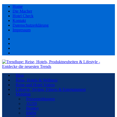
Home
Die Macher
Hotel Check
Kontakt
Datenschutzerklärung
Impressum
Facebook
youtube
Instagram
Pinterest
Blog
Reise, Hotels & Wellness
Reise und Hotel Videos
Lifestyle, Styling, Fitness & Entertainment
Mobilität
Pressemeldungen
AUDI
Bentley
BMW